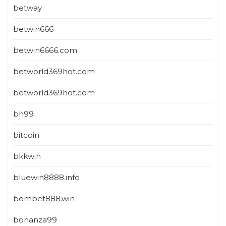
betway
betwin666
betwin6666.com
betworld369hot.com
betworld369hot.com
bh99
bitcoin
bkkwin
bluewin8888.info
bombet888.win
bonanza99