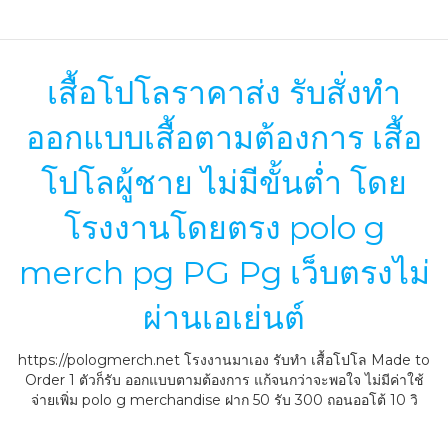
เสื้อโปโลราคาส่ง รับสั่งทำ
ออกแบบเสื้อตามต้องการ เสื้อ
โปโลผู้ชาย ไม่มีขั้นต่ำ โดย
โรงงานโดยตรง polo g
merch pg PG Pg เว็บตรงไม่
ผ่านเอเย่นต์
https://pologmerch.net โรงงานมาเอง รับทำ เสื้อโปโล Made to
Order 1 ตัวก็รับ ออกแบบตามต้องการ แก้จนกว่าจะพอใจ ไม่มีค่าใช้
จ่ายเพิ่ม polo g merchandise ฝาก 50 รับ 300 ถอนออโต้ 10 วิ