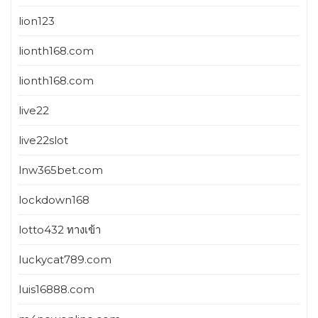
lion123
lionth168.com
lionth168.com
live22
live22slot
lnw365bet.com
lockdown168
lotto432 ทางเข้า
luckycat789.com
luis16888.com