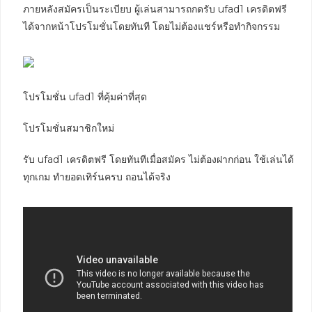
ภายหลังสมัครเป็นระเบียบ ผู้เล่นสามารถกดรับ ufad1 เครดิตฟรี
ได้จากหน้าโปรโมชั่นโดยทันที โดยไม่ต้องแชร์หรือทำกิจกรรม
โปรโมชั่น ufad1 ที่คุ้มค่าที่สุด
โปรโมชั่นสมาชิกใหม่
รับ ufad1 เครดิตฟรี โดยทันทีเมื่อสมัคร ไม่ต้องฝากก่อน ใช้เล่นได้
ทุกเกม ทำยอดเทิร์นครบ ถอนได้จริง