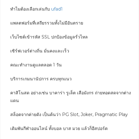
ทำไมต้องเลือกเล่นกับ
ufad1
แพลตฟอร์มที่เสถียรรวมทั้งไม่มีอันตราย
เว็บไซต์เข้ารหัส SSL ปกป้องข้อมูลรั่วไหล
เซิร์ฟเวอร์ต่างถิ่น มั่นคงและเร็ว
คณะทำงานดูแลตลอด 1 วัน
บริการเกมนานัปการ ครบทุกแนว
คาสิโนสด อย่างเช่น บาคาร่า รูเล็ต เสือมังกร ถ่ายทอดสดจากต่าง
แดน
สล็อตจากค่ายดัง เป็นต้นว่า PG Slot, Joker, Pragmatic Play
เดิมพันกีฬาออนไลน์ ทั้งบอล บาส มวย แล้วก็อีสปอร์ต