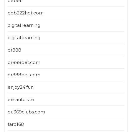
debet
dgb222hot.com
digital learning
digital learning
dr888
dr888bet.com
dr888bet.com
enjoy24.fun
erisauto.site
eu369clubs.com
faro168