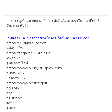
สำหรับ:
การบรรลุเป้าหมายมักมากับการตัดสินใจของเราในเวลาที่เรารับ
มันอย่างจริงใจ
เว็บสล็อตและบาคาร่าของโครตดีเว็บนี้เล่นแล้วรวยจัดๆ
https://918kissauto.xyz
หนังชนโรง
https://sagame168th.club
joker123
ดูหนังออนไลน์
https://www.pussy888play.com
pussy888
บาคาร่า168
https://www.pgslot.golf
pgslot77
pg99
fullslotpg
live22
ดูหนัง