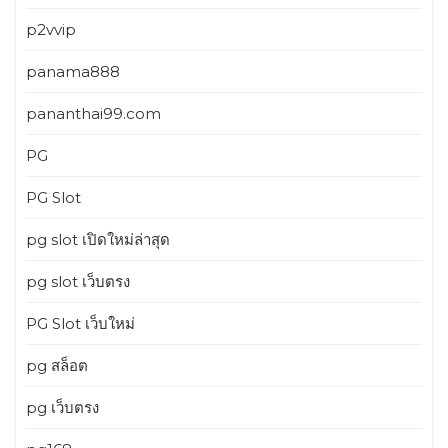
p2vvip
panama888
pananthai99.com
PG
PG Slot
pg slot เปิดใหม่ล่าสุด
pg slot เว็บตรง
PG Slot เว็บใหม่
pg สล็อต
pg เว็บตรง