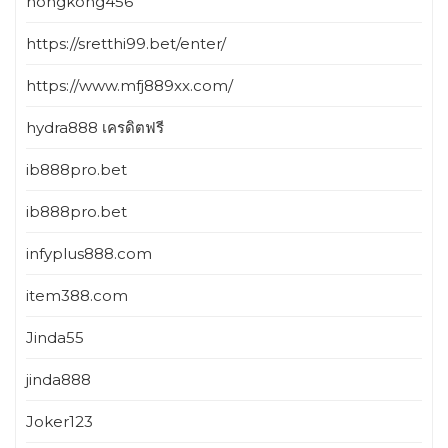
hongkong456
https://sretthi99.bet/enter/
https://www.mfj889xx.com/
hydra888 เครดิตฟรี
ib888pro.bet
ib888pro.bet
infyplus888.com
item388.com
Jinda55
jinda888
Joker123