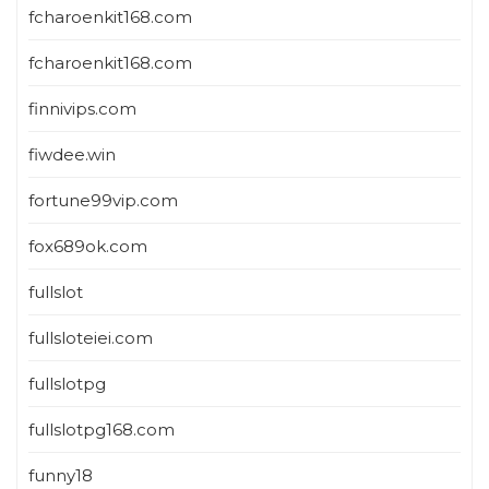
fcharoenkit168.com
fcharoenkit168.com
finnivips.com
fiwdee.win
fortune99vip.com
fox689ok.com
fullslot
fullsloteiei.com
fullslotpg
fullslotpg168.com
funny18