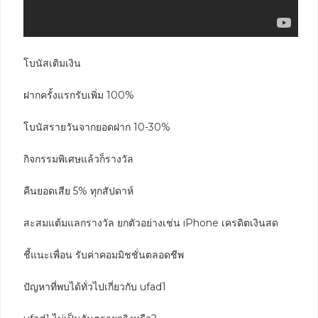
โบนัสเติมเงิน
ฝากครั้งแรกรับเพิ่ม 100%
โบนัสรายวันจากยอดฝาก 10-30%
กิจกรรมพิเศษแล้วก็รางวัล
คืนยอดเสีย 5% ทุกสัปดาห์
สะสมแต้มแลกรางวัล ยกตัวอย่างเช่น iPhone เครดิตเงินสด
ชี้แนะเพื่อน รับค่าคอมมิชชั่นตลอดชีพ
ปัญหาที่พบได้ทั่วไปเกี่ยวกับ ufad1