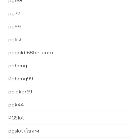
pg168
pg77
pg99
pgfish
pggold168bet.com
pgheng
Pgheng99
pgjoker69
pgk44
PGSlot
pgslot เว็บตรง