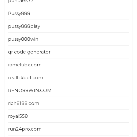
puntaek77
Pussy888
pussy888play
pussy888win
qr code generator
ramclubx.com
realflikbet.com
RENO88WIN.COM
rich8188.com
royal558
run24pro.com