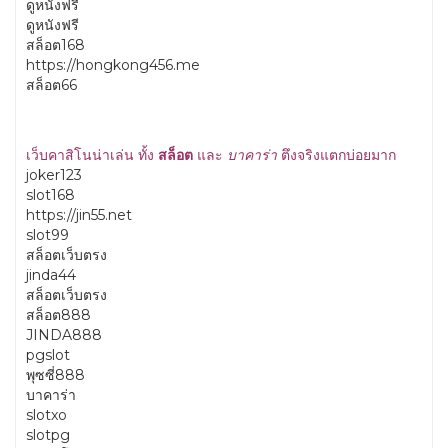
ดูหนังฟรี
ดูหนังฟรี
สล็อต168
https://hongkong456.me
สล็อต66
เว็บคาสิโนน่าเล่น ทั้ง
สล็อต
และ
บาคาร่า
ตึงจริงแตกบ่อยมาก
joker123
slot168
https://jin55.net
slot99
สล็อตเว็บตรง
jinda44
สล็อตเว็บตรง
สล็อต888
JINDA888
pgslot
พุซซี่888
บาคาร่า
slotxo
slotpg