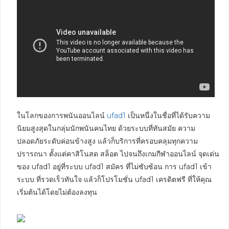
ในโลกของการพนันออนไลน์
ufad1
เป็นหนึ่งในชื่อที่ได้รับความ
นิยมสูงสุดในกลุ่มนักพนันคนไทย ด้วยระบบที่ทันสมัย ความ
ปลอดภัยระดับค่อนข้างสูง แล้วก็บริการที่ครอบคลุมทุกความ
ปรารถนา ตั้งแต่คาสิโนสด สล็อต ไปจนถึงเกมกีฬาออนไลน์ จุดเด่น
ของ ufad1 อยู่ที่ระบบ ufad1 สมัคร ที่ไม่ซับซ้อน การ ufad1 เข้า
ระบบ ที่รวดเร็วทันใจ แล้วก็โปรโมชั่น ufad1 เครดิตฟรี ที่ให้คุณ
เริ่มต้นได้โดยไม่ต้องลงทุน