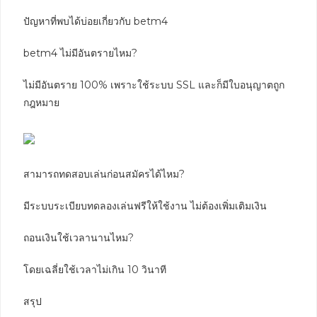
ปัญหาที่พบได้บ่อยเกี่ยวกับ betm4
betm4 ไม่มีอันตรายไหม?
ไม่มีอันตราย 100% เพราะใช้ระบบ SSL และก็มีใบอนุญาตถูก
กฎหมาย
สามารถทดสอบเล่นก่อนสมัครได้ไหม?
มีระบบระเบียบทดลองเล่นฟรีให้ใช้งาน ไม่ต้องเพิ่มเติมเงิน
ถอนเงินใช้เวลานานไหม?
โดยเฉลี่ยใช้เวลาไม่เกิน 10 วินาที
สรุป