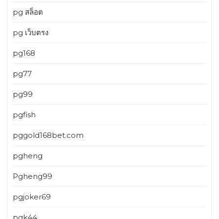
pg สล็อต
pg เว็บตรง
pg168
pg77
pg99
pgfish
pggold168bet.com
pgheng
Pgheng99
pgjoker69
pgk44