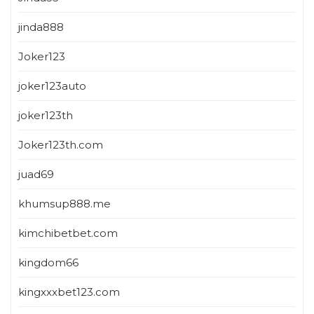
jinda888
Joker123
joker123auto
joker123th
Joker123th.com
juad69
khumsup888.me
kimchibetbet.com
kingdom66
kingxxxbet123.com