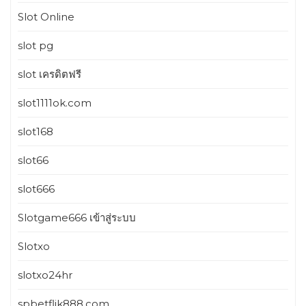
Slot Online
slot pg
slot เครดิตฟรี
slot1111ok.com
slot168
slot66
slot666
Slotgame666 เข้าสู่ระบบ
Slotxo
slotxo24hr
spbetflik888.com