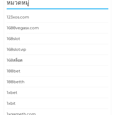
หมวดหมู่
123xos.com
1688vegasx.com
168slot
168slot.vip
168สล็อต
188bet
188betth
1xbet
1xbit
1xgameth.com