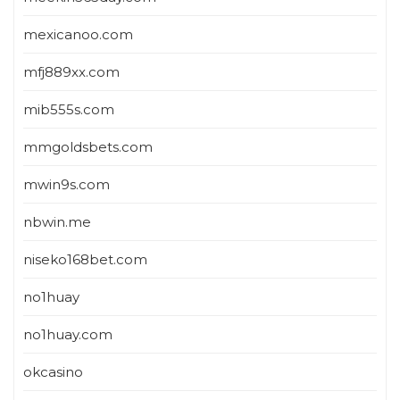
mexicanoo.com
mfj889xx.com
mib555s.com
mmgoldsbets.com
mwin9s.com
nbwin.me
niseko168bet.com
no1huay
no1huay.com
okcasino