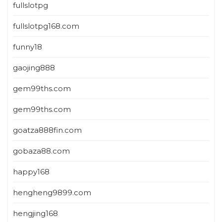
fullslotpg
fullslotpg168.com
funny18
gaojing888
gem99ths.com
gem99ths.com
goatza888fin.com
gobaza88.com
happy168
hengheng9899.com
hengjing168