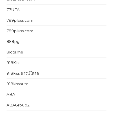
77UFA
789pluss.com
789pluss.com
888pg
8lots.me
918Kiss
918kiss ดาวน์โหลด
918kissauto
ABA
ABAGroup2