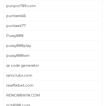
punpro789.com
puntaek66
puntaek77
Pussy888
pussy888play
pussy888win
qr code generator
ramclubx.com
realflikbet.com
RENO88WIN.COM
rich8188.com