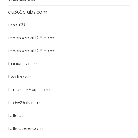
eu369clubs.com
faro168
fcharoenkit168.com
fcharoenkit168.com
finnivips.com
fiwdee.win
fortune99vip.com
fox689ok.com
fullslot
fullsloteiei.com