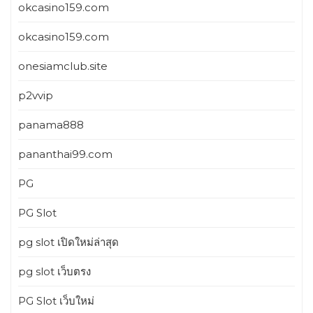
okcasino159.com
okcasino159.com
onesiamclub.site
p2vvip
panama888
pananthai99.com
PG
PG Slot
pg slot เปิดใหม่ล่าสุด
pg slot เว็บตรง
PG Slot เว็บใหม่