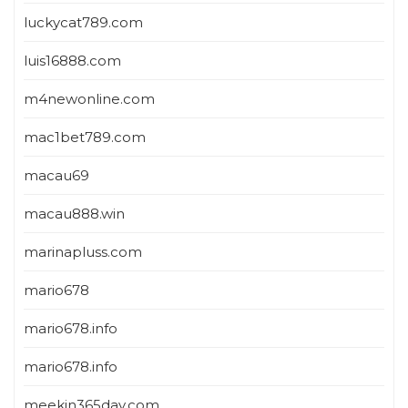
luckycat789.com
luis16888.com
m4newonline.com
mac1bet789.com
macau69
macau888.win
marinapluss.com
mario678
mario678.info
mario678.info
meekin365day.com