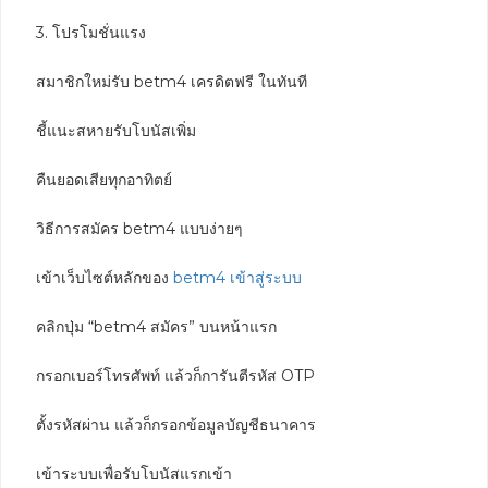
3. โปรโมชั่นแรง
สมาชิกใหม่รับ betm4 เครดิตฟรี ในทันที
ชี้แนะสหายรับโบนัสเพิ่ม
คืนยอดเสียทุกอาทิตย์
วิธีการสมัคร betm4 แบบง่ายๆ
เข้าเว็บไซต์หลักของ
betm4 เข้าสู่ระบบ
คลิกปุ่ม “betm4 สมัคร” บนหน้าแรก
กรอกเบอร์โทรศัพท์ แล้วก็การันตีรหัส OTP
ตั้งรหัสผ่าน แล้วก็กรอกข้อมูลบัญชีธนาคาร
เข้าระบบเพื่อรับโบนัสแรกเข้า