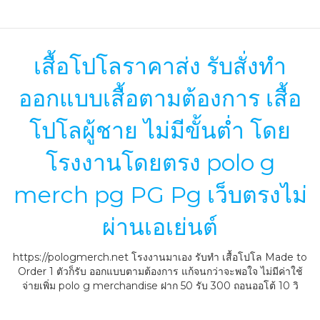
เสื้อโปโลราคาส่ง รับสั่งทำ
ออกแบบเสื้อตามต้องการ เสื้อ
โปโลผู้ชาย ไม่มีขั้นต่ำ โดย
โรงงานโดยตรง polo g
merch pg PG Pg เว็บตรงไม่
ผ่านเอเย่นต์
https://pologmerch.net โรงงานมาเอง รับทำ เสื้อโปโล Made to
Order 1 ตัวก็รับ ออกแบบตามต้องการ แก้จนกว่าจะพอใจ ไม่มีค่าใช้
จ่ายเพิ่ม polo g merchandise ฝาก 50 รับ 300 ถอนออโต้ 10 วิ