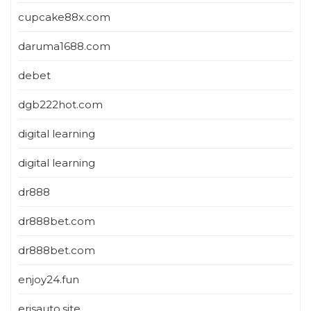
cupcake88x.com
daruma1688.com
debet
dgb222hot.com
digital learning
digital learning
dr888
dr888bet.com
dr888bet.com
enjoy24.fun
erisauto.site