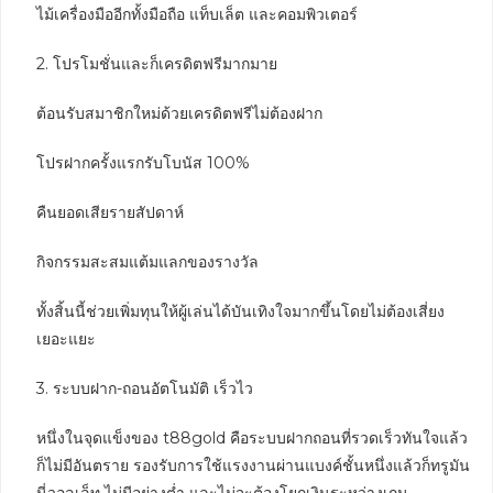
ไม้เครื่องมืออีกทั้งมือถือ แท็บเล็ต และคอมพิวเตอร์
2. โปรโมชั่นและก็เครดิตฟรีมากมาย
ต้อนรับสมาชิกใหม่ด้วยเครดิตฟรีไม่ต้องฝาก
โปรฝากครั้งแรกรับโบนัส 100%
คืนยอดเสียรายสัปดาห์
กิจกรรมสะสมแต้มแลกของรางวัล
ทั้งสิ้นนี้ช่วยเพิ่มทุนให้ผู้เล่นได้บันเทิงใจมากขึ้นโดยไม่ต้องเสี่ยง
เยอะแยะ
3. ระบบฝาก-ถอนอัตโนมัติ เร็วไว
หนึ่งในจุดแข็งของ t88gold คือระบบฝากถอนที่รวดเร็วทันใจแล้ว
ก็ไม่มีอันตราย รองรับการใช้แรงงานผ่านแบงค์ชั้นหนึ่งแล้วก็ทรูมัน