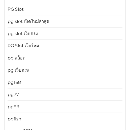
PG Slot
pg slot เปิดใหม่ล่าสุด
pg slot เว็บตรง
PG Slot เว็บใหม่
pg สล็อต
pg เว็บตรง
pg168
pg77
pg99
pgfish