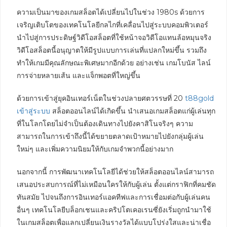
ความเป็นมาของเกมสล็อตได้เปลี่ยนไปในช่วง 1980s ด้วยการ
เจริญเติบโตของเทคโนโลยีกลไกที่เคลื่อนไปสู่ระบบคอมพิวเตอร์
นำไปสู่การประดิษฐ์วิดีโอสล็อตที่ใช้หน้าจอวิดีโอแทนล้อหมุนจริง
วิดีโอสล็อตนี้อนุญาตให้มีรูปแบบการเล่นที่แปลกใหม่ขึ้น รวมถึง
ทำให้เกมมีคุณลักษณะพิเศษมากอีกด้วย อย่างเช่น เกมโบนัส ไลน์
การจ่ายหลายเส้น และแจ็กพอตที่ใหญ่ขึ้น
ด้วยการเข้าสู่ยุคอินเทอร์เน็ตในช่วงปลายศตวรรษที่ 20
t88gold
เข้าสู่ระบบ
สล็อตออนไลน์ได้เกิดขึ้น นำเสนอเกมสล็อตแก่ผู้เล่นทุก
ที่ในโลกโดยไม่จำเป็นต้องเดินทางไปยังคาสิโนจริงๆ ความ
สามารถในการเข้าถึงนี้ได้ขยายตลาดเป้าหมายไปยังกลุ่มผู้เล่น
ใหม่ๆ และเพิ่มความนิยมให้กับเกมจำพวกนี้อย่างมาก
นอกจากนี้ การพัฒนาเทคโนโลยีได้ช่วยให้สล็อตออนไลน์สามารถ
เสนอประสบการณ์ที่ไม่เหมือนใครให้กับผู้เล่น ตั้งแต่กราฟิกที่คมชัด
ทันสมัย ไปจนถึงการอินเทอร์แอคทีฟและการเชื่อมต่อกับผู้เล่นคน
อื่นๆ เทคโนโลยีบล็อกเชนและคริปโตเคอเรนซี่ยังเริ่มถูกนำมาใช้
ในเกมสล็อตเพื่อแลกเปลี่ยนเงินรางวัลได้แบบโปร่งใสและน่าเชื่อ