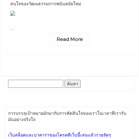
สนใจของวัฒนธรรมการพนันสมัยใหม่.
…
Read More
ค้นหา
สำหรับ:
การบรรลุเป้าหมายมักมากับการตัดสินใจของเราในเวลาที่เรารับ
มันอย่างจริงใจ
เว็บสล็อตและบาคาร่าของโครตดีเว็บนี้เล่นแล้วรวยจัดๆ