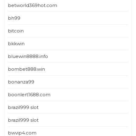
betworld369hot.com
bh99
bitcoin
bkkwin
bluewin8888.info
bombet888.win
bonanza99
boonlert1688.com
brazil999 slot
brazil999 slot
bwvip4.com