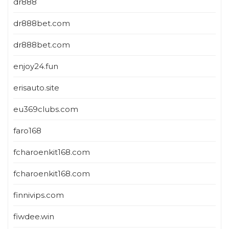
dr888
dr888bet.com
dr888bet.com
enjoy24.fun
erisauto.site
eu369clubs.com
faro168
fcharoenkit168.com
fcharoenkit168.com
finnivips.com
fiwdee.win