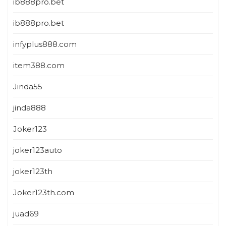
ib888pro.bet
ib888pro.bet
infyplus888.com
item388.com
Jinda55
jinda888
Joker123
joker123auto
joker123th
Joker123th.com
juad69