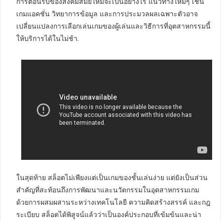
การต้อนรับของสังคมสมัยใหม่จะเป็นอย่างไร แนวทางใหม่ๆ เช่น
เกมแอคชั่น วิทยาการข้อมูล และการประมวลผลเฉพาะตัวอาจ
เปลี่ยนแปลงการเลือกเล่นเกมของผู้เล่นและวิธีการที่อุตสาหกรรมนี้
ให้บริการได้ในไม่ช้า.
ในสุดท้าย สล็อตไม่เพียงแต่เป็นเกมของชั้นเล่นง่าย แต่ยังเป็นส่วน
สำคัญที่สะท้อนถึงการพัฒนาและนวัตกรรมในอุตสาหกรรมเกม
ด้วยการผสมผสานระหว่างเทคโนโลยี ความคิดสร้างสรรค์ และกฎ
ระเบียบ สล็อตได้พิสูจน์แล้วว่าเป็นองค์ประกอบที่เข้มข้นและน่า