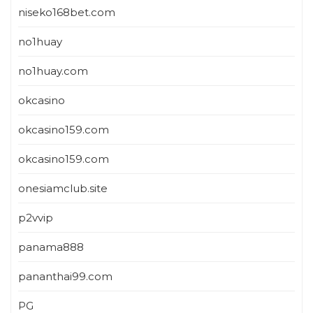
niseko168bet.com
no1huay
no1huay.com
okcasino
okcasino159.com
okcasino159.com
onesiamclub.site
p2vvip
panama888
pananthai99.com
PG