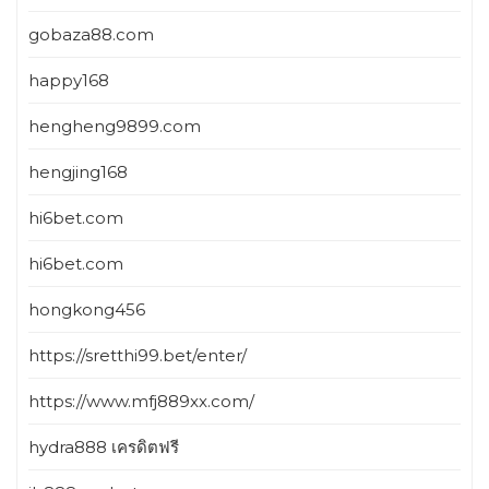
gobaza88.com
happy168
hengheng9899.com
hengjing168
hi6bet.com
hi6bet.com
hongkong456
https://sretthi99.bet/enter/
https://www.mfj889xx.com/
hydra888 เครดิตฟรี