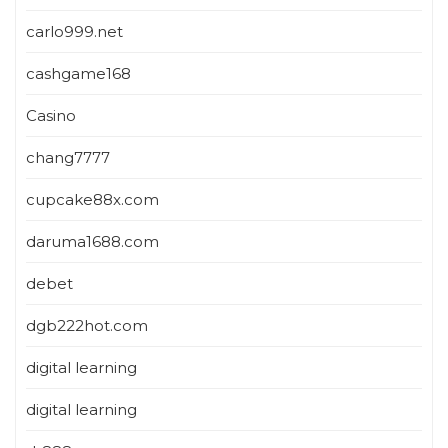
carlo999.net
cashgame168
Casino
chang7777
cupcake88x.com
daruma1688.com
debet
dgb222hot.com
digital learning
digital learning