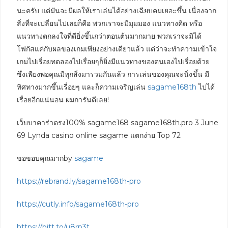
นะครับ แต่มันจะมีผลให้เราเล่นได้อย่างเฉียบคมเยอะขึ้น เนื่องจาก
สิ่งที่จะเปลี่ยนไปเลยก็คือ พวกเราจะมีมุมมอง แนวทางคิด หรือ
แนวทางตกลงใจที่ดียิ่งขึ้นกว่าตอนต้นมากมาย พวกเราจะมิได้
โฟกัสแค่กับผลของเกมเพียงอย่างเดียวแล้ว แต่ว่าจะทำความเข้าใจ
เกมไปเรื่อยทดลองไปเรื่อยๆก็ยิ่งมีแนวทางของตนเองไปเรื่อยด้วย
ซึ่งเพียงพอคุณมีทุกสิ่งมารวมกันแล้ว การเล่นของคุณจะนิ่งขึ้น มี
ทิศทางมากขึ้นเรื่อยๆ และก็ความเจริญเล่น
sagame168th
ไปได้
เรื่อยอีกแน่นอน ผมการันตีเลย!
เว็บบาคาร่าตรง100% sagame168 sagame168th.pro 3 June
69 Lynda casino online sagame แตกง่าย Top 72
ขอขอบคุณมากby
sagame
https://rebrand.ly/sagame168th-pro
https://cutly.info/sagame168th-pro
https://bitt.to/u8rp3t