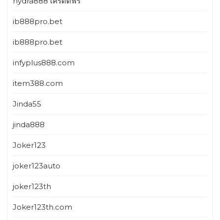
hydra888 เครดิตฟรี
ib888pro.bet
ib888pro.bet
infyplus888.com
item388.com
Jinda55
jinda888
Joker123
joker123auto
joker123th
Joker123th.com