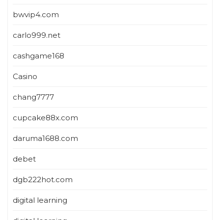
bwvip4.com
carlo999.net
cashgame168
Casino
chang7777
cupcake88x.com
daruma1688.com
debet
dgb222hot.com
digital learning