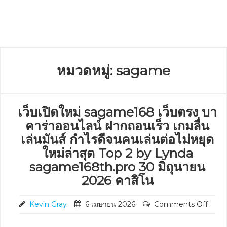
หมวดหมู่:
sagame
เว็บเปิดใหม่ sagame168 เว็บตรง บา
คาร่าออนไลน์ ฝากถอนเร็ว เกมลื่น
เล่นมันส์ กำไรดีจนคนเล่นต่อไม่หยุด
ใหม่ล่าสุด Top 2 by Lynda
sagame168th.pro 30 มิถุนายน
2026 คาสิโน
Kevin Gray
6 เมษายน 2026
Comments Off