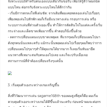
จังหวะแบบงี้สำหรับตนเองแบบเดียวกันขอรับ เพื่อให้รู้ดีว่าผมถนัด
แบบไหน ต่อกรกับจังหวะแบบไหนได้ดีกว่ากัน
• เริ่มมีการตกลงใจที่เด่นชัด: จากเดิมที่ผมเคยทดลองเล่นไปเรื่อยๆ
เพียงพอเล่นไปสักพัก ผมก็เริ่มมีแนวทางเล่น กรอบการเล่น หรือ
ระบบการเล่นที่ส่วนตัวเยอะขึ้น ทำให้การตัดสินใจในแต่ละครั้งเริ่ม
กระจ่างและเด็ดขาดเพิ่มมากขึ้น คำตอบก็นิ่งขึ้นด้วย
• ลดการเปลี่ยนแผนแบบขาดเหตุผล: ทีแรกๆผมก็เปลี่ยนแผนไปมา
ดังทุกคนนั่นแหละครับ แม้กระนั้นพอผมเล่นไปเรื่อยๆผมก็พบว่าการ
เปลี่ยนแผนไปๆมาๆทำให้คุมเกมได้ยากมาก ก็เลยเริ่มหันมายึด
แนวทางที่เหมาะสมกับตนเองไปเลย และก็จะปรับเมื่อเจอ
สถานการณ์ที่จำต้องเปลี่ยนจริงๆแค่นั้น
3. เริ่มคุมตัวเองระหว่างเกมเจริญขึ้น
สิ่งที่วิวัฒนาการเล่น sagame168th ของผมสูงที่สุดก็คือ ผมเริ่ม
ควบคุมตัวเองระหว่างเกมได้ดีขึ้นแล้วนะครับ ก่อนหน้าผมจะต่อกร