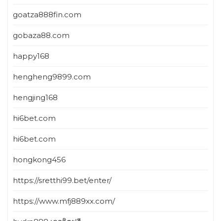
goatza888fin.com
gobaza88.com
happy168
hengheng9899.com
hengjing168
hi6bet.com
hi6bet.com
hongkong456
https://sretthi99.bet/enter/
https://www.mfj889xx.com/