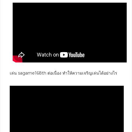
เล่น sagame168th ต่อเนื่อง ทำให้ความเจริญเล่นได้อย่างไร