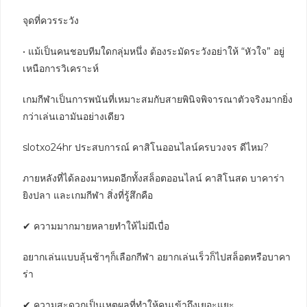
จุดที่ควรระวัง
• แม้เป็นคนชอบทีมใดกลุ่มหนึ่ง ต้องระมัดระวังอย่าให้ “หัวใจ” อยู่
เหนือการวิเคราะห์
เกมกีฬาเป็นการพนันที่เหมาะสมกับสายพินิจพิจารณาตัวจริงมากยิ่ง
กว่าเล่นเอามันอย่างเดียว
slotxo24hr ประสบการณ์ คาสิโนออนไลน์ครบวงจร ดีไหม?
ภายหลังที่ได้ลองมาหมดอีกทั้งสล็อตออนไลน์ คาสิโนสด บาคาร่า
ยิงปลา และเกมกีฬา สิ่งที่รู้สึกคือ
✔ ความมากมายหลายทำให้ไม่มีเบื่อ
อยากเล่นแบบลุ้นช้าๆก็เลือกกีฬา อยากเล่นเร็วก็ไปสล็อตหรือบาคา
ร่า
✔ ความสะดวกเป็นเหตุผลที่ทำให้คนเข้าถึงเยอะแยะ