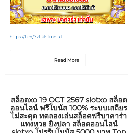
https://t.co/7zLkETmeFd
…
Read More
สล็อตxo 19 OCT 2567 slotxo สล็อต
ออนไลน์ ฟรีโบนัส 100% ระบบเสถียร
ไม่สะดุด ทดลองเล่นสล็อตฟรีบาคาร่า
แทงหวย ยิงปลา สล็อตออนไลน์
slotxo โปรรับโบนัส 5000 บาท Top