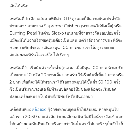
เงินได้จริง:
เทคนิคที่ 1: เลือกเล่นเกมที่มีค่า RTP สูงและก็มีความผันแปรต่ำถึง
ปานกลาง เกมอย่าง Supreme Caishen (ทวยเทพไฉ่ซิงเอี๊ย) หรือ
Burning Pearl ในค่าย Slotxo เป็นเกมที่จ่ายรางวัลย่อยบ่อยครั้ง
แม้จะมิได้แจกแจ็คพอตตู้มเดียวเป็นแสน แต่ว่าอัตราการชนะที่ถี่จะ
ช่วยประคับประคองเงินลงทุน 100 บาทของเราให้อยู่รอดและ
สะสมยอดเทิร์นโอเวอร์ไปได้เรื่อยๆ
เทคนิคที่ 2: เริ่มต้นด้วยเบ็ตต่ำสุดเสมอ เมื่อมีทุน 100 บาท ห้ามปรับ
เบ็ตตาละ 10 หรือ 20 บาทเด็ดขาดครับ ให้เริ่มต้นที่เบ็ต 1 บาท หรือ
2 บาท เพื่อที่จะได้ให้พวกเราได้โอกาสหมุนได้ขั้นต่ำ 50-100 ครั้ง
ซึ่งเป็นปริมาณรอบเฉลี่ยที่ระบบอัลกอริทึมของสล็อตจะเริ่มปลด
ปล่อยเครื่องหมายโบนัสหรือฟีพบร์ฟรีสปินออกมา
เคล็ดลับที่ 3:
สล็อตxo
รู้จักจังหวะหยุดแล้วก็สลับเกม หากหมุนไป
แล้วราว 20-30 ตาแล้วคิดว่าเกมเงียบสนิท ไม่มีไลน์รางวัลเข้าเลย
ให้กดย้ายเกมทันทีขอรับ หรือหากว่าวันนั้นดวงไม่มาจริงๆปั่นยังไงก็