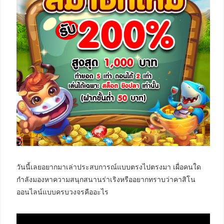
วันนี้เลยอยากมาเล่าประสบการณ์แบบตรงไปตรงมา เผื่อคนใด
กำลังมองหาความสนุกสนานร่าเริงหรืออยากทราบว่าคาสิโน
ออนไลน์แบบครบวงจรคืออะไร