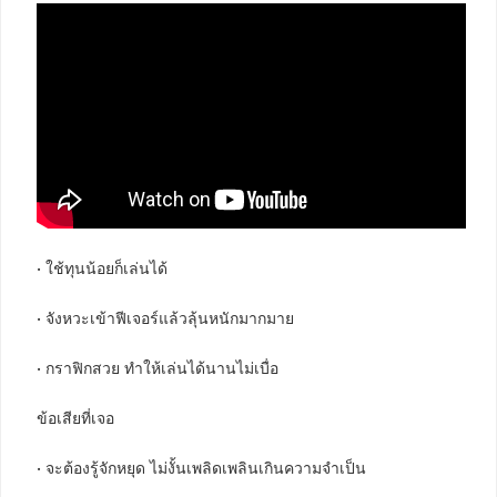
• ใช้ทุนน้อยก็เล่นได้
• จังหวะเข้าฟีเจอร์แล้วลุ้นหนักมากมาย
• กราฟิกสวย ทำให้เล่นได้นานไม่เบื่อ
ข้อเสียที่เจอ
• จะต้องรู้จักหยุด ไม่งั้นเพลิดเพลินเกินความจำเป็น