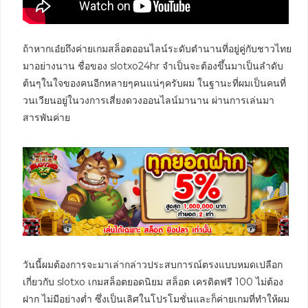
ถ้าหากเอ๋ยถึงค่ายเกมสล็อตออนไลน์ระดับตำนานที่อยู่คู่กับชาวไทย
มาอย่างนาน ชื่อของ slotxo24hr จำเป็นจะต้องขึ้นมาเป็นลำดับ
ต้นๆในใจของคนอีกหลายๆคนแน่ๆครับผม ในฐานะที่ผมเป็นคนที่
วนเวียนอยู่ในวงการเสี่ยงดวงออนไลน์มานาน ผ่านการเล่นมา
สารพันค่าย
วันนี้ผมต้องการจะมาเล่ากล่าวประสบการณ์ตรงแบบหมดเปลือก
เกี่ยวกับ slotxo เกมสล็อตยอดนิยม สล็อต เครดิตฟรี 100 ไม่ต้อง
ฝาก ไม่มีอย่างต่ำ ซึ่งเป็นเลิศในโปรโมชั่นและก็ค่ายเกมที่ทำให้ผม