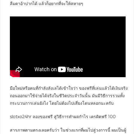
ลืมตาอ้าปากได้ แล้วก็อยากที่จะให้สหายๆ
มือใหม่หรือคนที่กำลังลังเลได้เข้าใจว่า ของฟรีที่เล่นแล้วได้เงินจริง
ถอนออกมาใช้จ่ายได้จริงในชีวิตประจำวันนั้น มันมีวิธีการรวมทั้ง
กระบวนการเล่นยังไง โดยไม่ต้องไปเสี่ยงโดนหลอกนะครับ
slotxo24hr ลองของฟรี สู่วิธีการทำผลกำไร เครดิตฟรี 100
สารภาพตามตรงเลยครับว่า ในช่วงแรกที่ผมไปสู่วงการนี้ ผมเป็นผู้