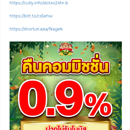
https://cutly.info/slotxo24hr-b
https://bitt.to/cs5ehw
https://shorturl.asia/Nagek