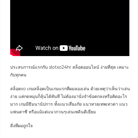
ประสบการณ์แรกกับ slotxo24hr สล็อตออนไลน์ ง่ายที่สุด เหมาะ
กับทุกคน
สล็อตxo เกมสล็อตเป็นเกมแรกที่ผมลองเล่น ด้วยเหตุว่าเห็นว่าเล่น
ง่าย แค่กดหมุนก็ลุ้นได้ทันที ไม่ต้องมานั่งจำข้อตกลงหรือคิดอะไร
มาก เกมมีธีมนานัปการ ทั้งแนวเสี่ยงภัย แนวทวยเทพเทวดา แนว
แฟนตาซี หรือแม้แต่แนวกวนๆเล่นเพลินดีเยี่ยม
สิ่งที่ผมถูกใจ