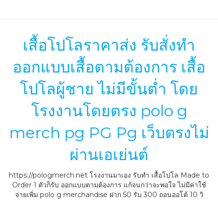
เสื้อโปโลราคาส่ง รับสั่งทำ
ออกแบบเสื้อตามต้องการ เสื้อ
โปโลผู้ชาย ไม่มีขั้นต่ำ โดย
โรงงานโดยตรง polo g
merch pg PG Pg เว็บตรงไม่
ผ่านเอเย่นต์
https://pologmerch.net โรงงานมาเอง รับทำ เสื้อโปโล Made to
Order 1 ตัวก็รับ ออกแบบตามต้องการ แก้จนกว่าจะพอใจ ไม่มีค่าใช้
จ่ายเพิ่ม polo g merchandise ฝาก 50 รับ 300 ถอนออโต้ 10 วิ