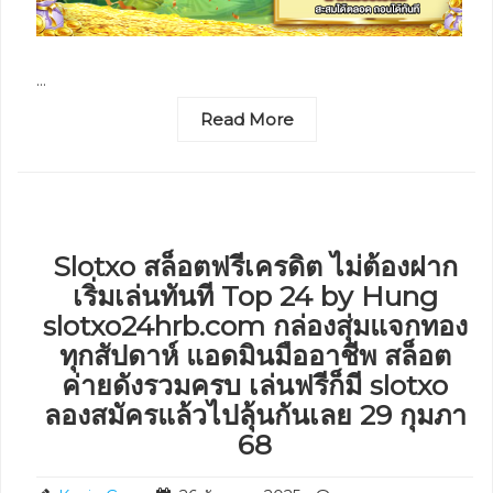
…
Read More
Slotxo สล็อตฟรีเครดิต ไม่ต้องฝาก
เริ่มเล่นทันที Top 24 by Hung
slotxo24hrb.com กล่องสุ่มแจกทอง
ทุกสัปดาห์ แอดมินมืออาชีพ สล็อต
ค่ายดังรวมครบ เล่นฟรีก็มี slotxo
ลองสมัครแล้วไปลุ้นกันเลย 29 กุมภา
68