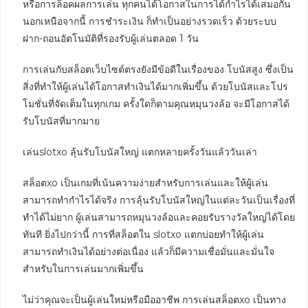
หรือการล็อคผลการเล่น ทุกคนได้โอกาสในการได้กำไรได้เสมอกัน
นอกเหนือจากนี้ การชำระเงิน ก็ทำเป็นอย่างรวดเร็ว ด้วยระบบ
ฝาก-ถอนอัตโนมัติที่รองรับผู้เล่นตลอด 1 วัน
การเล่นกับสล็อตเว็บไซต์ตรงยังมีข้อดีในเรื่องของ โบนัสสูง ซึ่งเป็น
สิ่งที่ทำให้ผู้เล่นได้โอกาสทำเงินได้มากเพิ่มขึ้น ด้วยโบนัสและโปร
โมชั่นที่จัดเต็มในทุกเกม ครั้งใดก็ตามคุณหมุนวงล้อ จะมีโอกาสได้
รับโบนัสที่มากมาย
เล่นslotxo ลุ้นรับโบนัสใหญ่ แตกหลายครั้งวันแล้ววันเล่า
สล็อตxo เป็นเกมที่เน้นความง่ายสำหรับการเล่นและให้ผู้เล่น
สามารถทำกำไรได้จริง การลุ้นรับโบนัสใหญ่ในแต่ละวันเป็นเรื่องที่
ทำได้ไม่ยาก ผู้เล่นสามารถหมุนวงล้อและคอยรับรางวัลใหญ่ได้โดย
ทันที ยิ่งไปกว่านี้ การที่สล็อตใน slotxo แตกบ่อยทำให้ผู้เล่น
สามารถทำเงินได้อย่างต่อเนื่อง แล้วก็มีความเชื่อมั่นและมั่นใจ
สำหรับในการเล่นมากเพิ่มขึ้น
ไม่ว่าคุณจะเป็นผู้เล่นใหม่หรือมืออาชีพ การเล่นสล็อตxo เป็นทาง