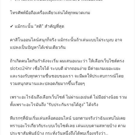
โทรศัพท์มือถือเครื่องเดียวเล่นได้ทุกหมวดเกม
✔ แม้กระนั้น “สติ” สำคัญที่สุด
คาสิโนออนไลน์สนุกก็จริง แม้กระนั้นถ้าเล่นแบบไม่ระบุงบ อาจ
แปลงเป็นปัญหาได้เช่นเดียวกัน
ถ้าเกิดคนใดกันกำลังจะเริ่ม ผมเสนอแนะว่า ให้เลือกเว็บไซต์ตรง
slotxo24hr เชื่อใจได้ ระบบดี ฝากถอนง่าย มีค่ายเกมเยอะแยะ
และรองรับทุกความชื่นชอบของเรา จะมีผลให้ประสบการณ์โดย
รวมสนุกสนานและปลอดภัยมากขึ้นเรื่อยๆ
เพราะอะไรฉันถึงเลือกเว็บไซต์ ไม่ผ่านเอเย่นต์ ไม่มีอย่างน้อย รวม
ทั้งเพราะอะไรมันถึง “รับประกันรายได้สูง” ได้จริง
ทีแรกๆที่ฉันเริ่มเล่นสล็อตออนไลน์ บอกตามจริงว่าฉันแทบไม่เคย
ทราบอะไรเกี่ยวกับระบบเว็บไซต์เลย เล่นแบบตามสหายบ้าง ตาม
ประชาสัมพันธ์บ้าง กระทั่งวันหนึ่งถึงได้พบเรื่องจริงว่า…