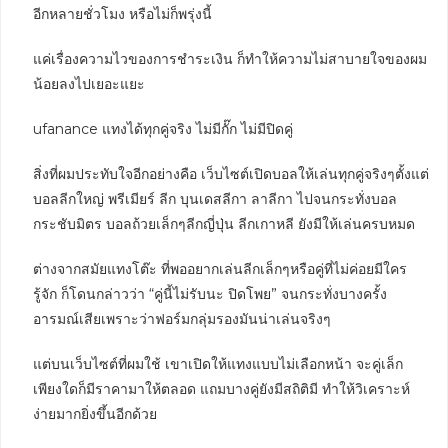
อีกหลายชั่วโมง หรือไม่ก็พรุ่งนี้
แค่เรื่องความไวของการชำระเงิน ก็ทำให้ความไม่สาบายใจของผม
น้อยลงไปเยอะแยะ
ufanance แทงได้ทุกคู่จริง ไม่มีกั๊ก ไม่มีปิดคู่
สิ่งที่ผมประทับใจอีกอย่างคือ เว็บไซต์เปิดบอลให้เล่นทุกคู่จริงๆตั้งแต่
บอลลีกใหญ่ พรีเมียร์ ลีก บุนเดสลีกา ลาลีกา ไปจนกระทั่งบอล
กระชับมิตร บอลถ้วยเล็กๆลีกญี่ปุ่น ลีกเกาหลี ยังมีให้เล่นครบหมด
ต่างจากสมัยแทงโต๊ะ ที่พออยากเล่นลีกเล็กๆหรือคู่ที่ไม่ค่อยมีใคร
รู้จัก ก็โดนกล่าวว่า “คู่นี้ไม่รับนะ ปิดโพย” จนกระทั่งบางครั้ง
อารมณ์เสียเพราะว่าฟอร์มกลุ่มรองมันน่าเล่นจริงๆ
แต่บนเว็บไซต์ที่ผมใช้ เขาเปิดให้แทงแบบไม่เลือกหน้า จะคู่เล็ก
เพียงใดก็มีราคามาให้ตลอด แถมบางคู่ยังมีสถิติมี ทำให้วิเคราะห์
ง่ายมากยิ่งขึ้นอีกด้วย