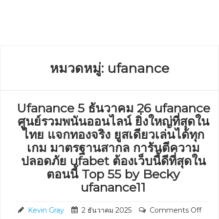
หมวดหมู่:
ufanance
Ufanance 5 ธันวาคม 26 ufanance
ศูนย์รวมพนันออนไลน์ ยิ่งใหญ่ที่สุดใน
ไทย แจกทองจริง ยูสเดียวเล่นได้ทุก
เกม มาตรฐานสากล การันตีความ
ปลอดภัย ufabet ต้องเว็บนี้ดีที่สุดใน
ตอนนี้ Top 55 by Becky
ufanance11
Kevin Gray
2 ธันวาคม 2025
Comments Off