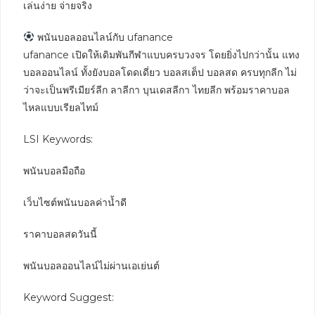
เล่นง่าย จ่ายจริง
พนันบอลออนไลน์กับ ufanance
ufanance เปิดให้เดิมพันกีฬาแบบครบวงจร โดยยิ่งไปกว่านั้น แทง
บอลออนไลน์ ทั้งยังบอลโดดเดี่ยว บอลสเต็ป บอลสด ครบทุกลีก ไม่
ว่าจะเป็นพรีเมียร์ลีก ลาลีกา บุนเดสลีกา ไทยลีก พร้อมราคาบอล
ไหลแบบเรียลไทม์
LSI Keywords:
พนันบอลมือถือ
เว็บไซต์พนันบอลค่าน้ำดี
ราคาบอลสดวันนี้
พนันบอลออนไลน์ไม่ผ่านเอเย่นต์
Keyword Suggest: