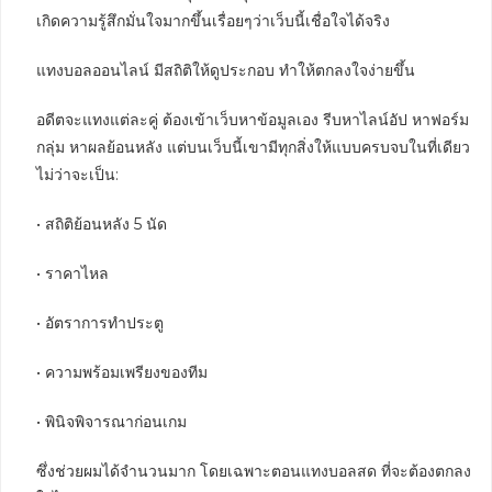
เกิดความรู้สึกมั่นใจมากขึ้นเรื่อยๆว่าเว็บนี้เชื่อใจได้จริง
แทงบอลออนไลน์ มีสถิติให้ดูประกอบ ทำให้ตกลงใจง่ายขึ้น
อดีตจะแทงแต่ละคู่ ต้องเข้าเว็บหาข้อมูลเอง รีบหาไลน์อัป หาฟอร์ม
กลุ่ม หาผลย้อนหลัง แต่บนเว็บนี้เขามีทุกสิ่งให้แบบครบจบในที่เดียว
ไม่ว่าจะเป็น:
• สถิติย้อนหลัง 5 นัด
• ราคาไหล
• อัตราการทำประตู
• ความพร้อมเพรียงของทีม
• พินิจพิจารณาก่อนเกม
ซึ่งช่วยผมได้จำนวนมาก โดยเฉพาะตอนแทงบอลสด ที่จะต้องตกลง