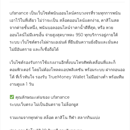
ufanance เป็นเว็บไซต์พนันออนไลน์ครบวงจรที่รวมทุกการพนัน
เอาไว้ในที่เดียว ไม่ว่าจะเป็น สล็อตออนไลน์แตกง่าย, คาสิโนสด
จากค่ายชั้นหนึ่ง, พนันบอลออนไลน์ราคาน้ำดีที่สุด, หรือ หวย
ออนไลน์ไม่มีเลขอั้น จ่ายสูงสุดบาทละ 950 ทุกบริการอยู่ภายใต้
ระบบ เว็บไซต์ตรงไม่ผ่านเอเย่นต์ ที่ยืนยันความยั่งยืนและมั่นคง
ไม่มีอันตราย และก็เชื่อถือได้
เว็บไซต์รองรับการใช้แรงงานอีกทั้งบนโทรศัพท์เคลื่อนที่และก็
คอมพิวเตอร์ โดยไม่ต้องโหลดแอปพลิเคชัน พร้อมระบบ ฝากถอนออ
โต้ ที่เร็วทันใจ รองรับ TrueMoney Wallet ไม่มีอย่างต่ำ พร้อมทีม
งานดูแล 1 วัน
คุณลักษณะเด่นของ ufanance
ระบบเว็บตรง ไม่เป็นอันตราย ไม่ล็อกยูส
รวมเกมจากทุกค่าย สล็อต คาสิโน กีฬา สลากกินแบ่ง