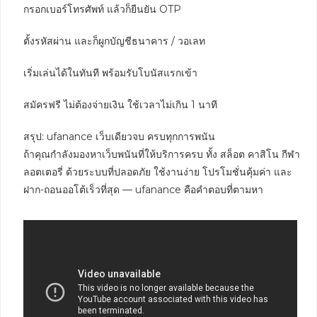
กรอกเบอร์โทรศัพท์ แล้วก็ยืนยัน OTP
ตั้งรหัสผ่าน และก็ผูกบัญชีธนาคาร / วอเลท
เริ่มเล่นได้ในทันที พร้อมรับโบนัสแรกเข้า
สมัครฟรี ไม่ต้องจ่ายเงิน ใช้เวลาไม่เกิน 1 นาที
สรุป: ufanance เว็บเดียวจบ ครบทุกการพนัน
ถ้าคุณกำลังมองหาเว็บพนันที่ให้บริการครบ ทั้ง สล็อต คาสิโน กีฬา
ลอตเตอรี่ ด้วยระบบที่ปลอดภัย ใช้งานง่าย โปรโมชั่นคุ้มค่า และ
ฝาก-ถอนออโต้เร็วที่สุด — ufanance คือคำตอบที่ตามหา