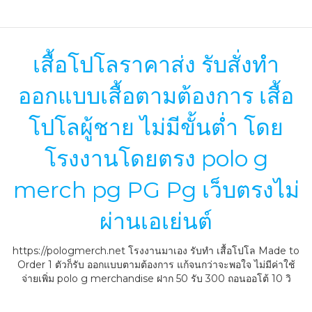
เสื้อโปโลราคาส่ง รับสั่งทำ
ออกแบบเสื้อตามต้องการ เสื้อ
โปโลผู้ชาย ไม่มีขั้นต่ำ โดย
โรงงานโดยตรง polo g
merch pg PG Pg เว็บตรงไม่
ผ่านเอเย่นต์
https://pologmerch.net โรงงานมาเอง รับทำ เสื้อโปโล Made to
Order 1 ตัวก็รับ ออกแบบตามต้องการ แก้จนกว่าจะพอใจ ไม่มีค่าใช้
จ่ายเพิ่ม polo g merchandise ฝาก 50 รับ 300 ถอนออโต้ 10 วิ