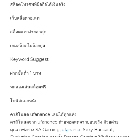
สล็อตโทรศัพท์มือถือได้เงินจริง
เว็บสล็อตวอเลท
สล็อตแตกง่ายล่าสุด
เกมสล็อตไม่ล็อกยูส
Keyword Suggest:
ฝากขั้นต่ำ 1 บาท
ทดลองเล่นสล็อตฟรี
โบนัสแตกหนัก
คาสิโนสด ufanance เล่นได้ทุกแห่ง
คาสิโนสดจาก ufanance ถ่ายทอดสดจากบ่อนจริง ด้วยค่าย
คุณภาพอย่าง SA Gaming,
ufanance
Sexy Baccarat,