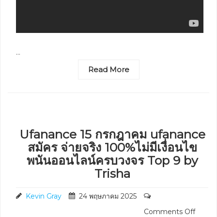
…
Read More
Ufanance 15 กรกฎาคม ufanance
สมัคร จ่ายจริง 100%ไม่มีเงื่อนไข
พนันออนไลน์ครบวงจร Top 9 by
Trisha
Kevin Gray
24 พฤษภาคม 2025
Comments Off