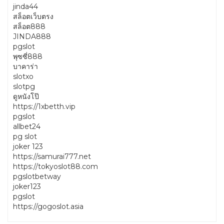
jinda44
สล็อตเว็บตรง
สล็อต888
JINDA888
pgslot
พุซซี่888
บาคาร่า
slotxo
slotpg
ดูหนังโป๊
https://1xbetth.vip
pgslot
allbet24
pg slot
joker 123
https://samurai777.net
https://tokyoslot88.com
pgslotbetway
joker123
pgslot
https://gogoslot.asia