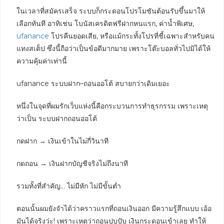
ในเวลาที่สมัครเสร็จ ระบบก็กระดอนโปรโมชันต้อนรับขึ้นมาให้
เลือกทันที อาทิเช่น โบนัสเครดิตฟรีฝากหนแรก, ค่าน้ำพิเศษ,
ufanance
โปรคืนยอดเสีย, หรือแม้กระทั้งโปรที่ชี้เฉพาะสำหรับคน
แทงสเต็ป ซึ่งนี้ถือว่าเป็นข้อดีมากมาย เพราะโต๊ะบอลทั่วไปมิได้ให้
ความคุ้มค่าเท่านี้
ufanance ระบบฝาก–ถอนออโต้ สบายกว่าเดิมเยอะ
หนึ่งในจุดที่ผมรักเว็บแห่งนี้คือกระบวนการทำธุรกรรม เพราะเหตุ
ว่าเป็น ระบบฝากถอนออโต้
กดฝาก → เงินเข้าในไม่กี่วินาที
กดถอน → เงินฝากบัญชีจริงไม่ถึงนาที
รวมทั้งที่สำคัญ… ไม่มีหัก ไม่มีขั้นต่ำ
ตอนนั้นผมยังจำได้ว่าคราวแรกที่ถอนเงินออก มีความรู้สึกแบบ เอ้อ
มันได้จริงว่ะ! เพราะเหตุว่าถอนปุบปับ เงินกระดอนเข้าเลย ทำให้