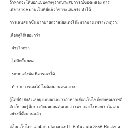
ถ้าหากจะให้บอกแบบตรงๆจากประสบการณ์ของผมเอง การ
ufanance ผ่านเว็บที่ดีแล้วก็ชำระเงินจริง ทำให้
การเล่นสนุกขึ้นมากมายกว่าสมัยแทงโต๊ะมากมาย เพราะเหตุว่า:
เลือกคู่ได้เยอะกว่า
• จ่ายไวกว่า
• ไม่มีกลั้นยอด
• ระบบแจ้งชัด พิจารณาได้
• ทำรายการเองได้ ไม่ต้องผ่านคนกลาง
ผู้ใดที่กำลังลังเลอยู่ ผมบอกเลยว่าถ้าหากเลือกเว็บไซต์ตรงคุณภาพดี
สักเว็บ จะรู้สึกราวกับผมตอนต้นเลยว่า เพราะอะไรพวกเราไม่เล่น
อย่างนี้ตั้งนานแล้ว
สล็อตเว็บไทย ufabet ufanance11 18 ธันวาคม 2568 Becky ดู