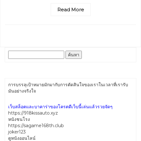
Read More
ค้นหา
สำหรับ:
การบรรลุเป้าหมายมักมากับการตัดสินใจของเราในเวลาที่เรารับ
มันอย่างจริงใจ
เว็บสล็อตและบาคาร่าของโครตดีเว็บนี้เล่นแล้วรวยจัดๆ
https://918kissauto.xyz
หนังชนโรง
https://sagame168th.club
joker123
ดูหนังออนไลน์