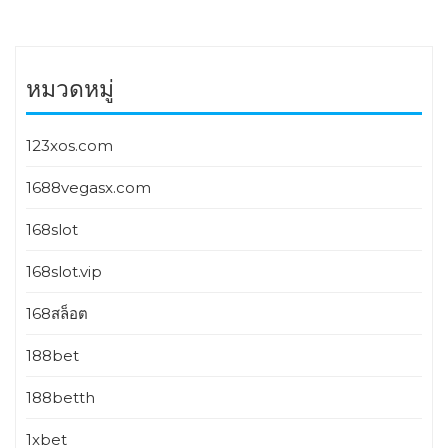
หมวดหมู่
123xos.com
1688vegasx.com
168slot
168slot.vip
168สล็อต
188bet
188betth
1xbet