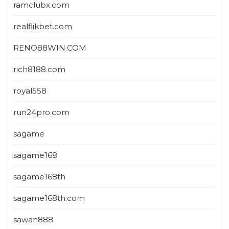
ramclubx.com
realflikbet.com
RENO88WIN.COM
rich8188.com
royal558
run24pro.com
sagame
sagame168
sagame168th
sagame168th.com
sawan888