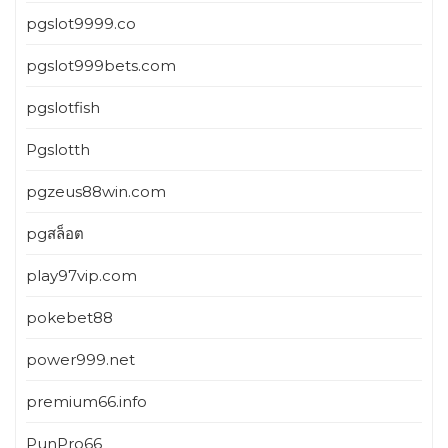
pgslot9999.co
pgslot999bets.com
pgslotfish
Pgslotth
pgzeus88win.com
pgสล็อต
play97vip.com
pokebet88
power999.net
premium66.info
PunPro66