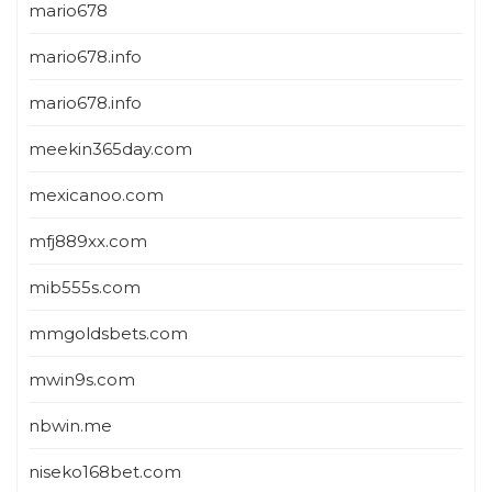
mario678
mario678.info
mario678.info
meekin365day.com
mexicanoo.com
mfj889xx.com
mib555s.com
mmgoldsbets.com
mwin9s.com
nbwin.me
niseko168bet.com