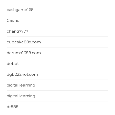
cashgame168
Casino
chang7777
cupcake88x.com
daruma1688.com
debet
dgb222hot.com
digital learning
digital learning
dr888