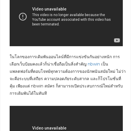
ในโลกของการเดิมพันออนไลน์ที่มีการแข่งขันกันอย่างหนัก การ
เลือกเว็บป้อมคงแล้วก็น่าเชื่อถือเป็นสิ่งสำคัญ
nbwin
เป็น
แพลตฟอร์มที่ตอบโจทย์ทุกความต้องการของนักพนันสมัยใหม่ ไม่ว่า
จะคือระบบที่เสถียร ความปลอดภัยระดับสากล และก็โปรโมชั่นที่
คุ้ม เพียงแต่ nbwin สมัคร ก็สามารถเปิดประสบการณ์ใหม่สำหรับ
การเดิมพันได้ในทันที