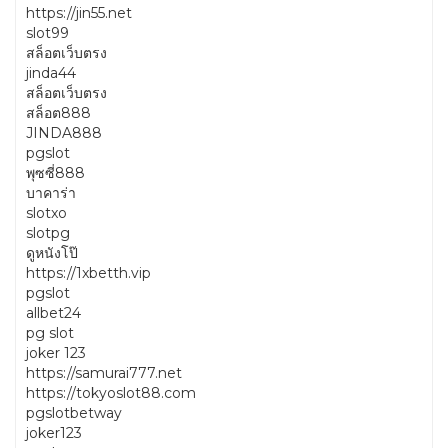
https://jin55.net
slot99
สล็อตเว็บตรง
jinda44
สล็อตเว็บตรง
สล็อต888
JINDA888
pgslot
พุซซี่888
บาคาร่า
slotxo
slotpg
ดูหนังโป๊
https://1xbetth.vip
pgslot
allbet24
pg slot
joker 123
https://samurai777.net
https://tokyoslot88.com
pgslotbetway
joker123