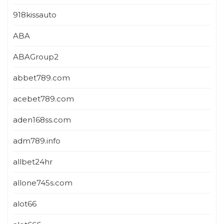
918kissauto
ABA
ABAGroup2
abbet789.com
acebet789.com
aden168ss.com
adm789.info
allbet24hr
allone745s.com
alot66