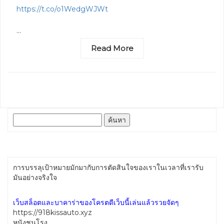
https://t.co/o1WedgWJWt
…
Read More
ค้นหา
สำหรับ:
การบรรลุเป้าหมายมักมากับการตัดสินใจของเราในเวลาที่เรารับ
มันอย่างจริงใจ
เว็บสล็อตและบาคาร่าของโครตดีเว็บนี้เล่นแล้วรวยจัดๆ
https://918kissauto.xyz
หนังชนโรง