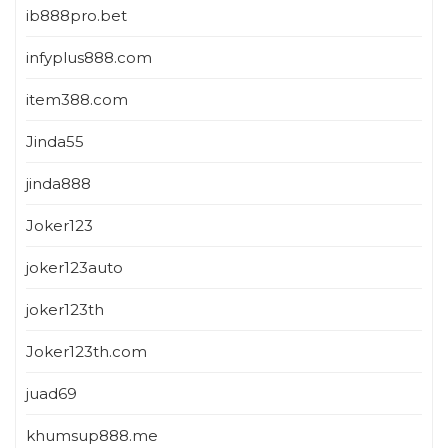
ib888pro.bet
infyplus888.com
item388.com
Jinda55
jinda888
Joker123
joker123auto
joker123th
Joker123th.com
juad69
khumsup888.me