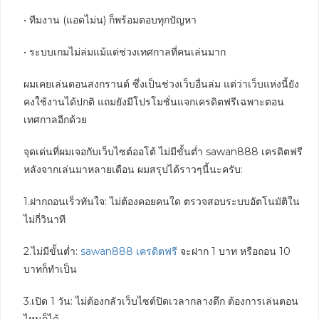
• ทีมงาน (แอดไม่น) ก็พร้อมตอบทุกปัญหา
• ระบบเกมไม่ล่มแม้แต่ช่วงเทศกาลที่คนเล่นมาก
ผมเคยเล่นตอนสงกรานต์ ซึ่งเป็นช่วงเว็บอื่นล่ม แต่ว่าเว็บแห่งนี้ยัง
คงใช้งานได้ปกติ แถมยังมีโปรโมชั่นแจกเครดิตฟรีเฉพาะตอน
เทศกาลอีกด้วย
จุดเด่นที่ผมเจอกับเว็บไซต์ออโต้ ไม่มีขั้นต่ำ sawan888 เครดิตฟรี
หลังจากเล่นมาหลายเดือน ผมสรุปได้ราวๆนี้นะครับ:
1.ฝากถอนเร็วทันใจ: ไม่ต้องคอยคนใด ตรวจสอบระบบอัตโนมัติใน
ไม่กี่วินาที
2.ไม่มีขั้นต่ำ:
sawan888 เครดิตฟรี
จะฝาก 1 บาท หรือถอน 10
บาทก็ทำเป็น
3.เปิด 1 วัน: ไม่ต้องกลัวเว็บไซต์ปิดเวลากลางดึก ต้องการเล่นตอน