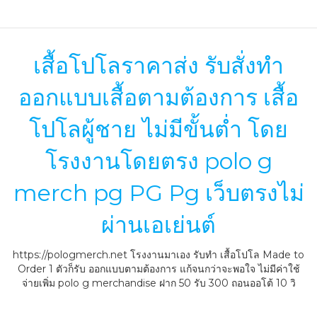
เสื้อโปโลราคาส่ง รับสั่งทำ
ออกแบบเสื้อตามต้องการ เสื้อ
โปโลผู้ชาย ไม่มีขั้นต่ำ โดย
โรงงานโดยตรง polo g
merch pg PG Pg เว็บตรงไม่
ผ่านเอเย่นต์
https://pologmerch.net โรงงานมาเอง รับทำ เสื้อโปโล Made to
Order 1 ตัวก็รับ ออกแบบตามต้องการ แก้จนกว่าจะพอใจ ไม่มีค่าใช้
จ่ายเพิ่ม polo g merchandise ฝาก 50 รับ 300 ถอนออโต้ 10 วิ