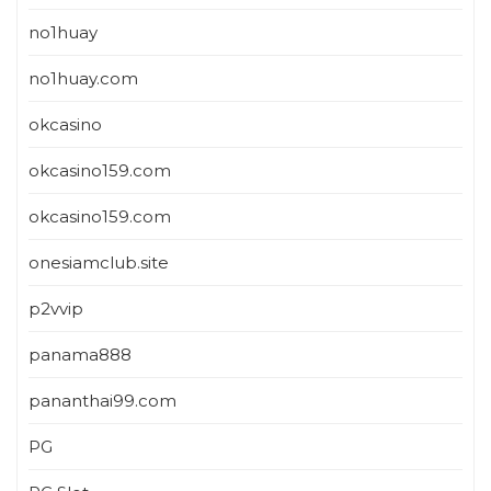
no1huay
no1huay.com
okcasino
okcasino159.com
okcasino159.com
onesiamclub.site
p2vvip
panama888
pananthai99.com
PG