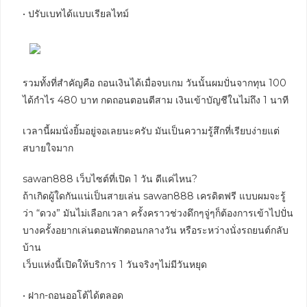
• ปรับเบทได้แบบเรียลไทม์
รวมทั้งที่สำคัญคือ ถอนเงินได้เมื่อจบเกม วันนั้นผมปั่นจากทุน 100
ได้กำไร 480 บาท กดถอนตอนตีสาม เงินเข้าบัญชีในไม่ถึง 1 นาที
เวลานี้ผมนั่งยิ้มอยู่จอเลยนะครับ มันเป็นความรู้สึกที่เรียบง่ายแต่
สบายใจมาก
sawan888 เว็บไซต์ที่เปิด 1 วัน ดีแค่ไหน?
ถ้าเกิดผู้ใดกันแน่เป็นสายเล่น sawan888 เครดิตฟรี แบบผมจะรู้
ว่า “ดวง” มันไม่เลือกเวลา ครั้งคราวช่วงดึกๆจู่ๆก็ต้องการเข้าไปปั่น
บางครั้งอยากเล่นตอนพักตอนกลางวัน หรือระหว่างนั่งรถยนต์กลับ
บ้าน
เว็บแห่งนี้เปิดให้บริการ 1 วันจริงๆไม่มีวันหยุด
• ฝาก-ถอนออโต้ได้ตลอด