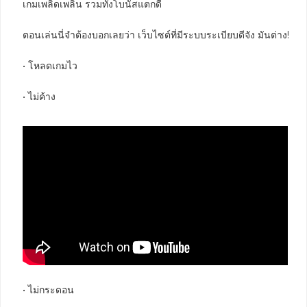
เกมเพลิดเพลิน รวมทั้งโบนัสแตกดี
ตอนเล่นนี่จำต้องบอกเลยว่า เว็บไซต์ที่มีระบบระเบียบดีจัง มันต่าง!
• โหลดเกมไว
• ไม่ค้าง
• ไม่กระดอน