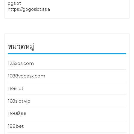
pgslot
https://gogoslot.asia
หมวดหมู่
123xos.com
1688vegasx.com
168slot
168slot.vip
168สล็อต
188bet