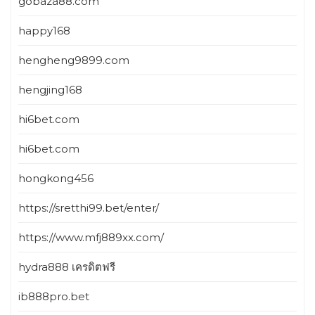
gobaza88.com
happy168
hengheng9899.com
hengjing168
hi6bet.com
hi6bet.com
hongkong456
https://sretthi99.bet/enter/
https://www.mfj889xx.com/
hydra888 เครดิตฟรี
ib888pro.bet