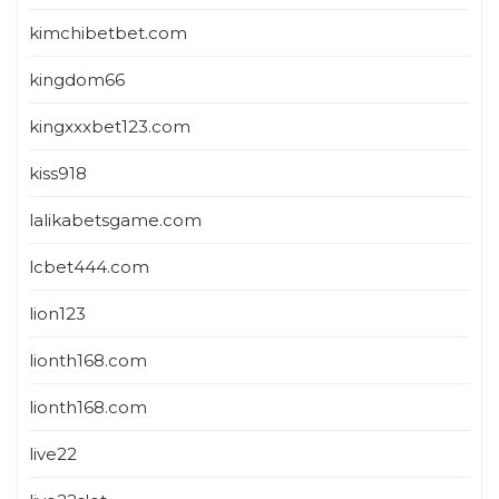
kimchibetbet.com
kingdom66
kingxxxbet123.com
kiss918
lalikabetsgame.com
lcbet444.com
lion123
lionth168.com
lionth168.com
live22