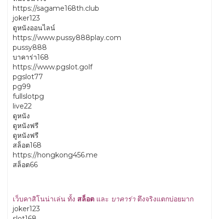
https://sagame168th.club
joker123
ดูหนังออนไลน์
https://www.pussy888play.com
pussy888
บาคาร่า168
https://www.pgslot.golf
pgslot77
pg99
fullslotpg
live22
ดูหนัง
ดูหนังฟรี
ดูหนังฟรี
สล็อต168
https://hongkong456.me
สล็อต66
เว็บคาสิโนน่าเล่น ทั้ง
สล็อต
และ
บาคาร่า
ตึงจริงแตกบ่อยมาก
joker123
slot168