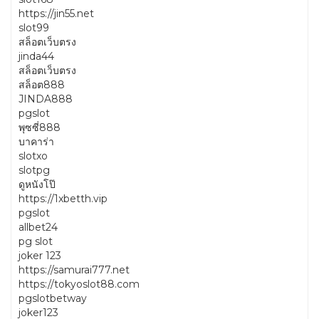
https://jin55.net
slot99
สล็อตเว็บตรง
jinda44
สล็อตเว็บตรง
สล็อต888
JINDA888
pgslot
พุซซี่888
บาคาร่า
slotxo
slotpg
ดูหนังโป๊
https://1xbetth.vip
pgslot
allbet24
pg slot
joker 123
https://samurai777.net
https://tokyoslot88.com
pgslotbetway
joker123