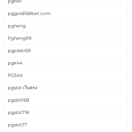
pgfish
pggold168bet.com
pgheng
Pgheng99
pgjoker69
pgk44
PGSlot
pgslot เว็บตรง
pgslot168
pgslot718
pgslot77