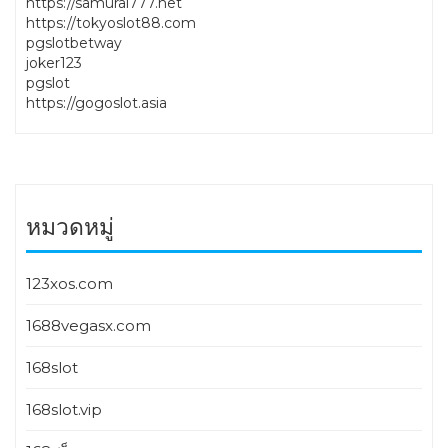
https://samurai777.net
https://tokyoslot88.com
pgslotbetway
joker123
pgslot
https://gogoslot.asia
หมวดหมู่
123xos.com
1688vegasx.com
168slot
168slot.vip