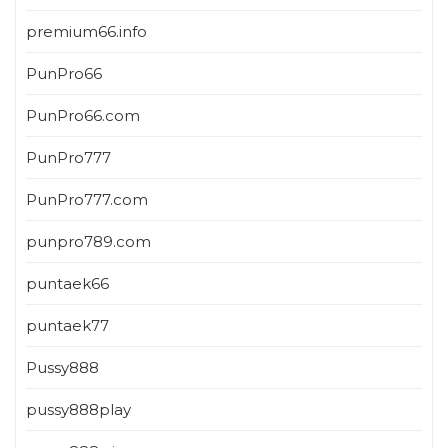
premium66.info
PunPro66
PunPro66.com
PunPro777
PunPro777.com
punpro789.com
puntaek66
puntaek77
Pussy888
pussy888play