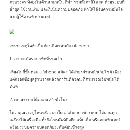
ครบวงจร ทั้งยังในด้านเกมพนัน กีฬา รวมทั้งคาสิโนสด ด้วยระบบที่
ล้ำยุค ใช้งานง่าย และก็เน้นความปลอดภัย ทำให้ได้รับความมั่นใจ
จากผู้ใช้งานทั่วประเทศ
เพราะเหตุใดจำเป็นต้องเลือกเล่นกับ ufaheno
1. ระบบสมัครสมาชิกที่รวดเร็ว
เพียงไม่กี่ขั้นตอน ufaheno สมัคร ได้ง่ายๆผ่านหน้าเว็บไซต์ เพียง
แต่กรอกข้อมูลฐานรากแล้วก็การันตีตัวตน ก็สามารถเริ่มพนันได้
ทันที
2. เข้าสู่ระบบได้ตลอด 24 ชั่วโมง
ไม่ว่าคุณจะอยู่ไหนหรือเวลาใด ufaheno เข้าระบบ ได้ผ่านทุก
เครื่องไม้เครื่องมือ ทั้งยังโทรศัพท์มือถือ แท็บเล็ต หรือคอมพิวเตอร์
พร้อมระบบความปลอดภัยระดับค่อนข้างสูง