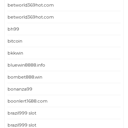
betworld369hot.com
betworld369hot.com
bh99
bitcoin
bkkwin
bluewin8888.info
bombet888.win
bonanza99
boonlert1688.com
brazil999 slot
brazil999 slot