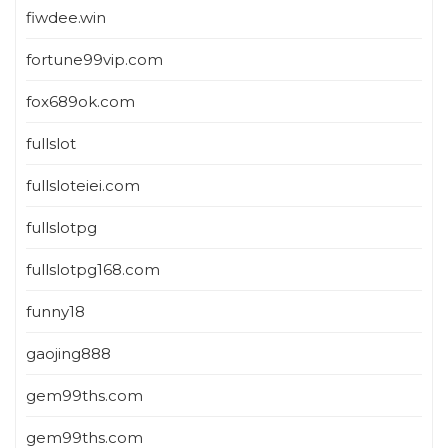
fiwdee.win
fortune99vip.com
fox689ok.com
fullslot
fullsloteiei.com
fullslotpg
fullslotpg168.com
funny18
gaojing888
gem99ths.com
gem99ths.com