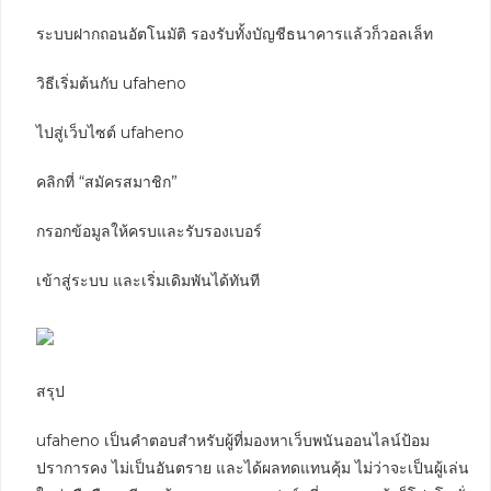
ระบบฝากถอนอัตโนมัติ รองรับทั้งบัญชีธนาคารแล้วก็วอลเล็ท
วิธีเริ่มต้นกับ ufaheno
ไปสู่เว็บไซต์ ufaheno
คลิกที่ “สมัครสมาชิก”
กรอกข้อมูลให้ครบและรับรองเบอร์
เข้าสู่ระบบ และเริ่มเดิมพันได้ทันที
สรุป
ufaheno เป็นคำตอบสำหรับผู้ที่มองหาเว็บพนันออนไลน์ป้อม
ปราการคง ไม่เป็นอันตราย และได้ผลทดแทนคุ้ม ไม่ว่าจะเป็นผู้เล่น