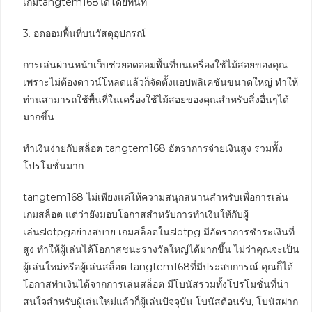
เกมtangtem168ได้โดยทันที
3. อดออมพื้นที่บนวัสดุอุปกรณ์
การเล่นผ่านหน้าเว็บช่วยอดออมพื้นที่บนเครื่องใช้ไม้สอยของคุณ
เพราะไม่ต้องดาวน์โหลดแล้วก็จัดตั้งแอปพลิเคชันขนาดใหญ่ ทำให้
ท่านสามารถใช้พื้นที่ในเครื่องใช้ไม้สอยของคุณสำหรับสิ่งอื่นๆได้
มากขึ้น
ทำเงินง่ายกับสล็อต tangtem168 อัตราการจ่ายเงินสูง รวมทั้ง
โปรโมชั่นมาก
tangtem168 ไม่เพียงแค่ให้ความสนุกสนานสำหรับเพื่อการเล่น
เกมสล็อต แต่ว่ายังมอบโอกาสสำหรับการทำเงินให้กับผู้
เล่นslotpgอย่างสบาย เกมสล็อตในslotpg มีอัตราการชำระเงินที่
สูง ทำให้ผู้เล่นได้โอกาสชนะรางวัลใหญ่ได้มากขึ้น ไม่ว่าคุณจะเป็น
ผู้เล่นใหม่หรือผู้เล่นสล็อต tangtem168ที่มีประสบการณ์ คุณก็ได้
โอกาสทำเงินได้จากการเล่นสล็อต มีโบนัสรวมทั้งโปรโมชั่นที่น่า
สนใจสำหรับผู้เล่นใหม่แล้วก็ผู้เล่นปัจจุบัน โบนัสต้อนรับ, โบนัสฝาก