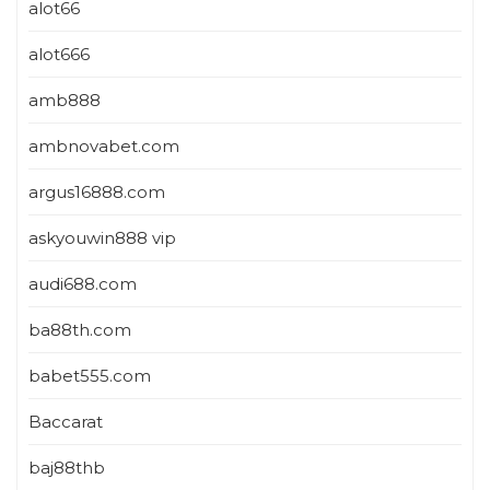
alot66
alot666
amb888
ambnovabet.com
argus16888.com
askyouwin888 vip
audi688.com
ba88th.com
babet555.com
Baccarat
baj88thb