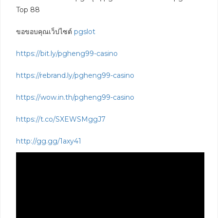
Top 88
ขอขอบคุณเว็ปไซต์
pgslot
https://bit.ly/pgheng99-casino
https://rebrand.ly/pgheng99-casino
https://wow.in.th/pgheng99-casino
https://t.co/SXEWSMggJ7
http://gg.gg/1axy41