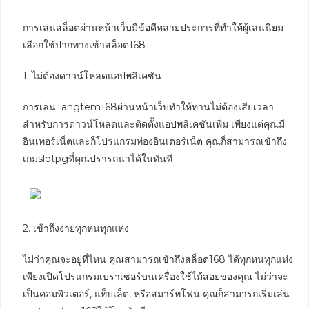
การเล่นสล็อตผ่านหน้าเว็บมีข้อดีหลายประการที่ทำให้ผู้เล่นนิยม
เลือกใช้ปากทางเข้าสล็อต168
1. ไม่ต้องดาวน์โหลดแอปพลิเคชัน
การเล่นTangtem168ผ่านหน้าเว็บทำให้ท่านไม่ต้องเสียเวลา
สำหรับการดาวน์โหลดและติดตั้งแอปพลิเคชันเพิ่ม เพียงแต่คุณมี
อินเทอร์เน็ตและก็โปรแกรมท่องอินเตอร์เน็ต คุณก็สามารถเข้าถึง
เกมslotpgที่คุณปรารถนาได้ในทันที
2. เข้าถึงง่ายทุกหนทุกแห่ง
ไม่ว่าคุณจะอยู่ที่ไหน คุณสามารถเข้าถึงสล็อต168 ได้ทุกหนทุกแห่ง
เพียงเปิดโปรแกรมเบราเซอร์บนเครื่องใช้ไม้สอยของคุณ ไม่ว่าจะ
เป็นคอมพิวเตอร์, แท็บเล็ต, หรือสมาร์ทโฟน คุณก็สามารถเริ่มเล่น