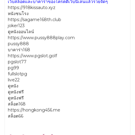
เว็บสล็อตและบาคาร่าของโครตดีเว็บนี้เล่นแล้วรวยจัดๆ
https://918kissauto.xyz
หนังชนโรง
https://sagame168th.club
joker123
ดูหนังออนไลน์
https://www.pussy888play.com
pussy888
บาคาร่า168
https://www.pgslot.golf
pgslot77
pg99
fullslotpg
live22
ดูหนัง
ดูหนังฟรี
ดูหนังฟรี
สล็อต168
https://hongkong456.me
สล็อต66