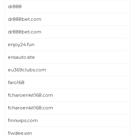
dr888
dr888bet.com
dr888bet.com
enjoy24.fun
erisauto.site
eu369clubs.com
faro168
fcharoenkit168.com
fcharoenkit168.com
finnivips.com
fiwdee.win