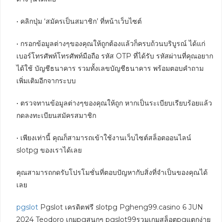
• คลิกปุ่ม ‘สมัครเป็นสมาชิก’ ที่หน้าเว็บไซต์
• กรอกข้อมูลต่างๆของคุณให้ถูกต้องแล้วก็ครบถ้วนบริบูรณ์ ได้แก่
เบอร์โทรศัพท์โทรศัพท์มือถือ รหัส OTP ที่ได้รับ รหัสผ่านที่คุณอยาก
ได้ใช้ บัญชีธนาคาร รวมทั้งเลขบัญชีธนาคาร พร้อมตอบคำถาม
เพิ่มเติมอีกจากระบบ
• ตรวจทานข้อมูลต่างๆของคุณให้ถูก หากเป็นระเบียบเรียบร้อยแล้ว
กดลงทะเบียนสมัครสมาชิก
• เพียงเท่านี้ คุณก็สามารถเข้าใช้งานเว็บไซต์สล็อตออนไลน์
slotpg ของเราได้เลย
คุณสามารถกดรับโปรโมชั่นที่ตอบปัญหากับสิ่งที่จำเป็นของคุณได้
เลย
pgslot
Pgslot เครดิตฟรี slotpg Pgheng99.casino 6 JUN
2024 Teodoro เกมpgสนุกๆ pgslot99รวมเกมสล็อตpgแตกง่าย