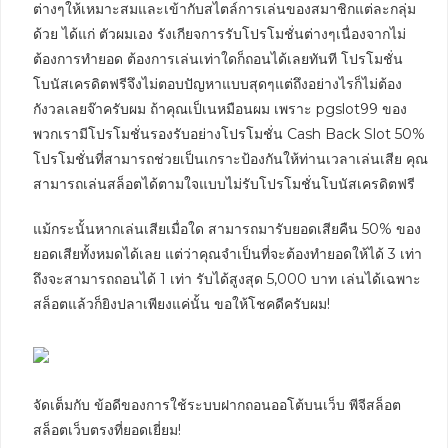
ต่างๆให้เหมาะสมและเข้ากับสไตล์การเล่นของสมาชิกแต่ละกลุ่ม
ด้วย ได้แก่ ตัวผมเอง รังเกียจการรับโปรโมชั่นต่างๆเนื่องจากไม่
ต้องการทำยอด ต้องการเล่นเท่าใดก็ถอนได้เลยทันที โปรโมชั่น
โบนัสเครดิตฟรีจึงไม่ตอบปัญหาแบบสุดๆแต่ถึงอย่างไรก็ไม่ต้อง
กังวลเลยจ๊าครับผม ถ้าคุณเป็เนหมือนผม เพราะ pgslot99 ของ
พวกเรามีโปรโมชั่นรองรับอย่างโปรโมชั่น Cash Back Slot 50%
โปรโมชั่นที่สามารถช่วยเป็นเกราะป้องกันให้ท่านเวลาเล่นเสีย คุณ
สามารถเล่นสล็อตได้ตามใจแบบไม่รับโปรโมชั่นโบนัสเครดิตฟรี
แม้กระนั้นหากเล่นเสียเมื่อใด สามารถมารับยอดเสียคืน 50% ของ
ยอดเสียทั้งหมดได้เลย แต่ว่าคุณจำเป็นที่จะต้องทำยอดให้ได้ 3 เท่า
ถึงจะสามารถถอนได้ 1 เท่า รับได้สูงสุด 5,000 บาท เล่นได้เฉพาะ
สล็อตแล้วก็ยิงปลาเพียงแค่นั้น ขอให้โชคดีครับผม!
จัดเต็มกับ ข้อดีของการใช้ระบบฝากถอนออโต้บนเว็บ พีจีสล็อต
สล็อตเว็บตรงที่ยอดเยี่ยม!