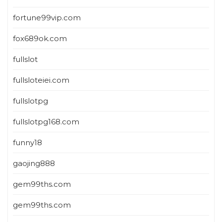
fortune99vip.com
fox689ok.com
fullslot
fullsloteiei.com
fullslotpg
fullslotpg168.com
funny18
gaojing888
gem99ths.com
gem99ths.com