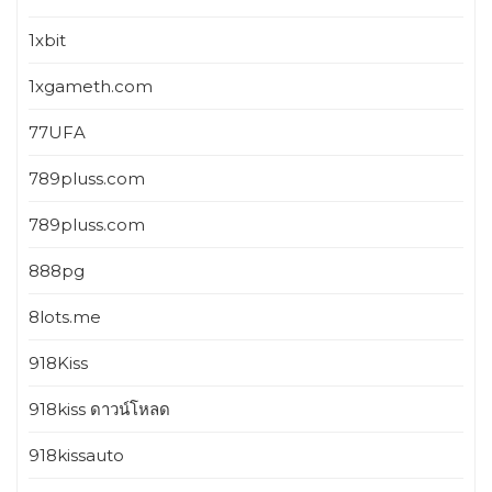
1xbit
1xgameth.com
77UFA
789pluss.com
789pluss.com
888pg
8lots.me
918Kiss
918kiss ดาวน์โหลด
918kissauto