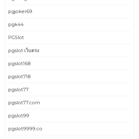
pgjoker69
pgk44
PGSlot
pgslot เว็บตรง
pgslot168
pgslot718
pgslot77
pgslot77.com
pgslot99
pgslot9999.co