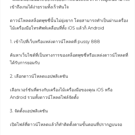
เข้าถึงเกมได้ง่ายรวมทั้งเร็วทันใจ
ดาวน์โหลดสล็อตพุซซี่นั้นไม่ยุ่งยาก โดยสามารถทำเป็นผ่านเครื่อง
ไม้เครื่องมือโทรศัพท์เคลื่อนที่ทั้ง iOS แล้วก็ Android
1. เข้าไปที่เว็บหรือแหล่งดาวน์โหลดที่ pussy 888
ค้นหาเว็บไซต์ที่เป็นทางการของสล็อตพุซซี่หรือแหล่งดาวน์โหลดที่
ได้รับการยอมรับ
2. เลือกดาวน์โหลดแอปพลิเคชัน
เลือกเวอร์ชันที่ตรงกับเครื่องไม้เครื่องมือของคุณ iOS หรือ
Android รวมทั้งดาวน์โหลดไฟล์จัดตั้ง
3. จัดตั้งแอปพลิเคชัน
เปิดไฟล์ที่ดาวน์โหลดแล้วก็ทำติดตั้งตามขั้นตอนที่ปรากฏบนจอ