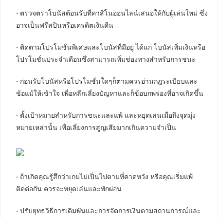
• ตรวจตราโบนัสต้อนรับที่คาสิโนออนไลน์เสนอให้กับผู้เล่นใหม่ ซึ่ง
อาจเป็นฟรีสปินหรือเครดิตเงินคืน
• ติดตามโปรโมชั่นพิเศษและโบนัสที่มีอยู่ ได้แก่ โบนัสเพิ่มเงินหรือ
โปรโมชั่นประจำเดือนซึ่งสามารถเพิ่มช่องทางสำหรับการชนะ
• ก่อนรับโบนัสหรือโปรโมชั่นใดๆก็ตามควรอ่านกฎระเบียบและ
ข้อแม้ให้เข้าใจ เพื่อหลีกเลี่ยงปัญหาและก็ข้อบกพร่องที่อาจเกิดขึ้น
• ตั้งเป้าหมายสำหรับการชนะและแพ้ และหยุดเล่นเมื่อถึงจุดมุ่ง
หมายเหล่านั้น เพื่อเลี่ยงการสูญเสียมากเกินความจำเป็น
• ถ้าเกิดคุณรู้สึกว่าเกมไม่เป็นไปตามที่คาดหวัง หรือคุณเริ่มแพ้
ติดต่อกัน ควรจะหยุดเล่นและพักผ่อน
• ปรับยุทธวิธีการเดิมพันและการจัดการเงินตามสถานการณ์และ