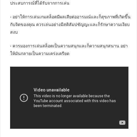
ประสบการณ์ที่ได้รับจากการเล่น
• อย่าให้การเล่นเกมสล็อตมีผลเสียต่ออารมณ์และก็สุขภาพที่เกิดขึ้น
กับจิตของคุณ ควรเล่นอย่างมีสติสัมปชัญญะและก็รักษาความเงียบ
สงบ
• ควรมองการเล่นสล็อตเป็นความสนุกและก็ความสนุกสนาน อย่า
ให้มันกลายเป็นความเคร่งเครียด