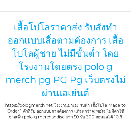
เสื้อโปโลราคาส่ง รับสั่งทำ
ออกแบบเสื้อตามต้องการ เสื้อ
โปโลผู้ชาย ไม่มีขั้นต่ำ โดย
โรงงานโดยตรง polo g
merch pg PG Pg เว็บตรงไม่
ผ่านเอเย่นต์
https://pologmerch.net โรงงานมาเอง รับทำ เสื้อโปโล Made to
Order 1 ตัวก็รับ ออกแบบตามต้องการ แก้จนกว่าจะพอใจ ไม่มีค่าใช้
จ่ายเพิ่ม polo g merchandise ฝาก 50 รับ 300 ถอนออโต้ 10 วิ