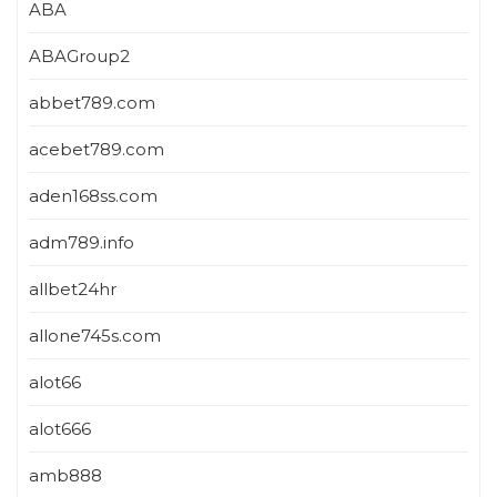
ABA
ABAGroup2
abbet789.com
acebet789.com
aden168ss.com
adm789.info
allbet24hr
allone745s.com
alot66
alot666
amb888