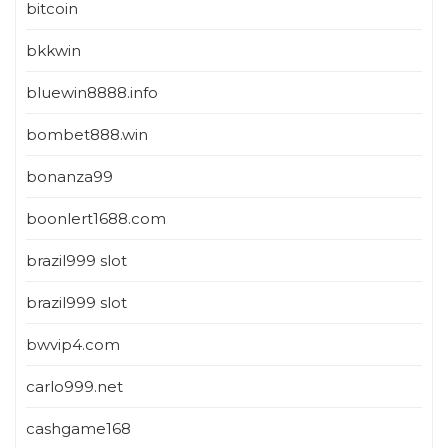
bitcoin
bkkwin
bluewin8888.info
bombet888.win
bonanza99
boonlert1688.com
brazil999 slot
brazil999 slot
bwvip4.com
carlo999.net
cashgame168