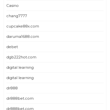
Casino
chang7777
cupcake88x.com
daruma1688.com
debet
dgb222hot.com
digital learning
digital learning
dr888
dr888bet.com
dr888bet.com