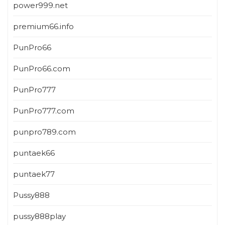
power999.net
premium66.info
PunPro66
PunPro66.com
PunPro777
PunPro777.com
punpro789.com
puntaek66
puntaek77
Pussy888
pussy888play