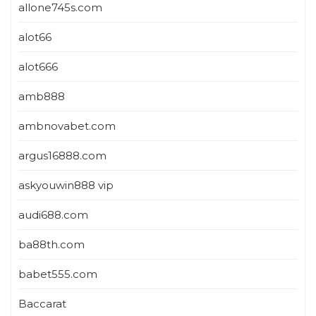
allone745s.com
alot66
alot666
amb888
ambnovabet.com
argus16888.com
askyouwin888 vip
audi688.com
ba88th.com
babet555.com
Baccarat