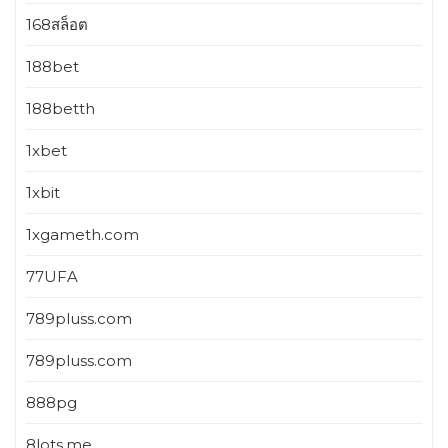
168สล็อต
188bet
188betth
1xbet
1xbit
1xgameth.com
77UFA
789pluss.com
789pluss.com
888pg
8lots.me