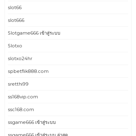
slot66
slot666
Slotgame666 เข้าสู่ระบบ
Slotxo
slotxo24hr
spbetflik888.com
sretthi99
ss168vip.com
ssc168.com
ssgame666 เข้าสู่ระบบ
ssgame666 เข้าสู่ระบบ ล่าสุด