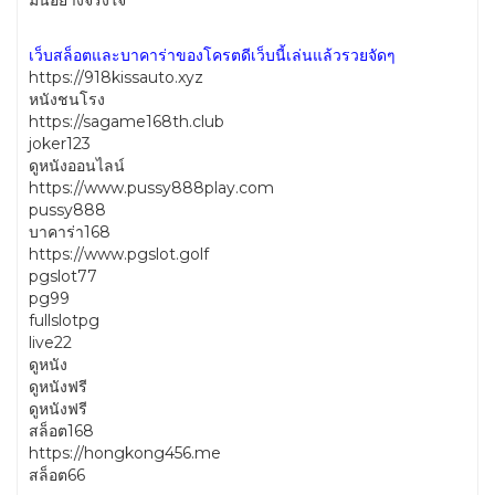
มันอย่างจริงใจ
เว็บสล็อตและบาคาร่าของโครตดีเว็บนี้เล่นแล้วรวยจัดๆ
https://918kissauto.xyz
หนังชนโรง
https://sagame168th.club
joker123
ดูหนังออนไลน์
https://www.pussy888play.com
pussy888
บาคาร่า168
https://www.pgslot.golf
pgslot77
pg99
fullslotpg
live22
ดูหนัง
ดูหนังฟรี
ดูหนังฟรี
สล็อต168
https://hongkong456.me
สล็อต66