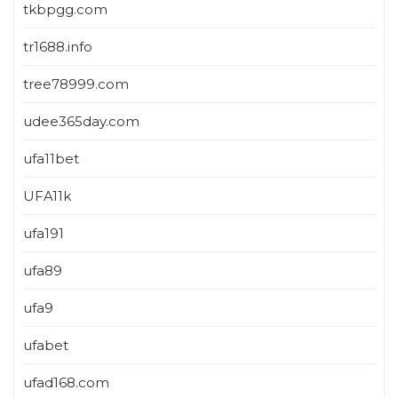
tkbpgg.com
tr1688.info
tree78999.com
udee365day.com
ufa11bet
UFA11k
ufa191
ufa89
ufa9
ufabet
ufad168.com