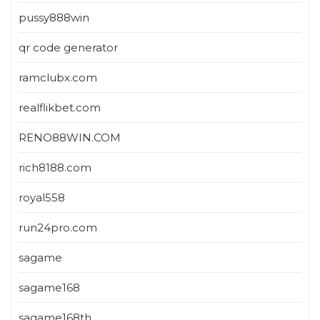
pussy888win
qr code generator
ramclubx.com
realflikbet.com
RENO88WIN.COM
rich8188.com
royal558
run24pro.com
sagame
sagame168
sagame168th