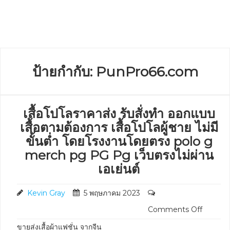
ป้ายกำกับ:
PunPro66.com
เสื้อโปโลราคาส่ง รับสั่งทำ ออกแบบ
เสื้อตามต้องการ เสื้อโปโลผู้ชาย ไม่มี
ขั้นต่ำ โดยโรงงานโดยตรง polo g
merch pg PG Pg เว็บตรงไม่ผ่าน
เอเย่นต์
Kevin Gray
5 พฤษภาคม 2023
Comments Off
ขายส่งเสื้อผ้าแฟชั่น จากจีน