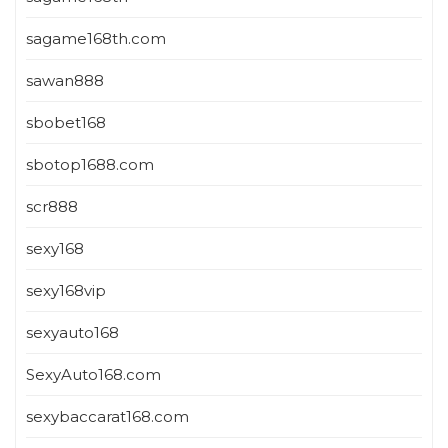
sagame168th.com
sawan888
sbobet168
sbotop1688.com
scr888
sexy168
sexy168vip
sexyauto168
SexyAuto168.com
sexybaccarat168.com