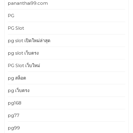
pananthai99.com
PG
PG Slot
pg slot เปิดใหม่ล่าสุด
pg slot เว็บตรง
PG Slot เว็บใหม่
pg สล็อต
pg เว็บตรง
pg168
pg77
pg99