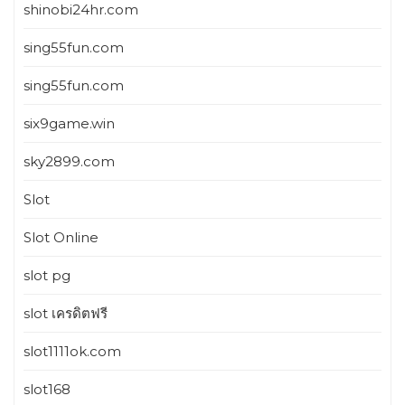
shinobi24hr.com
sing55fun.com
sing55fun.com
six9game.win
sky2899.com
Slot
Slot Online
slot pg
slot เครดิตฟรี
slot1111ok.com
slot168