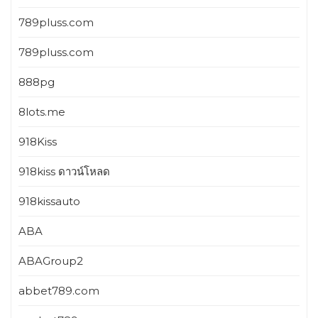
789pluss.com
789pluss.com
888pg
8lots.me
918Kiss
918kiss ดาวน์โหลด
918kissauto
ABA
ABAGroup2
abbet789.com