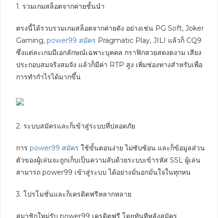
1. รวมเกมสล็อตจากค่ายชั้นนำ
ตรงนี้ได้รวบรวมเกมสล็อตจากค่ายดัง อย่างเช่น PG Soft, Joker
Gaming,
power99 สมัคร
Pragmatic Play, JILI แล้วก็ CQ9
ซึ่งแต่ละเกมมีเอกลักษณ์เฉพาะบุคคล กราฟิกสวยสดงดงาม เสียง
ประกอบสมจริงสมจัง แล้วก็มีค่า RTP สูง เพิ่มช่องทางสำหรับเพื่อ
การทำกำไรได้มากขึ้น
2. ระบบสมัครและก็เข้าสู่ระบบที่ปลอดภัย
การ
power99 สมัคร
ใช้ขั้นตอนง่าย ไม่ซับซ้อน และก็ข้อมูลส่วน
ตัวของผู้เล่นจะถูกเก็บเป็นความลับด้วยระบบเข้ารหัส SSL ผู้เล่น
สามารถ power99 เข้าสู่ระบบ ได้อย่างมั่นอกมั่นใจในทุกหน
3. โปรโมชั่นและก็เครดิตฟรีหลากหลาย
สมาชิกใหม่รับ power99 เครดิตฟรี โดยทันทีหลังสมัคร