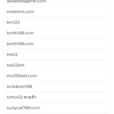
lalikabetsgame.com
lcbet444.com
lion123
lionth168.com
lionth168.com
live22
live22slot
lnw365bet.com
lockdown168
lotto432 ทางเข้า
luckycat789.com