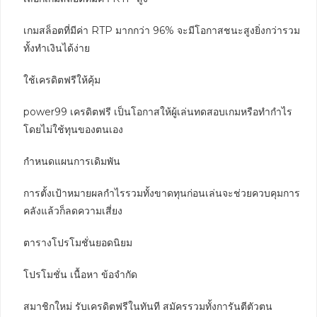
เกมสล็อตที่มีค่า RTP มากกว่า 96% จะมีโอกาสชนะสูงยิ่งกว่ารวม
ทั้งทำเงินได้ง่าย
ใช้เครดิตฟรีให้คุ้ม
power99 เครดิตฟรี เป็นโอกาสให้ผู้เล่นทดสอบเกมหรือทำกำไร
โดยไม่ใช้ทุนของตนเอง
กำหนดแผนการเดิมพัน
การตั้งเป้าหมายผลกำไรรวมทั้งขาดทุนก่อนเล่นจะช่วยควบคุมการ
คลังแล้วก็ลดความเสี่ยง
ตารางโปรโมชั่นยอดนิยม
โปรโมชั่น เนื้อหา ข้อจำกัด
สมาชิกใหม่ รับเครดิตฟรีในทันที สมัครรวมทั้งการันตีตัวตน