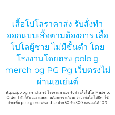
เสื้อโปโลราคาส่ง รับสั่งทำ
ออกแบบเสื้อตามต้องการ เสื้อ
โปโลผู้ชาย ไม่มีขั้นต่ำ โดย
โรงงานโดยตรง polo g
merch pg PG Pg เว็บตรงไม่
ผ่านเอเย่นต์
https://pologmerch.net โรงงานมาเอง รับทำ เสื้อโปโล Made to
Order 1 ตัวก็รับ ออกแบบตามต้องการ แก้จนกว่าจะพอใจ ไม่มีค่าใช้
จ่ายเพิ่ม polo g merchandise ฝาก 50 รับ 300 ถอนออโต้ 10 วิ