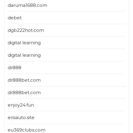
daruma1688.com
debet
dgb222hot.com
digital learning
digital learning
dr888
dr888bet.com
dr888bet.com
enjoy24.fun
erisauto.site
eu369clubs.com