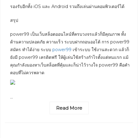
รองรับอีกทั้ง iOS และ Android รวมถึงเล่นผ่านคอมพิวเตอร์ได้
สรุป
power99 เป็นเว็บสล็อตออนไลน์ที่ครบวงจรแล้วก็มีคุณภาพ ทั้ง
ด้านความปลอดภัย ความเร็ว ระบบฝากถอนออโต้ การ power99
สมัคร ทำได้ง่าย ระบบ
power99
เข้าระบบ ใช้งานสะดวก แล้วก็
ยังมี power99 เครดิตฟรี ให้ผู้เล่นใช้สร้างกำไรตั้งแต่หนแรก แม้
คุณกำลังมองหาเว็บสล็อตที่คุ้มและก็น่าไว้วางใจ power99 คือคำ
ตอบที่ไม่ควรพลาด
…
Read More