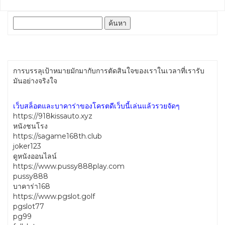
ค้นหา
สำหรับ:
การบรรลุเป้าหมายมักมากับการตัดสินใจของเราในเวลาที่เรารับ
มันอย่างจริงใจ
เว็บสล็อตและบาคาร่าของโครตดีเว็บนี้เล่นแล้วรวยจัดๆ
https://918kissauto.xyz
หนังชนโรง
https://sagame168th.club
joker123
ดูหนังออนไลน์
https://www.pussy888play.com
pussy888
บาคาร่า168
https://www.pgslot.golf
pgslot77
pg99