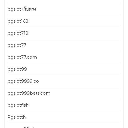
pgslot เว็บตรง
pgslot168
pgslot718
pgslot77
pgslot77.com
pgslot99
pgslot9999.co
pgslot999bets.com
pgslotfish
Pgslotth