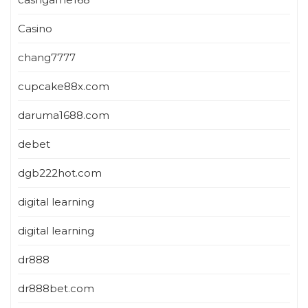
Casino
chang7777
cupcake88x.com
daruma1688.com
debet
dgb222hot.com
digital learning
digital learning
dr888
dr888bet.com