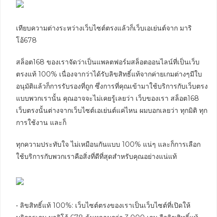
เทียบความต่างระหว่างเว็บไซต์ตรงแล้วก็เว็บเอเย่นต์จาก มาริ
โอ้678
สล็อต168 ของเราจัดว่าเป็นแพลตฟอร์มสล็อตออนไลน์ที่เป็นเว็บ
ตรงแท้ 100% เนื่องจากว่าได้รับลิขสิทธิ์แท้จากค่ายเกมต่างๆมีใบ
อนุมัติแล้วก็การรับรองที่ถูก ซึ่งการที่คุณเข้ามาใช้บริการกับเว็บตรง
แบบพวกเรานั้น คุณอาจจะไม่เคยรู้เลยว่า เว็บของเรา สล็อต168
เว็บตรงนั้นต่างจากเว็บไซต์เอเย่นต์แค่ไหน ผมบอกเลยว่า ทุกมิติ ทุก
การใช้งาน และก็
ทุกความประทับใจ ไม่เหมือนกันแบบ 100% แน่ๆ และก็การเลือก
ใช้บริการกับพวกเราคือสิ่งที่ดีที่สุดสำหรับคุณอย่างแน่แท้
• ลิขสิทธิ์แท้ 100%: เว็บไซต์ตรงของเราเป็นเว็บไซต์ที่เปิดให้