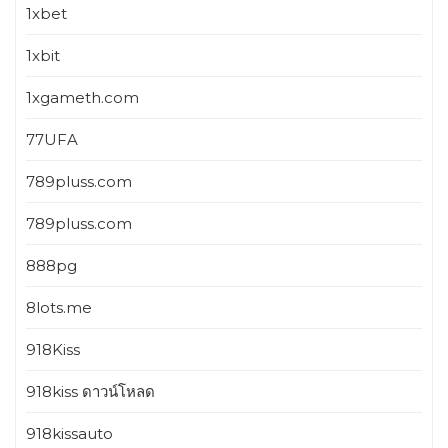
1xbet
1xbit
1xgameth.com
77UFA
789pluss.com
789pluss.com
888pg
8lots.me
918Kiss
918kiss ดาวน์โหลด
918kissauto