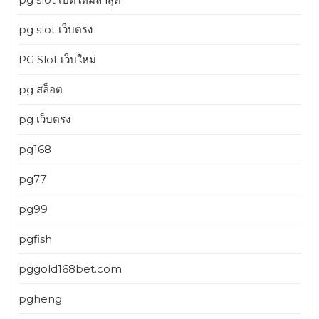
pg slot เว็บตรง
PG Slot เว็บใหม่
pg สล็อต
pg เว็บตรง
pg168
pg77
pg99
pgfish
pggold168bet.com
pgheng