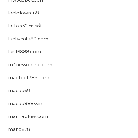
lockdown168
lotto432 ทางเข้า
luckycat789.com
luis16888.com
m4newonline.com
mac1bet789.com
macau69
macau888.win
marinapluss.com
mario678