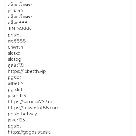
สล็อตเว็บตรง
jinda44
สล็อตเว็บตรง
สล็อต888
JINDA888
pgslot
พุซซี่888
บาคาร่า
slotxo
slotpg
ดูหนังโป๊
https://1xbetth.vip
pgslot
allbet24
pg slot
joker 123
https://samurai777.net
https://tokyoslot88.com
pgslotbetway
joker123
pgslot
https://gogoslot.asia