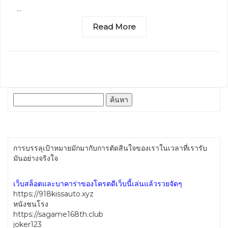
…
Read More
ค้นหา
สำหรับ:
การบรรลุเป้าหมายมักมากับการตัดสินใจของเราในเวลาที่เรารับ
มันอย่างจริงใจ
เว็บสล็อตและบาคาร่าของโครตดีเว็บนี้เล่นแล้วรวยจัดๆ
https://918kissauto.xyz
หนังชนโรง
https://sagame168th.club
joker123