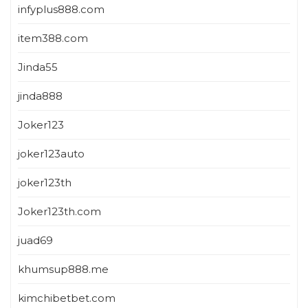
infyplus888.com
item388.com
Jinda55
jinda888
Joker123
joker123auto
joker123th
Joker123th.com
juad69
khumsup888.me
kimchibetbet.com