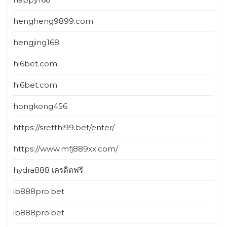
hengheng9899.com
hengjing168
hi6bet.com
hi6bet.com
hongkong456
https://sretthi99.bet/enter/
https://www.mfj889xx.com/
hydra888 เครดิตฟรี
ib888pro.bet
ib888pro.bet