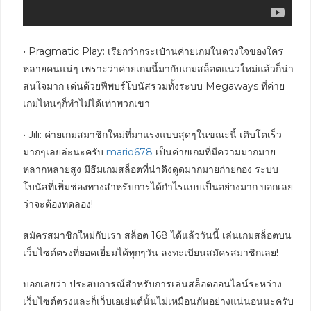
• Pragmatic Play: เรียกว่ากระเป๋านค่ายเกมในดวงใจของใคร
หลายคนแน่ๆ เพราะว่าค่ายเกมนี้มากับเกมสล็อตแนวใหม่แล้วก็น่า
สนใจมาก เด่นด้วยฟีพบร์โบนัสรวมทั้งระบบ Megaways ที่ค่าย
เกมไหนๆก็ทำไม่ได้เท่าพวกเขา
• Jili: ค่ายเกมสมาชิกใหม่ที่มาแรงแบบสุดๆในขณะนี้ เติบโตเร็ว
มากๆเลยล่ะนะครับ
mario678
เป็นค่ายเกมที่มีความมากมาย
หลากหลายสูง มีธีมเกมสล็อตที่น่าดึงดูดมากมายก่ายกอง ระบบ
โบนัสที่เพิ่มช่องทางสำหรับการได้กำไรแบบเป็นอย่างมาก บอกเลย
ว่าจะต้องทดลอง!
สมัครสมาชิกใหม่กับเรา สล็อต 168 ได้แล้ววันนี้ เล่นเกมสล็อตบน
เว็บไซต์ตรงที่ยอดเยี่ยมได้ทุกๆวัน ลงทะเบียนสมัครสมาชิกเลย!
บอกเลยว่า ประสบการณ์สำหรับการเล่นสล็อตออนไลน์ระหว่าง
เว็บไซต์ตรงและก็เว็บเอเย่นต์นั้นไม่เหมือนกันอย่างแน่นอนนะครับ