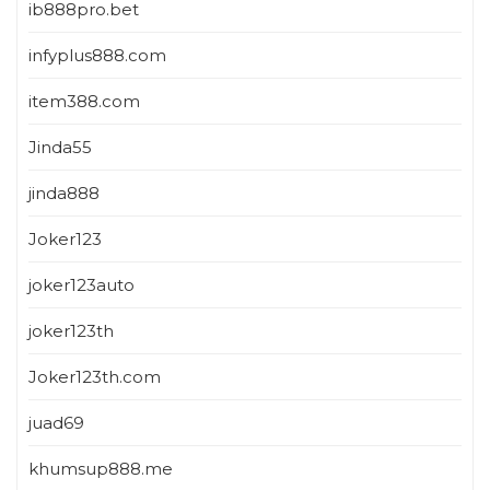
ib888pro.bet
infyplus888.com
item388.com
Jinda55
jinda888
Joker123
joker123auto
joker123th
Joker123th.com
juad69
khumsup888.me