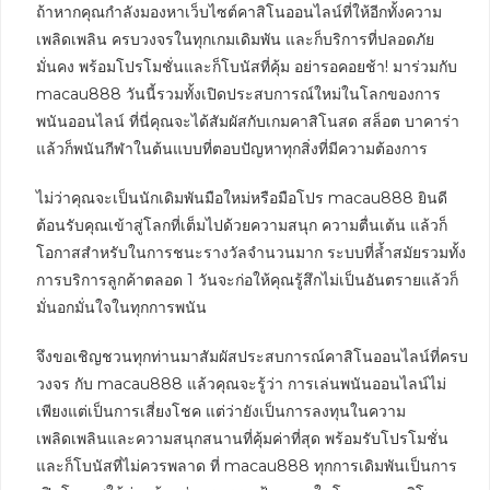
ถ้าหากคุณกำลังมองหาเว็บไซต์คาสิโนออนไลน์ที่ให้อีกทั้งความ
เพลิดเพลิน ครบวงจรในทุกเกมเดิมพัน และก็บริการที่ปลอดภัย
มั่นคง พร้อมโปรโมชั่นและก็โบนัสที่คุ้ม อย่ารอคอยช้า! มาร่วมกับ
macau888 วันนี้รวมทั้งเปิดประสบการณ์ใหม่ในโลกของการ
พนันออนไลน์ ที่นี่คุณจะได้สัมผัสกับเกมคาสิโนสด สล็อต บาคาร่า
แล้วก็พนันกีฬาในต้นแบบที่ตอบปัญหาทุกสิ่งที่มีความต้องการ
ไม่ว่าคุณจะเป็นนักเดิมพันมือใหม่หรือมือโปร macau888 ยินดี
ต้อนรับคุณเข้าสู่โลกที่เต็มไปด้วยความสนุก ความตื่นเต้น แล้วก็
โอกาสสำหรับในการชนะรางวัลจำนวนมาก ระบบที่ล้ำสมัยรวมทั้ง
การบริการลูกค้าตลอด 1 วันจะก่อให้คุณรู้สึกไม่เป็นอันตรายแล้วก็
มั่นอกมั่นใจในทุกการพนัน
จึงขอเชิญชวนทุกท่านมาสัมผัสประสบการณ์คาสิโนออนไลน์ที่ครบ
วงจร กับ macau888 แล้วคุณจะรู้ว่า การเล่นพนันออนไลน์ไม่
เพียงแต่เป็นการเสี่ยงโชค แต่ว่ายังเป็นการลงทุนในความ
เพลิดเพลินและความสนุกสนานที่คุ้มค่าที่สุด พร้อมรับโปรโมชั่น
และก็โบนัสที่ไม่ควรพลาด ที่ macau888 ทุกการเดิมพันเป็นการ