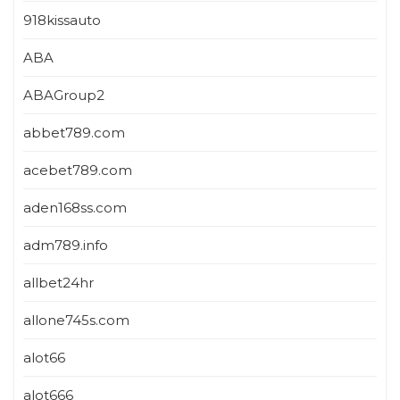
918kissauto
ABA
ABAGroup2
abbet789.com
acebet789.com
aden168ss.com
adm789.info
allbet24hr
allone745s.com
alot66
alot666