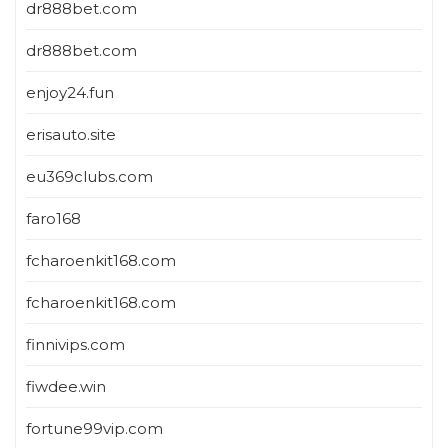
dr888bet.com
dr888bet.com
enjoy24.fun
erisauto.site
eu369clubs.com
faro168
fcharoenkit168.com
fcharoenkit168.com
finnivips.com
fiwdee.win
fortune99vip.com