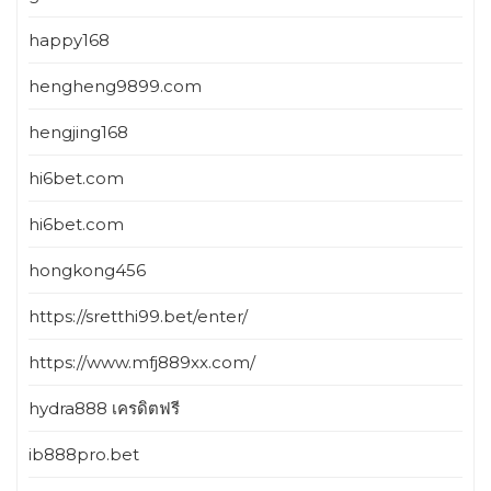
happy168
hengheng9899.com
hengjing168
hi6bet.com
hi6bet.com
hongkong456
https://sretthi99.bet/enter/
https://www.mfj889xx.com/
hydra888 เครดิตฟรี
ib888pro.bet