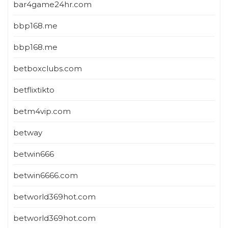
bar4game24hr.com
bbp168.me
bbp168.me
betboxclubs.com
betflixtikto
betm4vip.com
betway
betwin666
betwin6666.com
betworld369hot.com
betworld369hot.com