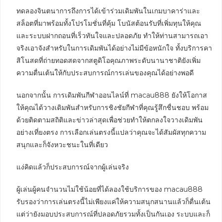
ทดลองจินตนาการถึงการได้เข้าร่วมเดิมพันในเกมบาคาร่าและ
สล็อตที่มาพร้อมทั้งโปรโมชั่นที่คุ้ม โบนัสต้อนรับที่เพิ่มทุนให้คุณ
และระบบฝากถอนที่เร็วทันใจและปลอดภัย ทำให้ท่านสามารถเอา
จริงเอาจังสำหรับในการเดิมพันได้อย่างไม่มีข้อหนักใจ ทั้งบริการคา
สิโนสดที่ถ่ายทอดสดจากสตูดิโอคุณภาพระดับนานาชาติยังเพิ่ม
ความตื่นเต้นให้กับประสบการณ์การเล่นของคุณได้อย่างพอดี
นอกจากนั้น การเดิมพันกีฬาออนไลน์ที่ macau888 ยังให้โอกาส
ให้คุณได้วางเดิมพันสำหรับการชิงชัยกีฬาที่คุณรู้สึกชื่นชอบ พร้อม
ด้วยติดตามสถิติและข่าวล่าสุดเพื่อช่วยทำให้ตกลงใจวางเดิมพัน
อย่างเที่ยงตรง การเลือกเล่นตรงนี้แปลว่าคุณจะได้สัมผัสทุกความ
สนุกและก็จังหวะชนะในที่เดียว
แง่คิดแล้วก็ประสบการณ์จากผู้เล่นจริง
ผู้เล่นผู้คนจำนวนไม่ใช้น้อยที่ได้ลองใช้บริการของ macau888
รับรองว่าการเล่นตรงนี้ไม่เพียงแค่ให้ความสนุกสนานแล้วก็ตื่นเต้น
แต่ว่ายังมอบประสบการณ์ที่ปลอดภัยรวมทั้งเป็นกันเอง ระบบและก็