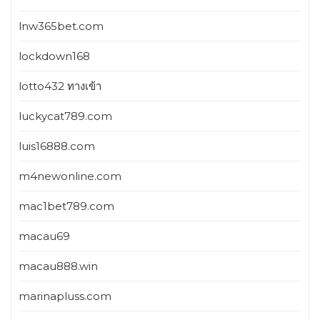
lnw365bet.com
lockdown168
lotto432 ทางเข้า
luckycat789.com
luis16888.com
m4newonline.com
mac1bet789.com
macau69
macau888.win
marinapluss.com