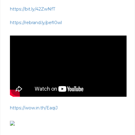
https://bit.ly/42ZwNfT
https://rebrand.ly/pefl0wl
https://wow.in.th/EaqiJ