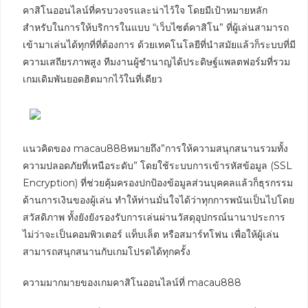
คาสิโนออนไลน์ที่ครบวงจรและน่าไว้ใจ โดยมีเป้าหมายหลัก
สำหรับในการให้บริการในแบบ “เว็บไซต์คาสิโน” ที่ผู้เล่นสามารถ
เข้ามาเล่นได้ทุกที่ที่ต้องการ ด้วยเทคโนโลยีที่นำสมัยแล้วก็ระบบที่มี
ความเสถียรภาพสูง ทีมงานผู้ชำนาญได้ประดิษฐ์แพลตฟอร์มที่รวม
เกมเดิมพันยอดฮิตมากไว้ในที่เดียว
แนวคิดของ macau888หมายถึง”การให้ความสนุกสนานรวมทั้ง
ความปลอดภัยที่เหนือระดับ” โดยใช้ระบบการเข้ารหัสข้อมูล (SSL
Encryption) ที่ช่วยคุ้มครองปกป้องข้อมูลส่วนบุคคลแล้วก็ธุรกรรม
ด้านการเงินของผู้เล่น ทำให้ท่านมั่นใจได้ว่าทุกการพนันเป็นไปโดย
สวัสดิภาพ ทั้งยังยังรองรับการเล่นผ่านวัสดุอุปกรณ์นานาประการ
ไม่ว่าจะเป็นคอมพิวเตอร์ แท็บเล็ต หรือสมาร์ทโฟน เพื่อให้ผู้เล่น
สามารถสนุกสนานกับเกมโปรดได้ทุกครั้ง
ความมากมายของเกมคาสิโนออนไลน์ที่ macau888