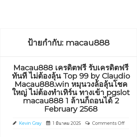
ป้ายกำกับ:
macau888
Macau888 เครดิตฟรี รับเครดิตฟรี
ทันที ไม่ต้องลุ้น Top 99 by Claudio
Macau888.win หมุนวงล้อลุ้นโชค
ใหญ่ ไม่ต้องทำเทิร์น ทางเข้า pgslot
macau888 1 ล้านก็ถอนได้ 2
February 2568
Kevin Gray
1 มีนาคม 2025
Comments Off