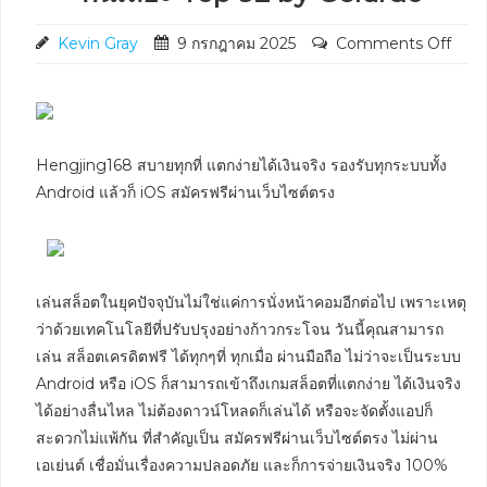
Kevin Gray
9 กรกฎาคม 2025
Comments Off
Hengjing168 สบายทุกที่ แตกง่ายได้เงินจริง รองรับทุกระบบทั้ง
Android แล้วก็ iOS สมัครฟรีผ่านเว็บไซต์ตรง
เล่นสล็อตในยุคปัจจุบันไม่ใช่แค่การนั่งหน้าคอมอีกต่อไป เพราะเหตุ
ว่าด้วยเทคโนโลยีที่ปรับปรุงอย่างก้าวกระโจน วันนี้คุณสามารถ
เล่น สล็อตเครดิตฟรี ได้ทุกๆที่ ทุกเมื่อ ผ่านมือถือ ไม่ว่าจะเป็นระบบ
Android หรือ iOS ก็สามารถเข้าถึงเกมสล็อตที่แตกง่าย ได้เงินจริง
ได้อย่างลื่นไหล ไม่ต้องดาวน์โหลดก็เล่นได้ หรือจะจัดตั้งแอปก็
สะดวกไม่แพ้กัน ที่สำคัญเป็น สมัครฟรีผ่านเว็บไซต์ตรง ไม่ผ่าน
เอเย่นต์ เชื่อมั่นเรื่องความปลอดภัย และก็การจ่ายเงินจริง 100%