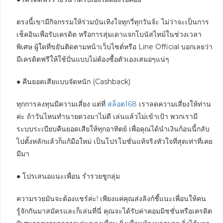
ตรงนี้เขามีกิจกรรมให้ร่วมบันเทิงใจทุกวี่ทุกวันจ้ะ ไม่ว่าจะเป็นการ
เช็คอินเพื่อรับเครดิต หรือการสุ่มเดาแจกโบนัสไทม์ในช่วงเวลา
พิเศษ ผู้ใดที่ขยันติดตามหน้าเว็บไซต์หรือ Line Official บอกเลยว่า
มีเครดิตฟรีให้ใช้ปั่นแบบไม่ต้องซื้อตัวเองเสมอๆแน่ๆ
● คืนยอดเสียแบบจัดหนัก (Cashback)
ทุกการลงทุนมีความเสี่ยง แต่ที่
สล็อต168
เราลดความเสี่ยงให้ท่าน
ค่ะ ถ้าวันไหนทำนายดวงมาไม่ดี เล่นแล้วไม่เข้าเป้า พวกเรามี
ระบบระเบียบคืนยอดเสียให้ทุกอาทิตย์ เพื่อคุณได้นำเงินก้อนนี้กลับ
ไปตั้งหลักแล้วก็แก้มือใหม่ เป็นโปรโมชั่นแท้จริงหัวใจที่สุดเท่าที่เคย
มีมา
● โปรเสนอแนะเพื่อน ร่ำรวยชูกลุ่ม
ความรวยมันจะต้องแชร์ค่ะ! เพียงแค่คุณส่งลิงก์ชี้แนะเพื่อนให้คน
รู้จักกันมาสมัครและก็เล่นที่นี่ คุณจะได้รับค่าคอมมิชชั่นหรือเครดิต