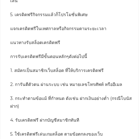
เล่น
5. เครดิตฟรีกิจกรรมแล้วก็โปรโมชั่นพิเศษ
แจกเครดิตฟรีในเทศกาลหรือกิจกรรมตามระยะเวลา
แนวทางรับสล็อตเครดิตฟรี
การรับเครดิตฟรีมีขั้นตอนหลักๆดังต่อไปนี้
1. สมัครเป็นสมาชิกเว็บสล็อต ที่ให้บริการเครดิตฟรี
2. การันตีตัวตน ผ่านระบบ เช่น หมายเลขโทรศัพท์ หรืออีเมล
3. กระทำตามข้อแม้ ที่กำหนด ดังเช่น ฝากเงินอย่างต่ำ (กรณีโบนัส
ฝาก)
4. รับเครดิตฟรี ฝากบัญชีสมาชิกทันที
5. ใช้เครดิตฟรีเล่นเกมสล็อต ตามข้อตกลงของเว็บ