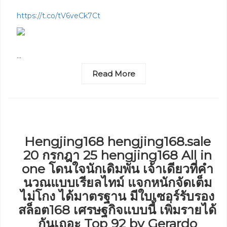
https://t.co/tV6veCk7Ct
…
Read More
Hengjing168 hengjing168.sale
20 กรกฎา 25 hengjing168 All in
one โดนใจนักเดิมพัน เจ้าเดียวที่คำ
นวณแบบเรียลไทม์ แจกหนักจัดเต็ม
ไม่โกง ได้มาตรฐาน มีใบเซอร์รับรอง
สล็อต168 เศรษฐกิจแบบนี้ เพิ่มรายได้
กันเถอะ Top 92 by Gerardo