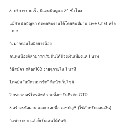
3. บริการรวดเร็ว มีแอดมินดูแล 24 ชั่วโมง
แม้กำเนิดปัญหา ติดต่อทีมงานได้โดยทันทีผ่าน Live Chat หรือ
Line
4. ฝากถอนไม่มีอย่างน้อย
คนทุนน้อยก็สามารถเริ่มต้นได้ด้วยเงินเพียงแค่ 1 บาท
วิธีสมัคร สล็อต168 ง่ายๆภายใน 1 นาที
1.กดปุ่ม “สมัครสมาชิก” ที่หน้าเว็บไซต์
2.กรอกเบอร์โทรศัพท์ รวมทั้งการันตีรหัส OTP
3.สร้างรหัสผ่าน และกรอกชื่อ-เลขบัญชี (ใช้สำหรับถอนเงิน)
4.เข้าระบบ แล้วก็เริ่มเล่นได้ทันที!