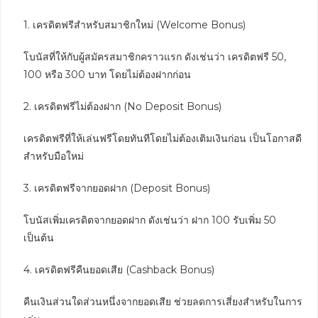
1. เครดิตฟรีสำหรับสมาชิกใหม่ (Welcome Bonus)
โบนัสที่ให้กับผู้สมัครสมาชิกคราวแรก ดังเช่นว่า เครดิตฟรี 50,
100 หรือ 300 บาท โดยไม่ต้องฝากก่อน
2. เครดิตฟรีไม่ต้องฝาก (No Deposit Bonus)
เครดิตฟรีที่ให้เล่นฟรีโดยทันทีโดยไม่ต้องเติมเงินก่อน เป็นโอกาสดี
สำหรับมือใหม่
3. เครดิตฟรีจากยอดฝาก (Deposit Bonus)
โบนัสเพิ่มเครดิตจากยอดฝาก ดังเช่นว่า ฝาก 100 รับเพิ่ม 50
เป็นต้น
4. เครดิตฟรีคืนยอดเสีย (Cashback Bonus)
คืนเงินส่วนใดส่วนหนึ่งจากยอดเสีย ช่วยลดการเสี่ยงสำหรับในการ