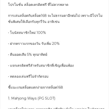
โปรโมชั่น สล็อตเครดิตฟรี ที่ไม่ควรพลาด
การเล่นสล็อตกับสล็อต168 จะไม่ธรรมดาอีกต่อไป เพราะมีโปรโม
ชั่นพิเศษให้เลือกรับทุกวี่วัน อาทิเช่น
• โบนัสสมาชิกใหม่ 100%
• ฝากคราวแรกของวัน รับเพิ่ม 20%
• คืนยอดเสีย 5% ทุกอาทิตย์
• แจกเครดิตฟรีสำหรับสมาชิกที่เชิญเพื่อนพ้อง
• ทดลองเล่นฟรีไม่จำกัดรอบ
ชี้แนะเกมสล็อตแตกง่ายจากสล็อต168
1. Mahjong Ways (PG SLOT)