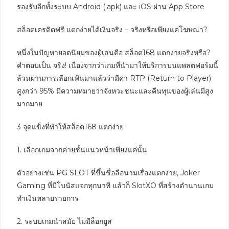
รองรับอีกทั้งระบบ Android (.apk) และ iOS ผ่าน App Store
สล็อตเครดิตฟรี แตกง่ายได้เงินจริง – จริงหรือเพียงแค่โฆษณา?
หนึ่งในปัญหายอดนิยมของผู้เล่นคือ สล็อต168 แตกง่ายจริงหรือ?
คำตอบเป็น จริง! เนื่องจากว่าเกมที่นำมาให้บริการบนแพลตฟอร์มนี้
ล้วนผ่านการเลือกเฟ้นมาแล้วว่ามีค่า RTP (Return to Player)
สูงกว่า 95% มีความหมายว่าจังหวะชนะและคืนทุนของผู้เล่นมีสูง
มากมาย
3 จุดแข็งที่ทำให้สล็อต168 แตกง่าย
1. เลือกเกมจากค่ายชั้นแนวหน้าเพียงแค่นั้น
ตัวอย่างเช่น PG SLOT ที่ขึ้นชื่อลือนามเรื่องแตกง่าย, Joker
Gaming ที่มีโบนัสแจกทุกนาที แล้วก็ SlotXO ที่สร้างตำนานเกม
ทำเงินหลายรายการ
2. ระบบเกมนำสมัย ไม่มีล็อกยูส