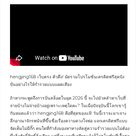
hengjing168 เว็บตรง ตัวตึง! มัดรวมโปรโมชั่นเครดิตฟรีสุดปัง
ปั่นอย่างไรให้ร่ำรวยแบบแผดเสียง
ถ้าหากจะพูดถึงการปั่นสล็อตในยุค 2026 นี้ จะไปมัวคลำหาเว็บที่
จ่ายบ้างไม่จ่ายบ้างอยู่เพราะเหตุใดคะ? ในเมื่อปัจจุบันนี้โลกเขารู้
กันหมดแล้วว่า hengjing168 คือที่สุดของแจ้! วันนี้เราจะมาเจาะ
ลึกอาณาจักรพนันที่ขึ้นชื่อเรื่องความดวงใจพ่อ แจกเครดิตฟรีแบบ
จัดเต็มไม่มีกั๊ก คนใดที่กำลังมองหาทางลัดสู่ความร่ำรวยแบบไม่ต้อง