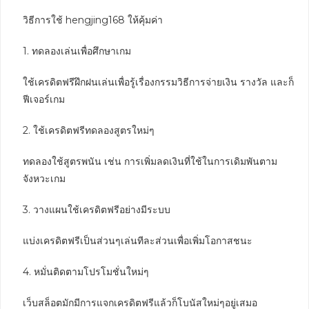
วิธีการใช้ hengjing168 ให้คุ้มค่า
1. ทดลองเล่นเพื่อศึกษาเกม
ใช้เครดิตฟรีฝึกฝนเล่นเพื่อรู้เรื่องกรรมวิธีการจ่ายเงิน รางวัล และก็
ฟีเจอร์เกม
2. ใช้เครดิตฟรีทดลองสูตรใหม่ๆ
ทดลองใช้สูตรพนัน เช่น การเพิ่มลดเงินที่ใช้ในการเดิมพันตาม
จังหวะเกม
3. วางแผนใช้เครดิตฟรีอย่างมีระบบ
แบ่งเครดิตฟรีเป็นส่วนๆเล่นทีละส่วนเพื่อเพิ่มโอกาสชนะ
4. หมั่นติดตามโปรโมชั่นใหม่ๆ
เว็บสล็อตมักมีการแจกเครดิตฟรีแล้วก็โบนัสใหม่ๆอยู่เสมอ