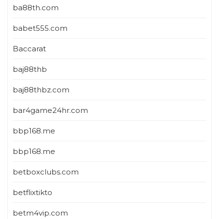
ba88th.com
babet555.com
Baccarat
baj88thb
baj88thbz.com
bar4game24hr.com
bbp168.me
bbp168.me
betboxclubs.com
betflixtikto
betm4vip.com