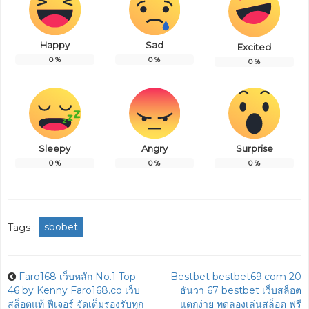
Happy
Sad
Excited
0
%
0
%
0
%
Sleepy
Angry
Surprise
0
%
0
%
0
%
sbobet
Tags :
Faro168 เว็บหลัก No.1 Top
Bestbet bestbet69.com 20
46 by Kenny Faro168.co เว็บ
ธันวา 67 bestbet เว็บสล็อต
สล็อตแท้ ฟีเจอร์ จัดเต็มรองรับทุก
แตกง่าย ทดลองเล่นสล็อต ฟรี