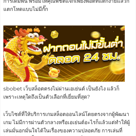
การเดิมพัน พร้อมให้คุณพิชิตแจ็กเพียงพอตที่แตกง่ายแล้วก็
แตกโหดแบบไม่มีกั๊ก
sbobet เว็บสล็อตตรงไม่ผ่านเอเย่นต์ เป็นยังไง แล้วก็
เพราะเหตุใดถึงเป็นตัวเลือกที่เยี่ยมที่สุด?
เว็บไซต์ที่ให้บริการเกมสล็อตออนไลน์โดยตรงจากผู้พัฒนา
เกม ไม่มีการผ่านตัวกลางหรือเอเย่นต์อะไรก็แล้วแต่ทำให้ผู้
เล่นมั่นอกมั่นใจได้ในเรื่องของความปลอดภัย การเล่นที่