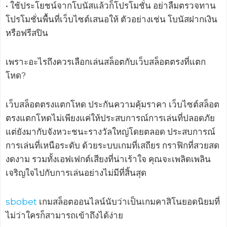
• ใช้ประโยชน์จากโบนัสแล้วก็โปรโมชั่น อย่าลืมตรวจทาน
โปรโมชั่นพื้นที่เว็บไซต์เสนอให้ ตัวอย่างเช่น โบนัสฝากเงิน
หรือฟรีสปิน
เพราะอะไรถึงควรเลือกเล่นสล็อตกับเว็บสล็อตตรงที่แตก
โหด?
เว็บสล็อตตรงแตกโหด ประกันความคุ้มราคา เว็บไซต์สล็อต
ตรงแตกโหดไม่เพียงแค่ให้ประสบการณ์การเล่นที่ปลอดภัย
แต่ยังมากับจังหวะชนะรางวัลใหญ่โดยตลอด ประสบการณ์
การเล่นที่เหนือระดับ ด้วยระบบเกมที่เสถียร กราฟิกที่สวยสด
งดงาม รวมทั้งเอฟเฟกต์เสียงที่น่าเร้าใจ คุณจะเพลิดเพลิน
เจริญใจไปกับการเล่นอย่างไม่มีที่สิ้นสุด
sbobet
เกมสล็อตออนไลน์นับว่าเป็นเกมคาสิโนยอดนิยมที่
ไม่ว่าใครก็สามารถเข้าถึงได้ง่าย