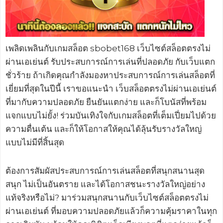
เพลิดเพลินกับเกมสล็อต sbobet168 เว็บไซต์สล็อตตรงไม่
ผ่านเอเย่นต์ รับประสบการณ์การเล่นที่ปลอดภัย กับเว็บแตก
ชั่วร้าย ถ้าเกิดคุณกำลังมองหาประสบการณ์การเล่นสล็อตที่
เยี่ยมที่สุดในปีนี้ เราขอแนะนำ เว็บสล็อตตรงไม่ผ่านเอเย่นต์
ที่มากับความปลอดภัย ยืนยันแตกง่าย และก็โบนัสที่พร้อม
แจกแบบไม่ยั้ง! ร่วมบันเทิงใจกับเกมสล็อตที่เต็มเปี่ยมไปด้วย
ความตื่นเต้น และก็ให้โอกาสให้คุณได้ลุ้นรับรางวัลใหญ่
แบบไม่มีที่สิ้นสุด
ต้องการสัมผัสประสบการณ์การเล่นสล็อตที่สนุกสนานสุด
สนุก ไม่เป็นอันตราย และได้โอกาสชนะรางวัลใหญ่อย่าง
แท้จริงหรือไม่? มาร่วมสนุกสนานกับเว็บไซต์สล็อตตรงไม่
ผ่านเอเย่นต์ ที่มอบความปลอดภัยแล้วก็ความคุ้มราคาในทุก