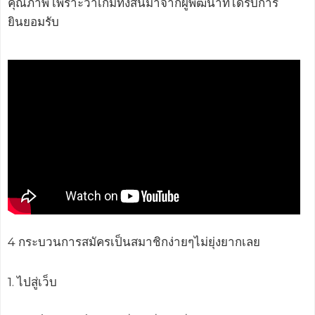
คุณภาพ เพราะว่าเกมทั้งสิ้นมาจากผู้พัฒนาที่ได้รับการ
ยินยอมรับ
4 กระบวนการสมัครเป็นสมาชิกง่ายๆไม่ยุ่งยากเลย
1. ไปสู่เว็บ