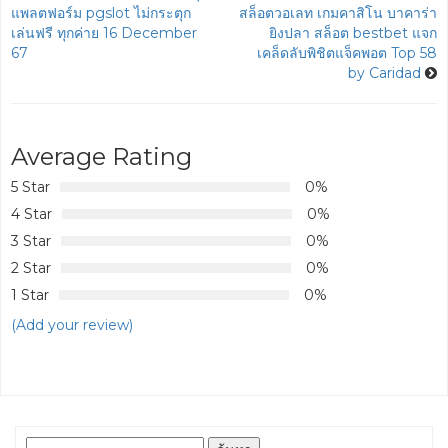
แพลตฟอร์ม pgslot ไม่กระตุก
สล็อตวอเลท เกมคาสิโน บาคาร่า
เล่นฟรี ทุกค่าย 16 December
ยิงปลา สล็อต bestbet แจก
67
เคล็ดลับพิชิตแจ็คพอต Top 58
by Caridad
Average Rating
5 Star
0%
4 Star
0%
3 Star
0%
2 Star
0%
1 Star
0%
(Add your review)
ค้นหา