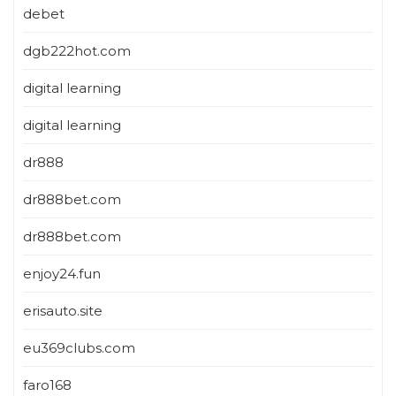
debet
dgb222hot.com
digital learning
digital learning
dr888
dr888bet.com
dr888bet.com
enjoy24.fun
erisauto.site
eu369clubs.com
faro168