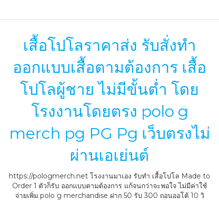
เสื้อโปโลราคาส่ง รับสั่งทำ
ออกแบบเสื้อตามต้องการ เสื้อ
โปโลผู้ชาย ไม่มีขั้นต่ำ โดย
โรงงานโดยตรง polo g
merch pg PG Pg เว็บตรงไม่
ผ่านเอเย่นต์
https://pologmerch.net โรงงานมาเอง รับทำ เสื้อโปโล Made to
Order 1 ตัวก็รับ ออกแบบตามต้องการ แก้จนกว่าจะพอใจ ไม่มีค่าใช้
จ่ายเพิ่ม polo g merchandise ฝาก 50 รับ 300 ถอนออโต้ 10 วิ