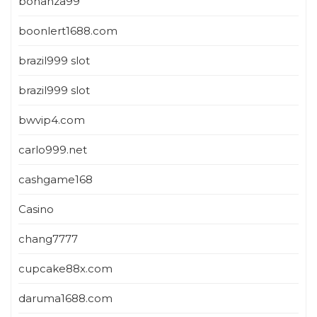
bonanza99
boonlert1688.com
brazil999 slot
brazil999 slot
bwvip4.com
carlo999.net
cashgame168
Casino
chang7777
cupcake88x.com
daruma1688.com