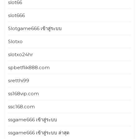
slot66
slot666
Slotgame666 เข้าสู่ระบบ
Slotxo
slotxo24hr
spbetflik888.com
sretthi99
ss168vip.com
ssc168.com
ssgame666 เข้าสู่ระบบ
ssgame666 เข้าสู่ระบบ ล่าสุด