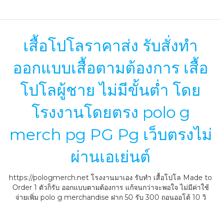
เสื้อโปโลราคาส่ง รับสั่งทำ
ออกแบบเสื้อตามต้องการ เสื้อ
โปโลผู้ชาย ไม่มีขั้นต่ำ โดย
โรงงานโดยตรง polo g
merch pg PG Pg เว็บตรงไม่
ผ่านเอเย่นต์
https://pologmerch.net โรงงานมาเอง รับทำ เสื้อโปโล Made to
Order 1 ตัวก็รับ ออกแบบตามต้องการ แก้จนกว่าจะพอใจ ไม่มีค่าใช้
จ่ายเพิ่ม polo g merchandise ฝาก 50 รับ 300 ถอนออโต้ 10 วิ