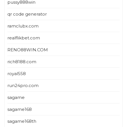
pussy888win
qr code generator
ramclubx.com
realflikbet.com
RENO88WIN.COM
rich8188.com
royal558
run24pro.com
sagame
sagame168
sagame168th