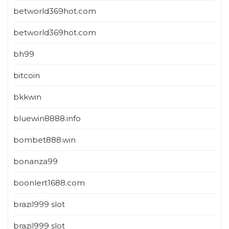
betworld369hot.com
betworld369hot.com
bh99
bitcoin
bkkwin
bluewin8888.info
bombet888.win
bonanza99
boonlert1688.com
brazil999 slot
brazil999 slot