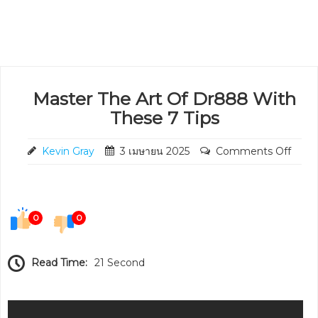
Master The Art Of Dr888 With
These 7 Tips
Kevin Gray
3 เมษายน 2025
Comments Off
0
0
Read Time:
21 Second