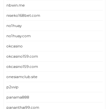
nbwin.me
niseko168bet.com
no1huay
no1huay.com
okcasino
okcasino159.com
okcasino159.com
onesiamclub.site
p2vvip
panama888
pananthai99.com