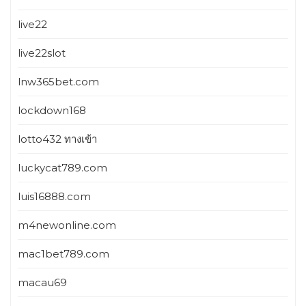
live22
live22slot
lnw365bet.com
lockdown168
lotto432 ทางเข้า
luckycat789.com
luis16888.com
m4newonline.com
mac1bet789.com
macau69