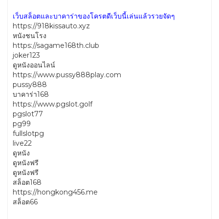
เว็บสล็อตและบาคาร่าของโครตดีเว็บนี้เล่นแล้วรวยจัดๆ
https://918kissauto.xyz
หนังชนโรง
https://sagame168th.club
joker123
ดูหนังออนไลน์
https://www.pussy888play.com
pussy888
บาคาร่า168
https://www.pgslot.golf
pgslot77
pg99
fullslotpg
live22
ดูหนัง
ดูหนังฟรี
ดูหนังฟรี
สล็อต168
https://hongkong456.me
สล็อต66