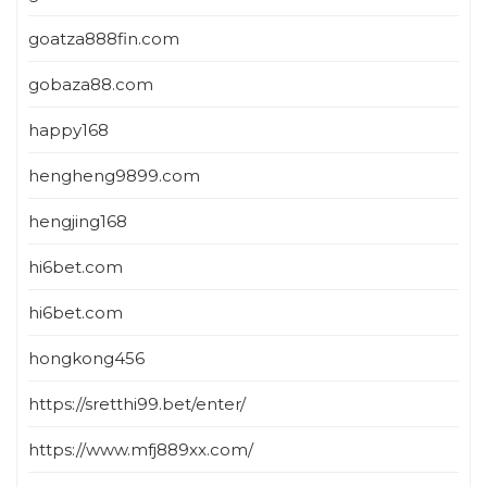
goatza888fin.com
gobaza88.com
happy168
hengheng9899.com
hengjing168
hi6bet.com
hi6bet.com
hongkong456
https://sretthi99.bet/enter/
https://www.mfj889xx.com/