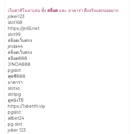
เว็บคาสิโนน่าเล่น ทั้ง
สล็อต
และ
บาคาร่า
ตึงจริงแตกบ่อยมาก
joker123
slot168
https://jin55.net
slot99
สล็อตเว็บตรง
jinda44
สล็อตเว็บตรง
สล็อต888
JINDA888
pgslot
พุซซี่888
บาคาร่า
slotxo
slotpg
ดูหนังโป๊
https://1xbetth.vip
pgslot
allbet24
pg slot
joker 123