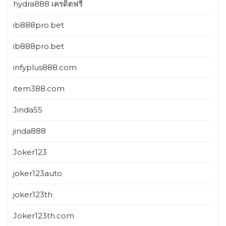
hydra888 เครดิตฟรี
ib888pro.bet
ib888pro.bet
infyplus888.com
item388.com
Jinda55
jinda888
Joker123
joker123auto
joker123th
Joker123th.com