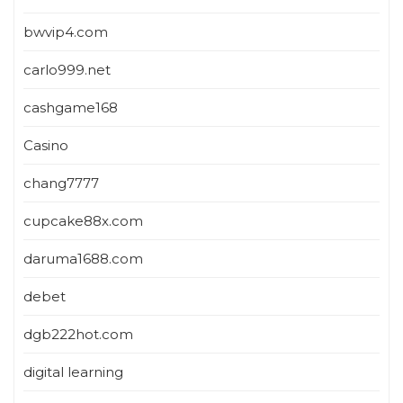
bwvip4.com
carlo999.net
cashgame168
Casino
chang7777
cupcake88x.com
daruma1688.com
debet
dgb222hot.com
digital learning