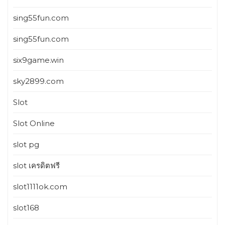
sing55fun.com
sing55fun.com
six9game.win
sky2899.com
Slot
Slot Online
slot pg
slot เครดิตฟรี
slot1111ok.com
slot168