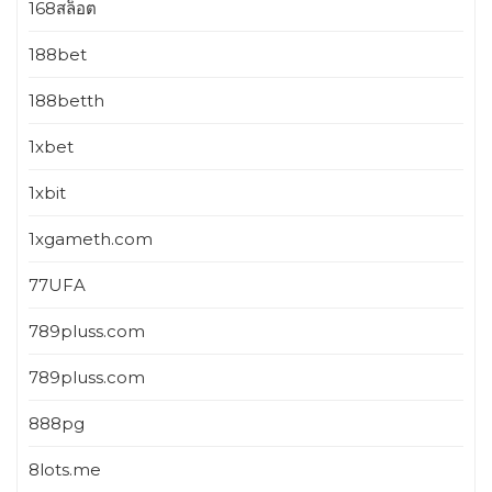
168สล็อต
188bet
188betth
1xbet
1xbit
1xgameth.com
77UFA
789pluss.com
789pluss.com
888pg
8lots.me