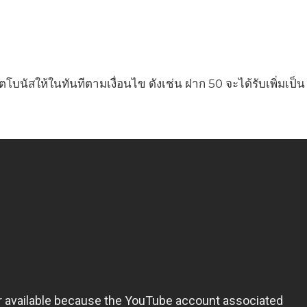
บนัสให้ในทันทีตามเงื่อนไข ดังเช่น ฝาก 50 จะได้รับเพิ่มเป็น