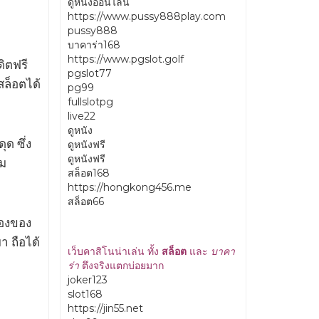
ดูหนังออนไลน์
https://www.pussy888play.com
pussy888
บาคาร่า168
https://www.pgslot.golf
ิตฟรี
pgslot77
สล็อตได้
pg99
fullslotpg
live22
ดูหนัง
ด ซึ่ง
ดูหนังฟรี
ดูหนังฟรี
ผม
สล็อต168
https://hongkong456.me
สล็อต66
ื่องของ
า ถือได้
เว็บคาสิโนน่าเล่น ทั้ง
สล็อต
และ
บาคา
ร่า
ตึงจริงแตกบ่อยมาก
joker123
slot168
https://jin55.net