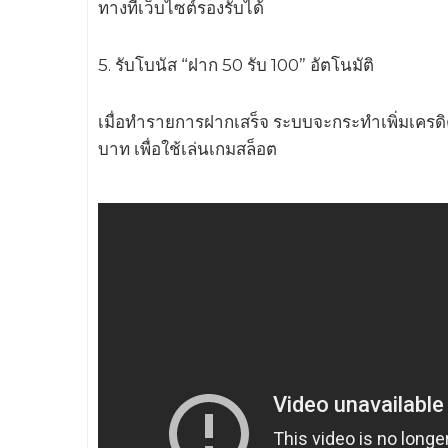
ทางที่เว็บไซต์รองรับได้
5. รับโบนัส “ฝาก 50 รับ 100” อัตโนมัติ
เมื่อทำรายการฝากเสร็จ ระบบจะกระทำเพิ่มเครดิตโ
บาท เพื่อใช้เล่นเกมสล็อต