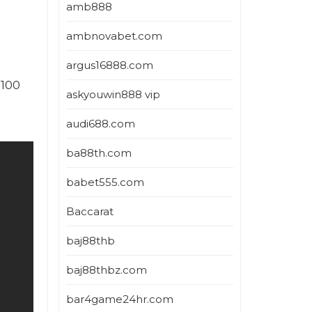
amb888
ambnovabet.com
argus16888.com
 100
askyouwin888 vip
audi688.com
ba88th.com
babet555.com
Baccarat
baj88thb
baj88thbz.com
bar4game24hr.com