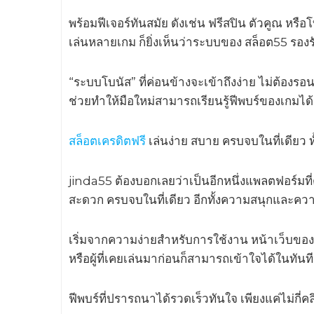
พร้อมฟีเจอร์ทันสมัย ดังเช่น ฟรีสปิน ตัวคูณ หรื
เล่นหลายเกม ก็ยิ่งเห็นว่าระบบของ สล็อต55 รอง
“ระบบโบนัส” ที่ค่อนข้างจะเข้าถึงง่าย ไม่ต้องรอน
ช่วยทำให้มือใหม่สามารถเรียนรู้ฟีพบร์ของเกมได้เ
สล็อตเครดิตฟรี
เล่นง่าย สบาย ครบจบในที่เดียว 
jinda55 ต้องบอกเลยว่าเป็นอีกหนึ่งแพลตฟอร์มท
สะดวก ครบจบในที่เดียว อีกทั้งความสนุกและความ
เริ่มจากความง่ายสำหรับการใช้งาน หน้าเว็บของ 
หรือผู้ที่เคยเล่นมาก่อนก็สามารถเข้าใจได้ในทันท
ฟีพบร์ที่ปรารถนาได้รวดเร็วทันใจ เพียงแค่ไม่กี่ค