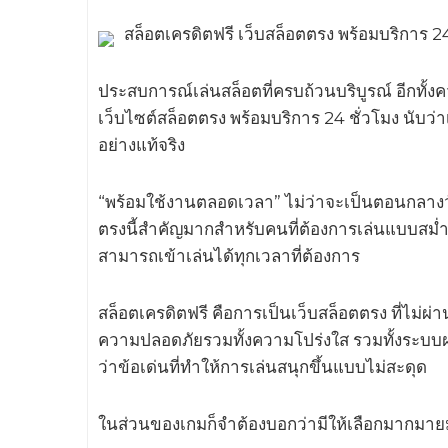
สล็อตเครดิตฟรี เว็บสล็อตตรง พร้อมบริการ 24
ประสบการณ์เล่นสล็อตที่ครบถ้วนบริบูรณ์ อีกทั้
เว็บไซต์สล็อตตรง พร้อมบริการ 24 ชั่วโมง นับว่
อย่างแท้จริง
“พร้อมใช้งานตลอดเวลา” ไม่ว่าจะเป็นตอนกลางวันห
ตรงนี้สำคัญมากสำหรับคนที่ต้องการเล่นแบบสม่ำ
สามารถเข้าเล่นได้ทุกเวลาที่ต้องการ
สล็อตเครดิตฟรี คือการเป็นเว็บสล็อตตรง ที่ไม่ผ่าน
ความปลอดภัยรวมทั้งความโปร่งใส รวมทั้งระบบฝา
ว่าข้อเด่นที่ทำให้การเล่นสนุกขึ้นแบบไม่สะดุด
ในส่วนของเกมก็จำต้องบอกว่ามีให้เลือกมากมายม