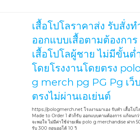
เสื้อโปโลราคาส่ง รับสั่งท
ออกแบบเสื้อตามต้องการ
เสื้อโปโลผู้ชาย ไม่มีขั้นต่
โดยโรงงานโดยตรง pol
g merch pg PG Pg เว็
ตรงไม่ผ่านเอเย่นต์
https://pologmerch.net โรงงานมาเอง รับทำ เสื้อโปโ
Made to Order 1 ตัวก็รับ ออกแบบตามต้องการ แก้จนกว่
จะพอใจ ไม่มีค่าใช้จ่ายเพิ่ม polo g merchandise ฝาก 5
รับ 300 ถอนออโต้ 10 วิ