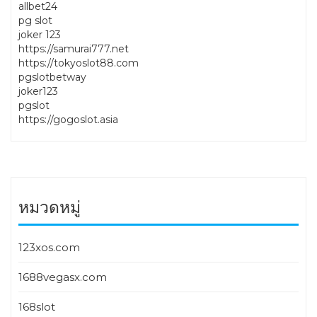
allbet24
pg slot
joker 123
https://samurai777.net
https://tokyoslot88.com
pgslotbetway
joker123
pgslot
https://gogoslot.asia
หมวดหมู่
123xos.com
1688vegasx.com
168slot