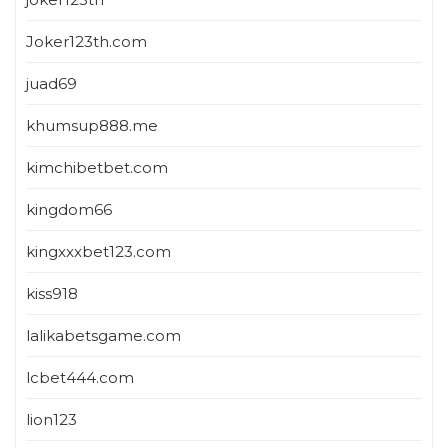
Joker123th.com
juad69
khumsup888.me
kimchibetbet.com
kingdom66
kingxxxbet123.com
kiss918
lalikabetsgame.com
lcbet444.com
lion123