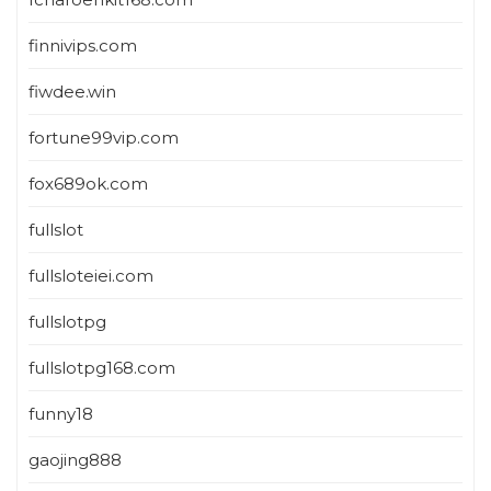
finnivips.com
fiwdee.win
fortune99vip.com
fox689ok.com
fullslot
fullsloteiei.com
fullslotpg
fullslotpg168.com
funny18
gaojing888