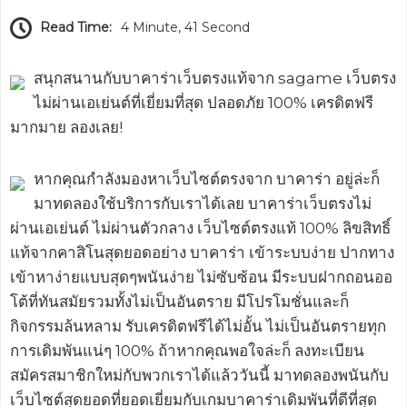
Read Time:
4 Minute, 41 Second
สนุกสนานกับบาคาร่าเว็บตรงแท้จาก sagame เว็บตรง
ไม่ผ่านเอเย่นต์ที่เยี่ยมที่สุด ปลอดภัย 100% เครดิตฟรี
มากมาย ลองเลย!
หากคุณกำลังมองหาเว็บไซต์ตรงจาก บาคาร่า อยู่ล่ะก็
มาทดลองใช้บริการกับเราได้เลย บาคาร่าเว็บตรงไม่
ผ่านเอเย่นต์ ไม่ผ่านตัวกลาง เว็บไซต์ตรงแท้ 100% ลิขสิทธิ์
แท้จากคาสิโนสุดยอดอย่าง บาคาร่า เข้าระบบง่าย ปากทาง
เข้าหาง่ายแบบสุดๆพนันง่าย ไม่ซับซ้อน มีระบบฝากถอนออ
โต้ที่ทันสมัยรวมทั้งไม่เป็นอันตราย มีโปรโมชั่นและก็
กิจกรรมล้นหลาม รับเครดิตฟรีได้ไม่อั้น ไม่เป็นอันตรายทุก
การเดิมพันแน่ๆ 100% ถ้าหากคุณพอใจล่ะก็ ลงทะเบียน
สมัครสมาชิกใหม่กับพวกเราได้แล้ววันนี้ มาทดลองพนันกับ
เว็บไซต์สุดยอดที่ยอดเยี่ยมกับเกมบาคาร่าเดิมพันที่ดีที่สุด