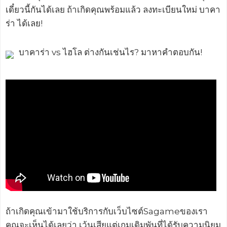
เดี๋ยวนี้กันได้เลย ถ้าเกิดคุณพร้อมแล้ว ลงทะเบียนใหม่ บาคา
ร่า ได้เลย!
บาคาร่า vs ไฮโล ต่างกันเช่นไร? มาหาคำตอบกัน!
ถ้าเกิดคุณเข้ามาใช้บริการกับเว็บไซต์Sagameของเรา
คุณจะเห็นได้เลยว่า เว้นเสียแต่เกมเดิมพันที่ได้รับความนิยม