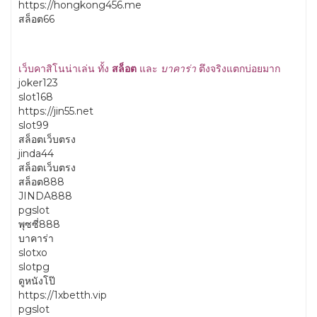
https://hongkong456.me
สล็อต66
เว็บคาสิโนน่าเล่น ทั้ง
สล็อต
และ
บาคาร่า
ตึงจริงแตกบ่อยมาก
joker123
slot168
https://jin55.net
slot99
สล็อตเว็บตรง
jinda44
สล็อตเว็บตรง
สล็อต888
JINDA888
pgslot
พุซซี่888
บาคาร่า
slotxo
slotpg
ดูหนังโป๊
https://1xbetth.vip
pgslot