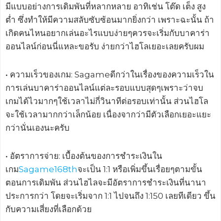
มีแบบอย่างการเดิมพันที่หลากหลาย อาทิเช่น โต๊ด เต็ง สูง
ต่ำ ซึ่งทำให้มีความสลับซับซ้อนมากยิ่งกว่า เพราะฉะนั้น ถ้า
เกิดคนไหนอยากเล่นอะไรแบบง่ายๆควรจะเริ่มกับบาคาร่า
ออนไลน์ก่อนนี่แหละขอรับ ง่ายกว่าไฮโลเยอะเลยครับผม
• ความเร็วของเกม: Sagameดีกว่าในเรื่องของความเร็วใน
การเล่นบาคาร่าออนไลน์แต่ละรอบแบบสุดๆเพราะว่าจบ
เกมได้ไวมากๆใช้เวลาไม่กี่วินาทีต่อรอบเท่านั้น ส่วนไฮโล
จะใช้เวลามากกว่าเล็กน้อย เนื่องจากว่ามีตัวเลือกเยอะแยะ
กว่านั่นเองนะครับ
• อัตราการจ่าย: เบื้องต้นของการชำระเงินใน
เกม
Sagame168th
จะเป็น 1:1 หรือเพิ่มขึ้นเรื่อยๆตามขั้น
ตอนการเดิมพัน ส่วนไฮไลจะมีอัตราการชำระเงินที่นานา
ประการกว่า โดยจะเริ่มจาก 1:1 ไปจนถึง 1:150 เลยทีเดียว ขึ้น
กับความเสี่ยงที่เลือกด้วย