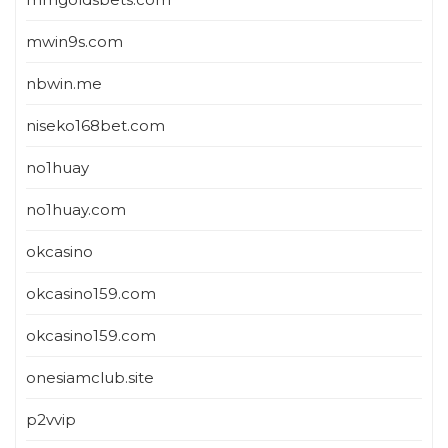
mwin9s.com
nbwin.me
niseko168bet.com
no1huay
no1huay.com
okcasino
okcasino159.com
okcasino159.com
onesiamclub.site
p2vvip