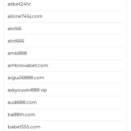
allbet24hr
allone745s.com
alot66
alot666
amb888
ambnovabet.com
argus16888.com
askyouwin888 vip
audi688.com
ba88th.com
babet555.com