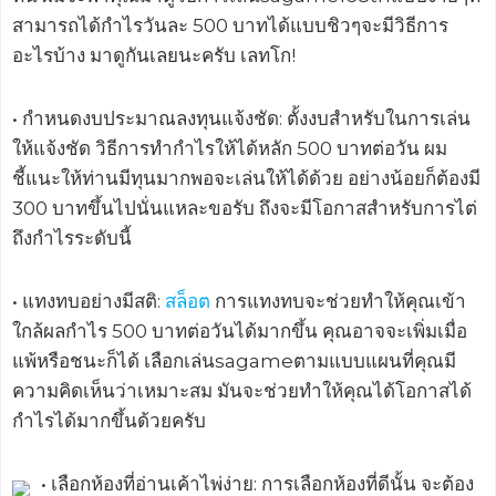
สามารถได้กำไรวันละ 500 บาทได้แบบชิวๆจะมีวิธีการ
อะไรบ้าง มาดูกันเลยนะครับ เลทโก!
• กำหนดงบประมาณลงทุนแจ้งชัด: ตั้งงบสำหรับในการเล่น
ให้แจ้งชัด วิธีการทำกำไรให้ได้หลัก 500 บาทต่อวัน ผม
ชี้แนะให้ท่านมีทุนมากพอจะเล่นให้ได้ด้วย อย่างน้อยก็ต้องมี
300 บาทขึ้นไปนั่นแหละขอรับ ถึงจะมีโอกาสสำหรับการไต่
ถึงกำไรระดับนี้
• แทงทบอย่างมีสติ:
สล็อต
การแทงทบจะช่วยทำให้คุณเข้า
ใกล้ผลกำไร 500 บาทต่อวันได้มากขึ้น คุณอาจจะเพิ่มเมื่อ
แพ้หรือชนะก็ได้ เลือกเล่นsagameตามแบบแผนที่คุณมี
ความคิดเห็นว่าเหมาะสม มันจะช่วยทำให้คุณได้โอกาสได้
กำไรได้มากขึ้นด้วยครับ
• เลือกห้องที่อ่านเค้าไพ่ง่าย: การเลือกห้องที่ดีนั้น จะต้อง