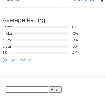
โนออนไลน์
Jacquie 918kissauto.shop
Average Rating
5 Star
0%
4 Star
0%
3 Star
0%
2 Star
0%
1 Star
0%
(Add your review)
ค้นหา
สำหรับ: