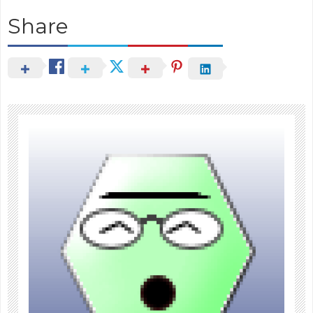
Share