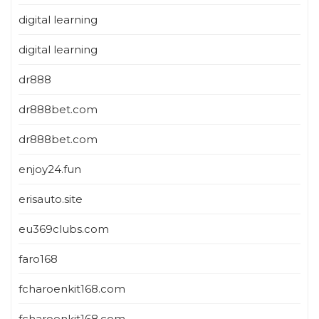
digital learning
digital learning
dr888
dr888bet.com
dr888bet.com
enjoy24.fun
erisauto.site
eu369clubs.com
faro168
fcharoenkit168.com
fcharoenkit168.com