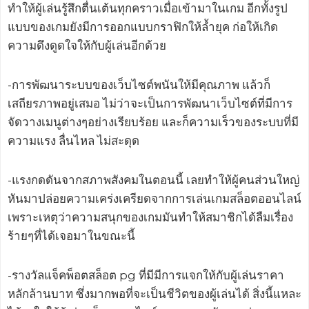
ทำให้ผู้เล่นรู้สึกตื่นเต้นทุกคราวเมื่อเข้ามาในเกม อีกทั้งรูป
แบบของเกมยังมีการออกแบบกราฟิกให้ล้ำยุค ก่อให้เกิด
ความดึงดูดใจให้กับผู้เล่นอีกด้วย
-การพัฒนาระบบของเว็บไซต์พนันให้มีคุณภาพ แล้วก็
เสถียรภาพอยู่เสมอ ไม่ว่าจะเป็นการพัฒนาเว็บไซต์ที่มีการ
จัดวางเมนูต่างๆอย่างเรียบร้อย และก็ความเร็วของระบบที่มี
ความแรง ลื่นไหล ไม่สะดุด
-แรงกดดันจากสภาพสังคมในตอนนี้ เลยทำให้ผู้คนส่วนใหญ่
หันมาปล่อยความเคร่งเครียดจากการเล่นเกมสล็อตออนไลน์
เพราะเหตุว่าความสนุกของเกมมันทำให้สมาชิกได้ลืมเรื่อง
ร้ายๆที่ได้เจอมาในขณะนี้
-รางวัลแจ็คพ็อตสล็อต pg ที่มีมีการแจกให้กับผู้เล่นราคา
หลักล้านบาท ซึ่งมากพอที่จะเป็นชีวิตของผู้เล่นได้ สิ่งนี้แหละ