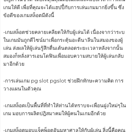
เกมให้ดี เพื่อที่คุณจะได้แฮปปี้กับการเล่นเกมมากยิ่งขึ้น ซึ่ง
ข้อดีของเกมสล็อตมีดังนี้
-เกมสล็อตช่วยคลายเคลียดให้กับผู้เล่นได้ เนื่องจากว่าระบ
ในเกมมันถูกดีไซน์มาเพื่อกระตุ้นอะดีนาลีนในสมองของผู้
เล่น ส่งผลให้ผู้เล่นรู้สึกตื่นเต้นตลอดระยะเวลาหลังจากนั้น
สมองก็หลั่งสารเอนโดฟินเพื่อมอบความสบายให้ผู้เล่นกลับ
มาอีกด้วย
-การเล่นเกม pg slot pgslot ช่วยฝึกทักษะความคิด การ
วางแผนในตัวคุณ
-เกมสล็อตเป็นพื้นที่ที่ทำให้ท่านได้ทราบจะเพื่อนฝูงใหม่ๆใน
เกม มอบการผลิตปฎิสมาคมให้ผู้คนในเกมอีกด้วย
-เกมสล็อตมอบแจ็คพ็อตอันมหาศาลให้กับผู้เล่น สิ่งนี้คือคุณ