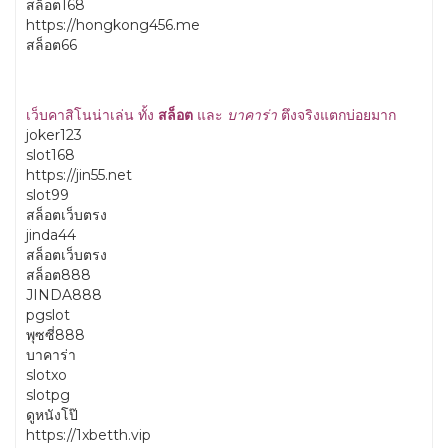
สล็อต168
https://hongkong456.me
สล็อต66
เว็บคาสิโนน่าเล่น ทั้ง
สล็อต
และ
บาคาร่า
ตึงจริงแตกบ่อยมาก
joker123
slot168
https://jin55.net
slot99
สล็อตเว็บตรง
jinda44
สล็อตเว็บตรง
สล็อต888
JINDA888
pgslot
พุซซี่888
บาคาร่า
slotxo
slotpg
ดูหนังโป๊
https://1xbetth.vip