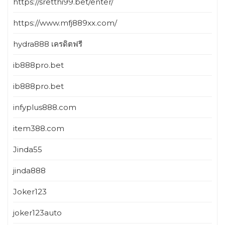
https://sretthi99.bet/enter/
https://www.mfj889xx.com/
hydra888 เครดิตฟรี
ib888pro.bet
ib888pro.bet
infyplus888.com
item388.com
Jinda55
jinda888
Joker123
joker123auto