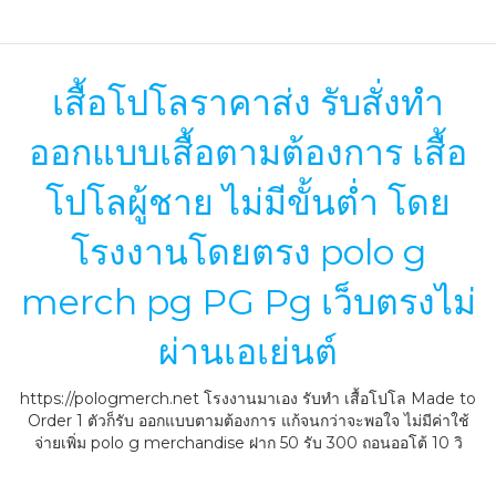
เสื้อโปโลราคาส่ง รับสั่งทำ
ออกแบบเสื้อตามต้องการ เสื้อ
โปโลผู้ชาย ไม่มีขั้นต่ำ โดย
โรงงานโดยตรง polo g
merch pg PG Pg เว็บตรงไม่
ผ่านเอเย่นต์
https://pologmerch.net โรงงานมาเอง รับทำ เสื้อโปโล Made to
Order 1 ตัวก็รับ ออกแบบตามต้องการ แก้จนกว่าจะพอใจ ไม่มีค่าใช้
จ่ายเพิ่ม polo g merchandise ฝาก 50 รับ 300 ถอนออโต้ 10 วิ