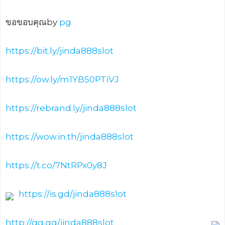
ขอขอบคุณby
pg
https://bit.ly/jinda888slot
https://ow.ly/m1YB50PTiVJ
https://rebrand.ly/jinda888slot
https://wow.in.th/jinda888slot
https://t.co/7NtRPx0y8J
https://is.gd/jinda888slot
http://gg.gg/jinda888slot