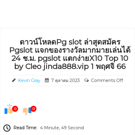
ดาวน์โหลดPg slot ล่าสุดสมัคร
Pgslot แจกของรางวัลมากมายเล่นได้
24 ช.ม. pgslot แตกง่ายX10 Top 10
by Cleo jinda888.vip 1 พฤศจิ 66
Kevin Gray
7 ตุลาคม 2023
Comments Off
0
0
Read Time:
4 Minute, 49 Second