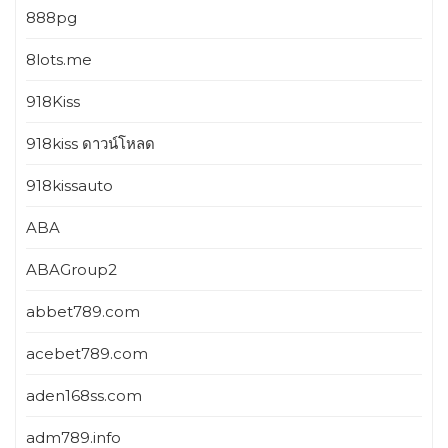
888pg
8lots.me
918Kiss
918kiss ดาวน์โหลด
918kissauto
ABA
ABAGroup2
abbet789.com
acebet789.com
aden168ss.com
adm789.info