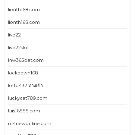
lionth168.com
lionth168.com
live22
live22slot
lnw365bet.com
lockdown168
lotto432 ทางเข้า
luckycat789.com
luis16888.com
m4newonline.com