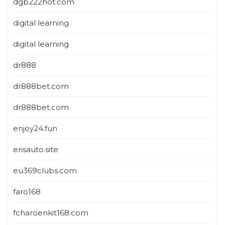
dgb222hot.com
digital learning
digital learning
dr888
dr888bet.com
dr888bet.com
enjoy24.fun
erisauto.site
eu369clubs.com
faro168
fcharoenkit168.com