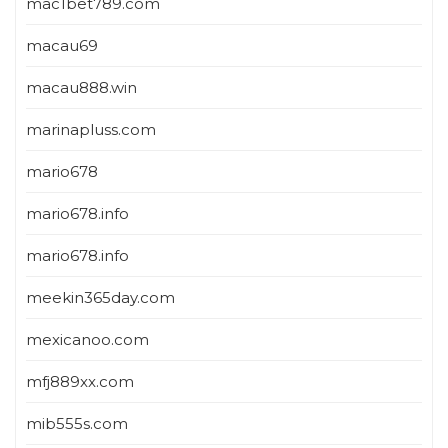
mac1bet789.com
macau69
macau888.win
marinapluss.com
mario678
mario678.info
mario678.info
meekin365day.com
mexicanoo.com
mfj889xx.com
mib555s.com