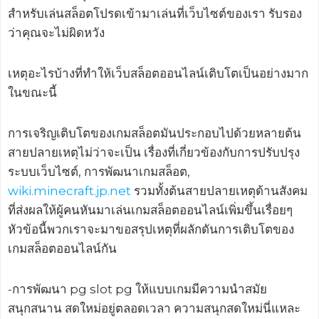
สำหรับเล่นสล็อตโปรดเข้ามาเล่นที่เว็บไซต์ของเรา รับรอง
ว่าคุณจะไม่ผิดหวัง
เหตุอะไรบ้างที่ทำให้เว็บสล็อตออนไลน์เติบโตเป็นอย่างมาก
ในขณะนี้
การเจริญเติบโตของเกมสล็อตมันประกอบไปด้วยหลายต้น
สายปลายเหตุไม่ว่าจะเป็น เรื่องที่เกี่ยวข้องกับการปรับปรุง
ระบบเว็บไซต์, การพัฒนาเกมสล็อต,
wiki.minecraft.jp.net
รวมทั้งต้นสายปลายเหตุด้านสังคม
ที่ส่งผลให้ผู้คนหันมาเล่นเกมสล็อตออนไลน์เพิ่มขึ้นเรื่อยๆ
หัวข้อนี้พวกเราจะมาขอสรุปเหตุที่ผลักดันการเติบโตของ
เกมสล็อตออนไลน์กัน
-การพัฒนา pg slot pg ให้แบบเกมมีความนำสมัย
สนุกสนาน สดใหม่อยู่ตลอดเวลา ความสนุกสดใหม่นี่แหละ