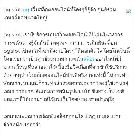
pg slot
pg
เว็บสล็อตออนไลน์ที่ใครๆก็รู้จัก ศูนย์รวม
เกมสล็อตขนาดใหญ่
pg slot เรามีบริการเกมสล็อตออนไลน์ ที่ผู้เล่นในวงการ
การพนันต่างรู้จักกันดี เหตุเพราะเกมการเดิมพันสล็อต
pgslot เป็นเกมที่เข้าถึงง่ายใครๆก็ติดอกติดใจ โดยในเว็บนี้
โดยเรียกว่าเป็นศูนย์รวมเกมการพนัน
สล็อต
ออนไลน์ที่มี
ขนาดใหญ่ ที่หลายคนไว้เนื้อเชื่อใจเลือกที่จะเข้าใช้บริการ
ด้วยเหตุว่าเว็บสล็อตออนไลน์ประสิทธิภาพแห่งนี้ ได้กระทำ
พัฒนาระบบและก็กระทำสำรวจความอยากของผู้ใช้งานอยู่
เสมอ ว่าอยากเล่นเกมการพนันรูปแบบใด ซึ่งทางเว็บไซต์
ของเราก็ได้เอามาใส่ไว้บนเว็บไซต์ของเราอย่างจุใจ
เสนอแนะเกมการเดิมพันสล็อตออนไลน์ pg เกมเล่นง่าย
จ่ายหนัก แจกจริง