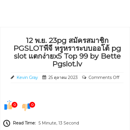
12 พ.ย. 23pg สมัครสมาชิก
PGSLOTพีจี หรูหราระบบออโต้ pg
slot แตกง่ายx5 Top 99 by Bette
Pgslot.lv
Kevin Gray
25 ตุลาคม 2023
Comments Off
0
0
Read Time:
5 Minute, 13 Second