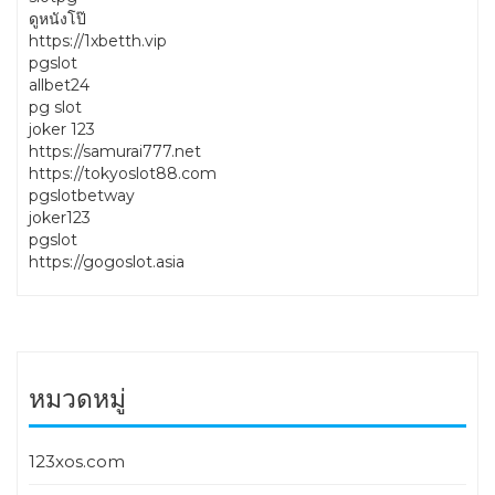
ดูหนังโป๊
https://1xbetth.vip
pgslot
allbet24
pg slot
joker 123
https://samurai777.net
https://tokyoslot88.com
pgslotbetway
joker123
pgslot
https://gogoslot.asia
หมวดหมู่
123xos.com