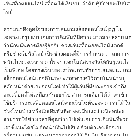
เล่นสล็อตออนไลน์ สล็อต ได้เงินง่าย จำต้องรู้จักขณะโบนัส
ไทม์
ความน่าดึงดูดใจของการเล่นเกมสล็อตออนไลน์ pg ไม่
เฉพาะแต่รูปแบบเกมการเดิมพันที่มีความมากมายหลาย แต่
ว่านักพนันควรต้องรู้จักกับ ช่วงเล่นสล็อตออนไลน์แตกดี
หรือช่วงโบนัสไทม์ เป็นช่วงตอนที่มีการกำหนดว่า เกมการ
พนันในช่วงเวลาพวกนั้นจะ แจกโบนัสรางวัลให้กับผู้เล่นใด
เป็นพิเศษ โดยทางเว็บของเราก็จะกระทำการเสนอแนะ เกม
สล็อตออนไลน์แตกดีในระยะเวลาต่างๆไว้ภายในหน้าหมู่
หลัก หน้าค่ายเกมออนไลน์ ทำให้ผู้เล่นที่มีขณะการเข้าถึง
เกมสล็อตที่ไม่เหมือนกันออกไป สามารถเลือกได้ว่าจะเข้า
ใช้บริการเกมสล็อตออนไลน์จากเว็บไซต์ของพวกเรา ได้ใน
ช่วงไหนบ้าง หรือนักเดิมพันที่อาจจะมีขณะว่างนิดหน่อย
สามารถใช้ช่วงเวลาที่คุณว่าง ไปเล่นเกมการเดิมพันที่พวก
เราชี้แนะโดยไม่ต้องนำเงินไปเสี่ยง ด้วยตัวเองเลือกเกม
สล็อตแบบสุ่ม เพราะเหตุว่าอาจก่อให้เสียเงินเสียทองทุนไป