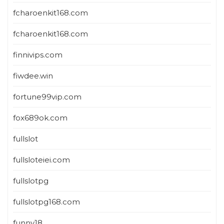
fcharoenkit168.com
fcharoenkit168.com
finnivips.com
fiwdee.win
fortune99vip.com
fox689ok.com
fullslot
fullsloteiei.com
fullslotpg
fullslotpg168.com
funny18