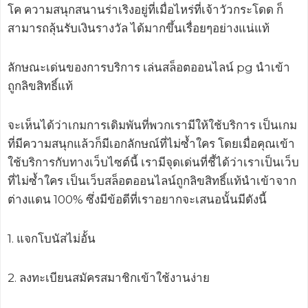
โค ความสนุกสนานร่าเริงอยู่ที่เมื่อไหร่ที่เจ้าวัวกระโดด ก็
สามารถลุ้นรับเงินรางวัล ได้มากขึ้นเรื่อยๆอย่างแน่แท้
ลักษณะเด่นของการบริการ เล่นสล็อตออนไลน์ pg นำเข้า
ถูกลิขสิทธิ์แท้
จะเห็นได้ว่าเกมการเดิมพันที่พวกเรามีให้ใช้บริการ เป็นเกม
ที่มีความสนุกแล้วก็มีเอกลักษณ์ที่ไม่ซ้ำใคร โดยเมื่อคุณเข้า
ใช้บริการกับทางเว็บไซต์นี้ เรามีจุดเด่นที่ชี้ได้ว่าเราเป็นเว็บ
ที่ไม่ซ้ำใคร เป็นเว็บสล็อตออนไลน์ถูกลิขสิทธิ์แท้นำเข้าจาก
ต่างแดน 100% ซึ่งมีข้อดีที่เราอยากจะเสนอนั้นมีดังนี้
1. แจกโบนัสไม่อั้น
2. ลงทะเบียนสมัครสมาชิกเข้าใช้งานง่าย