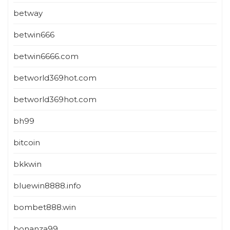
betway
betwin666
betwin6666.com
betworld369hot.com
betworld369hot.com
bh99
bitcoin
bkkwin
bluewin8888.info
bombet888.win
bonanza99