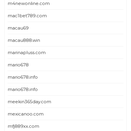
m4newonline.com
mac1bet789.com
macau69
macau888.win
marinapluss.com
mario678
mario678.info
mario678.info
meekin365day.com
mexicanoo.com
mfj889xx.com