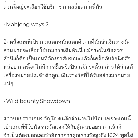
ส่วนใหญ่จะเลือกใช้บริการ เกมสล็อตเกมนี้กัน
• Mahjong ways 2
อีกหนึ่งเกมที่เป็นเกมแตกหนักแตกดี เกมที่นักล่าเงินรางวัล
ส่วนมากจะเลือกใช้เกมการเดิมพันนี้ แม้กระนั้นข้อควร
คำนึงก็คือ เป็นเกมที่ต้องอาศัยขณะแล้วก็เคล็ดลับสักนิดสัก
หน่อย เกมนี้จะไม่มีการซื้อฟรีสปิน แม้กระนั้นกล่าวได้ว่าแม้
เครื่องหมายประจำตัวคูณ เงินรางวัลที่ได้รับอย่างมากมาย
แน่ๆ
• Wild bounty Showdown
คาวบอยสาวเกมขวัญใจ คนอีกจำนวนไม่น้อย เพราะเกมนี้
เป็นเกมที่มีโบนัสรางวัลแจกให้กับผู้เล่นบ่อยมาก แล้วก็
จำเป็นต้องบอกเลยว่าอัตราการคูณรางวัลสูงถึง 1024 พูดได้