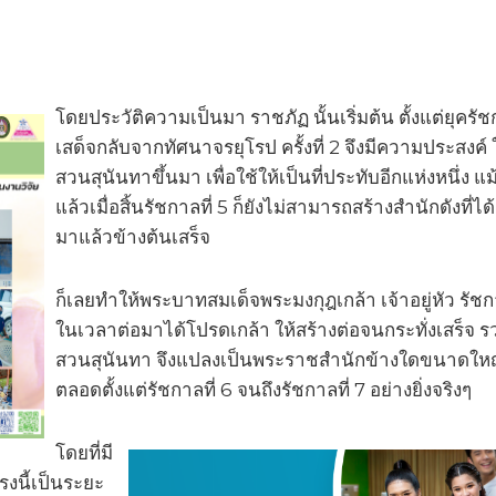
โดยประวัติความเป็นมา ราชภัฏ นั้นเริ่มต้น ตั้งแต่ยุครัชก
เสด็จกลับจากทัศนาจรยุโรป ครั้งที่ 2 จึงมีความประสงค์ 
สวนสุนันทาขึ้นมา เพื่อใช้ให้เป็นที่ประทับอีกแห่งหนึ่ง แม
แล้วเมื่อสิ้นรัชกาลที่ 5 ก็ยังไม่สามารถสร้างสำนักดังที่ได
มาแล้วข้างต้นเสร็จ
ก็เลยทำให้พระบาทสมเด็จพระมงกุฎเกล้า เจ้าอยู่หัว รัชกา
ในเวลาต่อมาได้โปรดเกล้า ให้สร้างต่อจนกระทั่งเสร็จ รว
สวนสุนันทา จึงแปลงเป็นพระราชสำนักข้างใดขนาดใหญ
ตลอดตั้งแต่รัชกาลที่ 6 จนถึงรัชกาลที่ 7 อย่างยิ่งจริงๆ
โดยที่มี
งนี้เป็นระยะ