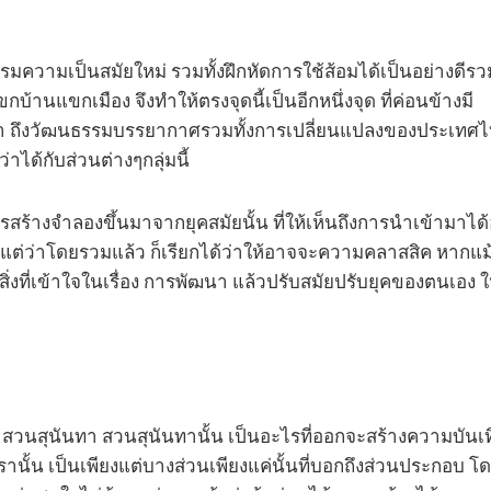
ธรรมความเป็นสมัยใหม่ รวมทั้งฝึกหัดการใช้ส้อมได้เป็นอย่างดีรว
านแขกเมือง จึงทำให้ตรงจุดนี้เป็นอีกหนึ่งจุด ที่ค่อนข้างมี
ดื่มด่ำ ถึงวัฒนธรรมบรรยากาศรวมทั้งการเปลี่ยนแปลงของประเทศไ
าได้กับส่วนต่างๆกลุ่มนี้
การสร้างจำลองขึ้นมาจากยุคสมัยนั้น ที่ให้เห็นถึงการนำเข้ามาได้
เลยแต่ว่าโดยรวมแล้ว ก็เรียกได้ว่าให้อาจจะความคลาสสิค หากแม
สิ่งที่เข้าใจในเรื่อง การพัฒนา แล้วปรับสมัยปรับยุคของตนเอง ใ
ย สวนสุนันทา สวนสุนันทานั้น เป็นอะไรที่ออกจะสร้างความบันเท
้น เป็นเพียงแต่บางส่วนเพียงแค่นั้นที่บอกถึงส่วนประกอบ โ