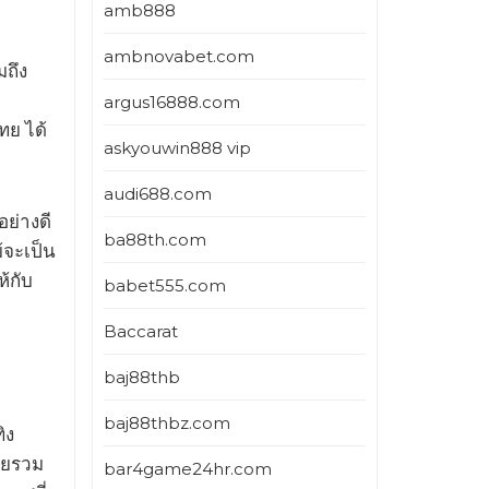
amb888
ambnovabet.com
มถึง
argus16888.com
ทย ได้
askyouwin888 vip
audi688.com
อย่างดี
ba88th.com
้จะเป็น
ห้กับ
babet555.com
Baccarat
baj88thb
baj88thbz.com
ิง
ดยรวม
bar4game24hr.com