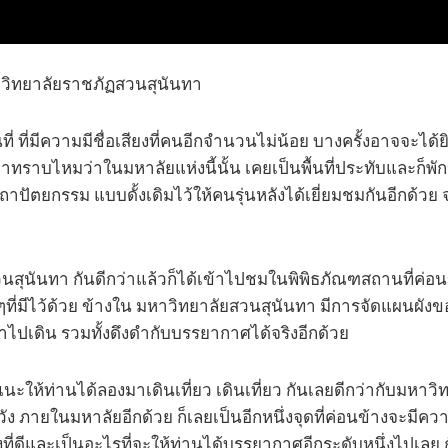
วิทยาลัยราชภัฏสวนสุนันทา
ี่ ที่มีความมีชื่อเสียงที่คนอีกจำนวนไม่น้อย บางครั้งอาจจะได้ยิ
าทราบไหมว่าในมหาลัยแห่งนี้นั้น เคยเป็นพื้นที่ประทับและก็พั
าปัตยกรรม แบบดั้งเดิมไว้ให้คนรุ่นหลังได้เยี่ยมชมกันอีกด้วย
นสุนันทา กันดีกว่าแล้วก็ได้เข้าไปชมในพิพิธภัณฑสถานที่ค่อ
ๆที่มีไว้ด้วย ข้างใน มหาวิทยาลัยสวนสุนันทา มีการจัดแผนผังข
้าไปเดิน รวมทั้งดึงดำกับบรรยากาศได้จริงอีกด้วย
้แนะให้ท่านได้ลองมาเดินเที่ยว เดินเที่ยว กันเลยดีกว่ากับมหาวิ
 ภายในมหาลัยอีกด้วย ก็เลยเป็นอีกหนึ่งจุดที่ค่อนข้างจะมีค
งที่ดีและเป็นอะไรที่จะให้ท่านได้บรรยากาศอีกระดับหนึ่งไปเลย