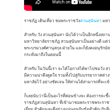
ราชภัฏ เดินเที่ยว ชมพระราชวัง
สวนสุนันทา
มหา
สำหรับ วัง สวนสุนันทา นับได้ว่าเป็นอีกหนึ่งสถานท
มหาวิทยาลัยราชภัฏ สวนสุนันทาเป็นอย่างดี แต่ว่
พระบรมวงศ์ศานุสกุล ฝ่ายใน และก็ยังคงอนุรักษ์สถ
กระทั่งมาถึงในตอนนี้
สำหรับ ในวันนี้เรา จะได้โอกาสได้พาไปชมวัง สว
มีความน่าดึงดูดใจ รวมทั้งไปสู่กับบรรยากาศต่าง
มหาลัยไว้ อย่างชัดเจน ให้ท่านได้สามารถที่จะเข
ก็เลยนับว่านี่เป็นอะไรที่ค่อนข้างจะ ต้องการจะชี
ราชภัฏสวนสุนันทา ที่เข้ามาชมพระราชพระราชวัง
เยี่ยม สำคัญและดีอย่างแน่นอนกับข้อสำคัญ กับสิ่