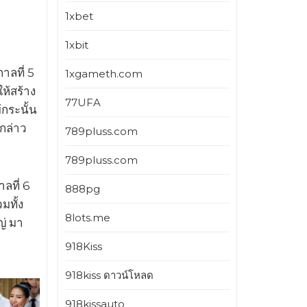
1xbet
1xbit
าลที่ 5
1xgameth.com
ให้สร้าง
77UFA
้กระนั้น
้กล่าว
789pluss.com
789pluss.com
ลที่ 6
888pg
มทั้ง
8lots.me
่ มา
918Kiss
918kiss ดาวน์โหลด
918kissauto