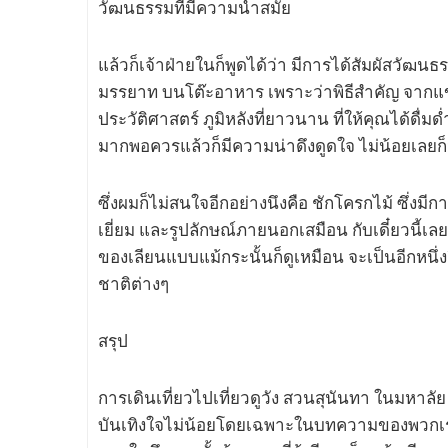
วัฒนธรรมที่มีความนำสมัย
แล้วก็เจ้าฝ่ายในก็พูดได้ว่า มีการได้สัมผัสวัฒน
มรรยาท บนโต๊ะอาหาร เพราะว่าพิธีสำคัญ จากแขกบ้
ประวัติศาสตร์ ภูมิหลังที่ยาวนาน ที่ให้คุณได้
มากพอควรแล้วก็มีความน่าดึงดูดใจ ไม่น้อยเลยก็ว่
ซึ่งผมก็ไม่สนใจอีกอย่างนึงคือ ชักโครกไม้ ซึ่งมี
เยี่ยม และรูปลักษณ์ภายนอกเสมือน กับเดี๋ยวนี้
ของเลียนแบบแม้กระนั้นก็ดูเหมือน จะเป็นอีกหนึ่ง
ชาติต่างๆ
สรุป
การเดินเที่ยวไปเที่ยวดูวัง สวนสุนันทา ในมหาลั
บันเทิงใจไม่น้อยโดยเฉพาะในบทความของพวกเรานั