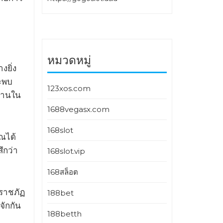
หมวดหมู่
งยิ่ง
จะพบ
123xos.com
ด้านใน
1688vegasx.com
168slot
ุณได้
ึกว่า
168slot.vip
168สล็อต
ยราชภัฏ
188bet
จักกัน
188betth