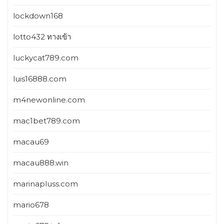
lockdown168
lotto432 ทางเข้า
luckycat789.com
luis16888.com
m4newonline.com
mac1bet789.com
macau69
macau888.win
marinapluss.com
mario678