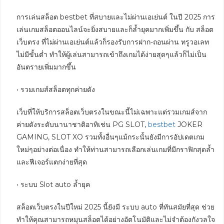
การเล่นสล็อต bestbet ที่สบายและไม่ผ่านเอเย่นต์ ในปี 2025 การ
เล่นเกมสล็อตออนไลน์จะยิ่งสบายและก็ล้ำยุคมากเพิ่มขึ้น กับ สล็อต
เว็บตรง ที่ไม่ผ่านเอเย่นต์แล้วก็รองรับการฝาก-ถอนผ่าน ทรูวอเลท
ไม่มีขั้นต่ำ ทำให้ผู้เล่นสามารถเข้าถึงเกมได้ง่ายสุดๆแล้วก็ไม่เป็น
อันตรายเพิ่มมากขึ้น
• รวมเกมส์สล็อตทุกค่ายดัง
เว็บที่ให้บริการสล็อตเว็บตรงในขณะนี้ไม่เฉพาะแต่รวมเกมส์จาก
ค่ายดังระดับนานาชาติอาทิเช่น PG SLOT,
bestbet
JOKER
GAMING, SLOT XO รวมทั้งอื่นๆแม้กระนั้นยังมีการอัปเดตเกม
ใหม่ๆอย่างต่อเนื่อง ทำให้ท่านสามารถเลือกเล่นเกมที่มีกราฟิกสุดล้ำ
และฟีเจอร์แตกง่ายที่สุด
• ระบบ Slot auto ล้ำยุค
สล็อตเว็บตรงในปีใหม่ 2025 นี้ยังมี ระบบ auto ที่ทันสมัยที่สุด ช่วย
ทำให้คุณสามารถหมุนสล็อตได้อย่างอัตโนมัติและไม่จำต้องกังวลใจ