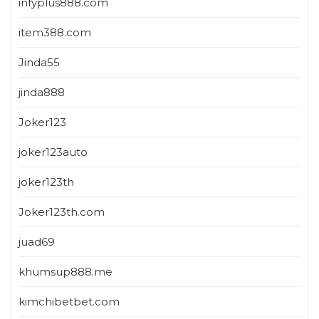
infyplus888.com
item388.com
Jinda55
jinda888
Joker123
joker123auto
joker123th
Joker123th.com
juad69
khumsup888.me
kimchibetbet.com