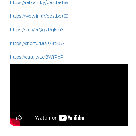
https://rebrand.ly/bestbet69
https://wow.in.th/bestbet69
https://t.co/erQgyRgkmX
https://shorturl.asia/8tKG2
https://cutt.ly/LeBWfPcP