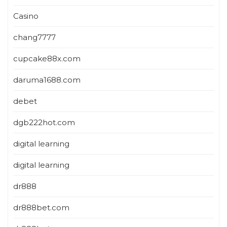
Casino
chang7777
cupcake88x.com
daruma1688.com
debet
dgb222hot.com
digital learning
digital learning
dr888
dr888bet.com