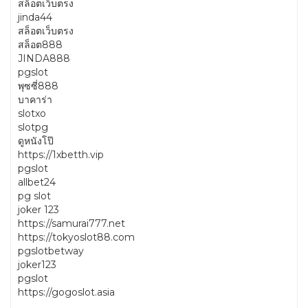
สล็อตเว็บตรง
jinda44
สล็อตเว็บตรง
สล็อต888
JINDA888
pgslot
พุซซี่888
บาคาร่า
slotxo
slotpg
ดูหนังโป๊
https://1xbetth.vip
pgslot
allbet24
pg slot
joker 123
https://samurai777.net
https://tokyoslot88.com
pgslotbetway
joker123
pgslot
https://gogoslot.asia