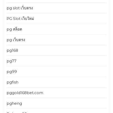
pg slot เว็บตรง
PG Slot เว็บใหม่
pg สล็อต
pg เว็บตรง
pg168
pg77
pg99
pgfish
pggold168bet.com
pgheng