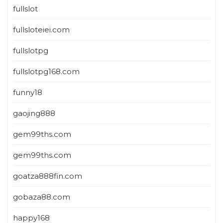
fullslot
fullsloteiei.com
fullslotpg
fullslotpg168.com
funny18
gaojing888
gem99ths.com
gem99ths.com
goatza888fin.com
gobaza88.com
happy168