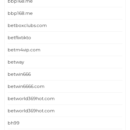
bbp168.me
bbp168.me
betboxclubs.com
betflixtikto
betm4vip.com
betway
betwin666
betwin6666.com
betworld369hot.com
betworld369hot.com
bh99