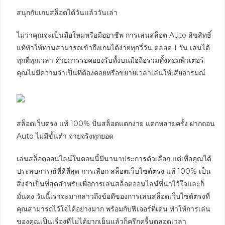
สนุกกับเกมสล็อตได้วันแล้ววันเล่า
ไม่ว่าคุณจะเป็นมือใหม่หรือมืออาชีพ การเล่นสล็อต Auto ลิขสิทธิ์
แท้ทำให้ท่านสามารถเข้าถึงเกมได้ง่ายทุกวี่วัน ตลอด 1 วัน เล่นได้
ทุกที่ทุกเวลา ด้วยการรอคอยงรับทั้งบนมือถือรวมทั้งคอมพิวเตอร์
คุณไม่มีความจำเป็นที่ต้องคอยหรือขยายเวลาเล่นให้เสียอารมณ์
สล็อตเว็บตรง แท้ 100% ปั่นสล็อตแตกง่าย แตกหลายครั้ง ฝากถอน
Auto ไม่มีขั้นต่ำ จ่ายจริงทุกยอด
เล่นสล็อตออนไลน์ในตอนนี้มีนานาประการตัวเลือก แต่เพื่อคุณได้
ประสบการณ์ที่ดีที่สุด การเลือก สล็อตเว็บไซต์ตรง แท้ 100% เป็น
สิ่งจำเป็นที่สุดสำหรับเพื่อการเล่นสล็อตออนไลน์ที่น่าไว้ใจและก็
มั่นคง วันนี้เราจะมากล่าวถึงข้อดีของการเล่นสล็อตเว็บไซต์ตรงที่
คุณสามารถไว้ใจได้อย่างมาก พร้อมกับฟีเจอร์ที่เด่น ทำให้การเล่น
ของคุณเป็นเรื่องที่ไม่ได้ยากเย็นแล้วก็ครึกครื้นตลอดเวลา