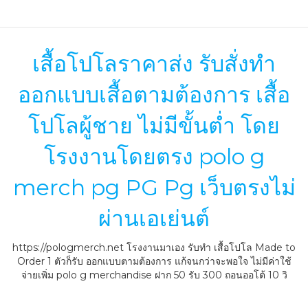
เสื้อโปโลราคาส่ง รับสั่งทำ
ออกแบบเสื้อตามต้องการ เสื้อ
โปโลผู้ชาย ไม่มีขั้นต่ำ โดย
โรงงานโดยตรง polo g
merch pg PG Pg เว็บตรงไม่
ผ่านเอเย่นต์
https://pologmerch.net โรงงานมาเอง รับทำ เสื้อโปโล Made to
Order 1 ตัวก็รับ ออกแบบตามต้องการ แก้จนกว่าจะพอใจ ไม่มีค่าใช้
จ่ายเพิ่ม polo g merchandise ฝาก 50 รับ 300 ถอนออโต้ 10 วิ