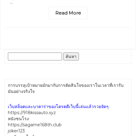
…
Read More
ค้นหา
สำหรับ:
การบรรลุเป้าหมายมักมากับการตัดสินใจของเราในเวลาที่เรารับ
มันอย่างจริงใจ
เว็บสล็อตและบาคาร่าของโครตดีเว็บนี้เล่นแล้วรวยจัดๆ
https://918kissauto.xyz
หนังชนโรง
https://sagame168th.club
joker123