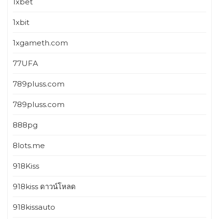
1xbet
1xbit
1xgameth.com
77UFA
789pluss.com
789pluss.com
888pg
8lots.me
918Kiss
918kiss ดาวน์โหลด
918kissauto