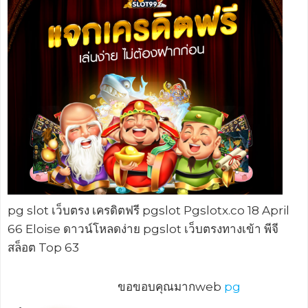
pg slot เว็บตรง เครดิตฟรี pgslot Pgslotx.co 18 April
66 Eloise ดาวน์โหลดง่าย pgslot เว็บตรงทางเข้า พีจี
สล็อต Top 63
ขอขอบคุณมากweb
pg