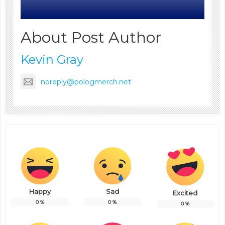
About Post Author
Kevin Gray
noreply@pologmerch.net
Happy
Sad
Excited
0
%
0
%
0
%