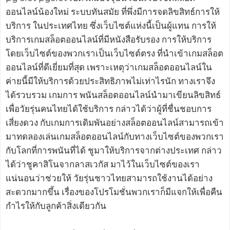
ออนไลน์น้องใหม่ ระบบทันสมัย ที่พึ่งมีการจดลิขสิทธ์การให้
บริการ ในประเทศไทย ซึ่งเว็บไซต์แห่งนี้เป็นผู้แทน การให้
บริการเกมสล็อตออนไลน์ที่มีหนังสือรับรอง การให้บริการ
โดยเว็บไซต์ของพวกเราเป็นเว็บไซต์ตรง ที่นำเข้าเกมสล็อต
ออนไลน์ที่ดีเยี่ยมที่สุด เพราะเหตุว่าเกมสล็อตออนไลน์ใน
ค่ายนี้มีให้บริการด้วยประสิทธิภาพไม่เท่าไรนัก ทางเราจึง
ได้รวบรวม เกมการ พนันสล็อตออนไลน์นำมาเขียนลิขสิทธ์
เพื่อวัยรุ่นคนไทยได้ใช้บริการ กล่าวได้ว่าผู้ที่ชื่นชอบการ
เสี่ยงดวง กับเกมการเดิมพันอย่างสล็อตออนไลน์สามารถเข้า
มาทดลองเล่นเกมสล็อตออนไลน์กับทางเว็บไซต์ของพวกเรา
กับโลกที่การพนันที่ได้ ชูมาให้บริการจากต่างประเทศ กล่าว
ได้ว่าชูคาสิโนจากลาสเวกัส มาไว้ในเว็บไซต์ของเรา
แน่นอนว่าช่วยให้ วัยรุ่นชาวไทยสามารถใช้งานได้อย่าง
สะดวกมากขึ้น เรื่องของโปรโมชั่นพวกเราก็มีแจกให้เพื่อคืน
กำไรให้กับลูกค้าสิ่งเดียวกัน