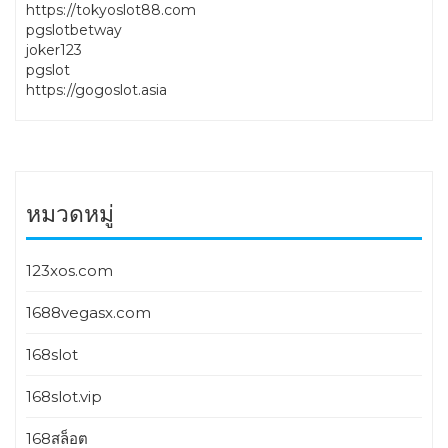
https://tokyoslot88.com
pgslotbetway
joker123
pgslot
https://gogoslot.asia
หมวดหมู่
123xos.com
1688vegasx.com
168slot
168slot.vip
168สล็อต