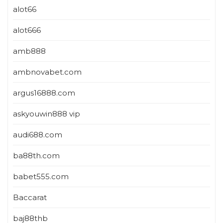
alot66
alot666
amb888
ambnovabet.com
argus16888.com
askyouwin888 vip
audi688.com
ba88th.com
babet555.com
Baccarat
baj88thb