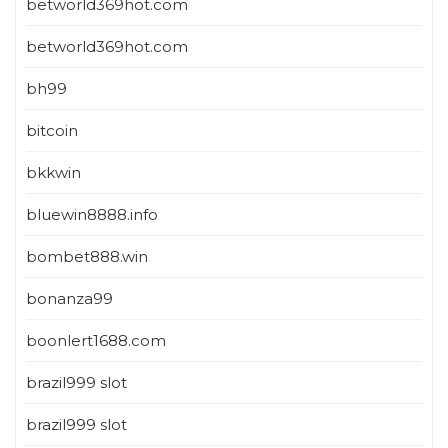
betworld369hot.com
betworld369hot.com
bh99
bitcoin
bkkwin
bluewin8888.info
bombet888.win
bonanza99
boonlert1688.com
brazil999 slot
brazil999 slot