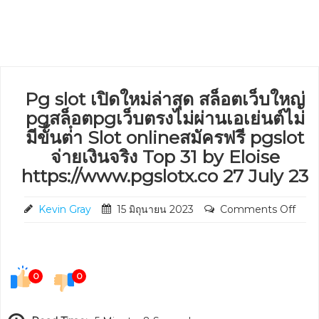
Pg slot เปิดใหม่ล่าสุด สล็อตเว็บใหญ่
pgสล็อตpgเว็บตรงไม่ผ่านเอเย่นต์ไม่
มีขั้นต่ํา Slot onlineสมัครฟรี pgslot
จ่ายเงินจริง Top 31 by Eloise
https://www.pgslotx.co 27 July 23
Kevin Gray
15 มิถุนายน 2023
Comments Off
0
0