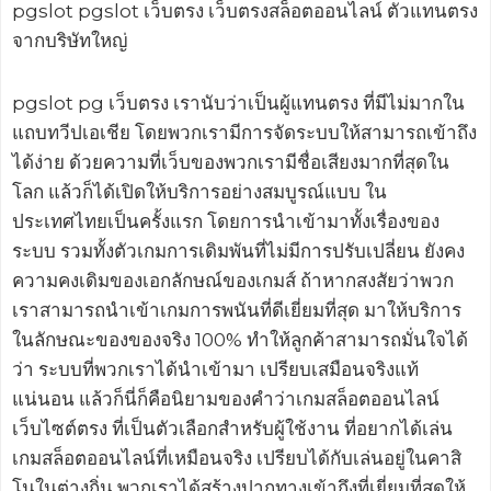
pgslot pgslot เว็บตรง เว็บตรงสล็อตออนไลน์ ตัวแทนตรง
จากบริษัทใหญ่
pgslot pg เว็บตรง เรานับว่าเป็นผู้แทนตรง ที่มีไม่มากใน
แถบทวีปเอเชีย โดยพวกเรามีการจัดระบบให้สามารถเข้าถึง
ได้ง่าย ด้วยความที่เว็บของพวกเรามีชื่อเสียงมากที่สุดใน
โลก แล้วก็ได้เปิดให้บริการอย่างสมบูรณ์แบบ ใน
ประเทศไทยเป็นครั้งแรก โดยการนำเข้ามาทั้งเรื่องของ
ระบบ รวมทั้งตัวเกมการเดิมพันที่ไม่มีการปรับเปลี่ยน ยังคง
ความคงเดิมของเอกลักษณ์ของเกมส์ ถ้าหากสงสัยว่าพวก
เราสามารถนำเข้าเกมการพนันที่ดีเยี่ยมที่สุด มาให้บริการ
ในลักษณะของของจริง 100% ทำให้ลูกค้าสามารถมั่นใจได้
ว่า ระบบที่พวกเราได้นำเข้ามา เปรียบเสมือนจริงแท้
แน่นอน แล้วก็นี่ก็คือนิยามของคำว่าเกมสล็อตออนไลน์
เว็บไซต์ตรง ที่เป็นตัวเลือกสำหรับผู้ใช้งาน ที่อยากได้เล่น
เกมสล็อตออนไลน์ที่เหมือนจริง เปรียบได้กับเล่นอยู่ในคาสิ
โนในต่างถิ่น พวกเราได้สร้างปากทางเข้าถึงที่เยี่ยมที่สุดให้