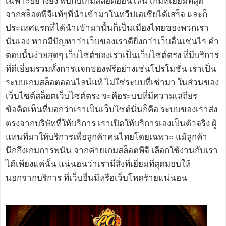
เฉพาะอย่างยิ่ง พบกับเกมสล็อตออนไลน์ เกมที่เยี่ยมที่สุด
จากสล็อตพีจีแท้ๆที่นำเข้ามาในทวีปเอเชียได้เสร็จ และก็
ประเทศแรกที่ได้นำเข้ามานั้นก็เป็นเมืองไทยของพวกเรา
นั่นเอง หากมีปัญหาว่าเว็บของเราดียิ่งกว่าเว็บอื่นเช่นไร คำ
ตอบนั้นง่ายสุดๆ เว็บไซต์ของเราเป็นเว็บไซต์ตรง ที่มีบริการ
ที่ดีเยี่ยมรวมทั้งการแจกของฟรีอย่างเช่นโปรโมชั่น เราเป็น
ระบบเกมสล็อตออนไลน์แท้ ไม่ใช่ระบบที่เช่ามา ในส่วนของ
เว็บไซต์สล็อตเว็บไซต์ตรง จะคือระบบที่มีความเสถียร
ข้อคิดเห็นที่บอกว่าเราเป็นเว็บไซต์นั่นก็คือ ระบบของเราส่ง
ตรงจากบริษัทที่ให้บริการ เราเปิดให้บริการเองเป็นตัวจริง ผู้
แทนที่มาให้บริการเพื่อลูกค้าคนไทยโดยเฉพาะ แม้ลูกค้า
นึกถึงเกมการพนัน จากค่ายเกมสล็อตพีจี เลือกใช้งานกับเรา
ได้เพียงแค่นั้น แน่นอนว่าเรามีสิ่งที่เยี่ยมที่สุดมอบให้
นอกจากบริการ ที่เว็บอื่นมีหรือเว็บโหดร้ายแน่นอน