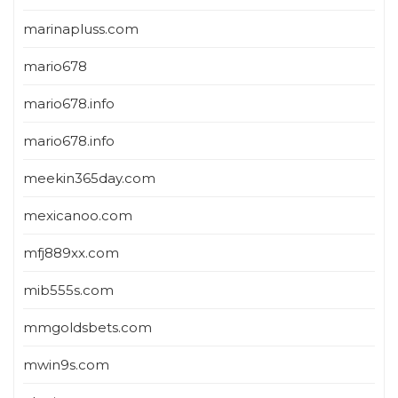
marinapluss.com
mario678
mario678.info
mario678.info
meekin365day.com
mexicanoo.com
mfj889xx.com
mib555s.com
mmgoldsbets.com
mwin9s.com