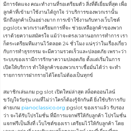
มีการจัดแจง คณะทำงานที่รอเตรียมตัว สิ่งที่ดีเยี่ยมที่สุด เพื่อ
ลูกค้าที่เข้ามาใช้งานได้ถูกใจ ว่าบริการของพวกเรานั้น
นึกถึงลูกค้าเป็นอย่างมาก การเข้าใช้งานกับทางเว็บไซต์
pgslotx พวกเราเตรียมการที่จะ ช่วยเหลือลูกค้าของพวก
เราด้วยความสมัครใจ แม้ว่าจะตรงเวลานอกการทำการ เรา
ก็ตระเตรียมทีมงานไว้ตลอด 24 ชั่วโมง แน่ๆว่าในเรื่องเกี่ยว
กับการทำธุรกรรม จะมีความรวดเร็วและปลอดภัย เพราะว่า
ระบบของเรามีการรักษาความปลอดภัย ตั้งแต่เริ่มในการ
เปิดให้บริการ ทำให้ลูกค้าของพวกเราเชื่อมั่นได้ว่า จะทำ
รายการการฝากรายได้โดยไม่ต้องเป็นทุกข์
สมาชิกเล่นเกม pg slot เปิดใหม่ล่าสุด สล็อตออนไลน์
ขวัญใจวัยรุ่น เกมที่ไม่ว่าใครก็ต้องรู้จักกันดี ยิ่งใช้บริการกับ
ค่ายเกม
pianoclassico.org
pgslot ของเราแล้ว รับรอง
ว่า จะได้รับโปรโมชั่น ที่มีการแจกฟรีให้กับลูกค้า โปรโมชั่น
แจกฟรีเป็นสิ่งที่ เว็บไซต์ของเรา เตรียมไว้ให้กับลูกค้า โดย