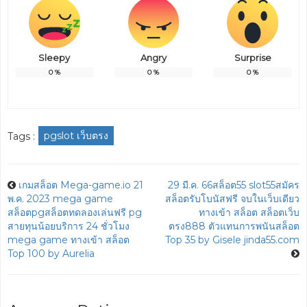
Sleepy
Angry
Surprise
0
%
0
%
0
%
pgslot เว็บตรง
Tags :
เกมสล็อต Mega-game.io 21
29 มี.ค. 66สล็อต55 slot55สมัคร
พ.ค. 2023 mega game
สล็อตรับโบนัสฟรี จบในเว็บเดียว
สล็อตpgสล็อตทดลองเล่นฟรี pg
ทางเข้า สล็อต สล็อตเว็บ
สายทุนน้อยบริการ 24 ชั่วโมง
ตรง888 ตัวแทนการพนันสล็อต
mega game ทางเข้า สล็อต
Top 35 by Gisele jinda55.com
Top 100 by Aurelia