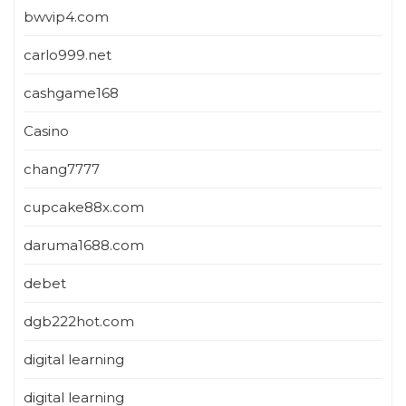
bwvip4.com
carlo999.net
cashgame168
Casino
chang7777
cupcake88x.com
daruma1688.com
debet
dgb222hot.com
digital learning
digital learning