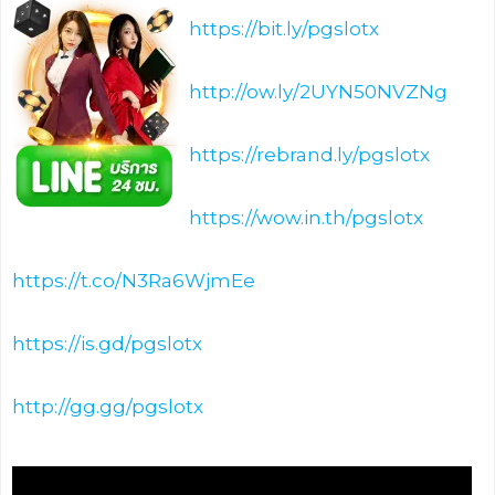
https://bit.ly/pgslotx
http://ow.ly/2UYN50NVZNg
https://rebrand.ly/pgslotx
https://wow.in.th/pgslotx
https://t.co/N3Ra6WjmEe
https://is.gd/pgslotx
http://gg.gg/pgslotx