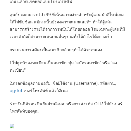
เกม แล้วก็แจ็คพอตแบบโปรเกรสซีฟ
ศูนย์รวมเกม sretthi99 ที่เน้นความง่ายสำหรับผู้เล่น มักดีไซน์เกม
ให้ไม่ซับซ้อน แม้กระนั้นยังคงความสนุกและท้า ทำให้ผู้เล่น
สามารถสร้างรายได้จากการพนันได้โดยตลอด โดยเฉพาะผู้เล่นที่มี
เวลาจำกัดก็สามารถเล่นเกมสั้นๆรวมทั้งได้กำไรได้อย่างเร็ว
กระบวนการสมัครเป็นสมาชิกกล้วยๆทำได้ด้วยตนเอง
1.ไปสู่หน้าลงทะเบียนเป็นสมาชิก: ปุ่ม “สมัครสมาชิก” หรือ “ลง
ทะเบียน”
2.กรอกข้อมูลตามฟอร์ม: ชื่อผู้ใช้งาน (Username), รหัสผ่าน,
pgslot
เบอร์โทรศัพท์ แล้วก็อีเมล
3.การันตีตัวตน ยืนยันผ่านอีเมล: หรือการส่งรหัส OTP ไปยังเบอร์
โทรศัพท์ของคุณ