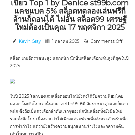
เบี้ยว Top 1 by Denice st99b.com
แคชแบค 5% สล็อตทดลองเล่นฟรีกี่
ล้านก็ถอนได้ ไม่อั้น สล็อต99 เศรษฐี
ใหม่ต้องเป็นคุณ 17 พฤศจิกา 2025
Kevin Gray
1 ตุลาคม 2025
Comments Off
สล็อต เกมอัตราชนะสูง แตกหนัก นักปั่นสล็อตเลือกเล่นสูงที่สุดในปี
2025
ในปี 2025 โลกของเกมสล็อตออนไลน์ยังคงได้รับความนิยมโดย
ตลอด โดยยิ่งไปกว่านั้นเกม sretthi99 ที่มี อัตราชนะสูงและก็แตก
หนัก ซึ่งถือเป็นตัวเลือกลำดับแรกๆของนักปั่นสล็อตทั้งยังมือใหม่
รวมทั้งมือโปร เนื่องจากว่าไม่เพียงแต่จะช่วยเพิ่มจังหวะสำหรับเพื่อ
การทำกำไร แต่ว่ายังสร้างความสนุกสนานร่าเริงและก็ความตื่น
เต้นในทุกการสปิน