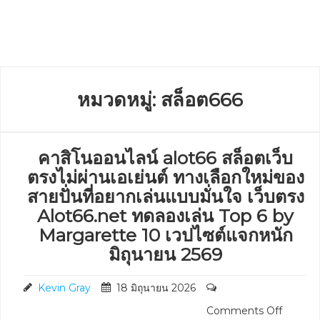
หมวดหมู่:
สล็อต666
คาสิโนออนไลน์ alot66 สล็อตเว็บ
ตรงไม่ผ่านเอเย่นต์ ทางเลือกใหม่ของ
สายปั่นที่อยากเล่นแบบมั่นใจ เว็บตรง
Alot66.net ทดลองเล่น Top 6 by
Margarette 10 เวปไซต์แจกหนัก
มิถุนายน 2569
Kevin Gray
18 มิถุนายน 2026
Comments Off