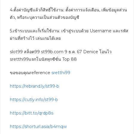
4.ตั้งค่าบัญชีแล้วก็สิทธิ์ใช้งาน: ตั้งค่าการแจ้งเตือน, เพิ่มข้อมูลส่วน
ตัว, หรือระบุความเป็นส่วนตัวของบัญชี
5.เข้าระบบและก็เริ่มใช้งาน: เข้าสู่ระบบด้วย Username และรหัส
ผ่านที่สร้างไว้ เล่นเกมได้เลย
slot99 สล็อต99 st99b.com 9 ธ.ค. 67 Denice โอนไว
sretthi99แจกโบนัสทุกซีซั่น Top 88
ขอขอบคุณreference
sretthi99
https://rebrand.ly/st99-b
https://cutly.info/st99-b
https://bitt.to/qrdp8s
https://shorturl.asia/b4mqw