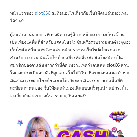
หน้าแรกของ
alot666
สะท้อนอะไรเกี่ยวกับเว็บให้คนเล่นมองเห็น
ได้บ้าง?
ผู้คนจำนวนมากบางทีอาจมีความรู้สึกว่าหน้าแรกของเว็บ สล็อต
เป็นเพียงแต่พื้นที่สำหรับแสดงโปรโมชันหรือรวบรวมเมนูต่างๆของ
เว็บไซต์แค่นั้น แต่จริงๆแล้ว หน้าแรกของเว็บไซต์เป็นจุดแรก
สำหรับการประเมินเว็บไซต์ก่อนที่จะคิดที่จะตัดสินใจสมัครเป็น
สมาชิกของคนเล่นมากกว่าที่คิด เพราะเหตุว่าคนเล่น alot66 ส่วน
ใหญ่จะประเมินจากสิ่งที่ถูกเสนอในไม่กี่วินาทีแรกก่อนเสมอ ถ้าหาก
มันสามารถตอบโจทย์คนเล่นได้จริงล่ะก็ มันจะกลายเป็นพื้นที่ที่
สะท้อนตัวตนของเว็บให้คนเล่นมองเห็นแบบเต็มๆแน่ๆ แม้กระนั้น
จะเกี่ยวกับอะไรบ้างนั้น เรามาดูกันเลยครับ!