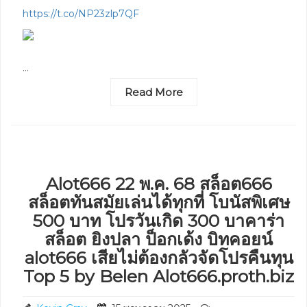
https://t.co/NP23zlp7QF
…
Read More
Alot666 22 พ.ค. 68 สล็อต666
สล็อตทันสมัยเล่นได้ทุกที่ โบนัสพิเศษ
500 บาท โปรวันเกิด 300 บาคาร่า
สล็อต ยิงปลา ป็อกเด้ง บิทคอยน์
alot666 เสียไม่ต้องกลัวจัดโปรคืนทุน
Top 5 by Belen Alot666.proth.biz