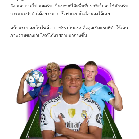
ลังเลจะหายไปเลยครับ เนื่องจากนี่คือพื้นที่แรกที่เว็บจะใช้สำหรับ
การแนะนำตัวได้อย่างมาก ซึ่งพวกเราก็เลือกเองได้เลย
หน้าแรกของเว็บไซต์ alot666 เว็บตรง คือจุดเริ่มแรกที่ทำให้เห็น
ภาพรวมของเว็บไซต์ได้ง่ายดายมากยิ่งขึ้น