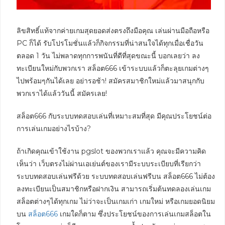
ลิขสิทธิ์แท้จากค่ายเกมสุดยอดส่งตรงถึงมือคุณ เล่นผ่านมือถือหรือ
PC ก็ได้ รับโปรโมชั่นแล้วก็กิจกรรมที่น่าสนใจได้ทุกเมื่อเชื่อวัน
ตลอด 1 วัน ไม่พลาดทุกการพนันที่ดีที่สุดขณะนี้ บอกเลยว่า ลง
ทะเบียนใหม่กับพวกเรา สล็อต666 เข้าระบบแล้วก็ตะลุยเกมต่างๆ
ไปพร้อมๆกันได้เลย อย่ารอช้า! สมัครสมาชิกใหม่แล้วมาสนุกกับ
พวกเราได้แล้ววันนี้ สมัครเลย!
สล็อต666 กับระบบทดสอบเล่นที่เหมาะสมที่สุด มีคุณประโยชน์ต่อ
การเล่นเกมอย่างไรบ้าง?
ถ้าเกิดคุณเข้าใช้งาน pgslot ของพวกเราแล้ว คุณจะมีความคิด
เห็นว่า เว็บตรงไม่ผ่านเอเย่นต์ของเรามีระบบระเบียบที่เรียกว่า
ระบบทดสอบเล่นฟรีด้วย ระบบทดสอบเล่นฟรีบน สล็อต666 ไม่ต้อง
ลงทะเบียนเป็นสมาชิกหรือฝากเงิน สามารถเริ่มต้นทดลองเล่นเกม
สล็อตต่างๆได้ทุกเกม ไม่ว่าจะเป็นเกมเก่า เกมใหม่ หรือเกมยอดนิยม
บน
สล็อต666
เกมใดก็ตาม ซึ่งประโยชน์ของการเล่นเกมสล็อตใน