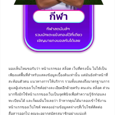
มองเห็นไหมขอรับว่า หน้าแรกของ สล็อต เว็บที่ตรงนั้น ไม่ได้เป็น
เพียงแต่พื้นที่สำหรับแสดงข้อมูลเบื้องต้นเท่านั้น แต่มันยังทำหน้าที่
สะท้อนตัวตน แนวทางการให้บริการ รวมทั้งแสดงถึงมาตรฐานการ
ดูแลผู้เล่นของเว็บไซต์อย่างละเอียดอีกด้วยครับ คนเล่น สล็อต ส่วน
มากจึงมักใช้หน้าแรกของเว็บเป็นจุดพินิจเพื่อทำความรู้จักก่อนลง
ทะเบียนได้ และก็ผมมั่นใจเลยว่า ถ้าหากคุณได้มาลองเข้าใช้งาน
หน้าแรกของเว็บไซต์ ทดลองอ่านข้อมูลตจ่างๆที่เว็บไซต์ติดต่อ
สื่อสารออกไป คุณจะอยากสมัครสมาชิกอย่างแน่แท้