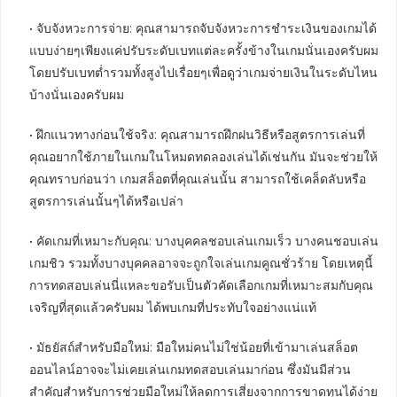
• จับจังหวะการจ่าย: คุณสามารถจับจังหวะการชำระเงินของเกมได้
แบบง่ายๆเพียงแค่ปรับระดับเบทแต่ละครั้งข้างในเกมนั่นเองครับผม
โดยปรับเบทต่ำรวมทั้งสูงไปเรื่อยๆเพื่อดูว่าเกมจ่ายเงินในระดับไหน
บ้างนั่นเองครับผม
• ฝึกแนวทางก่อนใช้จริง: คุณสามารถฝึกฝนวิธีหรือสูตรการเล่นที่
คุณอยากใช้ภายในเกมในโหมดทดลองเล่นได้เช่นกัน มันจะช่วยให้
คุณทราบก่อนว่า เกมสล็อตที่คุณเล่นนั้น สามารถใช้เคล็ดลับหรือ
สูตรการเล่นนั้นๆได้หรือเปล่า
• คัดเกมที่เหมาะกับคุณ: บางบุคคลชอบเล่นเกมเร็ว บางคนชอบเล่น
เกมชิว รวมทั้งบางบุคคลอาจจะถูกใจเล่นเกมคูณชั่วร้าย โดยเหตุนี้
การทดสอบเล่นนี่แหละขอรับเป็นตัวคัดเลือกเกมที่เหมาะสมกับคุณ
เจริญที่สุดแล้วครับผม ได้พบเกมที่ประทับใจอย่างแน่แท้
• มัธยัสถ์สำหรับมือใหม่: มือใหม่คนไม่ใช่น้อยที่เข้ามาเล่นสล็อต
ออนไลน์อาจจะไม่เคยเล่นเกมทดสอบเล่นมาก่อน ซึ่งมันมีส่วน
สำคัญสำหรับการช่วยมือใหม่ให้ลดการเสี่ยงจากการขาดทุนได้ง่าย