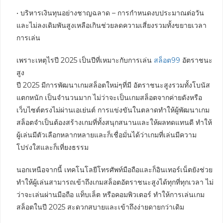
• บริหารเงินทุนอย่างชาญฉลาด – การกำหนดงบประมาณต่อวัน
และไม่ลงเดิมพันสูงเหลือเกินช่วยลดความเสี่ยงรวมทั้งขยายเวลา
การเล่น
เพราะเหตุไรปี 2025 เป็นปีที่เหมาะกับการเล่น
สล็อต99
อัตราชนะ
สูง
ปี 2025 มีการพัฒนาเกมสล็อตใหม่ๆที่มี อัตราชนะสูงรวมทั้งโบนัส
แตกหนัก เป็นจำนวนมาก ไม่ว่าจะเป็นเกมสล็อตจากค่ายดังหรือ
เว็บไซต์ตรงไม่ผ่านเอเย่นต์ การแข่งขันในตลาดทำให้ผู้พัฒนาเกม
สล็อตจำเป็นต้องสร้างเกมที่ทั้งสนุกสนานและให้ผลทดแทนดี ทำให้
ผู้เล่นมีตัวเลือกหลากหลายและก็เชื่อมั่นได้ว่าเกมที่เล่นมีความ
โปร่งใสและก็เที่ยงธรรม
นอกเหนือจากนี้ เทคโนโลยีโทรศัพท์มือถือและก็อินเทอร์เน็ตยังช่วย
ทำให้ผู้เล่นสามารถเข้าถึงเกมสล็อตอัตราชนะสูงได้ทุกที่ทุกเวลา ไม่
ว่าจะเล่นผ่านมือถือ แท็บเล็ต หรือคอมพิวเตอร์ ทำให้การเล่นเกม
สล็อตในปี 2025 สะดวกสบายและเข้าถึงง่ายดายกว่าเดิม