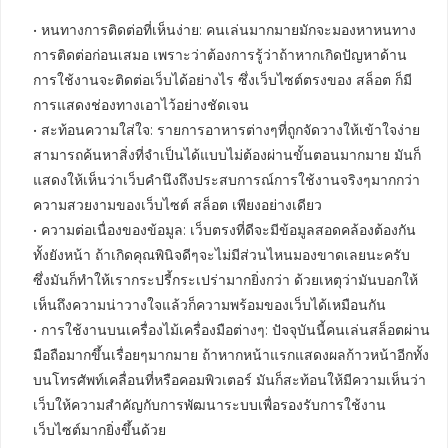
• หนทางการติดต่อที่เห็นง่าย: คนเล่นมากมายมักจะมองหาหนทาง
การติดต่อก่อนเสมอ เพราะว่าต้องการรู้ว่าถ้าหากเกิดปัญหาด้าน
การใช้งานจะติดต่อเว็บได้อย่างไร ซึ่งเว็บไซต์ตรงของ สล็อต ก็มี
การแสดงช่องทางเอาไว้อย่างชัดเจน
• สะท้อนความใส่ใจ: รายการอาหารต่างๆที่ถูกจัดวางให้เข้าใจง่าย
สามารถค้นหาสิ่งที่จำเป็นได้แบบไม่ต้องผ่านขั้นตอนมากมาย มันก็
แสดงให้เห็นว่าเว็บคำนึงถึงประสบการณ์การใช้งานจริงๆมากกว่า
ความสวยงามของเว็บไซต์ สล็อต เพียงอย่างเดียว
• ความต่อเนื่องของข้อมูล: เว็บตรงที่ดีจะมีข้อมูลสอดคล้องต้องกัน
ทั้งยังหน้า ถ้าเกิดคุณพินิจดีๆจะไม่มีส่วนไหนมองขาดเลยนะครับ
ซึ่งมันก็ทำให้เรากระปรี้กระเปร่ามากยิ่งกว่า ด้วยเหตุว่ามันบอกให้
เห็นถึงความน่าวางใจแล้วก็ความพร้อมของเว็บได้เหมือนกัน
• การใช้งานบนเครื่องไม้เครื่องมือต่างๆ: ปัจจุบันนี้คนเล่นสล็อตผ่าน
มือถือมากขึ้นเรื่อยๆมากมาย ถ้าหากหน้าแรกแสดงผลก้าวหน้าอีกทั้ง
บนโทรศัพท์เคลื่อนที่หรือคอมพิวเตอร์ มันก็สะท้อนให้มีความเห็นว่า
เว็บให้ความสำคัญกับการพัฒนาระบบเพื่อรองรับการใช้งาน
เว็บไซต์มากยิ่งขึ้นด้วย