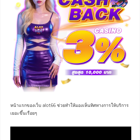
หน้าแรกของเว็บ alot66 ช่วยทำให้มองเห็นทิศทางการให้บริการ
เยอะขึ้นเรื่อยๆ