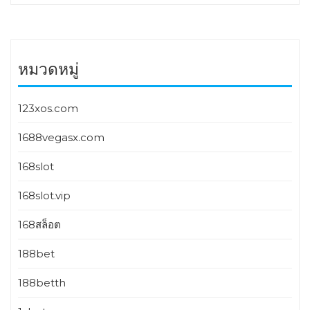
หมวดหมู่
123xos.com
1688vegasx.com
168slot
168slot.vip
168สล็อต
188bet
188betth