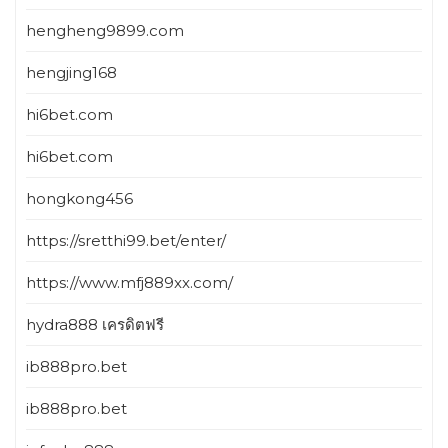
hengheng9899.com
hengjing168
hi6bet.com
hi6bet.com
hongkong456
https://sretthi99.bet/enter/
https://www.mfj889xx.com/
hydra888 เครดิตฟรี
ib888pro.bet
ib888pro.bet