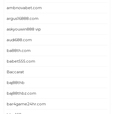
ambnovabet.com
argus16888.com
askyouwin888 vip
audi688.com
ba88th.com
babet555.com
Baccarat
baj88thb
baj88thbz.com
bar4game24hr.com