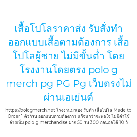
เสื้อโปโลราคาส่ง รับสั่งทำ
ออกแบบเสื้อตามต้องการ เสื้อ
โปโลผู้ชาย ไม่มีขั้นต่ำ โดย
โรงงานโดยตรง polo g
merch pg PG Pg เว็บตรงไม่
ผ่านเอเย่นต์
https://pologmerch.net โรงงานมาเอง รับทำ เสื้อโปโล Made to
Order 1 ตัวก็รับ ออกแบบตามต้องการ แก้จนกว่าจะพอใจ ไม่มีค่าใช้
จ่ายเพิ่ม polo g merchandise ฝาก 50 รับ 300 ถอนออโต้ 10 วิ