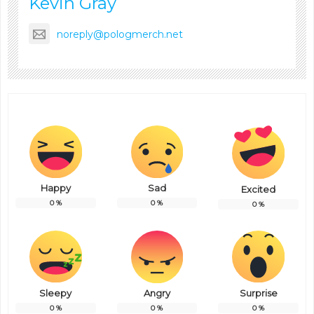
Kevin Gray
noreply@pologmerch.net
Happy
Sad
Excited
0
%
0
%
0
%
Sleepy
Angry
Surprise
0
%
0
%
0
%