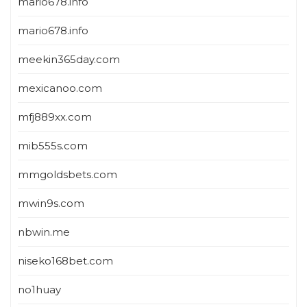
mario678.info
mario678.info
meekin365day.com
mexicanoo.com
mfj889xx.com
mib555s.com
mmgoldsbets.com
mwin9s.com
nbwin.me
niseko168bet.com
no1huay