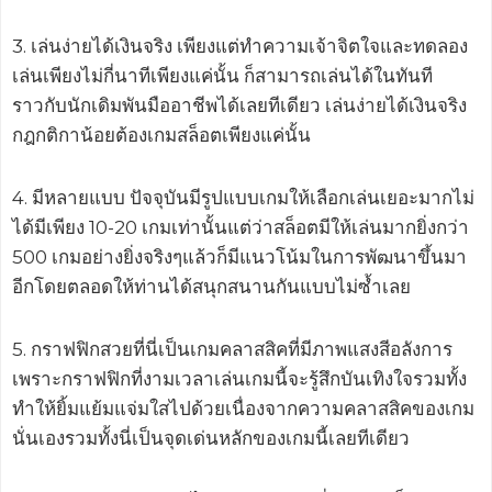
3. เล่นง่ายได้เงินจริง เพียงแต่ทำความเจ้าจิตใจและทดลอง
เล่นเพียงไม่กี่นาทีเพียงแค่นั้น ก็สามารถเล่นได้ในทันที
ราวกับนักเดิมพันมืออาชีพได้เลยทีเดียว เล่นง่ายได้เงินจริง
กฎกติกาน้อยต้องเกมสล็อตเพียงแค่นั้น
4. มีหลายแบบ ปัจจุบันมีรูปแบบเกมให้เลือกเล่นเยอะมากไม่
ได้มีเพียง 10-20 เกมเท่านั้นแต่ว่าสล็อตมีให้เล่นมากยิ่งกว่า
500 เกมอย่างยิ่งจริงๆแล้วก็มีแนวโน้มในการพัฒนาขึ้นมา
อีกโดยตลอดให้ท่านได้สนุกสนานกันแบบไม่ซ้ำเลย
5. กราฟฟิกสวยที่นี่เป็นเกมคลาสสิคที่มีภาพแสงสีอลังการ
เพราะกราฟฟิกที่งามเวลาเล่นเกมนี้จะรู้สึกบันเทิงใจรวมทั้ง
ทำให้ยิ้มแย้มแจ่มใสไปด้วยเนื่องจากความคลาสสิคของเกม
นั่นเองรวมทั้งนี่เป็นจุดเด่นหลักของเกมนี้เลยทีเดียว