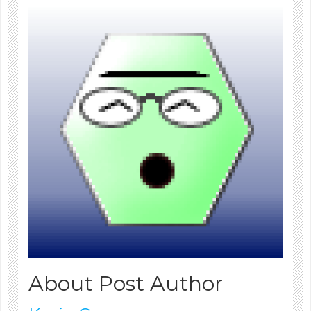
About Post Author