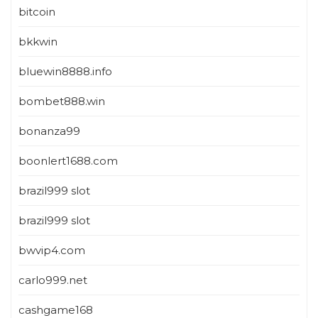
bitcoin
bkkwin
bluewin8888.info
bombet888.win
bonanza99
boonlert1688.com
brazil999 slot
brazil999 slot
bwvip4.com
carlo999.net
cashgame168