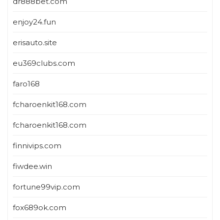
dr888bet.com
enjoy24.fun
erisauto.site
eu369clubs.com
faro168
fcharoenkit168.com
fcharoenkit168.com
finnivips.com
fiwdee.win
fortune99vip.com
fox689ok.com