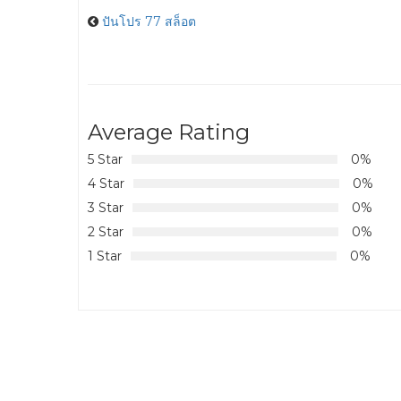
ปันโปร 77 สล็อต
Average Rating
5 Star
0%
4 Star
0%
3 Star
0%
2 Star
0%
1 Star
0%