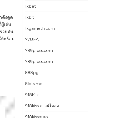
1xbet
1xbit
ดึงดูด
ู้เล่น
1xgameth.com
จะรวยมัน
ให้พร้อม
77UFA
789pluss.com
789pluss.com
888pg
8lots.me
918Kiss
918kiss ดาวน์โหลด
918kissauto