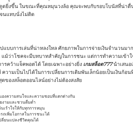
ูดยิ่งขึ้น ในขณะที่คุณหมุนวงล้อ คุณจะพบกับรอบโบนัสที่น่าตื่
จนแทบนั่งไม่ติด
ปแบบการเล่นที่น่าหลงใหล ศักยภาพในการจ่ายเงินจำนวนมากจ
ุน แม้ว่าโชคจะมีบทบาทสำคัญในการชนะ แต่การทำความเข้า
ารคว้าแจ็คพอตได้ โดยเฉพาะอย่างยิ่ง
เกมสล็อต777
นำเสนอเ
ี ความเป็นไปได้ในการเปลี่ยนการเดิมพันเล็กน้อยเป็นเงินก้อนที
ที่สุดของสล็อตออนไลน์อย่างไม่ต้องสงสัย
บสนองความสนใจและความชอบที่แตกต่างกัน
ยงามและชวนดื่มด่ำ
นเร้าใจให้กับทุกการหมุน
รถเพิ่มโอกาสในการชนะได้
ลี่ยนแปลงชีวิตคุณได้