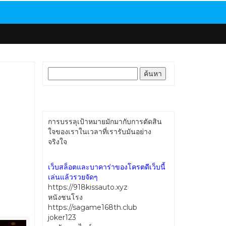
ค้นหา
สำหรับ:
การบรรลุเป้าหมายมักมากับการตัดสิน
ใจของเราในเวลาที่เรารับมันอย่าง
จริงใจ
เว็บสล็อตและบาคาร่าของโครตดีเว็บนี้
เล่นแล้วรวยจัดๆ
https://918kissauto.xyz
หนังชนโรง
https://sagame168th.club
joker123