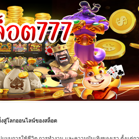
ิ่งสู่โลกออนไลน์ของสล็อต
ติรูปแบบการใช้ชีวิต การทำงาน และความบันเทิงของเรา ตั้งแต่ก