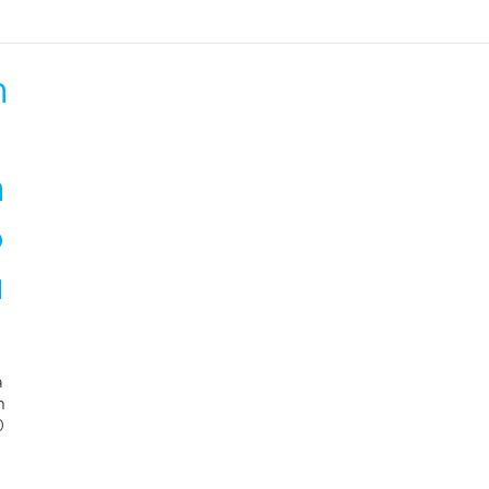
ำ
ำ
o
บ
ล
า
0