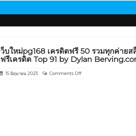
ว็บใหม่pg168 เครดิตฟรี 50 รวมทุกค่ายสล
 ฟรีเครดิต Top 91 by Dylan Berving.c
15 มิถุนายน 2023
Comments Off