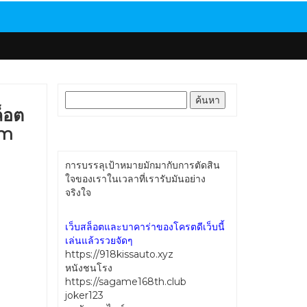
ค้นหา
็อต
สำหรับ:
om
การบรรลุเป้าหมายมักมากับการตัดสิน
ใจของเราในเวลาที่เรารับมันอย่าง
จริงใจ
เว็บสล็อตและบาคาร่าของโครตดีเว็บนี้
เล่นแล้วรวยจัดๆ
https://918kissauto.xyz
หนังชนโรง
https://sagame168th.club
joker123