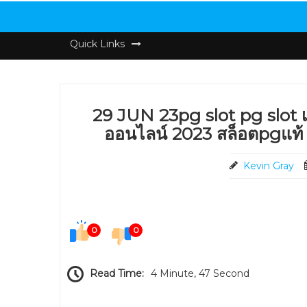
Quick Links
29 JUN 23pg slot pg slot เ
ออนไลน์ 2023 สล็อตpgแท้
Kevin Gray
0
0
Read Time:
4 Minute, 47 Second