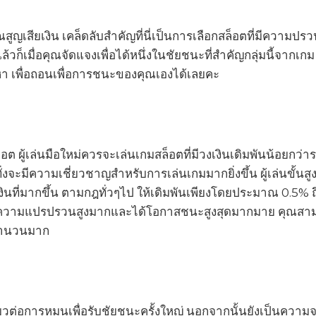
สูญเสียเงิน เคล็ดลับสำคัญที่นี่เป็นการเลือกสล็อตที่มีความปร
ล้วก็เมื่อคุณจัดแจงเพื่อได้หนึ่งในชัยชนะที่สำคัญกลุ่มนี้จากเกม
า เพื่อถอนเพื่อการชนะของคุณเองได้เลยคะ
 ผู้เล่นมือใหม่ควรจะเล่นเกมสล็อตที่มีวงเงินเดิมพันน้อยกว่าร
งจะมีความเชี่ยวชาญสำหรับการเล่นเกมมากยิ่งขึ้น ผู้เล่นขั้นส
ินที่มากขึ้น ตามกฎทั่วๆไป ให้เดิมพันเพียงโดยประมาณ 0.5% ถ
ความแปรปรวนสูงมากและได้โอกาสชนะสูงสุดมากมาย คุณสา
นจำนวนมาก
วต่อการหมุนเพื่อรับชัยชนะครั้งใหญ่ นอกจากนั้นยังเป็นความจริง