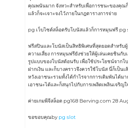
คุณพนันมาก จังหวะสำหรับเพื่อการชนะของคุณก็
แล้วก็จะเจาะจงไว้ภายในกฎตารางการจ่าย
pg เว็บไซต์สล็อตรับโบนัสแล้วก็การหมุนฟรี pg 
ฟรีสปินและโบนัสเป็นสิทธิพิเศษที่สุดยอดสำหรับผู
ความเสี่ยง การหมุนฟรียังช่วยให้ผู้เล่นเคยชิน
รูปแบบของโบนัสต้อนรับ เพื่อใช้ประโยชน์จากโบ
ฝากเงิน และก็บางคราวจึงควรใช้โบนัส นี่ก็เป็นเส
หวังเอาชนะรวมทั้งได้กำไรจากการเดิมพันได้มาก
เอาชนะได้และก็สนุกไปกับการเพลิดเพลินเจริญใ
ค่ายเกมพีจีสล็อต pg168 Berving.com 28 Au
ขอขอบคุณby
pg slot