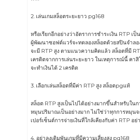
2. เล่นเกมสล็อตระยะยาว pg168
หรือเรียกอีกอย่างว่าอัตราการชำระเงิน RTP เป็น
ผู้พัฒนาซอฟต์แวร์จะทดลองสล็อตด้วยสปินจำลอง
จะมี RTP สูง ตามแนวความคิดแล้ว สล็อตที่มี R
เครดิตจากการเล่นระยะยาว ในเหตุการณ์นี้ คาสิ
จะทำเงินได้ 2 เครดิต
3. เลือกเล่นสล็อตที่มีค่า RTP สูง สล็อตpgแท้
สล็อต RTP สูงเป็นไปได้อย่างมากขึ้นสำหรับในก
หมุนปริมาณเป็นอย่างมาก ไม่ใช่ว่าทุกการหมุนจ
เปอร์เซ็นต์การจ่ายเงินที่ใกล้เคียงกับค่า RTP อ
4. อย่าลงเดิมพันเกมที่มีความเสี่ยงสูง pg168