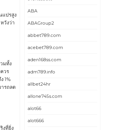
ABA
วนแปรสูง
 หวังว่า
ABAGroup2
abbet789.com
acebet789.com
aden168ss.com
วมทั้ง
ูงควร
adm789.info
ึง 1%
allbet24hr
มารถลด
allone745s.com
alot66
alot666
ที่ยิ่ง