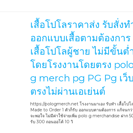
เสื้อโปโลราคาส่ง รับสั่งท
ออกแบบเสื้อตามต้องการ
เสื้อโปโลผู้ชาย ไม่มีขั้นต่
โดยโรงงานโดยตรง pol
g merch pg PG Pg เว็
ตรงไม่ผ่านเอเย่นต์
https://pologmerch.net โรงงานมาเอง รับทำ เสื้อโปโ
Made to Order 1 ตัวก็รับ ออกแบบตามต้องการ แก้จนกว่
จะพอใจ ไม่มีค่าใช้จ่ายเพิ่ม polo g merchandise ฝาก 5
รับ 300 ถอนออโต้ 10 วิ