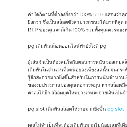
ค่าใดก็ตามที่ต่ำลงยิ่งกว่า 100% RTP แสดงว่าคุณ
ยิ่งกว่า ซึ่งเป็นสล็อตซึ่งสามารถชนะได้มากที่สุด แ
RTP ของคุณจะดีเกิน 100% รวมทั้งคุณควรมองห
pg เดิมพันสล็อตออนไลน์ทำยังไงดี pg
ผู้เล่นจำเป็นต้องสนใจกับตอนการพนันของเกมสล็อต
เดิมพันในจำนวนที่ลดน้อยลงเพียงแค่นั้น จนกระทั่
รู้สึกสะดวกมากยิ่งขึ้นสำหรับในการพนันจำนวนเง
ของงบประมาณของคุณต่อการหมุน หากสล็อตมี
ค่าลงได้อีก สล็อตยุคใหม่บางเกมจะจ่ายเงินเป็
pg slot เดิมพันสล็อตให้ง่ายมากยิ่งขึ้น
pg slot
คุณไม่จำเป็นที่จะต้องเดิมพันมากไม่น้อยเลยทีเดีย