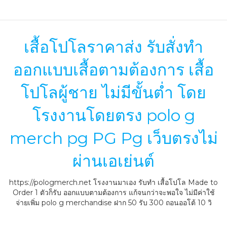
เสื้อโปโลราคาส่ง รับสั่งทำ
ออกแบบเสื้อตามต้องการ เสื้อ
โปโลผู้ชาย ไม่มีขั้นต่ำ โดย
โรงงานโดยตรง polo g
merch pg PG Pg เว็บตรงไม่
ผ่านเอเย่นต์
https://pologmerch.net โรงงานมาเอง รับทำ เสื้อโปโล Made to
Order 1 ตัวก็รับ ออกแบบตามต้องการ แก้จนกว่าจะพอใจ ไม่มีค่าใช้
จ่ายเพิ่ม polo g merchandise ฝาก 50 รับ 300 ถอนออโต้ 10 วิ