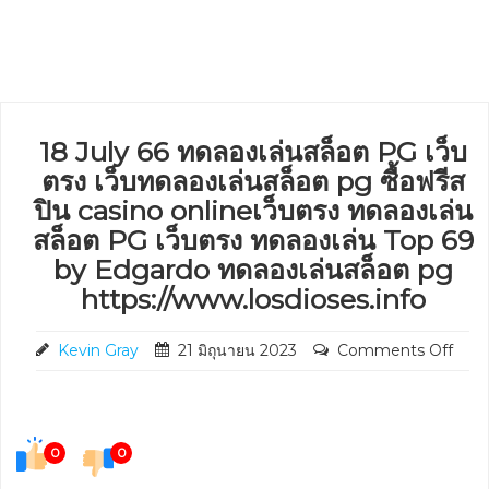
18 July 66 ทดลองเล่นสล็อต PG เว็บ
ตรง เว็บทดลองเล่นสล็อต pg ซื้อฟรีส
ปิน casino onlineเว็บตรง ทดลองเล่น
สล็อต PG เว็บตรง ทดลองเล่น Top 69
by Edgardo ทดลองเล่นสล็อต pg
https://www.losdioses.info
Kevin Gray
21 มิถุนายน 2023
Comments Off
0
0