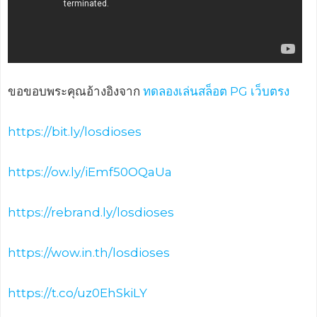
ขอขอบพระคุณอ้างอิงจาก
ทดลองเล่นสล็อต PG เว็บตรง
https://bit.ly/losdioses
https://ow.ly/iEmf50OQaUa
https://rebrand.ly/losdioses
https://wow.in.th/losdioses
https://t.co/uz0EhSkiLY