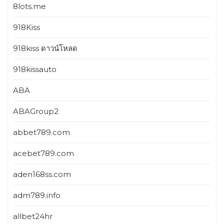
8lots.me
918Kiss
918kiss ดาวน์โหลด
918kissauto
ABA
ABAGroup2
abbet789.com
acebet789.com
aden168ss.com
adm789.info
allbet24hr