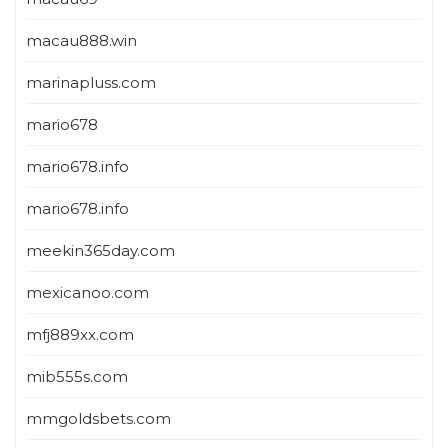
macau888.win
marinapluss.com
mario678
mario678.info
mario678.info
meekin365day.com
mexicanoo.com
mfj889xx.com
mib555s.com
mmgoldsbets.com