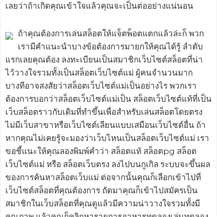
เลยว่าถ้าเกิดคุณเข้าใจแล้วคุณจะเป็นต่ออย่างแน่นอน
ถ้าคุณต้องการเล่นสล็อตให้แจ็ตพ็อตแตกแล้วล่ะก็ พวก
เรามีคำแนะนำบางข้อต้องการมายกให้คุณได้รู้ ลำดับ
แรกเลยคุณต้อง ลงทะเบียนเป็นสมาชิกเว็บไซต์สล็อตที่น่า
ไว้วางใจรวมทั้งเป็นสล็อตเว็บไซต์แม่ ผู้คนจำนวนมาก
บางทีอาจสงสัยว่าสล็อตเว็บไซต์แม่เป็นอย่างไร พวกเรา
ต้องการบอกว่าสล็อตเว็บไซต์แม่เป็น สล็อตเว็บไซต์แท้ที่เป็น
เว็บสล็อตราวกับเดิมที่ทำขึ้นเพื่อสำหรับเล่นสล็อตโดยตรง
ไม่มีเว็บสาขาหรือเว็บไซต์เลียนแบบเสมือนเว็บไซต์อื่น ถ้า
หากคุณไม่เคยรู้จะมองว่าเว็บไหนเป็นสล็อตเว็บไซต์แม่ เรา
ขอชี้แนะให้คุณลองพิมพ์คำว่า สล็อตแท้ สล็อตpg สล็อต
เว็บไซต์แม่ หรือ สล็อตเว็บตรง ลงไปบนกูเกิล ระบบจะขึ้นผล
ของการค้นหาสล็อตเว็บแม่ ต่อจากนั้นคุณก็เลือกเข้าไปที่
เว็บไซต์สล็อตที่คุณต้องการ ถัดมาคุณก็เข้าไปสมัครเป็น
สมาชิกในเว็บสล็อตที่คุณดูแล้วมีความน่าวางใจรวมทั้งมี
คุณภาพ แล้วคุณก็คลิกหารายการอาหารทดลองเล่นทดลอง