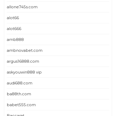
allone745s.com
alot66
alot666
amb888
ambnovabet.com
argus16888.com
askyouwin888 vip
audi688.com
ba88th.com
babet555.com
Baccarat