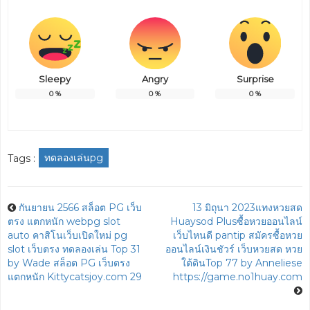
Sleepy
Angry
Surprise
0
%
0
%
0
%
ทดลองเล่นpg
Tags :
กันยายน 2566 สล็อต PG เว็บ
13 มิถุนา 2023แทงหวยสด
ตรง แตกหนัก webpg slot
Huaysod Plusซื้อหวยออนไลน์
auto คาสิโนเว็บเปิดใหม่ pg
เว็บไหนดี pantip สมัครซื้อหวย
slot เว็บตรง ทดลองเล่น Top 31
ออนไลน์เงินชัวร์ เว็บหวยสด หวย
by Wade สล็อต PG เว็บตรง
ใต้ดินTop 77 by Anneliese
แตกหนัก Kittycatsjoy.com 29
https://game.no1huay.com