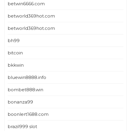
betwin6666.com
betworld369hot.com
betworld369hot.com
bh99
bitcoin
bkkwin
bluewin8888.info
bombet888.win
bonanza99
boonlert1688.com
brazil999 slot