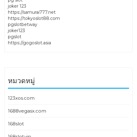
joker 123
https://samurai777.net
https://tokyoslot88.com
pgslotbetway
joker123
pgslot
https://gogoslot.asia
หมวดหมู่
123xos.com
1688vegasx.com
168slot
168slot.vip