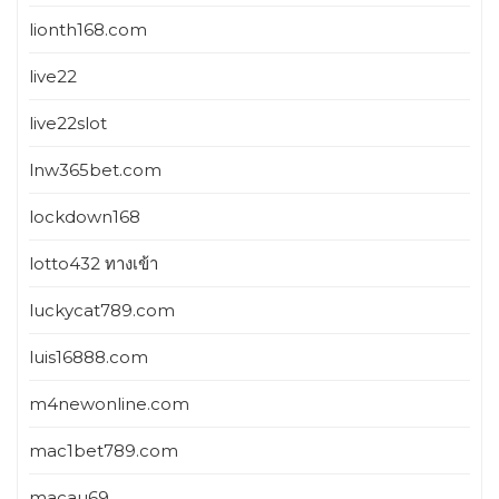
lionth168.com
live22
live22slot
lnw365bet.com
lockdown168
lotto432 ทางเข้า
luckycat789.com
luis16888.com
m4newonline.com
mac1bet789.com
macau69