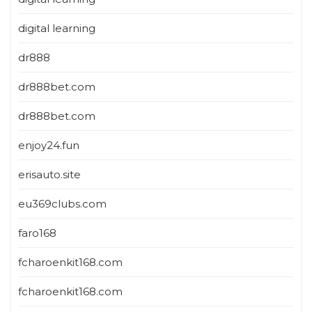
digital learning
dr888
dr888bet.com
dr888bet.com
enjoy24.fun
erisauto.site
eu369clubs.com
faro168
fcharoenkit168.com
fcharoenkit168.com