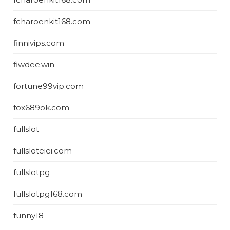
fcharoenkit168.com
finnivips.com
fiwdee.win
fortune99vip.com
fox689ok.com
fullslot
fullsloteiei.com
fullslotpg
fullslotpg168.com
funny18