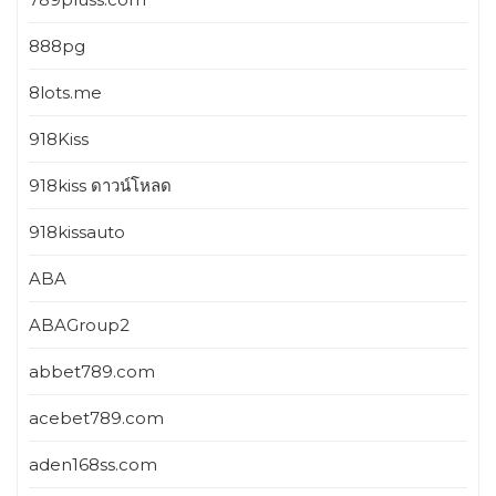
888pg
8lots.me
918Kiss
918kiss ดาวน์โหลด
918kissauto
ABA
ABAGroup2
abbet789.com
acebet789.com
aden168ss.com