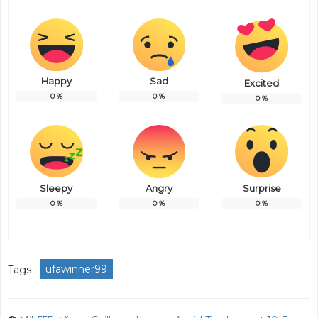
Happy
Sad
Excited
0
%
0
%
0
%
Sleepy
Angry
Surprise
0
%
0
%
0
%
ufawinner99
Tags :