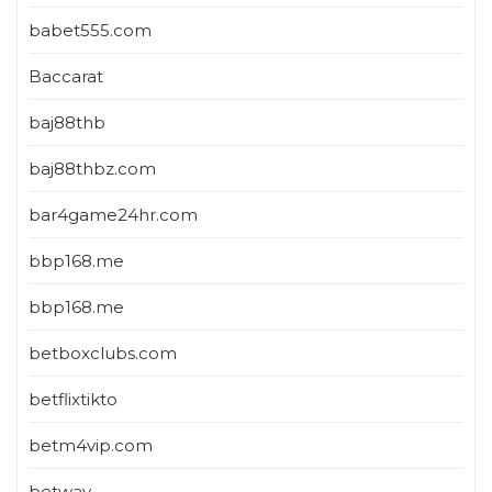
babet555.com
Baccarat
baj88thb
baj88thbz.com
bar4game24hr.com
bbp168.me
bbp168.me
betboxclubs.com
betflixtikto
betm4vip.com
betway