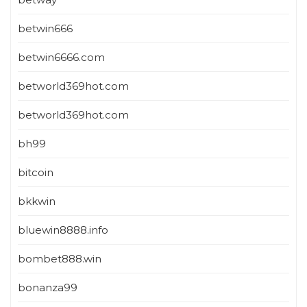
betwin666
betwin6666.com
betworld369hot.com
betworld369hot.com
bh99
bitcoin
bkkwin
bluewin8888.info
bombet888.win
bonanza99