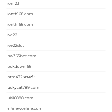
lion123
lionth168.com
lionth168.com
live22
live22slot
lnw365bet.com
lockdown168
lotto432 ทางเข้า
luckycat789.com
luis16888.com
m4newonline.com