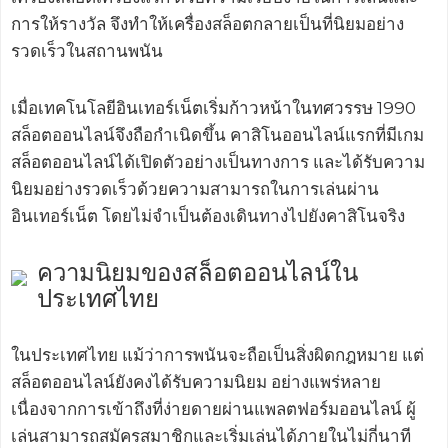
การให้รางวัล จึงทำให้เครื่องสล็อตกลายเป็นที่นิยมอย่าง
รวดเร็วในสถานพนัน
เมื่อเทคโนโลยีอินเทอร์เน็ตเริ่มก้าวหน้าในทศวรรษ 1990
สล็อตออนไลน์จึงถือกำเนิดขึ้น คาสิโนออนไลน์แรกที่มีเกม
สล็อตออนไลน์ได้เปิดตัวอย่างเป็นทางการ และได้รับความ
นิยมอย่างรวดเร็วด้วยความสามารถในการเล่นผ่าน
อินเทอร์เน็ต โดยไม่จำเป็นต้องเดินทางไปยังคาสิโนจริง
ความนิยมของสล็อตออนไลน์ใน
ประเทศไทย
ในประเทศไทย แม้ว่าการพนันจะถือเป็นสิ่งผิดกฎหมาย แต่
สล็อตออนไลน์ยังคงได้รับความนิยม อย่างแพร่หลาย
เนื่องจากการเข้าถึงที่ง่ายดายผ่านแพลตฟอร์มออนไลน์ ผู้
เล่นสามารถสมัครสมาชิกและเริ่มเล่นได้ภายในไม่กี่นาที