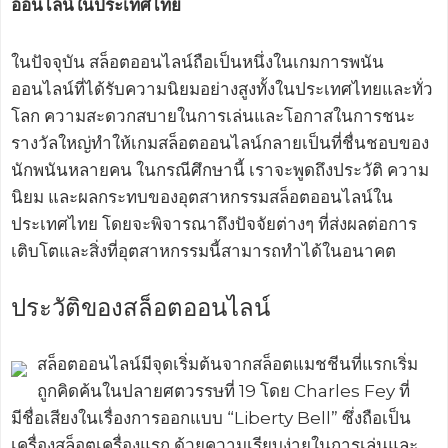
ออนไลน์ในประเทศไทย
ในปัจจุบัน สล็อตออนไลน์ถือเป็นหนึ่งในเกมการพนัน
ออนไลน์ที่ได้รับความนิยมอย่างสูงทั้งในประเทศไทยและทั่ว
โลก ความสะดวกสบายในการเล่นและโอกาสในการชนะ
รางวัลใหญ่ทำให้เกมสล็อตออนไลน์กลายเป็นที่ชื่นชอบของ
นักพนันหลายคน ในกรณีศึกษานี้ เราจะพูดถึงประวัติ ความ
นิยม และผลกระทบของอุตสาหกรรมสล็อตออนไลน์ใน
ประเทศไทย โดยจะพิจารณาถึงปัจจัยต่างๆ ที่ส่งผลต่อการ
เติบโตและสิ่งที่อุตสาหกรรมนี้สามารถทำได้ในอนาคต
ประวัติของสล็อตออนไลน์
สล็อตออนไลน์มีจุดเริ่มต้นจากสล็อตแมชชีนที่แรกเริ่ม
ถูกคิดค้นในปลายศตวรรษที่ 19 โดย Charles Fey ที่
มีชื่อเสียงในเรื่องการออกแบบ “Liberty Bell” ซึ่งถือเป็น
เครื่องสล็อตเครื่องแรก ด้วยความเรียบง่ายในการเล่นและ