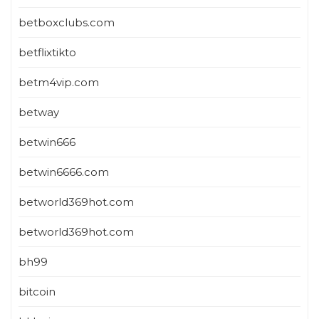
betboxclubs.com
betflixtikto
betm4vip.com
betway
betwin666
betwin6666.com
betworld369hot.com
betworld369hot.com
bh99
bitcoin