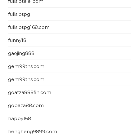
fullsloteiei.com
fullslotpg
fullslotpg168.com
funny18
gaojing888
gem99ths.com
gem99ths.com
goatza888fin.com
gobaza88.com
happy168
hengheng9899.com