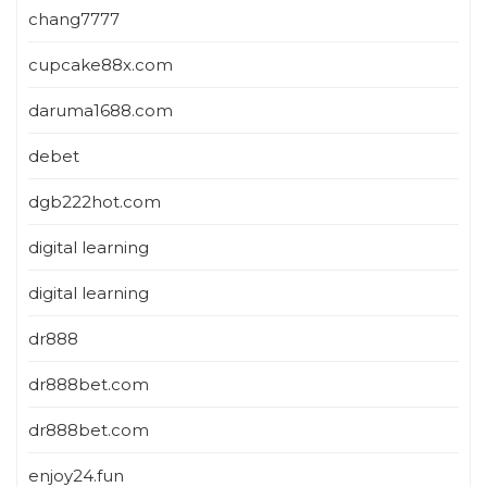
chang7777
cupcake88x.com
daruma1688.com
debet
dgb222hot.com
digital learning
digital learning
dr888
dr888bet.com
dr888bet.com
enjoy24.fun