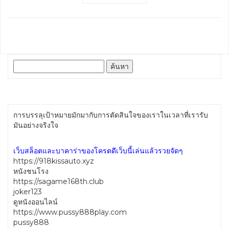
ค้นหา
สำหรับ:
การบรรลุเป้าหมายมักมากับการตัดสินใจของเราในเวลาที่เรารับ
มันอย่างจริงใจ
เว็บสล็อตและบาคาร่าของโครตดีเว็บนี้เล่นแล้วรวยจัดๆ
https://918kissauto.xyz
หนังชนโรง
https://sagame168th.club
joker123
ดูหนังออนไลน์
https://www.pussy888play.com
pussy888