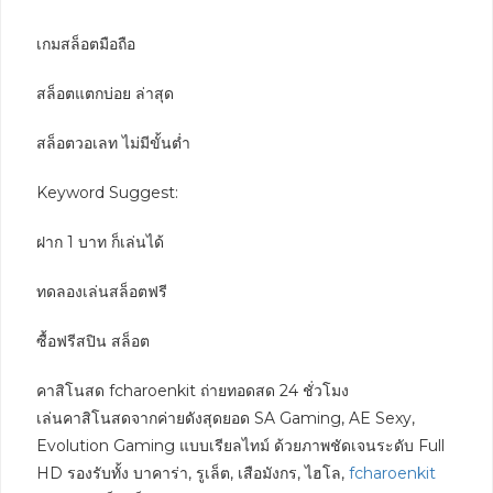
เกมสล็อตมือถือ
สล็อตแตกบ่อย ล่าสุด
สล็อตวอเลท ไม่มีขั้นต่ำ
Keyword Suggest:
ฝาก 1 บาท ก็เล่นได้
ทดลองเล่นสล็อตฟรี
ซื้อฟรีสปิน สล็อต
คาสิโนสด fcharoenkit ถ่ายทอดสด 24 ชั่วโมง
เล่นคาสิโนสดจากค่ายดังสุดยอด SA Gaming, AE Sexy,
Evolution Gaming แบบเรียลไทม์ ด้วยภาพชัดเจนระดับ Full
HD รองรับทั้ง บาคาร่า, รูเล็ต, เสือมังกร, ไฮโล,
fcharoenkit