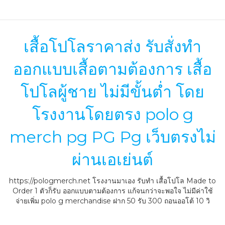
เสื้อโปโลราคาส่ง รับสั่งทำ
ออกแบบเสื้อตามต้องการ เสื้อ
โปโลผู้ชาย ไม่มีขั้นต่ำ โดย
โรงงานโดยตรง polo g
merch pg PG Pg เว็บตรงไม่
ผ่านเอเย่นต์
https://pologmerch.net โรงงานมาเอง รับทำ เสื้อโปโล Made to
Order 1 ตัวก็รับ ออกแบบตามต้องการ แก้จนกว่าจะพอใจ ไม่มีค่าใช้
จ่ายเพิ่ม polo g merchandise ฝาก 50 รับ 300 ถอนออโต้ 10 วิ