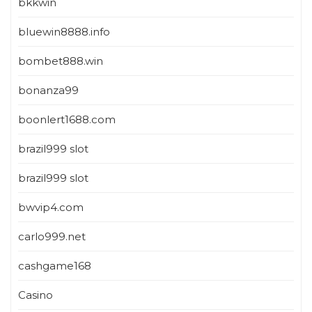
bkkwin
bluewin8888.info
bombet888.win
bonanza99
boonlert1688.com
brazil999 slot
brazil999 slot
bwvip4.com
carlo999.net
cashgame168
Casino