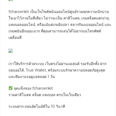
fcharoenkit เป็นเว็บไซต์พนันออนไลน์ศูนย์รวมทุกความเบิกบาน
ใจเอาไว้ภายในที่เดียว ไม่ว่าจะเป็น คาสิโนสด, เกมสล็อตแตกง่าย,
แทงบอลออนไลน์, หรือแม้แต่เกมยิงปลา สลากกินแบ่งออนไลน์ และ
เกมพนันอีกเยอะมาก ที่คุณสามารถเล่นได้ไม่ยากบนโทรศัพท์
เคลื่อนที่
เราให้บริการด้วยระบบ เว็บตรงไม่ผ่านเอเย่นต์ รองรับอีกทั้ง ฝาก
ถอนออโต้, True Wallet, พร้อมระบบรักษาความปลอดภัยสูงสุด
และทีมงานรอดูแลตลอด 1 วัน
จุดแข็งของ fcharoenkit
รวมคาสิโนสด สล็อต แทงบอล ครบในเว็บเดียว
ระบบฝาก-ถอนอัตโนมัติใน 10 วินาที