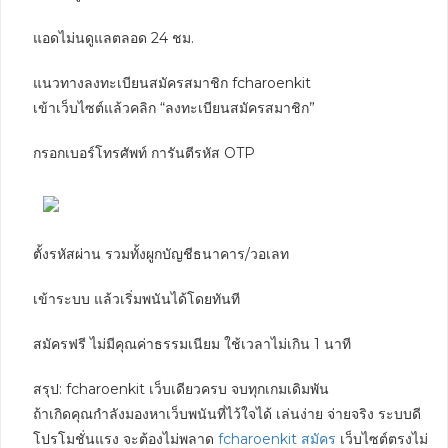
แอดไม่นดูแลตลอด 24 ชม.
แนวทางลงทะเบียนสมัครสมาชิก fcharoenkit
เข้าเว็บไซต์แล้วคลิก “ลงทะเบียนสมัครสมาชิก”
กรอกเบอร์โทรศัพท์ การันตีรหัส OTP
ตั้งรหัสผ่าน รวมทั้งผูกบัญชีธนาคาร/วอเลท
เข้าระบบ แล้วเริ่มพนันได้โดยทันที
สมัครฟรี ไม่มีคุณค่าธรรมเนียม ใช้เวลาไม่เกิน 1 นาที
สรุป: fcharoenkit เว็บเดียวครบ จบทุกเกมเดิมพัน
ถ้าเกิดคุณกำลังมองหาเว็บพนันที่ไว้ใจได้ เล่นง่าย จ่ายจริง ระบบดี
โปรโมชั่นแรง จะต้องไม่พลาด
fcharoenkit สมัคร
เว็บไซต์ตรงไม่