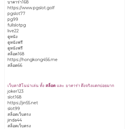
บาคาร่า168
https://www.pgslot.golf
pgslot77
pg99
fullslotpg
live22
ดูหนัง
ดูหนังฟรี
ดูหนังฟรี
สล็อต168
https://hongkong456.me
สล็อต66
เว็บคาสิโนน่าเล่น ทั้ง
สล็อต
และ
บาคาร่า
ตึงจริงแตกบ่อยมาก
joker123
slot168
https://jin55.net
slot99
สล็อตเว็บตรง
jinda44
สล็อตเว็บตรง