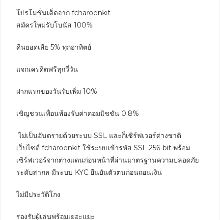
โปรโมชั่นเด็ดจาก fcharoenkit
สมัครใหม่รับโบนัส 100%
คืนยอดเสีย 5% ทุกอาทิตย์
แจกเครดิตฟรีทุกวี่วัน
ฝากแรกของวันรับเพิ่ม 10%
เชิญชวนเพื่อนพ้องรับค่าคอมมิชชัน 0.8%
️ ไม่เป็นอันตรายด้วยระบบ SSL และก็เซิร์ฟเวอร์ต่างชาติ
เว็บไซต์ fcharoenkit ใช้ระบบเข้ารหัส SSL 256-bit พร้อม
เซิร์ฟเวอร์จากต่างแดนก่อนหน้าที่ผ่านมาตรฐานความปลอดภัย
ระดับสากล มีระบบ KYC ยืนยันตัวตนก่อนถอนเงิน
ไม่มีประวัติโกง
รองรับผู้เล่นพร้อมเยอะแยะ