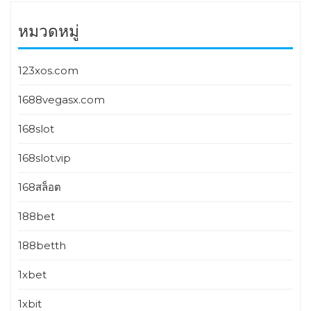
หมวดหมู่
123xos.com
1688vegasx.com
168slot
168slot.vip
168สล็อต
188bet
188betth
1xbet
1xbit