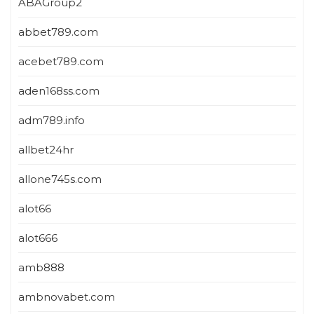
ABAGroup2
abbet789.com
acebet789.com
aden168ss.com
adm789.info
allbet24hr
allone745s.com
alot66
alot666
amb888
ambnovabet.com