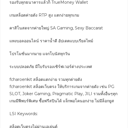
รองรับทุกธนาคารแล้วก็ TrueMoney Wallet
เกมสล็อตค่ายดัง RTP สูง แตกง่ายทุกเกม
คาสิโนสดจากค่ายใหญ่ SA Gaming, Sexy Baccarat
แทงบอลออนไลน์ ราคาน้ำดี อัปเดตแบบเรียลไทม์
โปรโมชั่นมากมาย แจกโบนัสทุกวัน
ระบบปลอดภัย มีใบรับรองเซิร์ฟเวอร์ต่างประเทศ
fcharoenkit สล็อตแตกง่าย รวมทุกค่ายดัง
fcharoenkit สล็อตเว็บตรง ให้บริการเกมจากค่ายดัง เช่น PG
SLOT, Joker Gaming, Pragmatic Play, JILI รวมทั้งอื่นๆทุก
เกมมีฟีพบร์พิเศษ ซื้อฟรีสปินได้ แจ็กพอโคนอกง่าย ไม่มีล็อกยูส
LSI Keywords:
สล็อตเว็บตรงไม่ผ่านเอเย่นต์