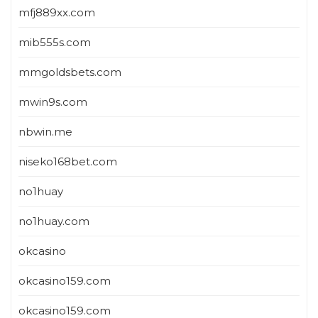
mfj889xx.com
mib555s.com
mmgoldsbets.com
mwin9s.com
nbwin.me
niseko168bet.com
no1huay
no1huay.com
okcasino
okcasino159.com
okcasino159.com