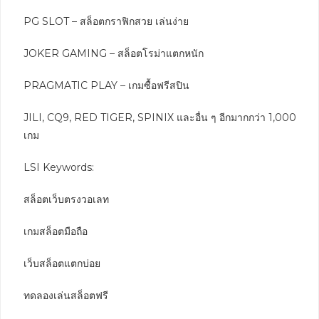
PG SLOT – สล็อตกราฟิกสวย เล่นง่าย
JOKER GAMING – สล็อตโรม่าแตกหนัก
PRAGMATIC PLAY – เกมซื้อฟรีสปิน
JILI, CQ9, RED TIGER, SPINIX และอื่น ๆ อีกมากกว่า 1,000
เกม
LSI Keywords:
สล็อตเว็บตรงวอเลท
เกมสล็อตมือถือ
เว็บสล็อตแตกบ่อย
ทดลองเล่นสล็อตฟรี