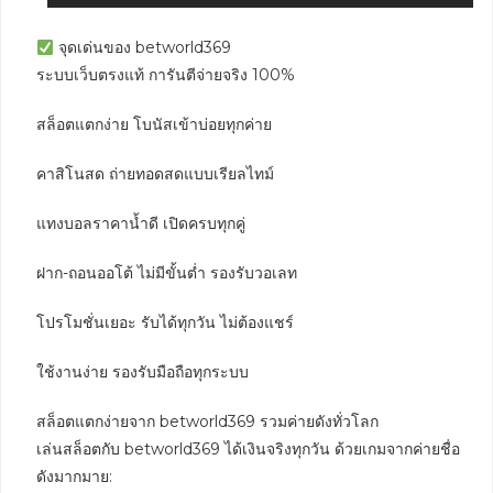
จุดเด่นของ betworld369
ระบบเว็บตรงแท้ การันตีจ่ายจริง 100%
สล็อตแตกง่าย โบนัสเข้าบ่อยทุกค่าย
คาสิโนสด ถ่ายทอดสดแบบเรียลไทม์
แทงบอลราคาน้ำดี เปิดครบทุกคู่
ฝาก-ถอนออโต้ ไม่มีขั้นต่ำ รองรับวอเลท
โปรโมชั่นเยอะ รับได้ทุกวัน ไม่ต้องแชร์
ใช้งานง่าย รองรับมือถือทุกระบบ
สล็อตแตกง่ายจาก betworld369 รวมค่ายดังทั่วโลก
เล่นสล็อตกับ betworld369 ได้เงินจริงทุกวัน ด้วยเกมจากค่ายชื่อ
ดังมากมาย: