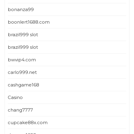
bonanza99
boonlert1688.com
brazil999 slot
brazil999 slot
bwvip4.com
carlo999.net
cashgame168
Casino
chang7777
cupcake88x.com