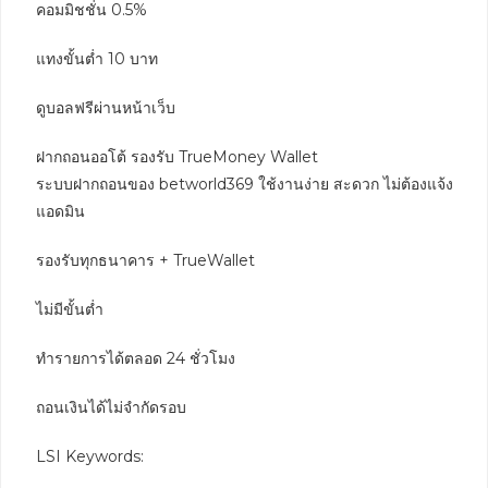
คอมมิชชั่น 0.5%
แทงขั้นต่ำ 10 บาท
ดูบอลฟรีผ่านหน้าเว็บ
ฝากถอนออโต้ รองรับ TrueMoney Wallet
ระบบฝากถอนของ betworld369 ใช้งานง่าย สะดวก ไม่ต้องแจ้ง
แอดมิน
รองรับทุกธนาคาร + TrueWallet
ไม่มีขั้นต่ำ
ทำรายการได้ตลอด 24 ชั่วโมง
ถอนเงินได้ไม่จำกัดรอบ
LSI Keywords: