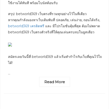
ใช้งานได้ทันที พร้อมโบนัสต้อนรับ
สรุป: betworld369 เว็บตรงที่รวมทุกอย่างไว้ในที่เดียว
หากคุณกำลังมองหาเว็บเดิมพันที่ ปลอดภัย, เล่นง่าย, ถอนได้จริง,
betworld369 เครดิตฟรี
และ มีโปรโมชั่นคุ้มที่สุด ต้องไม่พลาด
betworld369 เว็บตรงตัวจริงที่ให้คุณเล่นครบจบในยูสเดียว
สมัครเลยวันนี้ที่ betworld369 แล้วเริ่มทำกำไรกับเว็บที่คุณไว้ใจ
ได้!
…
Read More