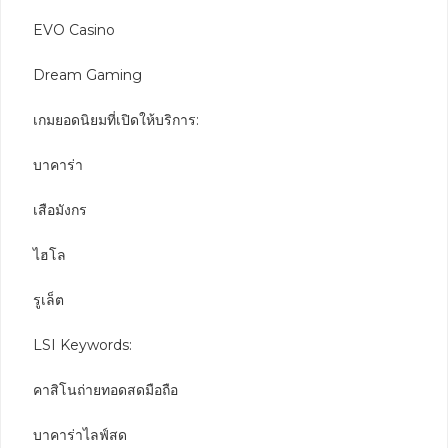
EVO Casino
Dream Gaming
เกมยอดนิยมที่เปิดให้บริการ:
บาคาร่า
เสือมังกร
ไฮโล
รูเล็ต
LSI Keywords:
คาสิโนถ่ายทอดสดมือถือ
บาคาร่าไลฟ์สด