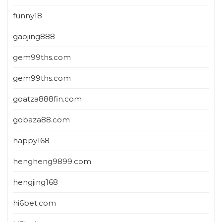
funny18
gaojing888
gem99ths.com
gem99ths.com
goatza888fin.com
gobaza88.com
happy168
hengheng9899.com
hengjing168
hi6bet.com