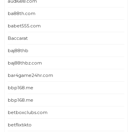
audi688.com
ba88th.com
babet555.com
Baccarat
baj88thb
baj88thbz.com
bar4game24hr.com
bbp168.me
bbp168.me
betboxclubs.com
betflixtikto