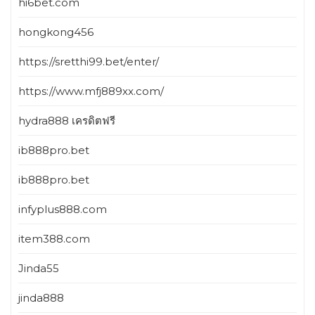
hi6bet.com
hongkong456
https://sretthi99.bet/enter/
https://www.mfj889xx.com/
hydra888 เครดิตฟรี
ib888pro.bet
ib888pro.bet
infyplus888.com
item388.com
Jinda55
jinda888