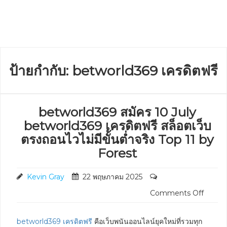
ป้ายกำกับ:
betworld369 เครดิตฟรี
betworld369 สมัคร 10 July
betworld369 เครดิตฟรี สล็อตเว็บ
ตรงถอนไวไม่มีขั้นต่ำจริง Top 11 by
Forest
Kevin Gray
22 พฤษภาคม 2025
Comments Off
betworld369 เครดิตฟรี
คือเว็บพนันออนไลน์ยุคใหม่ที่รวมทุก