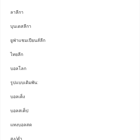
ลาลีกา
บุนเดสลีกา
ยูฟ่าแชมเปียนส์ลีก
ไทยลีก
บอลโลก
รูปแบบเดิมพัน:
บอลเต็ง
บอลสเต็ป
แทงบอลสด
สูง/ต่ำ