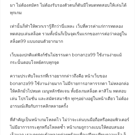
มา ไม่ต้องสมัคร ไม่ต้องรับรองตัวตนก็ดันมีโหมดทดสอบให้เล่นได้
ทุกเกม
เท่านั้นก็ทำให้พวกเรารู้สึกว่านี่แหละ เว็บที่ควรค่าแก่การทดลอง
ทดสอบเล่นสล็อต รวมทั้งนั่นก็เป็นจุดเริ่มแรกของการต่อว่าดอยู่ใน
สล็อต99 แบบถอนตัวยากมาก
เว็บมองปกติแต่ฟังก์ชันไม่ธรรมดา bonanza99 ใช้งานง่ายแม้
กระนั้นตอบโจทย์ครบทุกจุด
ความประทับใจแรกที่เราอยากกล่าวถึงคือ หน้าเว็บของ
bonanza99 ใช้งานง่ายมาก ไม่มีรายการอาหารรกตา ไม่หลอกล่อ
ให้คลิกมั่วไปหมด เมนูหลักชัดเจน ทั้งยังเกมสล็อต คาสิโน ทดสอบ
เล่น โปรโมชั่น และสมัครสมาชิก ทุกๆอย่างอยู่ในหน้าเดียว ไม่ต้อง
อารมณ์เสียกับการคลิกหลายครั้ง
ที่สำคัญเป็นหน้าเกมโหลดไว ไม่ว่าจะเล่นบนมือถือหรือคอมพิวเตอร์
ไม่มีอาการกระตุกหรือโหลดซ้ำ หน้าเกมถูกวางแบบให้ตอบสนอง
เร็วมาก เราเคยกดเข้าหลายค่ายพร้อมเพื่อเปรียบเทียบความเร็ว ก็