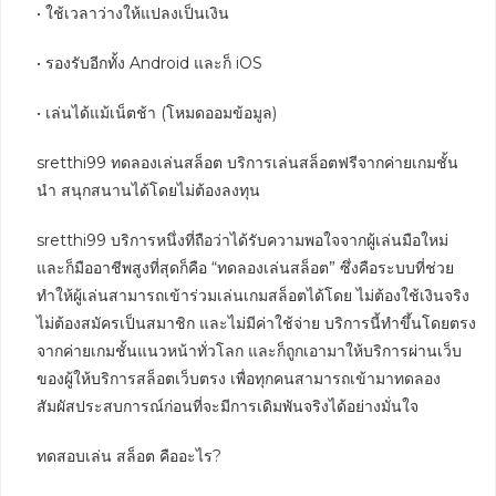
• ใช้เวลาว่างให้แปลงเป็นเงิน
• รองรับอีกทั้ง Android และก็ iOS
• เล่นได้แม้เน็ตช้า (โหมดออมข้อมูล)
sretthi99 ทดลองเล่นสล็อต บริการเล่นสล็อตฟรีจากค่ายเกมชั้น
นำ สนุกสนานได้โดยไม่ต้องลงทุน
sretthi99 บริการหนึ่งที่ถือว่าได้รับความพอใจจากผู้เล่นมือใหม่
และก็มืออาชีพสูงที่สุดก็คือ “ทดลองเล่นสล็อต” ซึ่งคือระบบที่ช่วย
ทำให้ผู้เล่นสามารถเข้าร่วมเล่นเกมสล็อตได้โดย ไม่ต้องใช้เงินจริง
ไม่ต้องสมัครเป็นสมาชิก และไม่มีค่าใช้จ่าย บริการนี้ทำขึ้นโดยตรง
จากค่ายเกมชั้นแนวหน้าทั่วโลก และก็ถูกเอามาให้บริการผ่านเว็บ
ของผู้ให้บริการสล็อตเว็บตรง เพื่อทุกคนสามารถเข้ามาทดลอง
สัมผัสประสบการณ์ก่อนที่จะมีการเดิมพันจริงได้อย่างมั่นใจ
ทดสอบเล่น สล็อต คืออะไร?