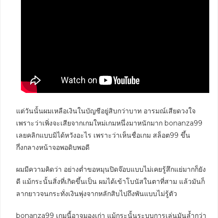
แต่วันนั้นผมเหลือเงินในบัญชีอยู่สิบกว่าบาท อารมณ์เสียดวงใจ
เพราะว่าเพิ่งจะเสียจากเกมใหม่เกมหนึ่งมาหนักมาก bonanza99
เลยคลิกแบบมิได้หวังอะไร เพราะว่าเห็นชื่อเกม สล็อต99 ขึ้น
กึ่งกลางหน้าจอพอดิบพอดี
ผมมีความคิดว่า อย่างต่ำขอหมุนปิดจ๊อบแบบไม่เคยรู้สึกแย่มากก็ยัง
ดี แม้กระนั้นสิ่งที่เกิดขึ้นเป็น ผมได้เข้าโบนัสในตาที่สาม แล้วมันก็
ลากยาวจนกระทั่งเงินพุ่งจากหลักสิบไปถึงพันแบบไม่รู้ตัว
bonanza99 เกมนี้อาจมองเก่า แม้กระนั้นระบบการเล่นมันล้ำกว่า