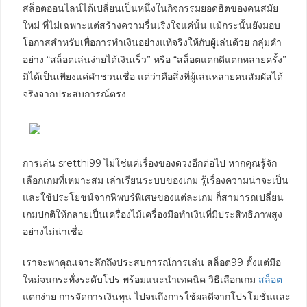
สล็อตออนไลน์ได้เปลี่ยนเป็นหนึ่งในกิจกรรมยอดฮิตของคนสมัย
ใหม่ ที่ไม่เฉพาะแต่สร้างความรื่นเริงใจแค่นั้น แม้กระนั้นยังมอบ
โอกาสสำหรับเพื่อการทำเงินอย่างแท้จริงให้กับผู้เล่นด้วย กลุ่มคำ
อย่าง “สล็อตเล่นง่ายได้เงินเร็ว” หรือ “สล็อตแตกดีแตกหลายครั้ง”
มิได้เป็นเพียงแค่คำชวนเชื่อ แต่ว่าคือสิ่งที่ผู้เล่นหลายคนสัมผัสได้
จริงจากประสบการณ์ตรง
การเล่น sretthi99 ไม่ใช่แค่เรื่องของดวงอีกต่อไป หากคุณรู้จัก
เลือกเกมที่เหมาะสม เล่าเรียนระบบของเกม รู้เรื่องความน่าจะเป็น
และใช้ประโยชน์จากฟีพบร์พิเศษของแต่ละเกม ก็สามารถเปลี่ยน
เกมปกติให้กลายเป็นเครื่องไม้เครื่องมือทำเงินที่มีประสิทธิภาพสูง
อย่างไม่น่าเชื่อ
เราจะพาคุณเจาะลึกถึงประสบการณ์การเล่น สล็อต99 ตั้งแต่มือ
ใหม่จนกระทั่งระดับโปร พร้อมแนะนำเทคนิค วิธีเลือกเกม
สล็อต
แตกง่าย การจัดการเงินทุน ไปจนถึงการใช้ผลดีจากโปรโมชั่นและ