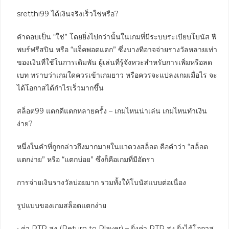
sretthi99 ได้เงินจริงเร็วใช่หรือ?
คำตอบเป็น “ใช่” โดยยิ่งไปกว่านั้นในเกมที่มีระบบระเบียบโบนัส ฟี
พบร์ฟรีสปิน หรือ “แจ็คพอตแตก” ซึ่งบางทีอาจจ่ายรางวัลหลายเท่า
ของเงินที่ใช้ในการเดิมพัน ผู้เล่นที่รู้จังหวะสำหรับการเพิ่มหรือลด
เบท ทราบว่าเกมใดควรเข้าเกมยาว หรือควรจะแปลงเกมเมื่อไร จะ
ได้โอกาสได้กำไรเร็วมากขึ้น
สล็อต99 แตกดีแตกหลายครั้ง – เกมไหนน่าเล่น เกมไหนทำเงิน
ง่าย?
หนึ่งในคำที่ถูกกล่าวถึงมากมายในแวดวงสล็อต คือคำว่า “สล็อต
แตกง่าย” หรือ “แตกบ่อย” ซึ่งก็คือเกมที่มีอัตรา
การจ่ายเงินรางวัลบ่อยมาก รวมทั้งให้โบนัสแบบต่อเนื่อง
รูปแบบของเกมสล็อตแตกง่าย
• ค่า RTP สูง (Return to Player) – ยิ่งค่า RTP สูง ยิ่งได้โอกาส