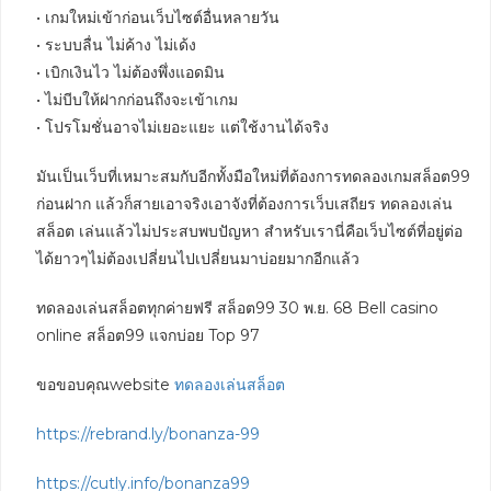
• เกมใหม่เข้าก่อนเว็บไซต์อื่นหลายวัน
• ระบบลื่น ไม่ค้าง ไม่เด้ง
• เบิกเงินไว ไม่ต้องพึ่งแอดมิน
• ไม่บีบให้ฝากก่อนถึงจะเข้าเกม
• โปรโมชั่นอาจไม่เยอะแยะ แต่ใช้งานได้จริง
มันเป็นเว็บที่เหมาะสมกับอีกทั้งมือใหม่ที่ต้องการทดลองเกมสล็อต99
ก่อนฝาก แล้วก็สายเอาจริงเอาจังที่ต้องการเว็บเสถียร ทดลองเล่น
สล็อต เล่นแล้วไม่ประสบพบปัญหา สำหรับเรานี่คือเว็บไซต์ที่อยู่ต่อ
ได้ยาวๆไม่ต้องเปลี่ยนไปเปลี่ยนมาบ่อยมากอีกแล้ว
ทดลองเล่นสล็อตทุกค่ายฟรี สล็อต99 30 พ.ย. 68 Bell casino
online สล็อต99 แจกบ่อย Top 97
ขอขอบคุณwebsite
ทดลองเล่นสล็อต
https://rebrand.ly/bonanza-99
https://cutly.info/bonanza99