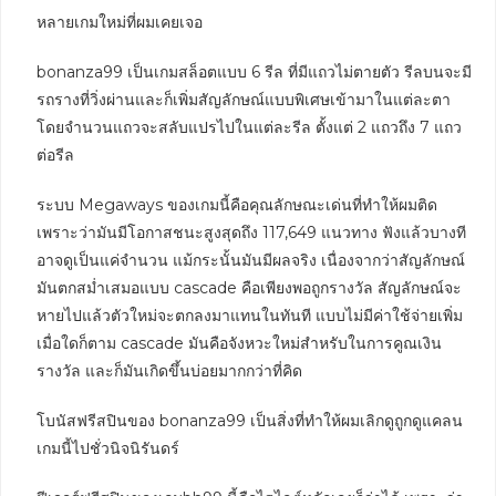
หลายเกมใหม่ที่ผมเคยเจอ
bonanza99 เป็นเกมสล็อตแบบ 6 รีล ที่มีแถวไม่ตายตัว รีลบนจะมี
รถรางที่วิ่งผ่านและก็เพิ่มสัญลักษณ์แบบพิเศษเข้ามาในแต่ละตา
โดยจำนวนแถวจะสลับแปรไปในแต่ละรีล ตั้งแต่ 2 แถวถึง 7 แถว
ต่อรีล
ระบบ Megaways ของเกมนี้คือคุณลักษณะเด่นที่ทำให้ผมติด
เพราะว่ามันมีโอกาสชนะสูงสุดถึง 117,649 แนวทาง ฟังแล้วบางที
อาจดูเป็นแค่จำนวน แม้กระนั้นมันมีผลจริง เนื่องจากว่าสัญลักษณ์
มันตกสม่ำเสมอแบบ cascade คือเพียงพอถูกรางวัล สัญลักษณ์จะ
หายไปแล้วตัวใหม่จะตกลงมาแทนในทันที แบบไม่มีค่าใช้จ่ายเพิ่ม
เมื่อใดก็ตาม cascade มันคือจังหวะใหม่สำหรับในการคูณเงิน
รางวัล และก็มันเกิดขึ้นบ่อยมากกว่าที่คิด
โบนัสฟรีสปินของ bonanza99 เป็นสิ่งที่ทำให้ผมเลิกดูถูกดูแคลน
เกมนี้ไปชั่วนิจนิรันดร์