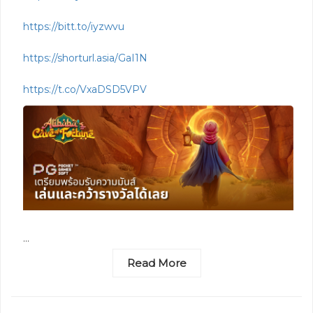
https://bitt.to/iyzwvu
https://shorturl.asia/GaI1N
https://t.co/VxaDSD5VPV
…
Read More