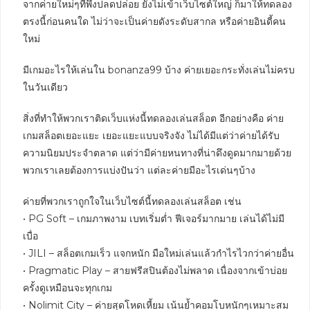
จากค่ายใหม่ๆที่พึ่งปลดปล่อย ยังไม่เข้าเว็บไซต์ใหญ่ ก็มาให้ทดลอง
ตรงนี้ก่อนคนใด ไม่ว่าจะเป็นค่ายดังระดับสากล หรือค่ายอินดี้คน
ใหม่
มีเกมอะไรให้เล่นใน bonanza99 บ้าง ค่ายเยอะกระทั่งเล่นไม่ครบ
ในวันเดียว
สิ่งที่ทำให้พวกเราติดเว็บแห่งนี้ทดลองเล่นสล็อต อีกอย่างคือ ค่าย
เกมสล็อตเยอะแยะ เยอะแยะแบบจริงจัง ไม่ได้มีแต่ว่าค่ายได้รับ
ความนิยมประจำตลาด แต่ว่ามีค่ายหนทางที่น่าดึงดูดมากมายด้วย
พวกเราเลยต้องการแบ่งปันว่า แต่ละค่ายมีอะไรเด่นๆบ้าง
ค่ายที่พวกเราถูกใจในเว็บไซต์นี้ทดลองเล่นสล็อต เช่น
• PG Soft – เกมภาพงาม เบทเริ่มต่ำ ฟีเจอร์มากมาย เล่นได้ไม่มี
เบื่อ
• JILI – สล็อตเกมเร็ว แจกหนัก มือใหม่เล่นแล้วกำไรไวกว่าค่ายอื่น
• Pragmatic Play – สายฟรีสปินต้องไม่พลาด เนื่องจากเข้าบ่อย
ครั้งดูเหมือนจะทุกเกม
• Nolimit City – ค่ายสุดโหดเหี้ยม เน้นย้ำคอมโบหนักๆเหมาะสม