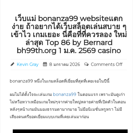
เว็บแม่ bonanza99 websiteแตก
ง่าย ถ้าอยากได้เว็บสล็อตเล่นสบาย ๆ
เข้าไว เกมเยอะ นี่คือที่ที่ควรลอง ใหม่
ล่าสุด Top 86 by Bernard
bh99th.org 1 ม.ค. 2569 casino
Kevin Gray
8 มกราคม 2026
Comments Off
bonanza99 หนึ่งในเกมสล็อตที่เยี่ยมที่สุดที่เคยเจอในปีนี้
ผมไม่ได้ตั้งใจจะเล่นเกม
bonanza99
ในตอนแรก เพราะมันดูเก่า
ไม่หวือหวาเหมือนเกมใหม่ๆจากค่ายใหญ่หลายค่ายที่เปิดตัวในตอน
หลังๆหน้าเกมมันมองธรรมดามากมาย ไม่มีอนิเมชั่นหรูหรา ไม่มี
เสียงดนตรียอดเยี่ยมแบบเกมที่เคยเล่นมาก่อน