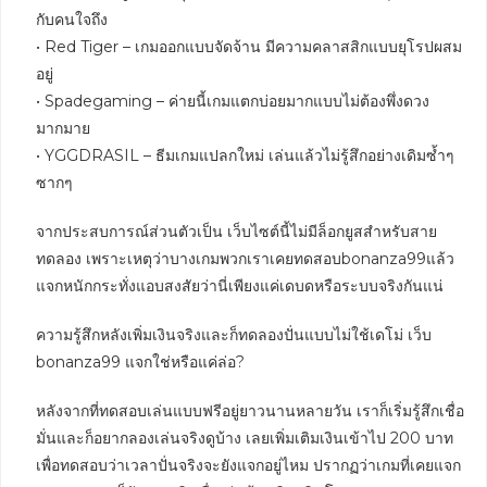
กับคนใจถึง
• Red Tiger – เกมออกแบบจัดจ้าน มีความคลาสสิกแบบยุโรปผสม
อยู่
• Spadegaming – ค่ายนี้เกมแตกบ่อยมากแบบไม่ต้องพึ่งดวง
มากมาย
• YGGDRASIL – ธีมเกมแปลกใหม่ เล่นแล้วไม่รู้สึกอย่างเดิมซ้ำๆ
ซากๆ
จากประสบการณ์ส่วนตัวเป็น เว็บไซต์นี้ไม่มีล็อกยูสสำหรับสาย
ทดลอง เพราะเหตุว่าบางเกมพวกเราเคยทดสอบbonanza99แล้ว
แจกหนักกระทั่งแอบสงสัยว่านี่เพียงแค่เดบดหรือระบบจริงกันแน่
ความรู้สึกหลังเพิ่มเงินจริงและก็ทดลองปั่นแบบไม่ใช้เดโม่ เว็บ
bonanza99 แจกใช่หรือแค่ล่อ?
หลังจากที่ทดสอบเล่นแบบฟรีอยู่ยาวนานหลายวัน เราก็เริ่มรู้สึกเชื่อ
มั่นและก็อยากลองเล่นจริงดูบ้าง เลยเพิ่มเติมเงินเข้าไป 200 บาท
เพื่อทดสอบว่าเวลาปั่นจริงจะยังแจกอยู่ไหม ปรากฏว่าเกมที่เคยแจก