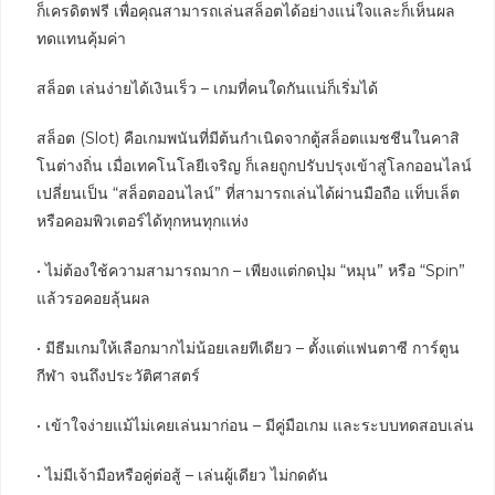
ก็เครดิตฟรี เพื่อคุณสามารถเล่นสล็อตได้อย่างแน่ใจและก็เห็นผล
ทดแทนคุ้มค่า
สล็อต เล่นง่ายได้เงินเร็ว – เกมที่คนใดกันแน่ก็เริ่มได้
สล็อต (Slot) คือเกมพนันที่มีต้นกำเนิดจากตู้สล็อตแมชชีนในคาสิ
โนต่างถิ่น เมื่อเทคโนโลยีเจริญ ก็เลยถูกปรับปรุงเข้าสู่โลกออนไลน์
เปลี่ยนเป็น “สล็อตออนไลน์” ที่สามารถเล่นได้ผ่านมือถือ แท็บเล็ต
หรือคอมพิวเตอร์ได้ทุกหนทุกแห่ง
• ไม่ต้องใช้ความสามารถมาก – เพียงแต่กดปุ่ม “หมุน” หรือ “Spin”
แล้วรอคอยลุ้นผล
• มีธีมเกมให้เลือกมากไม่น้อยเลยทีเดียว – ตั้งแต่แฟนตาซี การ์ตูน
กีฬา จนถึงประวัติศาสตร์
• เข้าใจง่ายแม้ไม่เคยเล่นมาก่อน – มีคู่มือเกม และระบบทดสอบเล่น
• ไม่มีเจ้ามือหรือคู่ต่อสู้ – เล่นผู้เดียว ไม่กดดัน