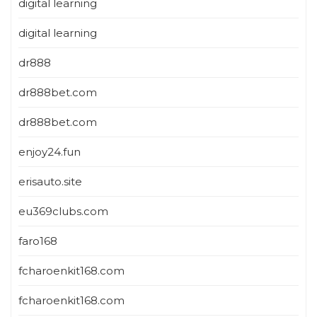
digital learning
digital learning
dr888
dr888bet.com
dr888bet.com
enjoy24.fun
erisauto.site
eu369clubs.com
faro168
fcharoenkit168.com
fcharoenkit168.com