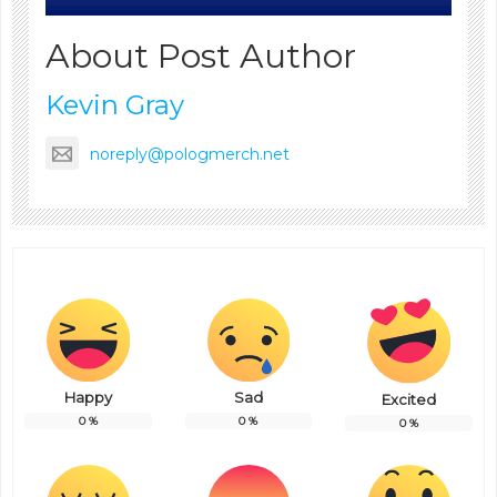
About Post Author
Kevin Gray
noreply@pologmerch.net
Happy
Sad
Excited
0
%
0
%
0
%