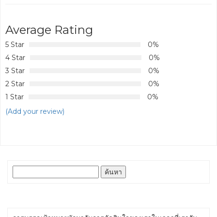
Average Rating
5 Star
0%
4 Star
0%
3 Star
0%
2 Star
0%
1 Star
0%
(Add your review)
ค้นหา
สำหรับ: