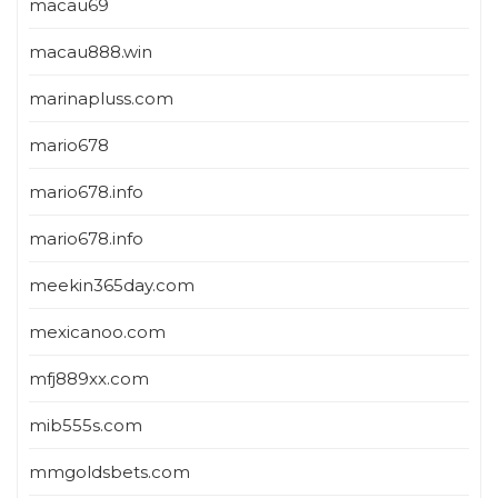
macau69
macau888.win
marinapluss.com
mario678
mario678.info
mario678.info
meekin365day.com
mexicanoo.com
mfj889xx.com
mib555s.com
mmgoldsbets.com