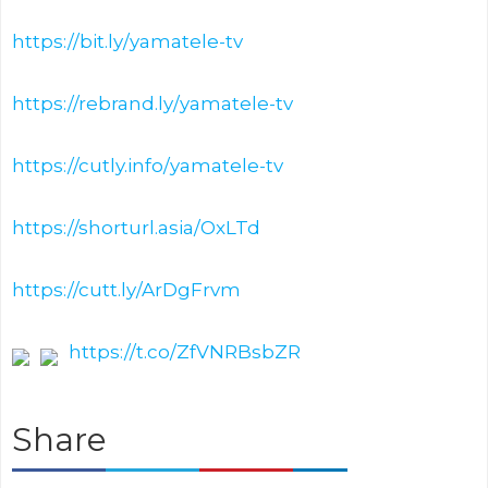
https://bit.ly/yamatele-tv
https://rebrand.ly/yamatele-tv
https://cutly.info/yamatele-tv
https://shorturl.asia/OxLTd
https://cutt.ly/ArDgFrvm
https://t.co/ZfVNRBsbZR
Share