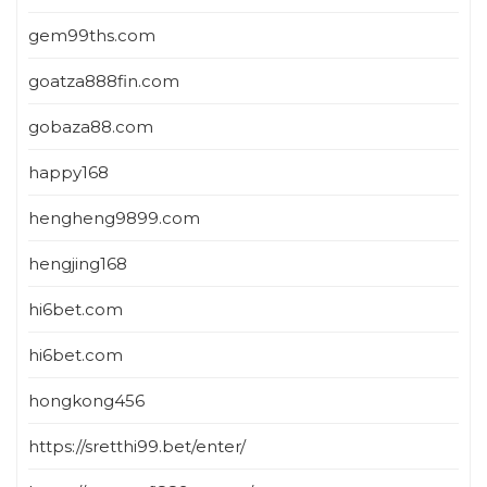
gem99ths.com
goatza888fin.com
gobaza88.com
happy168
hengheng9899.com
hengjing168
hi6bet.com
hi6bet.com
hongkong456
https://sretthi99.bet/enter/