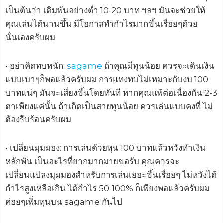
เป็นต้นว่า เดิมพันอย่างต่ำ 10-20 บาท ฯลฯ มันจะช่วยให้
คุณเล่นได้นานขึ้น มีโอกาสทำกำไรมากขึ้นเรื่อยๆด้วย
นั่นเองครับผม
• อย่าคิดทบหนัก:
sagame
ถ้าคุณมีทุนน้อย ควรจะเดินเงิน
แบบเบาๆก็พอแล้วครับผม การแทงทบไม่เหมาะกับงบ 100
บาทแน่ๆ มันจะเสี่ยงขึ้นโดยทันที หากคุณแพ้ต่อเนื่องกัน 2-3
ตาเพียงแค่นั้น ถ้าเกิดเป็นสายทุนน้อย ควรเล่นแบบคงที่ ไม่
ต้องรีบร้อนครับผม
• เปลี่ยนมุมมอง: การเล่นด้วยทุน 100 บาทแล้วหวังทำเงิน
หลักพัน เป็นอะไรที่ยากมากมายขอรับ คุณควรจะ
เปลี่ยนแปลงมุมมองสำหรับการเล่นเยอะขึ้นเรื่อยๆ ไม่หวังได้
กำไรสูงเหลือเกิน ได้กำไร 50-100% ก็เพียงพอแล้วครับผม
ค่อยๆเพิ่มทุนบน sagame กันไป