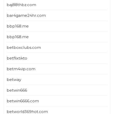
baj88thbz.com
bar4game24hr.com
bbp168.me
bbp168.me
betboxclubs.com
betflixtikto
betm4vip.com
betway
betwin666
betwin6666.com
betworld369hot.com