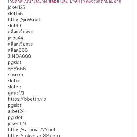
เว็บคาสิโนน่าเล่น ทั้ง
สล็อต
และ
บาคาร่า
ตึงจริงแตกบ่อยมาก
joker123
slot168
https://jin55.net
slot99
สล็อตเว็บตรง
jinda44
สล็อตเว็บตรง
สล็อต888
JINDA888
pgslot
พุซซี่888
บาคาร่า
slotxo
slotpg
ดูหนังโป๊
https://1xbetth.vip
pgslot
allbet24
pg slot
joker 123
https://samurai777.net
https://tokyoslot88.com