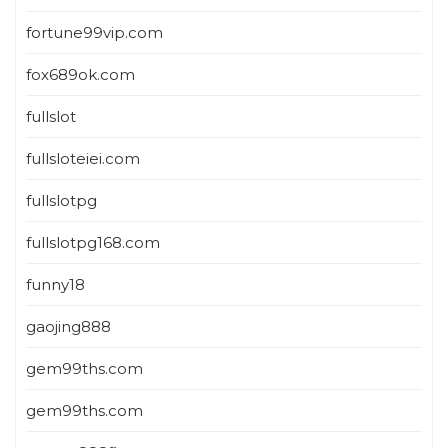
fortune99vip.com
fox689ok.com
fullslot
fullsloteiei.com
fullslotpg
fullslotpg168.com
funny18
gaojing888
gem99ths.com
gem99ths.com