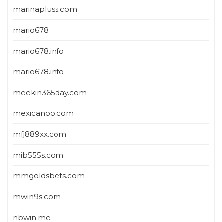
marinapluss.com
mario678
mario678.info
mario678.info
meekin365day.com
mexicanoo.com
mfj889xx.com
mib555s.com
mmgoldsbets.com
mwin9s.com
nbwin.me