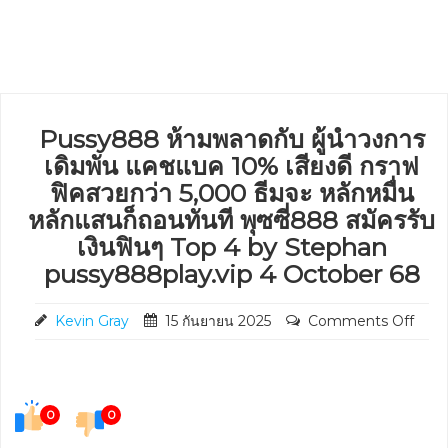
Pussy888 ห้ามพลาดกับ ผู้นำวงการ
เดิมพัน แคชแบค 10% เสียงดี กราฟ
ฟิคสวยกว่า 5,000 ธีมจะ หลักหมื่น
หลักแสนก็ถอนทันที พุซซี่888 สมัครรับ
เงินฟินๆ Top 4 by Stephan
pussy888play.vip 4 October 68
Kevin Gray
15 กันยายน 2025
Comments Off
0
0