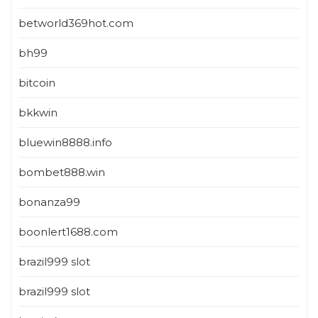
betworld369hot.com
bh99
bitcoin
bkkwin
bluewin8888.info
bombet888.win
bonanza99
boonlert1688.com
brazil999 slot
brazil999 slot