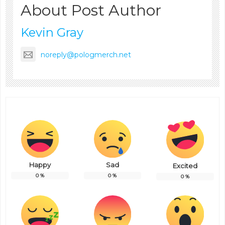
About Post Author
Kevin Gray
noreply@pologmerch.net
Happy
Sad
Excited
0
%
0
%
0
%