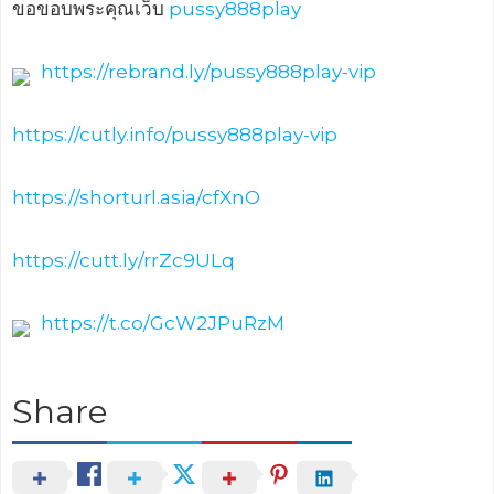
ขอขอบพระคุณเว็บ
pussy888play
https://rebrand.ly/pussy888play-vip
https://cutly.info/pussy888play-vip
https://shorturl.asia/cfXnO
https://cutt.ly/rrZc9ULq
https://t.co/GcW2JPuRzM
Share