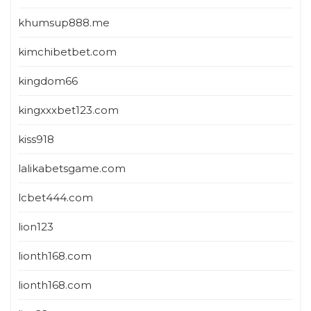
khumsup888.me
kimchibetbet.com
kingdom66
kingxxxbet123.com
kiss918
lalikabetsgame.com
lcbet444.com
lion123
lionth168.com
lionth168.com