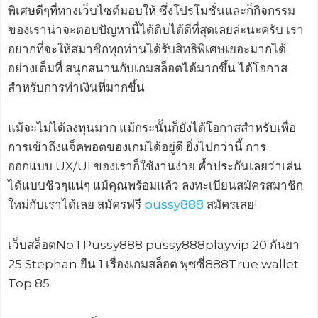
พิเศษดีๆที่ทางเว็บไซต์มอบให้ ซึ่งโปรโมชั่นและก็กิจกรรม
ของเราน่าจะตอบปัญหานี้ได้ดิบได้ดีที่สุดเลยล่ะนะครับ เรา
อยากที่จะให้สมาชิกทุกท่านได้รับสิทธิพิเศษเยอะมากได้
อย่างเต็มที่ สนุกสนานกับเกมสล็อตได้มากขึ้น ได้โอกาส
สำหรับการทำเงินที่มากขึ้น
แม้จะไม่ได้ลงทุนมาก แม้กระนั้นก็ยังได้โอกาสสำหรับเพื่อ
การเข้าถึงแจ็คพอตของเกมได้อยู่ดี ยิ่งไปกว่านี้ การ
ออกแบบ UX/UI ของเราก็ใช้งานง่าย ค้ำประกันเลยว่าเล่น
ได้แบบชิวๆแน่ๆ แม้คุณพร้อมแล้ว ลงทะเบียนสมัครสมาชิก
ใหม่กับเราได้เลย สมัครฟรี
pussy888
สมัครเลย!
เว็บสล็อตNo.1 Pussy888 pussy888play.vip 20 กันยา
25 Stephan ยืน 1 เรื่องเกมสล็อต พุซซี่888True wallet
Top 85