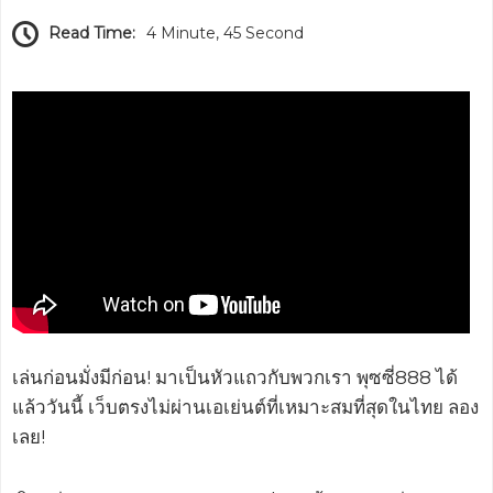
Read Time:
4 Minute, 45 Second
เล่นก่อนมั่งมีก่อน! มาเป็นหัวแถวกับพวกเรา พุซซี่888 ได้
แล้ววันนี้ เว็บตรงไม่ผ่านเอเย่นต์ที่เหมาะสมที่สุดในไทย ลอง
เลย!