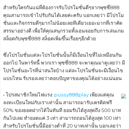
สำหรับใครกันแน่ที่ต้องการรับโปรโมชั่นดีๆจากพุซซี่888
คุณสามารถเข้าไปรับกันได้เลยค่ะครับ บอกเลยว่า มีโปรโม
ชั่นและกิจกรรมดีๆมากไม่น้อยเลยทีเดียวเยอะมากที่เราคัด
สรรมาอย่างดี เพื่อให้คุณสนุกรวมทั้งเอนจอยกับการเล่นเกม
สล็อตกับพุซซี่888 สล็อตเพิ่มขึ้นเรื่อยๆอีกด้วย
ซึ่งโปรโมชั่นแต่ละโปรโมชั่นนั้นก็มีเงื่อนไขที่ไม่เหมือนกัน
ออกไป ในพาร์ทนี้ พวกเรา พุซซี่888 จะพาคุณมาดูเลยว่า มี
โปรโมชั่นอะไรที่น่าสนใจบ้าง แต่ละโปรโมชั่นจะมีเงื่อนไข
แบบไหน รับรองเลยว่าตอบปัญหาของคุณได้อย่างแน่นอน
• โปรสมาชิกใหม่ไฟแรง:
pussy888play
เพียงแต่คุณ
ลงทะเบียนใหม่กับเราเท่านั้น สามารถมารับเครดิตฟรี
50% ของยอดฝากได้ในทันที ยอมรับได้สูงสุดถึง 500 บาท
กันไปเลย ทำยอดแค่ 3 เท่า สามารถถอนได้สูงสุด 100 เท่า
สำหรับโปรโมชั่นนี้มีอย่างต่ำที่ 20 บาทเท่านั้น บอกเลยว่า