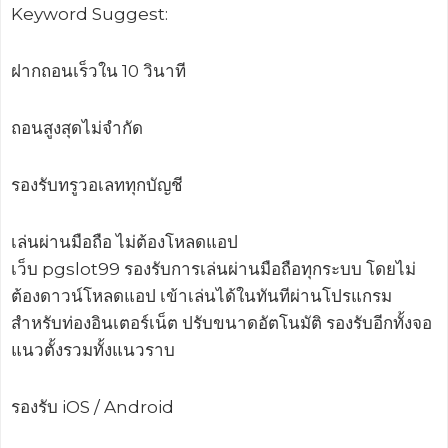
Keyword Suggest:
ฝากถอนเร็วใน 10 วินาที
ถอนสูงสุดไม่จำกัด
รองรับทรูวอเลททุกบัญชี
เล่นผ่านมือถือ ไม่ต้องโหลดแอป
เว็บ pgslot99 รองรับการเล่นผ่านมือถือทุกระบบ โดยไม่
ต้องดาวน์โหลดแอป เข้าเล่นได้ในทันทีผ่านโปรแกรม
สำหรับท่องอินเตอร์เน็ต ปรับขนาดอัตโนมัติ รองรับอีกทั้งจอ
แนวตั้งรวมทั้งแนวราบ
รองรับ iOS / Android