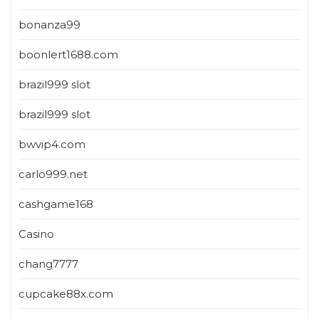
bonanza99
boonlert1688.com
brazil999 slot
brazil999 slot
bwvip4.com
carlo999.net
cashgame168
Casino
chang7777
cupcake88x.com