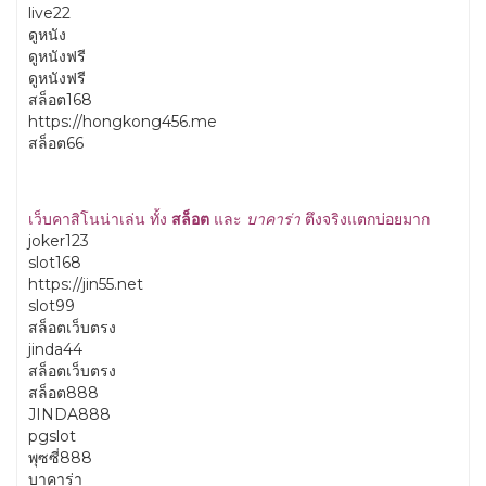
live22
ดูหนัง
ดูหนังฟรี
ดูหนังฟรี
สล็อต168
https://hongkong456.me
สล็อต66
เว็บคาสิโนน่าเล่น ทั้ง
สล็อต
และ
บาคาร่า
ตึงจริงแตกบ่อยมาก
joker123
slot168
https://jin55.net
slot99
สล็อตเว็บตรง
jinda44
สล็อตเว็บตรง
สล็อต888
JINDA888
pgslot
พุซซี่888
บาคาร่า