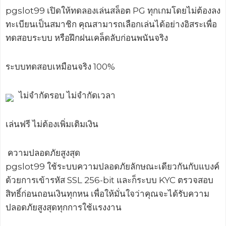
pgslot99 เปิดให้ทดลองเล่นสล็อต PG ทุกเกมโดยไม่ต้องลง
ทะเบียนเป็นสมาชิก คุณสามารถเลือกเล่นได้อย่างอิสระเพื่อ
ทดสอบระบบ หรือฝึกฝนเคล็ดลับก่อนพนันจริง
ระบบทดสอบเหมือนจริง 100%
ไม่จำกัดรอบ ไม่จำกัดเวลา
เล่นฟรี ไม่ต้องเพิ่มเติมเงิน
️ ความปลอดภัยสูงสุด
pgslot99 ใช้ระบบความปลอดภัยลักษณะเดียวกันกับแบงค์
ด้วยการเข้ารหัส SSL 256-bit และก็ระบบ KYC ตรวจสอบ
สิทธิ์ก่อนถอนเงินทุกหน เพื่อให้มั่นใจว่าคุณจะได้รับความ
ปลอดภัยสูงสุดทุกการใช้แรงงาน