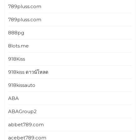
789pluss.com
789pluss.com
888pg
8lots.me
918Kiss
918kiss ดาวน์โหลด
918kissauto
ABA
ABAGroup2
abbet789.com
acebet789.com