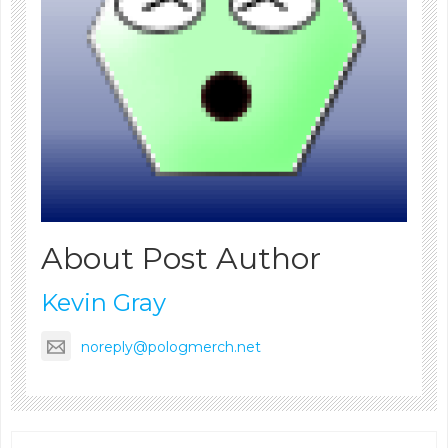
About Post Author
Kevin Gray
noreply@pologmerch.net