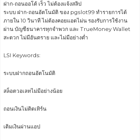
ฝาก-ถอนออโต้ เร็ว ไม่ต้องแจ้งสลิป
ระบบ ฝาก-ถอนอัตโนมัติ ของ pgslot99 ทำรายการได้
ภายใน 10 วินาที ไม่ต้องคอยแอดไม่น รองรับการใช้งาน
ผ่าน บัญชีธนาคารทุกจำพวก และ TrueMoney Wallet
สะดวก ไม่มีอันตราย และไม่มีอย่างต่ำ
LSI Keywords:
ระบบฝากถอนอัตโนมัติ
สล็อตวอเลทไม่มีอย่างน้อย
ถอนเงินไม่ติดเทิร์น
เติมเงินผ่านแอป