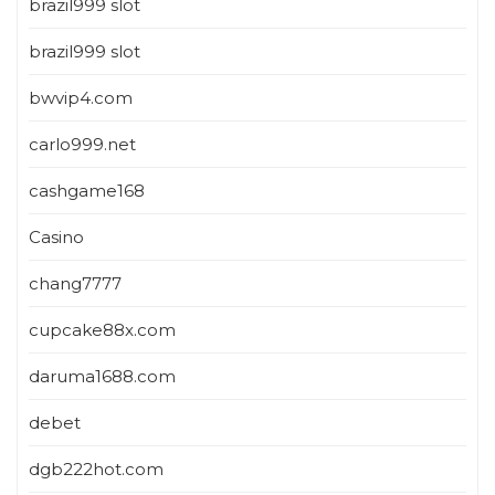
brazil999 slot
brazil999 slot
bwvip4.com
carlo999.net
cashgame168
Casino
chang7777
cupcake88x.com
daruma1688.com
debet
dgb222hot.com