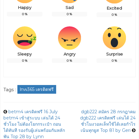
Happy
Sad
Excited
0
%
0
%
0
%
Sleepy
Angry
Surprise
0
%
0
%
0
%
lnw365 เครดิตฟรี
Tags :
betm4 เครดิตฟรี 16 July
dgb222 สมัคร 28 กรกฎาคม
betm4 เข้าสู่ระบบ เล่นได้ 24
dgb222 เครดิตฟรี เล่นได้ 24
ชั่วโมง ไม่ต้องโยกกระเป๋า ถอน
ชั่วโมงวอลเล็ทใช้ได้เลยกำไร
ได้ทันที รองรับผู้เล่นพร้อมกันหลัก
เน้นทุกยูส Top 81 by Geri
พัน Top 28 by Lynn