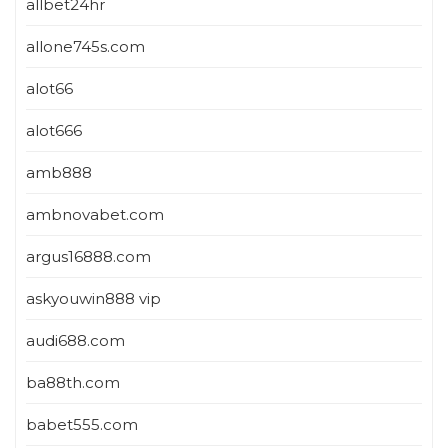
allbet24hr
allone745s.com
alot66
alot666
amb888
ambnovabet.com
argus16888.com
askyouwin888 vip
audi688.com
ba88th.com
babet555.com