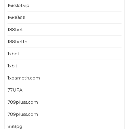
168slot.vip
168สล็อต
188bet
188betth
1xbet
1xbit
1xgameth.com
77UFA
789pluss.com
789pluss.com
888pg