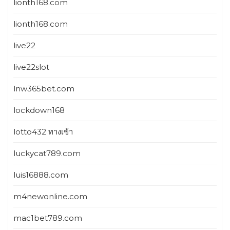
lionth168.com
lionth168.com
live22
live22slot
lnw365bet.com
lockdown168
lotto432 ทางเข้า
luckycat789.com
luis16888.com
m4newonline.com
mac1bet789.com