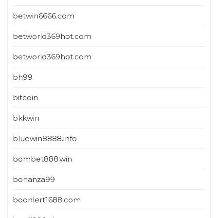
betwin6666.com
betworld369hot.com
betworld369hot.com
bh99
bitcoin
bkkwin
bluewin8888.info
bombet888.win
bonanza99
boonlert1688.com