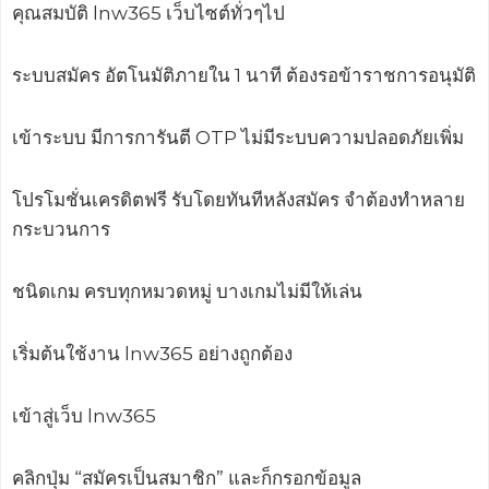
คุณสมบัติ lnw365 เว็บไซต์ทั่วๆไป
ระบบสมัคร อัตโนมัติภายใน 1 นาที ต้องรอข้าราชการอนุมัติ
เข้าระบบ มีการการันตี OTP ไม่มีระบบความปลอดภัยเพิ่ม
โปรโมชั่นเครดิตฟรี รับโดยทันทีหลังสมัคร จำต้องทำหลาย
กระบวนการ
ชนิดเกม ครบทุกหมวดหมู่ บางเกมไม่มีให้เล่น
เริ่มต้นใช้งาน lnw365 อย่างถูกต้อง
เข้าสู่เว็บ lnw365
คลิกปุ่ม “สมัครเป็นสมาชิก” และก็กรอกข้อมูล