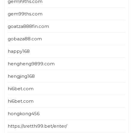
gem99ths.com
gem99ths.com
goatza888fin.com
gobaza88.com
happy168
hengheng9899.com
hengjing168
hi6bet.com
hi6bet.com
hongkong456
https://sretthi99.bet/enter/