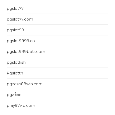
pgslot77
pgslot77.com
pgslot99
pgslot9999.co
pgslot999bets.com
pgslotfish
Pgslotth
pgzeus88win.com
pgสล็อต
play97vip.com