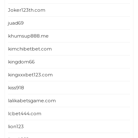
Joker123th.com
juad69
khumsup888.me
kimchibetbet.com
kingdom66
kingxxxbet123.com
kiss918
lalikabetsgame.com
lcbet444.com
lion123