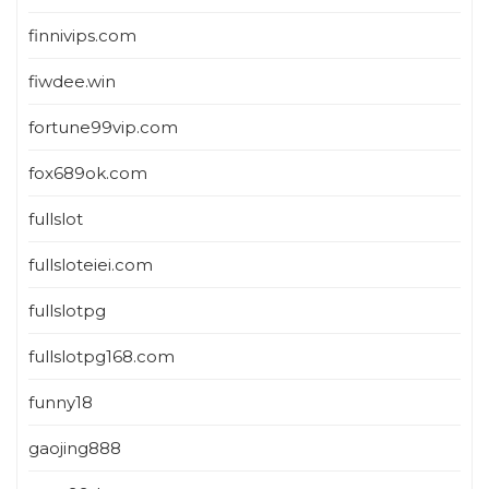
finnivips.com
fiwdee.win
fortune99vip.com
fox689ok.com
fullslot
fullsloteiei.com
fullslotpg
fullslotpg168.com
funny18
gaojing888