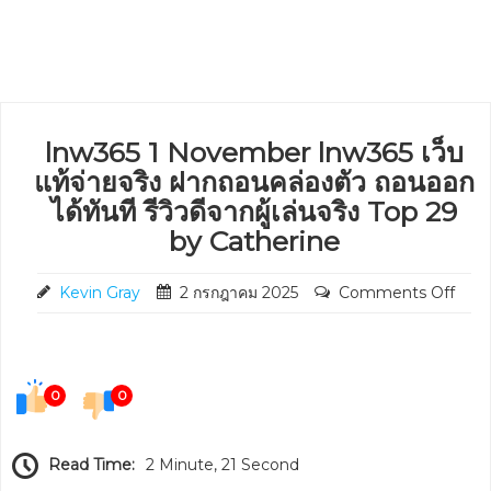
lnw365 1 November lnw365 เว็บ
แท้จ่ายจริง ฝากถอนคล่องตัว ถอนออก
ได้ทันที รีวิวดีจากผู้เล่นจริง Top 29
by Catherine
Kevin Gray
2 กรกฎาคม 2025
Comments Off
0
0
Read Time:
2 Minute, 21 Second