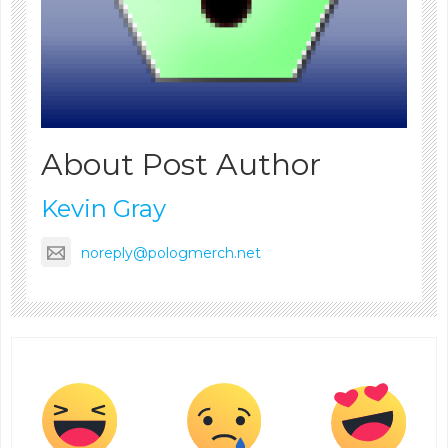
About Post Author
Kevin Gray
noreply@pologmerch.net