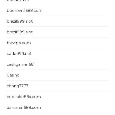
boonlert1688.com
brazil999 slot
brazil999 slot
bwvip4.com
carlo999.net
cashgame168
Casino
chang7777
cupcake88x.com
daruma1688.com