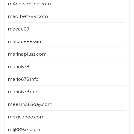
m4newonline.com
mac1bet789.com
macau69
macau888.win
marinapluss.com
mario678
mario678.info
mario678.info
meekin365day.com
mexicanoo.com
mfj889xx.com