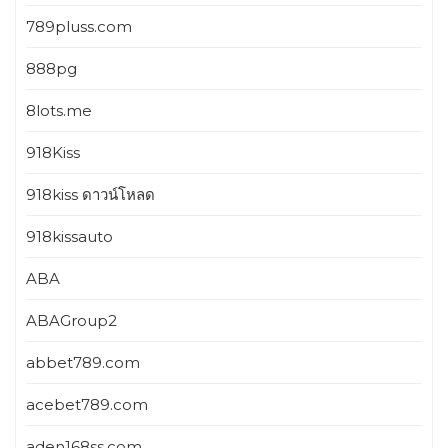
789pluss.com
888pg
8lots.me
918Kiss
918kiss ดาวน์โหลด
918kissauto
ABA
ABAGroup2
abbet789.com
acebet789.com
aden168ss.com