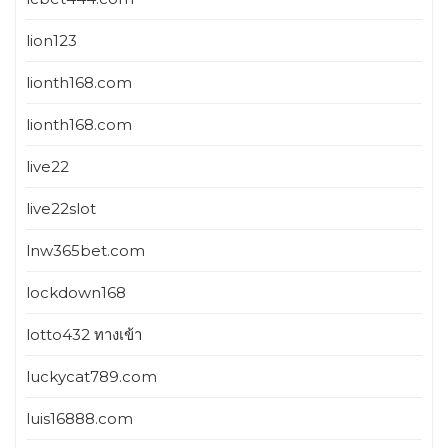
lion123
lionth168.com
lionth168.com
live22
live22slot
lnw365bet.com
lockdown168
lotto432 ทางเข้า
luckycat789.com
luis16888.com