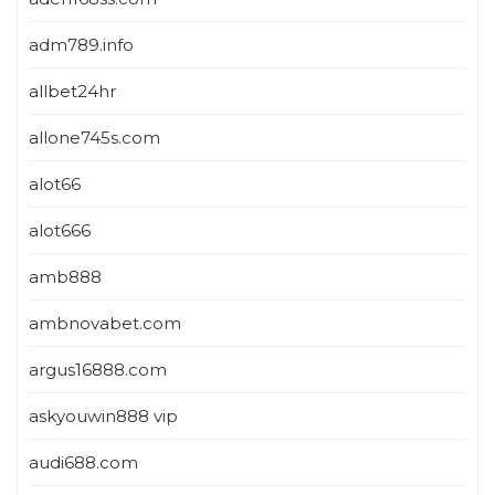
adm789.info
allbet24hr
allone745s.com
alot66
alot666
amb888
ambnovabet.com
argus16888.com
askyouwin888 vip
audi688.com