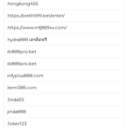
hongkong456
https://sretthi99.bet/enter/
https://www.mfj889xx.com/
hydra888 เครดิตฟรี
ib888pro.bet
ib888pro.bet
infyplus888.com
item388.com
Jinda55
jinda888
Joker123