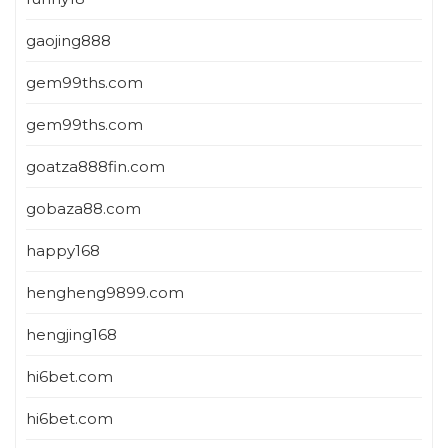
gaojing888
gem99ths.com
gem99ths.com
goatza888fin.com
gobaza88.com
happy168
hengheng9899.com
hengjing168
hi6bet.com
hi6bet.com