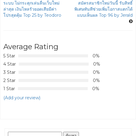
ระบบ ไม่กระตุกเล่นลื่นเว็บใหม่
สมัครสมาชิกใหม่วันนี้ รับสิทธิ์
ล่าสุด เงินไหลรัวยอดเสียมีค่า
พิเศษทันทีช่วยเพิ่มโอกาสแตกได้
โปรสุดคุ้ม Top 25 by Teodoro
แบบเห็นผล Top 96 by Jerald
Average Rating
5 Star
0%
4 Star
0%
3 Star
0%
2 Star
0%
1 Star
0%
(Add your review)
ค้นหา