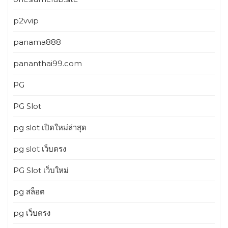
p2vvip
panama888
pananthai99.com
PG
PG Slot
pg slot เปิดใหม่ล่าสุด
pg slot เว็บตรง
PG Slot เว็บใหม่
pg สล็อต
pg เว็บตรง