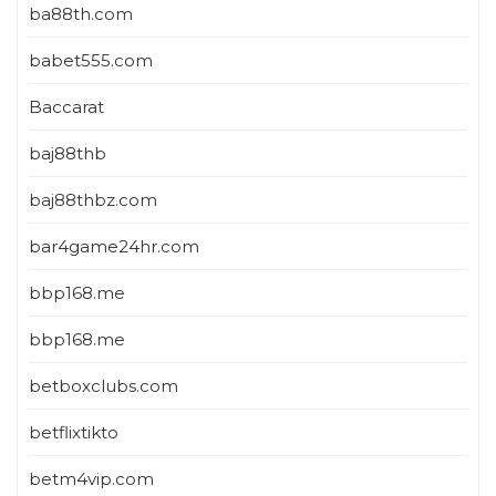
ba88th.com
babet555.com
Baccarat
baj88thb
baj88thbz.com
bar4game24hr.com
bbp168.me
bbp168.me
betboxclubs.com
betflixtikto
betm4vip.com