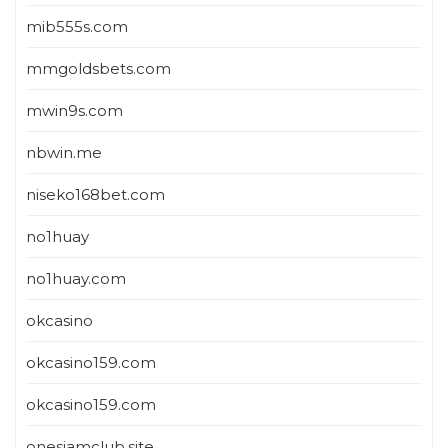
mib555s.com
mmgoldsbets.com
mwin9s.com
nbwin.me
niseko168bet.com
no1huay
no1huay.com
okcasino
okcasino159.com
okcasino159.com
onesiamclub.site