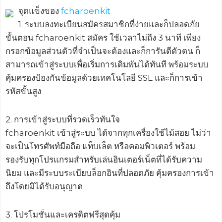
จุดแข็งของ
fcharoenkit
1. ระบบลงทะเบียนสมัครสมาชิกที่ง่ายและก็ปลอดภัย
ขั้นตอน fcharoenkit สมัคร ใช้เวลาไม่ถึง 3 นาที เพียง
กรอกข้อมูลส่วนตัวที่จำเป็นจะต้องและก็การันตีตัวตน ก็
สามารถเข้าสู่ระบบเพื่อเริ่มการเดิมพันได้ทันที พร้อมระบบ
คุ้มครองป้องกันข้อมูลด้วยเทคโนโลยี SSL และก็การเข้า
รหัสขั้นสูง
2. การเข้าสู่ระบบที่รวดเร็วทันใจ
fcharoenkit เข้าสู่ระบบ ได้จากทุกเครื่องใช้ไม้สอย ไม่ว่า
จะเป็นโทรศัพท์มือถือ แท็บเล็ต หรือคอมพิวเตอร์ พร้อม
รองรับทุกโปรแกรมสำหรับเล่นอินเตอร์เน็ตที่ได้รับความ
นิยม และมีระบบระเบียบล็อกอินที่ปลอดภัย คุ้มครองการเข้า
ถึงโดยมิได้รับอนุญาต
3. โปรโมชั่นและเครดิตฟรีสุดคุ้ม