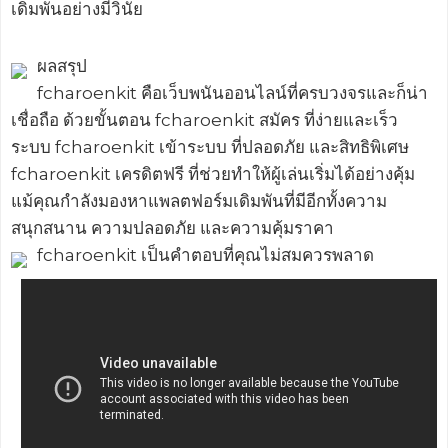
เดิมพันอย่างมีวินัย
ผลสรุป
fcharoenkit คือเว็บพนันออนไลน์ที่ครบวงจรและก็น่า
เชื่อถือ ด้วยขั้นตอน fcharoenkit สมัคร ที่ง่ายและเร็ว
ระบบ fcharoenkit เข้าระบบ ที่ปลอดภัย และสิทธิพิเศษ
fcharoenkit เครดิตฟรี ที่ช่วยทำให้ผู้เล่นเริ่มได้อย่างคุ้ม
แม้คุณกำลังมองหาแพลตฟอร์มเดิมพันที่มีอีกทั้งความ
สนุกสนาน ความปลอดภัย และความคุ้มราคา
fcharoenkit เป็นคำตอบที่คุณไม่สมควรพลาด