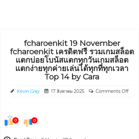
fcharoenkit 19 November
fcharoenkit เครดิตฟรี รวมเกมสล็อต
แตกบ่อยโบนัสแตกทุกวันเกมสล็อต
แตกง่ายทุกค่ายเล่นได้ทุกที่ทุกเวลา
Top 14 by Cara
Kevin Gray
17 สิงหาคม 2025
Comments Off
0
0