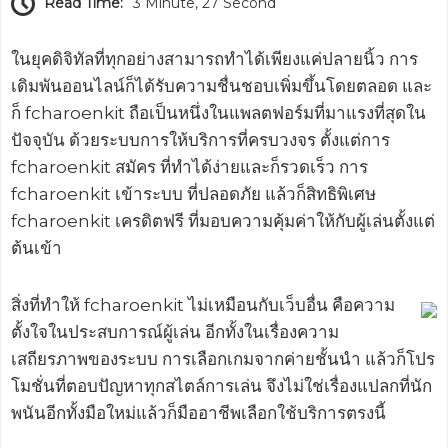
Read Time:
3 Minute, 27 Second
ในยุคดิจิทัลที่ทุกอย่างสามารถทำได้เพียงแค่ปลายนิ้ว การ
เดิมพันออนไลน์ก็ได้รับความชื่นชอบเพิ่มขึ้นโดยตลอด และ
ก็ fcharoenkit ถือเป็นหนึ่งในแพลตฟอร์มที่มาแรงที่สุดใน
ปัจจุบัน ด้วยระบบการให้บริการที่ครบวงจร ตั้งแต่การ
fcharoenkit สมัคร ที่ทำได้ง่ายและก็รวดเร็ว การ
fcharoenkit เข้าระบบ ที่ปลอดภัย แล้วก็สิทธิพิเศษ
fcharoenkit เครดิตฟรี ที่มอบความคุ้มค่าให้กับผู้เล่นตั้งแต่
ต้นเข้า
สิ่งที่ทำให้ fcharoenkit ไม่เหมือนกับเว็บอื่น คือความ
ตั้งใจในประสบการณ์ผู้เล่น อีกทั้งในเรื่องความ
เสถียรภาพของระบบ การเลือกเกมจากค่ายชั้นนำ แล้วก็โปร
โมชั่นที่ตอบปัญหาทุกสไตล์การเล่น จึงไม่ใช่เรื่องแปลกที่นัก
พนันอีกทั้งมือใหม่แล้วก็มืออาชีพเลือกใช้บริการตรงนี้