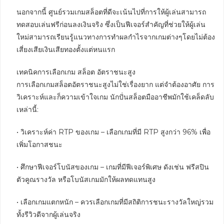
นอกจากนี้ ศูนย์รวมเกมสล็อตที่ดีจะเน้นไปที่การให้ผู้เล่นสามารถ
ทดสอบเล่นฟรีก่อนลงเงินจริง ซึ่งเป็นฟีเจอร์สำคัญที่ช่วยให้ผู้เล่น
ใหม่สามารถเรียนรู้แนวทางการทำผลกำไรจากเกมต่างๆโดยไม่ต้อง
เสี่ยงเสียเงินเสียทองตั้งแต่หนแรก
เทคนิคการเลือกเกม สล็อต อัตราชนะสูง
การเลือกเกมสล็อตอัตราชนะสูงไม่ใช่เรื่องยาก แต่จำต้องอาศัย การ
วิเคราะห์และก็ความเข้าใจเกม นักปั่นสล็อตมืออาชีพมักใช้เคล็ดลับ
เหล่านี้:
• วิเคราะห์ค่า RTP ของเกม – เลือกเกมที่มี RTP สูงกว่า 96% เพื่อ
เพิ่มโอกาสชนะ
• ศึกษาฟีเจอร์โบนัสของเกม – เกมที่มีฟีเจอร์พิเศษ ดังเช่น ฟรีสปิน
ตัวคูณรางวัล หรือโบนัสเกมมักให้ผลทดแทนสูง
• เลือกเกมแตกหนัก – ควรเลือกเกมที่มีสถิติการชนะรางวัลใหญ่รวม
ทั้งรีวิวดีจากผู้เล่นจริง