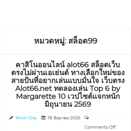
หมวดหมู่:
สล็อต99
คาสิโนออนไลน์ alot66 สล็อตเว็บ
ตรงไม่ผ่านเอเย่นต์ ทางเลือกใหม่ของ
สายปั่นที่อยากเล่นแบบมั่นใจ เว็บตรง
Alot66.net ทดลองเล่น Top 6 by
Margarette 10 เวปไซต์แจกหนัก
มิถุนายน 2569
Kevin Gray
18 มิถุนายน 2026
Comments Off