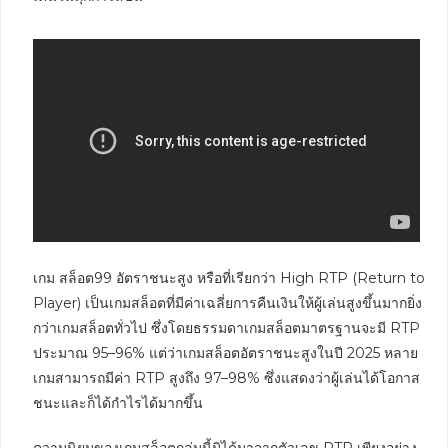
เกม สล็อต99 อัตราชนะสูง หรือที่เรียกว่า High RTP (Return to
Player) เป็นเกมสล็อตที่มีค่าเฉลี่ยการคืนเงินให้ผู้เล่นสูงขึ้นมากยิ่ง
กว่าเกมสล็อตทั่วไป ซึ่งโดยธรรมดาเกมสล็อตมาตรฐานจะมี RTP
ประมาณ 95–96% แต่ว่าเกมสล็อตอัตราชนะสูงในปี 2025 หลาย
เกมสามารถมีค่า RTP สูงถึง 97–98% ซึ่งแสดงว่าผู้เล่นได้โอกาส
ชนะและก็ได้กำไรได้มากขึ้น
ความนิยมของเกมสล็อตกลุ่มนี้มิได้มาจากตัวเลข RTP เพียงอย่าง