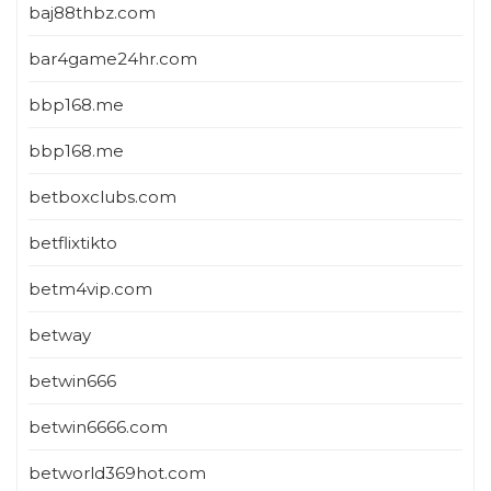
baj88thbz.com
bar4game24hr.com
bbp168.me
bbp168.me
betboxclubs.com
betflixtikto
betm4vip.com
betway
betwin666
betwin6666.com
betworld369hot.com