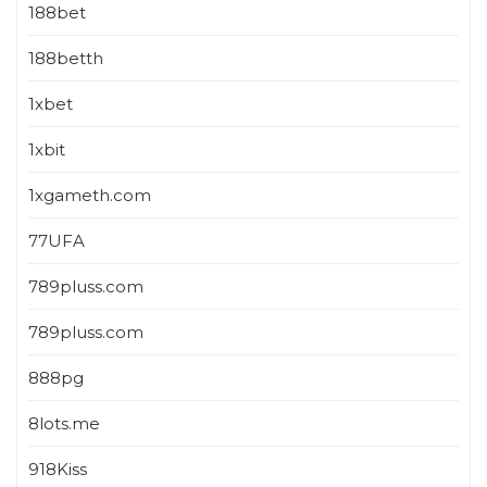
188bet
188betth
1xbet
1xbit
1xgameth.com
77UFA
789pluss.com
789pluss.com
888pg
8lots.me
918Kiss