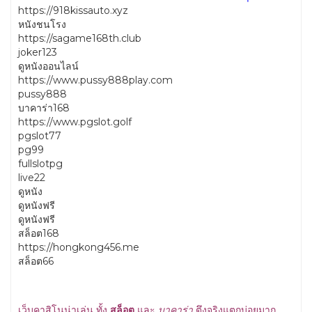
https://918kissauto.xyz
หนังชนโรง
https://sagame168th.club
joker123
ดูหนังออนไลน์
https://www.pussy888play.com
pussy888
บาคาร่า168
https://www.pgslot.golf
pgslot77
pg99
fullslotpg
live22
ดูหนัง
ดูหนังฟรี
ดูหนังฟรี
สล็อต168
https://hongkong456.me
สล็อต66
เว็บคาสิโนน่าเล่น ทั้ง
สล็อต
และ
บาคาร่า
ตึงจริงแตกบ่อยมาก