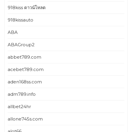
918kiss ดาวน์โหลด
918kissauto
ABA
ABAGroup2
abbet789.com
acebet789.com
aden168ss.com
adm789.info
allbet24hr
allone745s.com
alot66