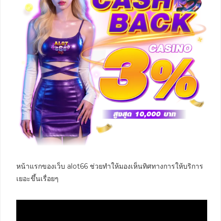
หน้าแรกของเว็บ alot66 ช่วยทำให้มองเห็นทิศทางการให้บริการ
เยอะขึ้นเรื่อยๆ