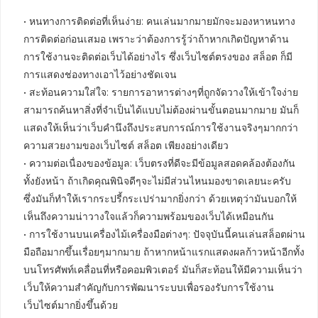
• หนทางการติดต่อที่เห็นง่าย: คนเล่นมากมายมักจะมองหาหนทาง
การติดต่อก่อนเสมอ เพราะว่าต้องการรู้ว่าถ้าหากเกิดปัญหาด้าน
การใช้งานจะติดต่อเว็บได้อย่างไร ซึ่งเว็บไซต์ตรงของ สล็อต ก็มี
การแสดงช่องทางเอาไว้อย่างชัดเจน
• สะท้อนความใส่ใจ: รายการอาหารต่างๆที่ถูกจัดวางให้เข้าใจง่าย
สามารถค้นหาสิ่งที่จำเป็นได้แบบไม่ต้องผ่านขั้นตอนมากมาย มันก็
แสดงให้เห็นว่าเว็บคำนึงถึงประสบการณ์การใช้งานจริงๆมากกว่า
ความสวยงามของเว็บไซต์ สล็อต เพียงอย่างเดียว
• ความต่อเนื่องของข้อมูล: เว็บตรงที่ดีจะมีข้อมูลสอดคล้องต้องกัน
ทั้งยังหน้า ถ้าเกิดคุณพินิจดีๆจะไม่มีส่วนไหนมองขาดเลยนะครับ
ซึ่งมันก็ทำให้เรากระปรี้กระเปร่ามากยิ่งกว่า ด้วยเหตุว่ามันบอกให้
เห็นถึงความน่าวางใจแล้วก็ความพร้อมของเว็บได้เหมือนกัน
• การใช้งานบนเครื่องไม้เครื่องมือต่างๆ: ปัจจุบันนี้คนเล่นสล็อตผ่าน
มือถือมากขึ้นเรื่อยๆมากมาย ถ้าหากหน้าแรกแสดงผลก้าวหน้าอีกทั้ง
บนโทรศัพท์เคลื่อนที่หรือคอมพิวเตอร์ มันก็สะท้อนให้มีความเห็นว่า
เว็บให้ความสำคัญกับการพัฒนาระบบเพื่อรองรับการใช้งาน
เว็บไซต์มากยิ่งขึ้นด้วย