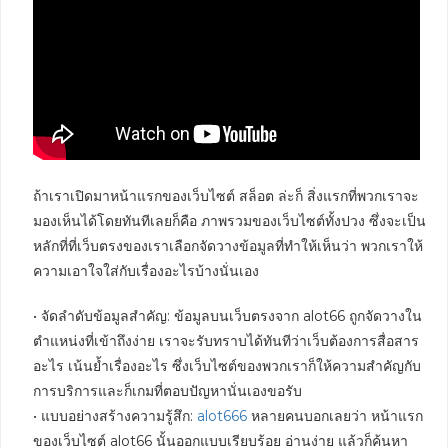
ถ้าเราเปิดมาหน้าแรกของเว็บไซต์ สล็อต ล่ะก็ สิ่งแรกที่พวกเราจะ
มองเห็นได้โดยทันทีเลยก็คือ ภาพรวมของเว็บไซต์ทั้งปวง ซึ่งจะเป็น
หลักที่ที่เว็บตรงของเราเลือกจัดวางข้อมูลที่ทำให้เห็นว่า พวกเราให้
ความเอาใจใส่กับเรื่องอะไรบ้างนั่นเอง
• จัดลำดับข้อมูลสำคัญ: ข้อมูลบนเว็บตรงจาก alot66 ถูกจัดวางใน
ตำแหน่งที่เข้าถึงง่าย เราจะรับทราบได้ทันทีว่าเว็บต้องการสื่อสาร
อะไร เน้นย้ำเรื่องอะไร ซึ่งเว็บไซต์ของพวกเราก็ให้ความสำคัญกับ
การบริการและก็เกมที่ตอบปัญหานั่นเองขอรับ
• แบบอย่างสร้างความรู้สึก:
alot666
หลายคนบอกเลยว่า หน้าแรก
ของเว็บไซต์ alot66 นั้นออกแบบเรียบร้อย อ่านง่าย แล้วก็ค้นหา