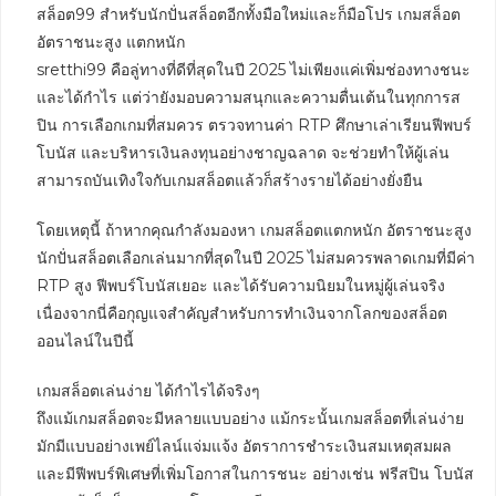
สล็อต99 สำหรับนักปั่นสล็อตอีกทั้งมือใหม่และก็มือโปร เกมสล็อต
อัตราชนะสูง แตกหนัก
sretthi99 คือลู่ทางที่ดีที่สุดในปี 2025 ไม่เพียงแค่เพิ่มช่องทางชนะ
และได้กำไร แต่ว่ายังมอบความสนุกและความตื่นเต้นในทุกการส
ปิน การเลือกเกมที่สมควร ตรวจทานค่า RTP ศึกษาเล่าเรียนฟีพบร์
โบนัส และบริหารเงินลงทุนอย่างชาญฉลาด จะช่วยทำให้ผู้เล่น
สามารถบันเทิงใจกับเกมสล็อตแล้วก็สร้างรายได้อย่างยั่งยืน
โดยเหตุนี้ ถ้าหากคุณกำลังมองหา เกมสล็อตแตกหนัก อัตราชนะสูง
นักปั่นสล็อตเลือกเล่นมากที่สุดในปี 2025 ไม่สมควรพลาดเกมที่มีค่า
RTP สูง ฟีพบร์โบนัสเยอะ และได้รับความนิยมในหมู่ผู้เล่นจริง
เนื่องจากนี่คือกุญแจสำคัญสำหรับการทำเงินจากโลกของสล็อต
ออนไลน์ในปีนี้
เกมสล็อตเล่นง่าย ได้กำไรได้จริงๆ
ถึงแม้เกมสล็อตจะมีหลายแบบอย่าง แม้กระนั้นเกมสล็อตที่เล่นง่าย
มักมีแบบอย่างเพย์ไลน์แจ่มแจ้ง อัตราการชำระเงินสมเหตุสมผล
และมีฟีพบร์พิเศษที่เพิ่มโอกาสในการชนะ อย่างเช่น ฟรีสปิน โบนัส