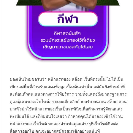
มองเห็นไหมขอรับว่า หน้าแรกของ สล็อต เว็บที่ตรงนั้น ไม่ได้เป็น
เพียงแต่พื้นที่สำหรับแสดงข้อมูลเบื้องต้นเท่านั้น แต่มันยังทำหน้าที่
สะท้อนตัวตน แนวทางการให้บริการ รวมทั้งแสดงถึงมาตรฐานการ
ดูแลผู้เล่นของเว็บไซต์อย่างละเอียดอีกด้วยครับ คนเล่น สล็อต ส่วน
มากจึงมักใช้หน้าแรกของเว็บเป็นจุดพินิจเพื่อทำความรู้จักก่อนลง
ทะเบียนได้ และก็ผมมั่นใจเลยว่า ถ้าหากคุณได้มาลองเข้าใช้งาน
หน้าแรกของเว็บไซต์ ทดลองอ่านข้อมูลตจ่างๆที่เว็บไซต์ติดต่อ
สื่อสารออกไป คุณจะอยากสมัครสมาชิกอย่างแน่แท้