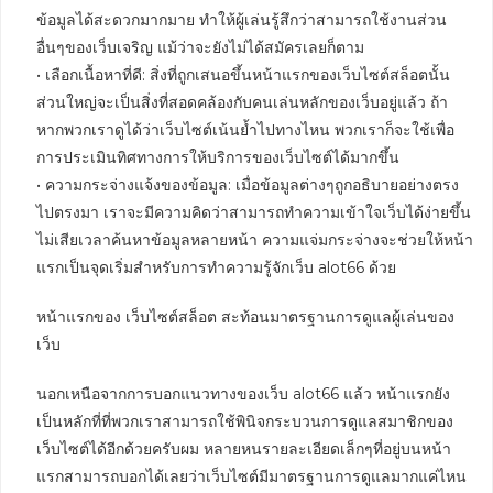
ข้อมูลได้สะดวกมากมาย ทำให้ผู้เล่นรู้สึกว่าสามารถใช้งานส่วน
อื่นๆของเว็บเจริญ แม้ว่าจะยังไม่ได้สมัครเลยก็ตาม
• เลือกเนื้อหาที่ดี: สิ่งที่ถูกเสนอขึ้นหน้าแรกของเว็บไซต์สล็อตนั้น
ส่วนใหญ่จะเป็นสิ่งที่สอดคล้องกับคนเล่นหลักของเว็บอยู่แล้ว ถ้า
หากพวกเราดูได้ว่าเว็บไซต์เน้นย้ำไปทางไหน พวกเราก็จะใช้เพื่อ
การประเมินทิศทางการให้บริการของเว็บไซต์ได้มากขึ้น
• ความกระจ่างแจ้งของข้อมูล: เมื่อข้อมูลต่างๆถูกอธิบายอย่างตรง
ไปตรงมา เราจะมีความคิดว่าสามารถทำความเข้าใจเว็บได้ง่ายขึ้น
ไม่เสียเวลาค้นหาข้อมูลหลายหน้า ความแจ่มกระจ่างจะช่วยให้หน้า
แรกเป็นจุดเริ่มสำหรับการทำความรู้จักเว็บ alot66 ด้วย
หน้าแรกของ เว็บไซต์สล็อต สะท้อนมาตรฐานการดูแลผู้เล่นของ
เว็บ
นอกเหนือจากการบอกแนวทางของเว็บ alot66 แล้ว หน้าแรกยัง
เป็นหลักที่ที่พวกเราสามารถใช้พินิจกระบวนการดูแลสมาชิกของ
เว็บไซต์ได้อีกด้วยครับผม หลายหนรายละเอียดเล็กๆที่อยู่บนหน้า
แรกสามารถบอกได้เลยว่าเว็บไซต์มีมาตรฐานการดูแลมากแค่ไหน