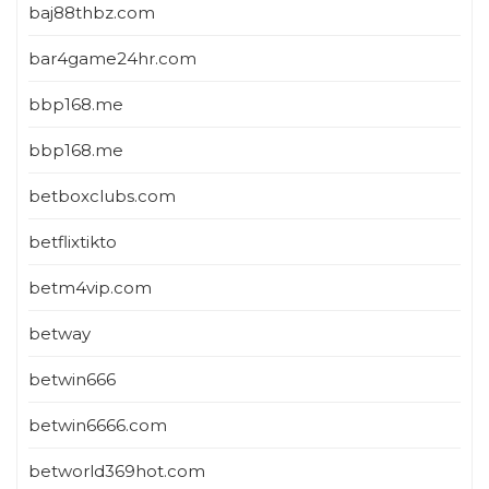
baj88thbz.com
bar4game24hr.com
bbp168.me
bbp168.me
betboxclubs.com
betflixtikto
betm4vip.com
betway
betwin666
betwin6666.com
betworld369hot.com