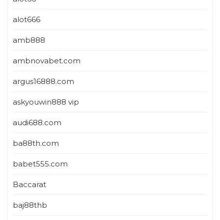
alot666
amb888
ambnovabet.com
argus16888.com
askyouwin888 vip
audi688.com
ba88th.com
babet555.com
Baccarat
baj88thb