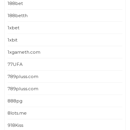
188bet
188betth
1xbet
1xbit
1xgameth.com
77UFA
789pluss.com
789pluss.com
888pg
8lots.me
918Kiss