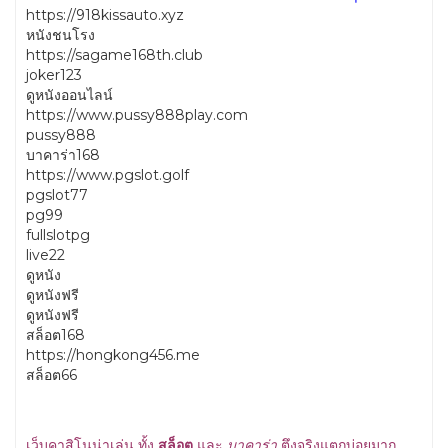
https://918kissauto.xyz
หนังชนโรง
https://sagame168th.club
joker123
ดูหนังออนไลน์
https://www.pussy888play.com
pussy888
บาคาร่า168
https://www.pgslot.golf
pgslot77
pg99
fullslotpg
live22
ดูหนัง
ดูหนังฟรี
ดูหนังฟรี
สล็อต168
https://hongkong456.me
สล็อต66
เว็บคาสิโนน่าเล่น ทั้ง
สล็อต
และ
บาคาร่า
ตึงจริงแตกบ่อยมาก