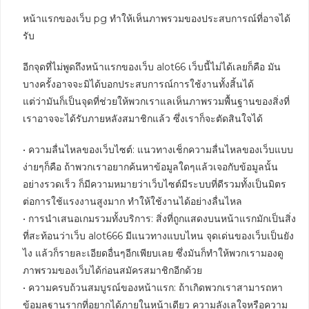
หน้าแรกของเว็บ pg ทำให้เห็นภาพรวมของประสบการณ์ที่อาจได้
รับ
อีกจุดที่ไม่พูดถึงหน้าแรกของเว็บ alot66 เว็บนี้ไม่ได้เลยก็คือ มัน
บางครั้งอาจจะมิได้บอกประสบการณ์การใช้งานทั้งสิ้นได้
แต่ว่ามันก็เป็นจุดที่ช่วยให้พวกเราแลเห็นภาพรวมพื้นฐานของสิ่งที่
เราอาจจะได้รับภายหลังสมาชิกแล้ว ซึ่งเราก็จะตัดสินใจได้
• ความลื่นไหลของเว็บไซต์: แนวทางเช็กความลื่นไหลของเว็บแบบ
ง่ายๆก็คือ ถ้าพวกเราอยากค้นหาข้อมูลใดๆแล้วเจอกับข้อมูลนั้น
อย่างรวดเร็ว ก็มีความหมายว่าเว็บไซต์มีระบบที่ดีรวมทั้งเป็นมิตร
ต่อการใช้แรงงานสูงมาก ทำให้ใช้งานได้อย่างลื่นไหล
• การนำเสนอเกมรวมทั้งบริการ: สิ่งที่ถูกแสดงบนหน้าแรกมักเป็นสิ่ง
ที่สะท้อนว่าเว็บ alot666 มีแนวทางแบบไหน จุดเด่นของเว็บเป็นยัง
ไง แล้วก็รายละเอียดอื่นๆอีกเพียบเลย ซึ่งมันก็ทำให้พวกเรามองดู
ภาพรวมของเว็บได้ก่อนสมัครสมาชิกอีกด้วย
• ความครบถ้วนสมบูรณ์ของหน้าแรก: ถ้าเกิดพวกเราสามารถหา
ข้อมูลฐานรากที่อยากได้ภายในหน้าเดียว ความลังเลใจหรือความ