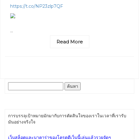
https://t.co/NP23zlp7QF
…
Read More
ค้นหา
สำหรับ:
การบรรลุเป้าหมายมักมากับการตัดสินใจของเราในเวลาที่เรารับ
มันอย่างจริงใจ
เว็บสล็อตและบาคาร่าของโครตดีเว็บนี้เล่นแล้วรวยจัดๆ