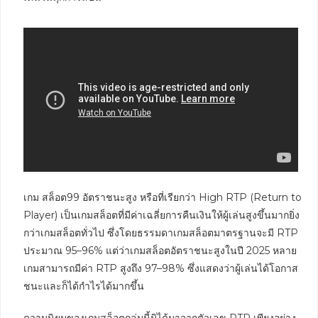
เกม สล็อต99 อัตราชนะสูง หรือที่เรียกว่า High RTP (Return to
Player) เป็นเกมสล็อตที่มีค่าเฉลี่ยการคืนเงินให้ผู้เล่นสูงขึ้นมากยิ่ง
กว่าเกมสล็อตทั่วไป ซึ่งโดยธรรมดาเกมสล็อตมาตรฐานจะมี RTP
ประมาณ 95–96% แต่ว่าเกมสล็อตอัตราชนะสูงในปี 2025 หลาย
เกมสามารถมีค่า RTP สูงถึง 97–98% ซึ่งแสดงว่าผู้เล่นได้โอกาส
ชนะและก็ได้กำไรได้มากขึ้น
ความนิยมของเกมสล็อตกลุ่มนี้มิได้มาจากตัวเลข RTP เพียงอย่าง