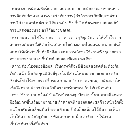
• หนทางการติดต่อที่เห็นง่าย: คนเล่นมากมายมักจะมองหาหนทาง
การติดต่อก่อนเสมอ เพราะว่าต้องการรู้ว่าถ้าหากเกิดปัญหาด้าน
การใช้งานจะติดต่อเว็บได้อย่างไร ซึ่งเว็บไซต์ตรงของ สล็อต ก็มี
การแสดงช่องทางเอาไว้อย่างชัดเจน
• สะท้อนความใส่ใจ: รายการอาหารต่างๆที่ถูกจัดวางให้เข้าใจง่าย
สามารถค้นหาสิ่งที่จำเป็นได้แบบไม่ต้องผ่านขั้นตอนมากมาย มันก็
แสดงให้เห็นว่าเว็บคำนึงถึงประสบการณ์การใช้งานจริงๆมากกว่า
ความสวยงามของเว็บไซต์ สล็อต เพียงอย่างเดียว
• ความต่อเนื่องของข้อมูล: เว็บตรงที่ดีจะมีข้อมูลสอดคล้องต้องกัน
ทั้งยังหน้า ถ้าเกิดคุณพินิจดีๆจะไม่มีส่วนไหนมองขาดเลยนะครับ
ซึ่งมันก็ทำให้เรากระปรี้กระเปร่ามากยิ่งกว่า ด้วยเหตุว่ามันบอกให้
เห็นถึงความน่าวางใจแล้วก็ความพร้อมของเว็บได้เหมือนกัน
• การใช้งานบนเครื่องไม้เครื่องมือต่างๆ: ปัจจุบันนี้คนเล่นสล็อตผ่าน
มือถือมากขึ้นเรื่อยๆมากมาย ถ้าหากหน้าแรกแสดงผลก้าวหน้าอีกทั้ง
บนโทรศัพท์เคลื่อนที่หรือคอมพิวเตอร์ มันก็สะท้อนให้มีความเห็นว่า
เว็บให้ความสำคัญกับการพัฒนาระบบเพื่อรองรับการใช้งาน
เว็บไซต์มากยิ่งขึ้นด้วย