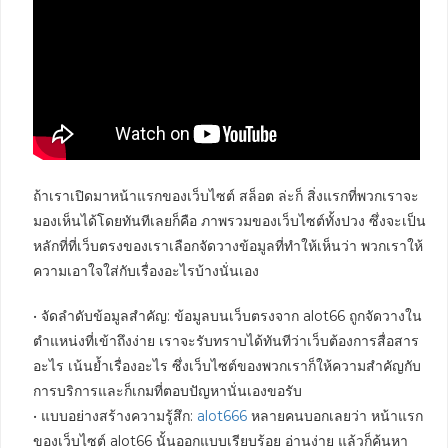
ถ้าเราเปิดมาหน้าแรกของเว็บไซต์ สล็อต ล่ะก็ สิ่งแรกที่พวกเราจะ
มองเห็นได้โดยทันทีเลยก็คือ ภาพรวมของเว็บไซต์ทั้งปวง ซึ่งจะเป็น
หลักที่ที่เว็บตรงของเราเลือกจัดวางข้อมูลที่ทำให้เห็นว่า พวกเราให้
ความเอาใจใส่กับเรื่องอะไรบ้างนั่นเอง
• จัดลำดับข้อมูลสำคัญ: ข้อมูลบนเว็บตรงจาก alot66 ถูกจัดวางใน
ตำแหน่งที่เข้าถึงง่าย เราจะรับทราบได้ทันทีว่าเว็บต้องการสื่อสาร
อะไร เน้นย้ำเรื่องอะไร ซึ่งเว็บไซต์ของพวกเราก็ให้ความสำคัญกับ
การบริการและก็เกมที่ตอบปัญหานั่นเองขอรับ
• แบบอย่างสร้างความรู้สึก:
alot666
หลายคนบอกเลยว่า หน้าแรก
ของเว็บไซต์ alot66 นั้นออกแบบเรียบร้อย อ่านง่าย แล้วก็ค้นหา