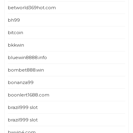
betworld369hot.com
bh99
bitcoin
bkkwin
bluewin8888.info
bombet888.win
bonanza99
boonlert1688.com
brazil999 slot
brazil999 slot
bwvip4.com