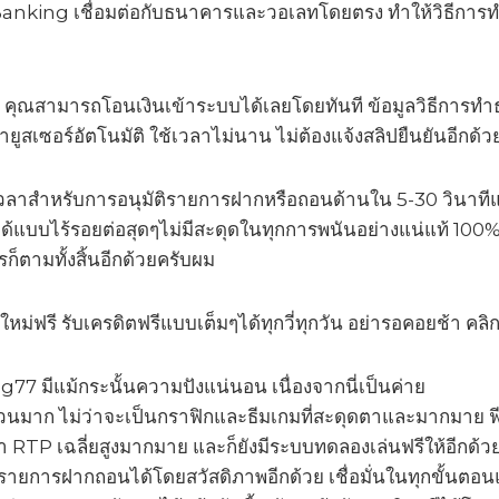
nking เชื่อมต่อกับธนาคารและวอเลทโดยตรง ทำให้วิธีการ
ะก็ คุณสามารถโอนเงินเข้าระบบได้เลยโดยทันที ข้อมูลวิธีการทำ
ยูสเซอร์อัตโนมัติ ใช้เวลาไม่นาน ไม่ต้องแจ้งสลิปยืนยันอีกด้ว
ลาสำหรับการอนุมัติรายการฝากหรือถอนด้านใน 5-30 วินาทีแค
้แบบไร้รอยต่อสุดๆไม่มีสะดุดในทุกการพนันอย่างแน่แท้ 100% 
็ตามทั้งสิ้นอีกด้วยครับผม
หม่ฟรี รับเครดิตฟรีแบบเต็มๆได้ทุกวี่ทุกวัน อย่ารอคอยช้า คลิ
g77 มีแม้กระนั้นความปังแน่นอน เนื่องจากนี่เป็นค่าย
นมาก ไม่ว่าจะเป็นกราฟิกและธีมเกมที่สะดุดตาและมากมาย ฟ
RTP เฉลี่ยสูงมากมาย และก็ยังมีระบบทดลองเล่นฟรีให้อีกด้วย 
ายการฝากถอนได้โดยสวัสดิภาพอีกด้วย เชื่อมั่นในทุกขั้นตอ