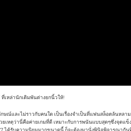
หล่านักเดิมพันต่างยกนิ้วให้!
ลักษณ์และไม่ราวกับคนใด เป็นเรื่องจำเป็นที่แฟนสล็อตล้นหลา
หตุว่านี่คือค่ายเกมที่ดี เหมาะกับการพนันแบบสุดๆซึ่งจุดแข็งท
ด้รับความนิยมมากขนาดนี้ ก็จะต้องมานั่งพินิจพิจารณากันท