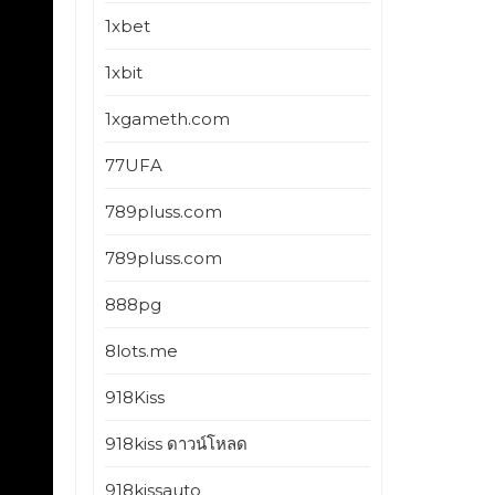
1xbet
1xbit
1xgameth.com
77UFA
789pluss.com
789pluss.com
888pg
8lots.me
918Kiss
918kiss ดาวน์โหลด
918kissauto