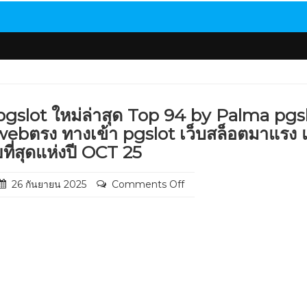
 pgslot ใหม่ล่าสุด Top 94 by Palma pgs
ebตรง ทางเข้า pgslot เว็บสล็อตมาแรง
ยที่สุดแห่งปี OCT 25
26 กันยายน 2025
Comments Off