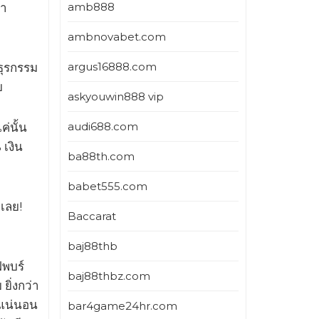
amb888
ทำ
ambnovabet.com
argus16888.com
ธุรกรรม
ย
askyouwin888 vip
audi688.com
่นั้น
เงิน
ba88th.com
babet555.com
กเลย!
Baccarat
baj88thb
ีพบร์
baj88thbz.com
ยิ่งกว่า
นแน่นอน
bar4game24hr.com