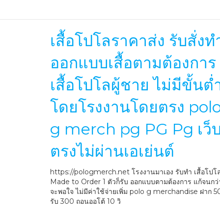
เสื้อโปโลราคาส่ง รับสั่งท
ออกแบบเสื้อตามต้องการ
เสื้อโปโลผู้ชาย ไม่มีขั้นต่
โดยโรงงานโดยตรง pol
g merch pg PG Pg เว็
ตรงไม่ผ่านเอเย่นต์
https://pologmerch.net โรงงานมาเอง รับทำ เสื้อโปโ
Made to Order 1 ตัวก็รับ ออกแบบตามต้องการ แก้จนกว่
จะพอใจ ไม่มีค่าใช้จ่ายเพิ่ม polo g merchandise ฝาก 5
รับ 300 ถอนออโต้ 10 วิ