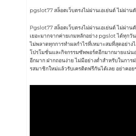
pgslot77 สล็อตเว็บตรงไม่ผ่านเอเย่นต์ ไม่ผ่านตัว
Pgslot77 สล็อตเว็บตรงไม่ผ่านเอเย่นต์ ไม่ผ่าน
เยอะมากจากค่ายเกมหลักอย่าง pgslot ได้ทุกวัน 
ไม่พลาดทุกการทำผลกำไรที่เหมาะสมที่สุดอย่างไม่ต
โปรโมชั่นและกิจกรรมซัพพอร์ตอีกมากมายแน่นอน!
อีกมาก ฝากถอนง่าย ไม่มีอย่างต่ำสำหรับในการฝ
รสมาชิกใหม่แล้วรับเครดิตฟรีกันได้เลย อย่าคอย