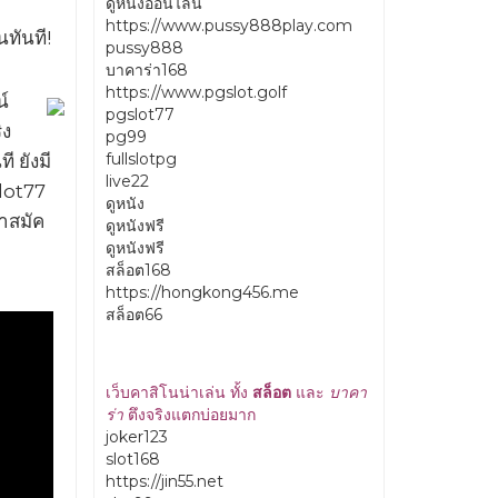
ดูหนังออนไลน์
https://www.pussy888play.com
นทันที!
pussy888
บาคาร่า168
https://www.pgslot.golf
น์
pgslot77
ิง
pg99
fullslotpg
ี ยังมี
live22
slot77
ดูหนัง
าสมัค
ดูหนังฟรี
ดูหนังฟรี
สล็อต168
https://hongkong456.me
สล็อต66
เว็บคาสิโนน่าเล่น ทั้ง
สล็อต
และ
บาคา
ร่า
ตึงจริงแตกบ่อยมาก
joker123
slot168
https://jin55.net