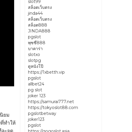
slot99
สล็อตเว็บตรง
jinda44
สล็อตเว็บตรง
สล็อต888
JINDA888
pgslot
พุซซี่888
บาคาร่า
slotxo
slotpg
ดูหนังโป๊
https://1xbetth.vip
pgslot
allbet24
pg slot
joker 123
https://samurai777.net
https://tokyoslot88.com
pgslotbetway
มนิยม
joker123
ี่ทำให้
pgslot
ีละจุด
https://gogoslot.asia