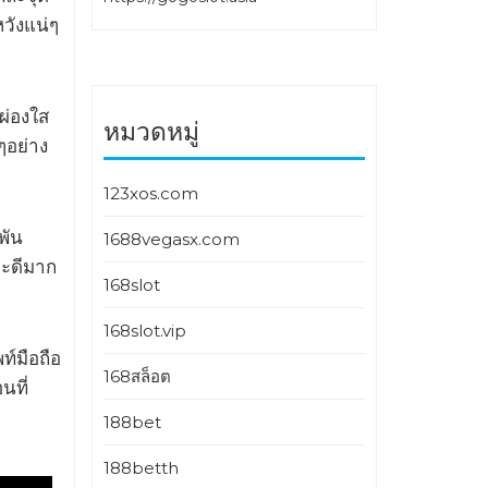
วังแน่ๆ
ผ่องใส
หมวดหมู่
ๆอย่าง
123xos.com
พัน
1688vegasx.com
ละดีมาก
168slot
168slot.vip
ท์มือถือ
168สล็อต
นที่
188bet
188betth