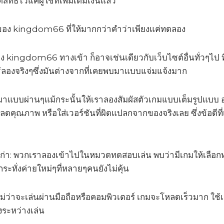
ิ์ไว้แค่ผู้ใช้ที่เพิ่มเติมเงินแล้ว
ของ kingdom66 ที่ให้มากกว่าคำว่าเพียงแค่ทดลอง
kingdom66 ทางเข้า ก็อาจเช่นเดียวกับเว็บไซต์อื่นทั่วๆไป ที
อใช้ลองจริงๆซึ่งมันต่างจากที่เคยพบมาแบบแจ่มแจ้งมาก
แบบผ่านๆแม้กระนั้นให้เราลองสัมผัสตัวเกมแบบเต็มรูปแบบ อ
ีลดคุณภาพ หรือใส่เวอร์ชันที่ผิดแปลกจากของจริงเลย ซึ่งข้อดีที่เ
ก่า: พวกเราลองเข้าไปในหมวดทดสอบเล่น พบว่ามีเกมให้เลือกท
ะทั่งค่ายใหม่ๆที่หลายๆคนยังไม่คุ้น
ไม่ว่าจะเล่นผ่านมือถือหรือคอมพิวเตอร์ เกมจะโหลดเร็วมาก ใช้
งระหว่างเล่น