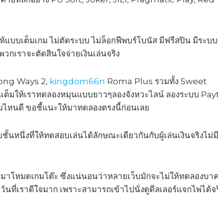
ดให้แบบเต็มเกม ไม่ตัดระบบ ไม่ล็อกฟีพบร์โบนัส มีฟรีสปิน มีระบบซ
ี่พวกเราจะตัดสินใจจ่ายเงินเล่นจริง
hjong Ways 2,
kingdom66n
Roma Plus รวมทั้ง Sweet
ันเต็มให้เราทดลองหมุนแบบยาวๆลองจังหวะไลน์ ลองระบบ Pay
เกมไหนดี ขอชี้แนะให้มาทดลองตรงนี้ก่อนเลย
ึ่งที่ให้ทดสอบเล่นได้ลักษณะเดียวกันกับผู้เล่นเงินจริงไม่ม
ปลงมาโหมดเกมโต๊ะ ซึ่งแน่นอนว่าหลายเว็บมักจะไม่ให้ทดลองบาค
ว้นที่เราดีใจมาก เพราะสามารถเข้าไปนั่งดูดีลเลอร์แจกไพ่ได้จ