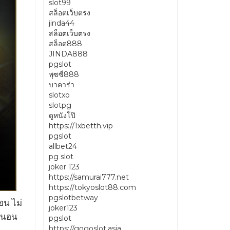
slot99
สล็อตเว็บตรง
jinda44
สล็อตเว็บตรง
สล็อต888
JINDA888
pgslot
พุซซี่888
บาคาร่า
slotxo
slotpg
ดูหนังโป๊
https://1xbetth.vip
pgslot
allbet24
pg slot
joker 123
https://samurai777.net
https://tokyoslot88.com
pgslotbetway
อน ไม่
joker123
น่นอน
pgslot
https://gogoslot.asia