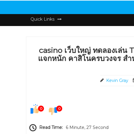
Quick Links
casino เว็บใหญ่ ทดลองเล่น 
แจกหนัก คาสิโนครบวงจร สำห
Kevin Gray
0
0
Read Time:
6 Minute, 27 Second