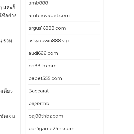
amb888
 และก็
ambnovabet.com
ใช้อย่าง
argus16888.com
askyouwin888 vip
น รวม
audi688.com
ba88th.com
babet555.com
Baccarat
ดเดียว
baj88thb
baj88thbz.com
นชัดเจน
bar4game24hr.com