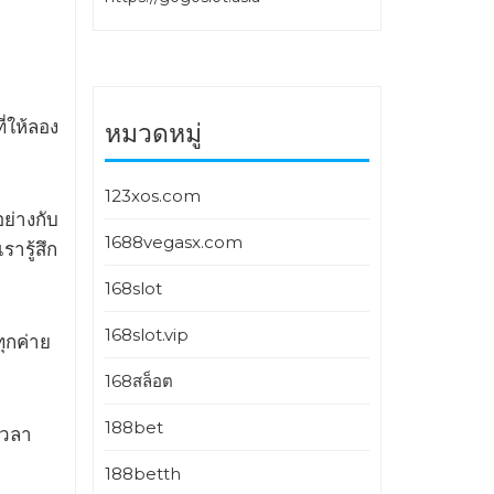
่ให้ลอง
หมวดหมู่
123xos.com
ย่างกับ
1688vegasx.com
รารู้สึก
168slot
168slot.vip
ุกค่าย
168สล็อต
188bet
เวลา
188betth