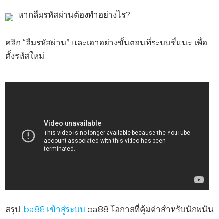
หากลืมรหัสผ่านต้องทำอย่างไร?
คลิก “ลืมรหัสผ่าน” และเอาอย่างขั้นตอนที่ระบบชี้แนะ เพื่อ
ตั้งรหัสใหม่
สรุป:
ba88 เข้าสู่ระบบ
ba88 โอกาสที่คุ้มค่าสำหรับนักพนัน