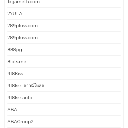
1xgameth.com
77UFA
789pluss.com
789pluss.com
888pg
8lots.me
918Kiss
918kiss ดาวน์โหลด
918kissauto
ABA
ABAGroup2