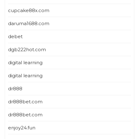
cupcake88x.com
daruma1688.com
debet
dgb222hot.com
digital learning
digital learning
dr888
dr888bet.com
dr888bet.com
enjoy24.fun