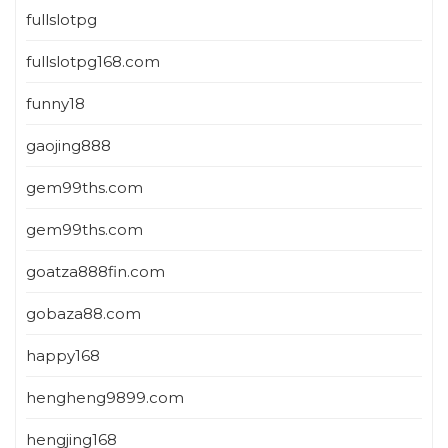
fullslotpg
fullslotpg168.com
funny18
gaojing888
gem99ths.com
gem99ths.com
goatza888fin.com
gobaza88.com
happy168
hengheng9899.com
hengjing168