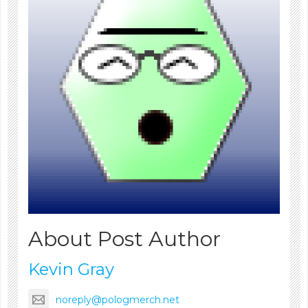
About Post Author
Kevin Gray
noreply@pologmerch.net