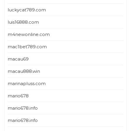
luckycat789.com
luis16888.com
m4newonline.com
mac1bet789.com
macau69
macau888.win
marinapluss.com
mario678
mario678.info
mario678.info