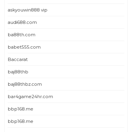
askyouwin888 vip
audi688.com
ba88th.com
babet555.com
Baccarat
baj88thb
baj88thbz.com
bar4game24hr.com
bbp168.me
bbp168.me