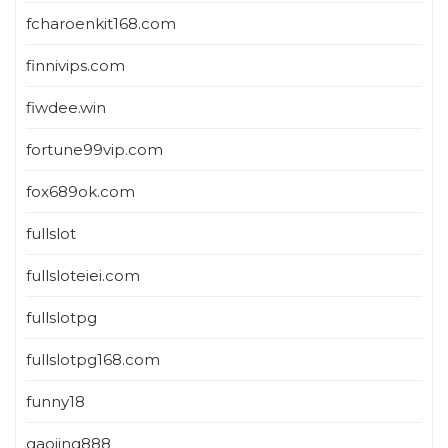
fcharoenkit168.com
finnivips.com
fiwdee.win
fortune99vip.com
fox689ok.com
fullslot
fullsloteiei.com
fullslotpg
fullslotpg168.com
funny18
gaojing888