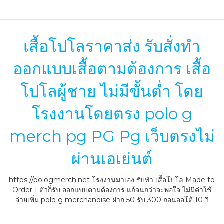
เสื้อโปโลราคาส่ง รับสั่งทำ
ออกแบบเสื้อตามต้องการ เสื้อ
โปโลผู้ชาย ไม่มีขั้นต่ำ โดย
โรงงานโดยตรง polo g
merch pg PG Pg เว็บตรงไม่
ผ่านเอเย่นต์
https://pologmerch.net โรงงานมาเอง รับทำ เสื้อโปโล Made to
Order 1 ตัวก็รับ ออกแบบตามต้องการ แก้จนกว่าจะพอใจ ไม่มีค่าใช้
จ่ายเพิ่ม polo g merchandise ฝาก 50 รับ 300 ถอนออโต้ 10 วิ