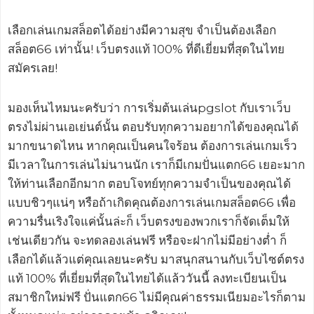
เลือกเล่นเกมสล็อตได้อย่างมีความสุข จำเป็นต้องเลือก
สล็อต66 เท่านั้น! เว็บตรงแท้ 100% ที่ดีเยี่ยมที่สุดในไทย
สมัครเลย!
มองเห็นไหมนะครับว่า การเริ่มต้นเล่นpgslot กับเราเว็บ
ตรงไม่ผ่านเอเย่นต์นั้น ตอบรับทุกความอยากได้ของคุณได้
มากขนาดไหน หากคุณเป็นคนใจร้อน ต้องการเล่นเกมเร็ว
มีเวลาในการเล่นไม่นานนัก เราก็มีเกมปั่นแตก66 เยอะมาก
ให้ท่านเลือกอีกมาก ตอบโจทย์ทุกความจำเป็นของคุณได้
แบบชิวๆแน่ๆ หรือถ้าเกิดคุณต้องการเล่นเกมสล็อต66 เพื่อ
ความรื่นเริงใจแค่นั้นล่ะก็ เว็บตรงของพวกเราก็จัดเต็มให้
เช่นเดียวกัน จะทดลองเล่นฟรี หรือจะฝากไม่มีอย่างต่ำ ก็
เลือกได้แล้วแต่คุณเลยนะครับ มาสนุกสนานกับเว็บไซต์ตรง
แท้ 100% ที่เยี่ยมที่สุดในไทยได้แล้ววันนี้ ลงทะเบียนเป็น
สมาชิกใหม่ฟรี ปั่นแตก66 ไม่มีคุณค่าธรรมเนียมอะไรก็ตาม