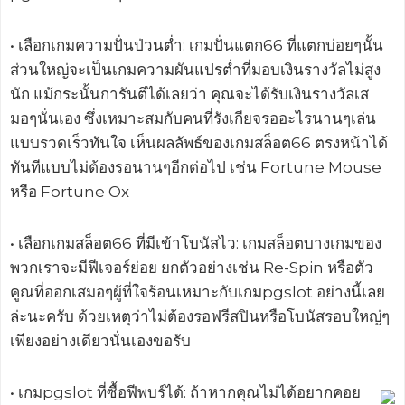
• เลือกเกมความปั่นป่วนต่ำ: เกมปั่นแตก66 ที่แตกบ่อยๆนั้น
ส่วนใหญ่จะเป็นเกมความผันแปรต่ำที่มอบเงินรางวัลไม่สูง
นัก แม้กระนั้นการันตีได้เลยว่า คุณจะได้รับเงินรางวัลเส
มอๆนั่นเอง ซึ่งเหมาะสมกับคนที่รังเกียจรออะไรนานๆเล่น
แบบรวดเร็วทันใจ เห็นผลลัพธ์ของเกมสล็อต66 ตรงหน้าได้
ทันทีแบบไม่ต้องรอนานๆอีกต่อไป เช่น Fortune Mouse
หรือ Fortune Ox
• เลือกเกมสล็อต66 ที่มีเข้าโบนัสไว: เกมสล็อตบางเกมของ
พวกเราจะมีฟีเจอร์ย่อย ยกตัวอย่างเช่น Re-Spin หรือตัว
คูณที่ออกเสมอๆผู้ที่ใจร้อนเหมาะกับเกมpgslot อย่างนี้เลย
ล่ะนะครับ ด้วยเหตุว่าไม่ต้องรอฟรีสปินหรือโบนัสรอบใหญ่ๆ
เพียงอย่างเดียวนั่นเองขอรับ
• เกมpgslot ที่ซื้อฟีพบร์ได้: ถ้าหากคุณไม่ได้อยากคอย