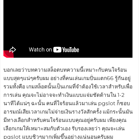
บอกเลยว่าบทความสล็อตบทความนี้เหมาะกับคนใจร้อน
แบบสุดๆแน่ๆครับผม อย่างที่คนเล่นเกมปั่นแตก66 รู้กันอยู่
รวมทั้งคือ เกมสล็อตนั้นเป็นเกมที่จำต้องใช้เวลาสำหรับเพื่อ
การเล่น คุณจะไม่อาจจะทำเงินแบบแจ่มชัดด้านใน 1-2
นาทีได้แน่ๆ ฉะนั้น คนที่ใจร้อนแล้วมาเล่น pgslot ก็ชอบ
อารมณ์เสียเวลาเกมไม่จ่ายเงินรางวัลสักครั้ง แม้กระนั้นมัน
มีทางเลือกสำหรับคนใจร้อนแบบคุณอยู่ครับผม เพียงคุณ
เลือกเกมให้เหมาะสมกับตัวเอง รับรองเลยว่า คุณจะเล่น
pgslot แบบชิวๆมากเพิ่มขึ้นอย่างแน่นอนครับผม