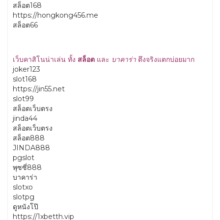
สล็อต168
https://hongkong456.me
สล็อต66
เว็บคาสิโนน่าเล่น ทั้ง
สล็อต
และ
บาคาร่า
ตึงจริงแตกบ่อยมาก
joker123
slot168
https://jin55.net
slot99
สล็อตเว็บตรง
jinda44
สล็อตเว็บตรง
สล็อต888
JINDA888
pgslot
พุซซี่888
บาคาร่า
slotxo
slotpg
ดูหนังโป๊
https://1xbetth.vip