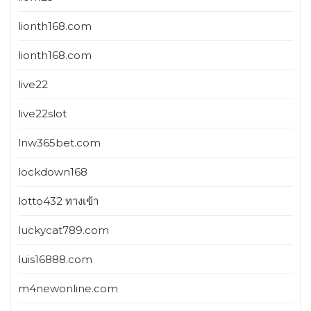
lionth168.com
lionth168.com
live22
live22slot
lnw365bet.com
lockdown168
lotto432 ทางเข้า
luckycat789.com
luis16888.com
m4newonline.com