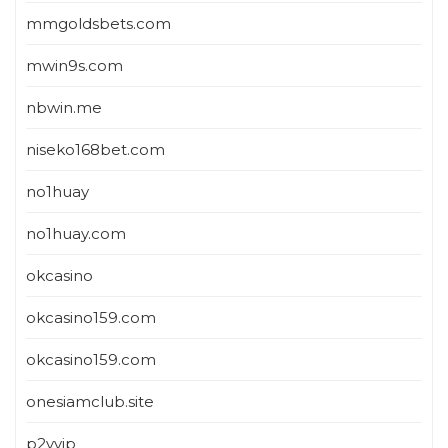
mmgoldsbets.com
mwin9s.com
nbwin.me
niseko168bet.com
no1huay
no1huay.com
okcasino
okcasino159.com
okcasino159.com
onesiamclub.site
p2vvip