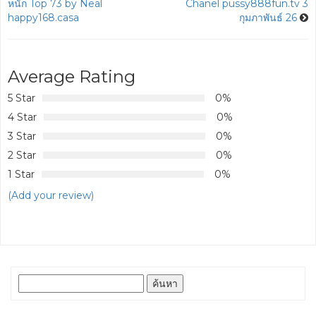
หนัก Top 73 by Neal
Chanel pussy888fun.tv 3
happy168.casa
กุมภาพันธ์ 26
Average Rating
5 Star
0%
4 Star
0%
3 Star
0%
2 Star
0%
1 Star
0%
(Add your review)
ค้นหา
สำหรับ: