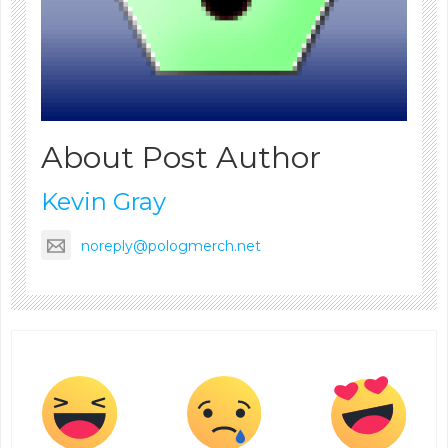
About Post Author
Kevin Gray
noreply@pologmerch.net