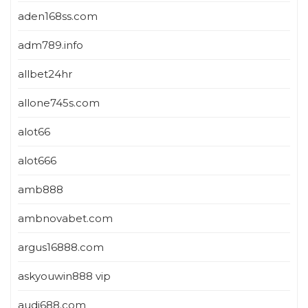
aden168ss.com
adm789.info
allbet24hr
allone745s.com
alot66
alot666
amb888
ambnovabet.com
argus16888.com
askyouwin888 vip
audi688.com