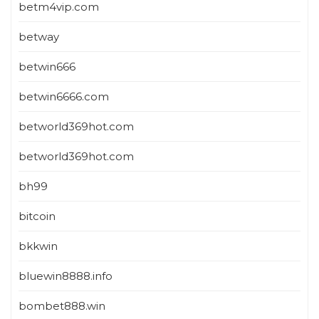
betm4vip.com
betway
betwin666
betwin6666.com
betworld369hot.com
betworld369hot.com
bh99
bitcoin
bkkwin
bluewin8888.info
bombet888.win