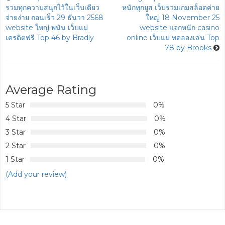
รวมทุกความสนุกไว้ในเว็บเดียว
หนักทุกยูส เว็บรวมเกมสล็อตค่าย
จ่ายง่าย ถอนเร็ว 29 ธันวา 2568
ใหญ่ 18 November 25
website ใหญ่ พนัน เว็บแม่
website แจกหนัก casino
เครดิตฟรี Top 46 by Bradly
online เว็บแม่ ทดลองเล่น Top
78 by Brooks
Average Rating
5 Star
0%
4 Star
0%
3 Star
0%
2 Star
0%
1 Star
0%
(Add your review)