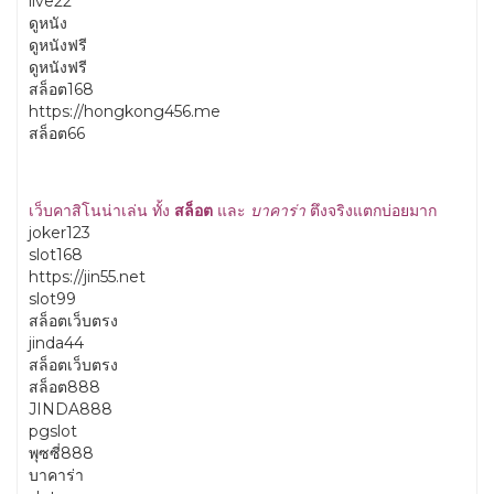
live22
ดูหนัง
ดูหนังฟรี
ดูหนังฟรี
สล็อต168
https://hongkong456.me
สล็อต66
เว็บคาสิโนน่าเล่น ทั้ง
สล็อต
และ
บาคาร่า
ตึงจริงแตกบ่อยมาก
joker123
slot168
https://jin55.net
slot99
สล็อตเว็บตรง
jinda44
สล็อตเว็บตรง
สล็อต888
JINDA888
pgslot
พุซซี่888
บาคาร่า