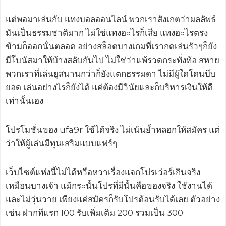
แต่พอมาเล่นกับ แทงบอลออนไลน์ พวกเราสังเกตว่าผลลัพธ์
มันเป็นธรรมชาติมาก ไม่ใช่แทงอะไรก็เสีย แทงอะไรตรง
ข้ามก็ออกนั่นตลอด อย่างสล็อตบางเกมที่เรากดเล่นรัวๆก็ยัง
มีโบนัสมาให้บ้างสลับกันไป ไม่ใช่ว่าแพ้รวดกระทั่งท้อ สหาย
พวกเราที่เล่นยูสนานกว่าก็ยังแตกธรรมดา ไม่มีผู้ใดโดนบีบ
ยอด เล่นอย่างไรก็ยังได้ แค่ต้องมีวินัยและก็บริหารเงินให้ดี
เท่านั้นเอง
โปรโมชั่นของ ufa9r ใช้ได้จริง ไม่เน้นย้ำหลอกให้สมัคร แต่
ว่าให้ผู้เล่นมีทุนเสริมแบบแฟร์ๆ
เว็บไซต์แห่งนี้ไม่ได้หวือหวาเรื่องแจกโปรเว่อร์เกินจริง
เหมือนบางเจ้า แม้กระนั้นโปรที่มีนั้นคือของจริง ใช้งานได้
และไม่วุ่นวาย เพียงแค่สมัครก็รับโปรต้อนรับได้เลย ตัวอย่าง
เช่น ฝากทีแรก 100 รับเพิ่มเติม 200 รวมเป็น 300