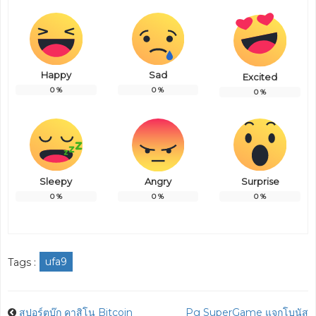
Happy
Sad
Excited
0
%
0
%
0
%
Sleepy
Angry
Surprise
0
%
0
%
0
%
ufa9
Tags :
สปอร์ตบุ๊ก คาสิโน Bitcoin
Pg SuperGame แจกโบนัส