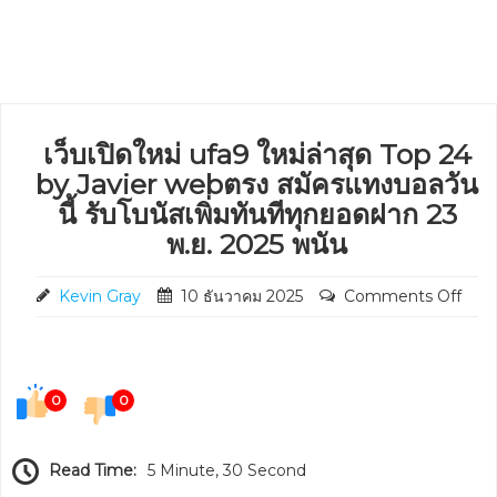
เว็บเปิดใหม่ ufa9 ใหม่ล่าสุด Top 24
by Javier webตรง สมัครแทงบอลวัน
นี้ รับโบนัสเพิ่มทันทีทุกยอดฝาก 23
พ.ย. 2025 พนัน
Kevin Gray
10 ธันวาคม 2025
Comments Off
0
0
Read Time:
5 Minute, 30 Second