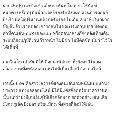
ฝากเงินปุ๊บ เครดิตเข้าเกือบจะทันที ไม่ว่าจะใช้บัญชี
ธนาคารหรือทรูมันนี่วอเลทก็รองรับทั้งหมด ส่วนการถอนก็
ยิ่งเร็ว แค่ใส่ปริมาณแล้วกดรับรอง ไม่เกิน 2 นาที เงินก็ฝาก
บัญชีแล้ว เราทดลองการถอนในขณะเร่งด่วนบ่อย ทั้งตอน
ค่ำที่คนเล่นufa9 เยอะแยะ หรือตอนกลางดึกๆหลังเที่ยงคืน
ระบบก็ยังปฏิบัติงานก้าวหน้า ไม่มีช้า ไม่มีติดขัด นับว่าไว้ใจ
ได้เต็มที่
เกมในเว็บ ufa9r มีให้เลือกนานัปการ ทั้งยังคาสิโนสด
สล็อต รวมทั้งพนันบอล เล่นไม่มีเบื่อ เลือกได้ตามสไตล์
เว็บนี้ufa9r คือสรวงสวรรค์ของคนเล่นเกมพนันแบบนานา
ประการ แทงบอลออนไลน์ มิได้มีแค่สล็อตหรือบาคาร่าแค่
นั้น แต่ว่ายังมีเกมอื่นๆให้เลือกอีกมาก ยกตัวอย่างเช่น เสือ
มังกร รูเล็ต ยิงปลา หรือแม้กระทั้งหวยก็ยังมีให้เล่น