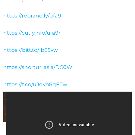
https://rebrand.ly/ufa9r
https://cutly.info/ufa9r
https://bitt.to/lb85vw
https://shorturl.asia/DOJWI
https://t.co/uJqvh8qFTw