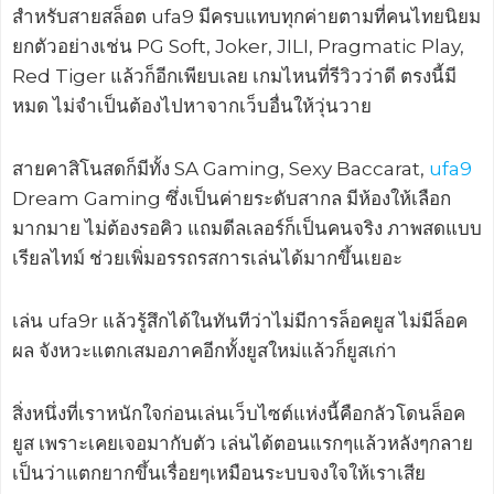
สำหรับสายสล็อต ufa9 มีครบแทบทุกค่ายตามที่คนไทยนิยม
ยกตัวอย่างเช่น PG Soft, Joker, JILI, Pragmatic Play,
Red Tiger แล้วก็อีกเพียบเลย เกมไหนที่รีวิวว่าดี ตรงนี้มี
หมด ไม่จำเป็นต้องไปหาจากเว็บอื่นให้วุ่นวาย
สายคาสิโนสดก็มีทั้ง SA Gaming, Sexy Baccarat,
ufa9
Dream Gaming ซึ่งเป็นค่ายระดับสากล มีห้องให้เลือก
มากมาย ไม่ต้องรอคิว แถมดีลเลอร์ก็เป็นคนจริง ภาพสดแบบ
เรียลไทม์ ช่วยเพิ่มอรรถรสการเล่นได้มากขึ้นเยอะ
เล่น ufa9r แล้วรู้สึกได้ในทันทีว่าไม่มีการล็อคยูส ไม่มีล็อค
ผล จังหวะแตกเสมอภาคอีกทั้งยูสใหม่แล้วก็ยูสเก่า
สิ่งหนึ่งที่เราหนักใจก่อนเล่นเว็บไซต์แห่งนี้คือกลัวโดนล็อค
ยูส เพราะเคยเจอมากับตัว เล่นได้ตอนแรกๆแล้วหลังๆกลาย
เป็นว่าแตกยากขึ้นเรื่อยๆเหมือนระบบจงใจให้เราเสีย