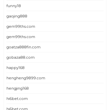
funny18
gaojing888
gem99ths.com
gem99ths.com
goatza888fin.com
gobaza88.com
happy168
hengheng9899.com
hengjing168
hi6bet.com
hi6bet.com