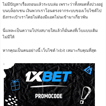
ไม่มีปัญหาเรื่องถอนแล้วระบบล่ม เพราะว่าทั้งหมดทั้งปวงอยู่
บนบล็อกเชน เงินพวกเราโอนตรงจากระบบของเว็บไซต์ไป
ยังกระเป๋าเราโดยไม่ต้องมีแอดไม่นเข้ามาเกี่ยวพัน
นี่แหละเป็นความโปร่งสบายใสแล้วก็มั่นคงที่เว็บแบบเดิม
ไม่มีให้
หากคุณเป็นคนอย่างนี้ เว็บไซต์ 1xbit เหมาะกับคุณที่สุด