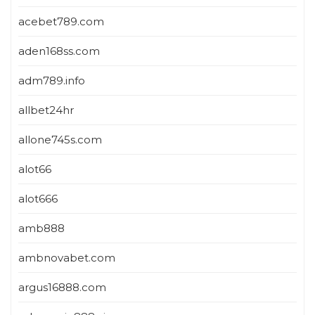
acebet789.com
aden168ss.com
adm789.info
allbet24hr
allone745s.com
alot66
alot666
amb888
ambnovabet.com
argus16888.com