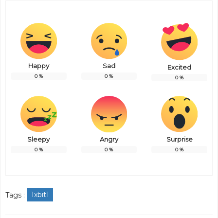
Happy
Sad
Excited
0
%
0
%
0
%
Sleepy
Angry
Surprise
0
%
0
%
0
%
1xbit1
Tags :