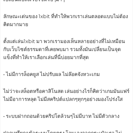
ลักษณะเด่นของ 1xbit ที่ทำให้พวกเราเล่นตลอดแบบไม่ต้อง
คิดมากมาย
ตั้งแต่เล่น1xbit มา พวกเรามองเห็นหลายอย่างที่ไม่เหมือน
กับเว็บไซต์ธรรมดาที่เคยพบมา รวมทั้งมันเปลี่ยนเป็นจุด
แข็งที่ทำให้เราเลือกเล่นที่นี่บ่อยมากที่สุด
• ไม่มีการล็อคยูส ไม่ปรับผล ไม่ล๊อคจังหวะเกม
ไม่ว่าจะสล็อตหรือคาสิโนสด เล่นอย่างไรก็คิดว่าเกมมันแฟร์
ไม่มีอาการหลุด ไม่มีสคริปต์แปลกๆทุกๆอย่างมองโปร่งใส
• ระบบฝากถอนด้วยคริปโตล้วนๆไม่มีบาท ไม่มีตัวกลาง