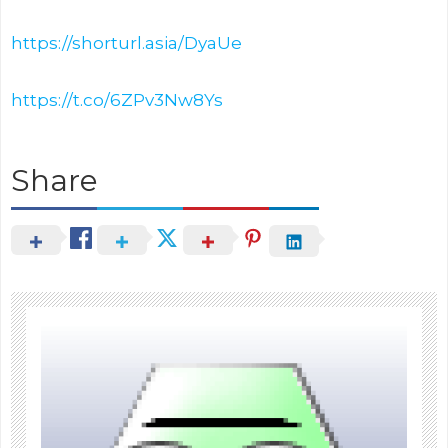
https://shorturl.asia/DyaUe
https://t.co/6ZPv3Nw8Ys
Share