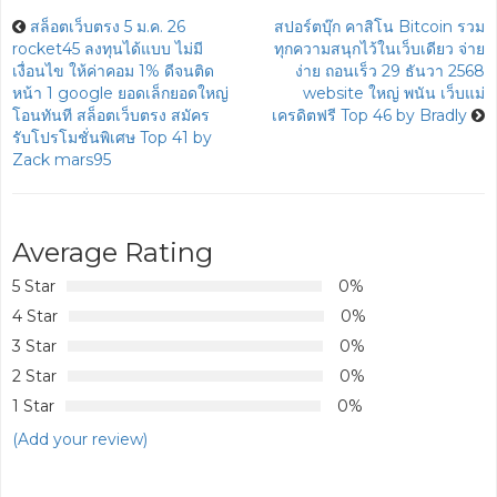
สล็อตเว็บตรง 5 ม.ค. 26
สปอร์ตบุ๊ก คาสิโน Bitcoin รวม
rocket45 ลงทุนได้แบบ ไม่มี
ทุกความสนุกไว้ในเว็บเดียว จ่าย
เงื่อนไข ให้ค่าคอม 1% ดีจนติด
ง่าย ถอนเร็ว 29 ธันวา 2568
หน้า 1 google ยอดเล็กยอดใหญ่
website ใหญ่ พนัน เว็บแม่
โอนทันที สล็อตเว็บตรง สมัคร
เครดิตฟรี Top 46 by Bradly
รับโปรโมชั่นพิเศษ Top 41 by
Zack mars95
Average Rating
5 Star
0%
4 Star
0%
3 Star
0%
2 Star
0%
1 Star
0%
(Add your review)