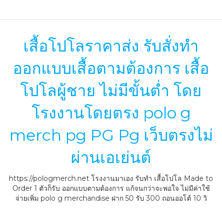
เสื้อโปโลราคาส่ง รับสั่งทำ
ออกแบบเสื้อตามต้องการ เสื้อ
โปโลผู้ชาย ไม่มีขั้นต่ำ โดย
โรงงานโดยตรง polo g
merch pg PG Pg เว็บตรงไม่
ผ่านเอเย่นต์
https://pologmerch.net โรงงานมาเอง รับทำ เสื้อโปโล Made to
Order 1 ตัวก็รับ ออกแบบตามต้องการ แก้จนกว่าจะพอใจ ไม่มีค่าใช้
จ่ายเพิ่ม polo g merchandise ฝาก 50 รับ 300 ถอนออโต้ 10 วิ