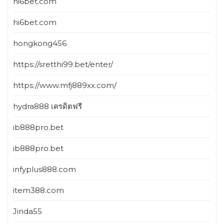
hi6bet.com
hi6bet.com
hongkong456
https://sretthi99.bet/enter/
https://www.mfj889xx.com/
hydra888 เครดิตฟรี
ib888pro.bet
ib888pro.bet
infyplus888.com
item388.com
Jinda55