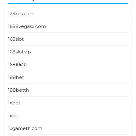
123xos.com
1688vegasx.com
168slot
168slot.vip
168สล็อต
188bet
188betth
1xbet
1xbit
1xgameth.com