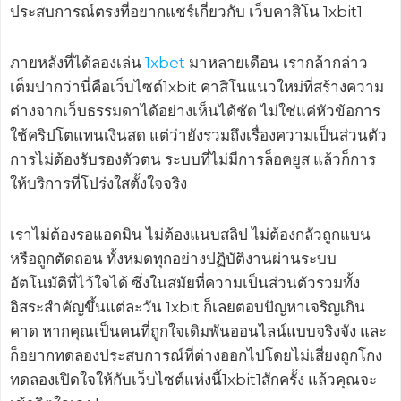
ประสบการณ์ตรงที่อยากแชร์เกี่ยวกับ เว็บคาสิโน 1xbit1
ภายหลังที่ได้ลองเล่น
1xbet
มาหลายเดือน เรากล้ากล่าว
เต็มปากว่านี่คือเว็บไซต์1xbit คาสิโนแนวใหม่ที่สร้างความ
ต่างจากเว็บธรรมดาได้อย่างเห็นได้ชัด ไม่ใช่แค่หัวข้อการ
ใช้คริปโตแทนเงินสด แต่ว่ายังรวมถึงเรื่องความเป็นส่วนตัว
การไม่ต้องรับรองตัวตน ระบบที่ไม่มีการล็อคยูส แล้วก็การ
ให้บริการที่โปร่งใสตั้งใจจริง
เราไม่ต้องรอแอดมิน ไม่ต้องแนบสลิป ไม่ต้องกลัวถูกแบน
หรือถูกตัดถอน ทั้งหมดทุกอย่างปฏิบัติงานผ่านระบบ
อัตโนมัติที่ไว้ใจได้ ซึ่งในสมัยที่ความเป็นส่วนตัวรวมทั้ง
อิสระสำคัญขึ้นแต่ละวัน 1xbit ก็เลยตอบปัญหาเจริญเกิน
คาด หากคุณเป็นคนที่ถูกใจเดิมพันออนไลน์แบบจริงจัง และ
ก็อยากทดลองประสบการณ์ที่ต่างออกไปโดยไม่เสี่ยงถูกโกง
ทดลองเปิดใจให้กับเว็บไซต์แห่งนี้1xbit1สักครั้ง แล้วคุณจะ