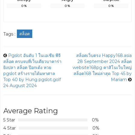
0
%
0
%
0
%
สล็อต
Tags :
Pgslot อันดับ 1 ในเอเชีย พีจี
สล็อตเว็บตรง Happy168.asia
สล็อต ครบจบที่เว็บเดียวบาคาร่า
28 September 2024 สล็อต
ยิงปลา สล็อต ป๊อกเด้ง หวย
website168pg คาสิโนเว็บใหญ่
pgslot สร้างรายได้มหาศาล
สล็อต168 ใหม่ล่าสุด Top 45 by
Top 40 by Hung pgslot.golf
Mariam
24 August 2024
Average Rating
5 Star
0%
4 Star
0%