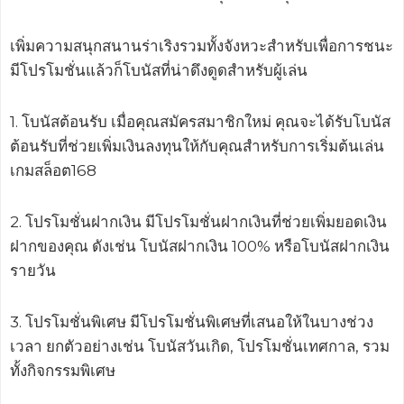
เพิ่มความสนุกสนานร่าเริงรวมทั้งจังหวะสำหรับเพื่อการชนะ
มีโปรโมชั่นแล้วก็โบนัสที่น่าดึงดูดสำหรับผู้เล่น
1. โบนัสต้อนรับ เมื่อคุณสมัครสมาชิกใหม่ คุณจะได้รับโบนัส
ต้อนรับที่ช่วยเพิ่มเงินลงทุนให้กับคุณสำหรับการเริ่มต้นเล่น
เกมสล็อต168
2. โปรโมชั่นฝากเงิน มีโปรโมชั่นฝากเงินที่ช่วยเพิ่มยอดเงิน
ฝากของคุณ ดังเช่น โบนัสฝากเงิน 100% หรือโบนัสฝากเงิน
รายวัน
3. โปรโมชั่นพิเศษ มีโปรโมชั่นพิเศษที่เสนอให้ในบางช่วง
เวลา ยกตัวอย่างเช่น โบนัสวันเกิด, โปรโมชั่นเทศกาล, รวม
ทั้งกิจกรรมพิเศษ