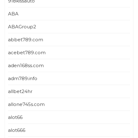
918kissauto
ABA
ABAGroup2
abbet789.com
acebet789.com
aden168ss.com
adm789.info
allbet24hr
allone745s.com
alot66
alot666