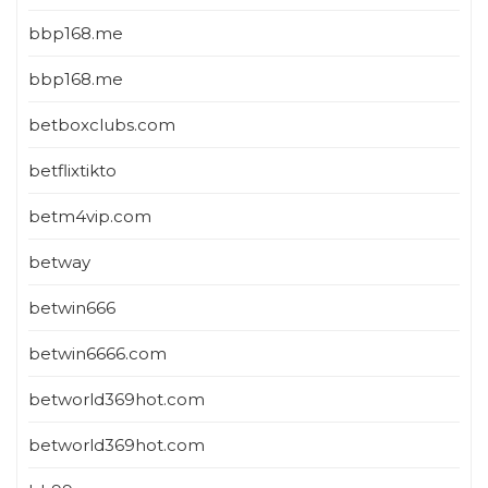
bbp168.me
bbp168.me
betboxclubs.com
betflixtikto
betm4vip.com
betway
betwin666
betwin6666.com
betworld369hot.com
betworld369hot.com