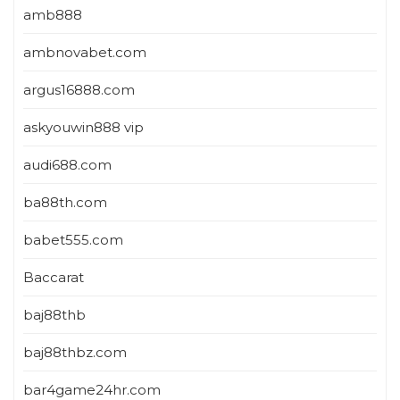
amb888
ambnovabet.com
argus16888.com
askyouwin888 vip
audi688.com
ba88th.com
babet555.com
Baccarat
baj88thb
baj88thbz.com
bar4game24hr.com