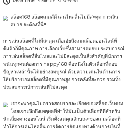
Read Time:
5 Minute, 31 Second
สล็อต168 สล็อตเกมส์ดี เล่นไหลลื่นไม่มีสะดุด การเงิน
สบาย จะต้องที่นี่!!
การเล่นสล็อตที่ไม่มีสะดุด เมื่อเอ๋ยถึงเกมสล็อตออนไลน์ที่
ดีแล้วก็มีคุณภาพ การเลือกเว็บซึ่งสามารถมอบประสบการณ์
การเล่นสล็อตที่ลื่นไหลและไม่มีสะดุดเป็นสิ่งสำคัญที่นักการ
พนันทุกคนต้องการ happy168 คือหนึ่งในตัวเลือกที่ตอบ
ปัญหาเหล่านั้นได้อย่างสมบูรณ์ ด้วยความเด่นในด้านการ
ให้บริการเกมสล็อตที่มีคุณภาพสูง การคลังที่สะดวก รวมทั้ง
ประสบการณ์การเล่นที่ไม่สะดุด
เราจะพาคุณไปตรวจสอบรายละเอียดของสล็อตเว็บตรง
โดยเจาะลึกถึงเหตุผลที่ทำให้มันเป็นตัวเลือกที่ดีสำหรับ
นักเสี่ยงดวงออนไลน์ เริ่มตั้งแต่คุณลักษณะของเกมสล็อตที่
ทำให้การเล่นไหลลื่น การจัดการจัดแจงทางด้านการเงินที่