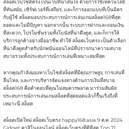
สล็อตเว็บไซต์ตรง เป็นเว็บที่น่าสนใจ ด้วยการใช้เทคโนโลยี
ที่ทันสมัย, เซิร์ฟเวอร์ที่เสถียร, และก็การออกแบบที่เป็นมิตร
กับผู้ใช้ สล็อตมอบประสบการณ์การเล่นเกมสล็อต168ที่สุด
ยอดและไม่มีปัญหา นอกจากนั้น ระบบการฝากและถอนเงิน
ที่สะดวก, โปรโมชั่นรวมทั้งโบนัสที่น่าดึงดูด, และก็การให้
บริการลูกค้าอย่างมืออาชีพ ทำให้ สล็อตเว็บตรง เป็นตัวเลือก
ที่น่าดึงดูดสำหรับนักพนันออนไลน์ที่ปรารถนาความสบาย
สบายรวมทั้งประสบการณ์การเล่นที่เหมาะสมที่สุด
หากคุณกำลังมองหาเว็บไซต์สล็อตที่มีคุณภาพสูง, การเล่นที่
ลื่นไหล, และการบริหารจัดแจงทางด้านการเงินที่สบาย
สล็อต168 คือคำตอบที่คุณไม่สมควรพลาด มาร่วมสัมผัส
ประสบการณ์การเล่นเกมสล็อตที่สุดยอดแล้วก็รื้นเริงถึงที่
เหมาะนี่ สล็อต
สล็อตเปิดใหม่ สล็อตเว็บตรง happy168.asia 9 ต.ค. 2024
Gidget คาสิโนออนไลน์ สล็อตเว็บตรงที่ดีที่สุด Top 71