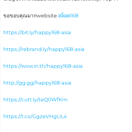
ขอขอบคุณมากwebsite
สล็อต168
https://bit.ly/happy168-asia
https://rebrand.ly/happy168-asia
https://wow.in.th/happy168-asia
http://gg.gg/happy168-asia
https://cutt.ly/teQ0WfKm
https://t.co/GgzeVHgUL4