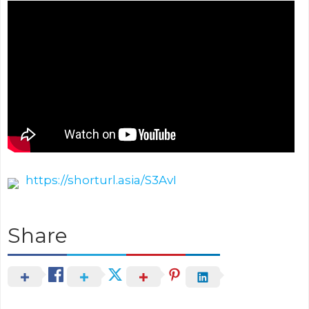
https://shorturl.asia/S3AvI
Share