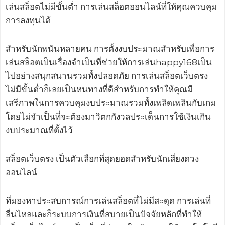
เล่นสล็อตไม่มีขั้นต่ำ การเล่นสล็อตออนไลน์ที่ให้คุณควบคุม
การลงทุนได้
สำหรับนักพนันหลายคน การตั้งงบประมาณสำหรับเพื่อการ
เล่นสล็อตเป็นเรื่องจำเป็นที่ช่วยให้การเล่นhappy168เป็น
ไปอย่างสนุกสนานรวมทั้งปลอดภัย การเล่นสล็อตเว็บตรง
ไม่มีขั้นต่ำก็เลยเป็นหนทางที่ดีสำหรับการทำให้คุณมี
เสรีภาพในการควบคุมงบประมาณรวมทั้งเพลิดเพลินกับเกม
โดยไม่จำเป็นที่จะต้องมาวิตกกังวลประเด็นการใช้เงินเกิน
งบประมาณที่ตั้งไว้
สล็อตเว็บตรง เป็นตัวเลือกที่สุดยอดสำหรับนักเสี่ยงดวง
ออนไลน์
ที่มองหาประสบการณ์การเล่นสล็อตที่ไม่มีสะดุด การเล่นที่
ลื่นไหลและก็ระบบการเงินที่สบายเป็นปัจจัยหลักที่ทำให้