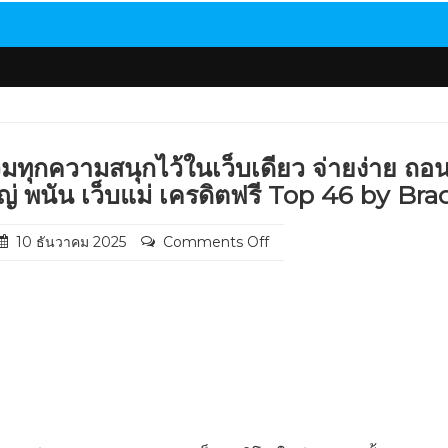
วมทุกความสนุกไว้ในเว็บเดียว จ่ายง่าย ถอน
่ พนัน เว็บแม่ เครดิตฟรี Top 46 by Bra
10 ธันวาคม 2025
Comments Off