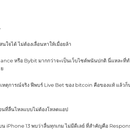
น
ใจได้ ไม่ต้องเลื่อนหาให้เมื่อยล้า
Binance หรือ Bybit มากกว่าจะเป็นเว็บไซต์พนันปกติ นี่แหละที่
าย
หตุการณ์จริง ฟีพบร์ Live Bet ของ bitcoin คือของแท้ แล้วก็
อนที่ลื่นไหลแบบไม่ต้องโหลดแอป
iPhone 13 พบว่าลื่นทุกเกม ไม่มีดีเลย์ ที่สำคัญคือ Respon