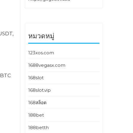
 USDT,
หมวดหมู่
123xos.com
1688vegasx.com
น BTC
168slot
168slot.vip
168สล็อต
188bet
188betth