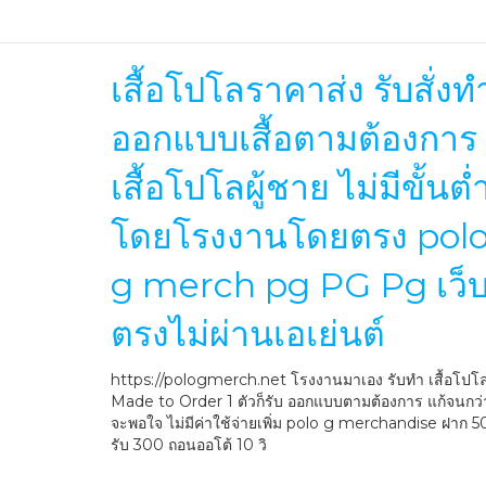
เสื้อโปโลราคาส่ง รับสั่งท
ออกแบบเสื้อตามต้องการ
เสื้อโปโลผู้ชาย ไม่มีขั้นต่
โดยโรงงานโดยตรง pol
g merch pg PG Pg เว็
ตรงไม่ผ่านเอเย่นต์
https://pologmerch.net โรงงานมาเอง รับทำ เสื้อโปโ
Made to Order 1 ตัวก็รับ ออกแบบตามต้องการ แก้จนกว่
จะพอใจ ไม่มีค่าใช้จ่ายเพิ่ม polo g merchandise ฝาก 5
รับ 300 ถอนออโต้ 10 วิ