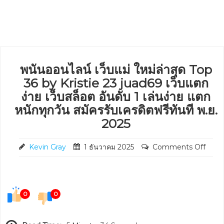
พนันออนไลน์ เว็บแม่ ใหม่ล่าสุด Top
36 by Kristie 23 juad69 เว็บแตก
ง่าย เว็บสล็อต อันดับ 1 เล่นง่าย แตก
หนักทุกวัน สมัครรับเครดิตฟรีทันที พ.ย.
2025
Kevin Gray
1 ธันวาคม 2025
Comments Off
0
0