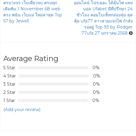
ครบวงจร เว็บเดียวจบ ครบทุก
ออนไลน์ โปรเยอะ ได้ลุ้นไพ่ แทง
เดิมพัน 1 November 68 web
บอล Ufabet มีที่ปรึกษา 24
ตรง พนัน เว็บแม่ ใหม่ล่าสุด Top
ชั่วโมง คอมโบเซ็ทกล่องสุ่ม สุด
57 by Jewell
คุ้ม ufa77 สาวสวยแจกไพ่ กำลัง
รออยู่ Top 93 by Rodger
77ufa 27 มกราคม 2568
Average Rating
5 Star
0%
4 Star
0%
3 Star
0%
2 Star
0%
1 Star
0%
(Add your review)