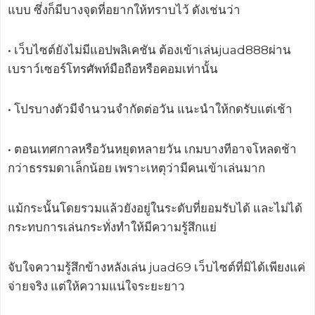
แบบ ซึ่งก็มีบางจุดที่อยากให้ทราบไว้ ดังเช่นว่า
• เว็บไซต์ยังไม่มีแอปพลิเคชัน ต้องเข้าเล่นjuad888ผ่าน
เบราว์เซอร์โทรศัพท์มือถือหรือคอมเท่านั้น
• โปรบางตัวมีจำนวนจำกัดต่อวัน แนะนำให้กดรับแต่เช้า
• ตอนเทศกาลหรือวันหยุดหลายวัน เกมบางทีอาจโหลดช้า
กว่าธรรมดาเล็กน้อย เพราะเหตุว่ามีคนเข้าเล่นมาก
แม้กระนั้นโดยรวมแล้วยังอยู่ในระดับที่ยอมรับได้ และไม่ได้
กระทบการเล่นกระทั่งทำให้มีความรู้สึกแย่
จับใจความรู้สึกข้างหลังเล่น juad69 เว็บไซต์ที่มิได้เพียงแค่
จ่ายจริง แต่ให้ความแน่ใจระยะยาว