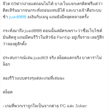
จ๊วด 69ฝากง่ายแต่ถอนไม่ได้ บางเว็บแจกเครดิตฟรีแต่ว่า
ติดเทิร์นมากจนกระทั่งถอนแทบมิได้ และบางเจ้าคือระบบ
ช้า
juad888
งงงันกับเมนู แถมยังมีหลุดหลายครั้ง
กระทั่งมาถึง juad888 ตอนนั้นสมัครเพราะว่าชื่อเว็บไซต์
มันติดหู แถมมีคนรีวิวในหัวข้อ Pantip อยู่เรี่ยราย เลยรู้สึก
ว่าลองดูสักตั้ง
ประสบการณ์เล่น juad69 จริง สล็อตแตกจริง บาคาร่าไม่
ล็อก
ลองรีวิวแบบตรงๆแต่ละเกมที่เล่นนะ
สล็อต
• เกมที่พวกเราถูกใจเป็นจากค่าย PG และ Joker