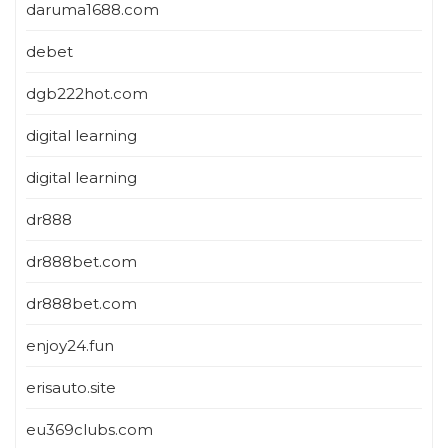
daruma1688.com
debet
dgb222hot.com
digital learning
digital learning
dr888
dr888bet.com
dr888bet.com
enjoy24.fun
erisauto.site
eu369clubs.com