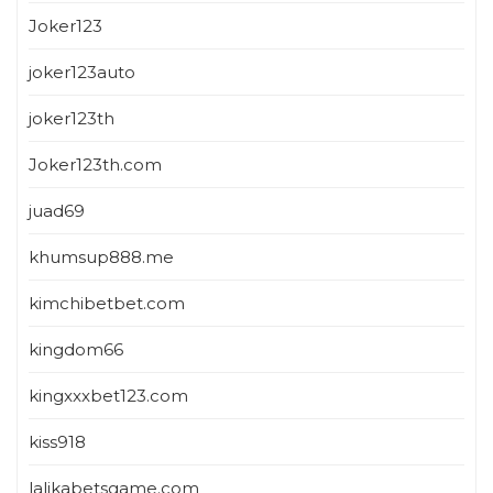
Joker123
joker123auto
joker123th
Joker123th.com
juad69
khumsup888.me
kimchibetbet.com
kingdom66
kingxxxbet123.com
kiss918
lalikabetsgame.com