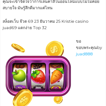
คุณจะเข้าจิตใจว่าการเล่นคาสิโนออนไลน์แบบไม่ไม่ค่อย
สบายใจ มันรู้สึกดีมากแค่ไหน
สล็อตเว็บ จ๊วด 69 23 ธันวาคม 25 Kristie casino
juad69 แตกง่าย Top 32
ขอ
ขอบพระคุณby
juad888