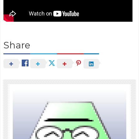
Share