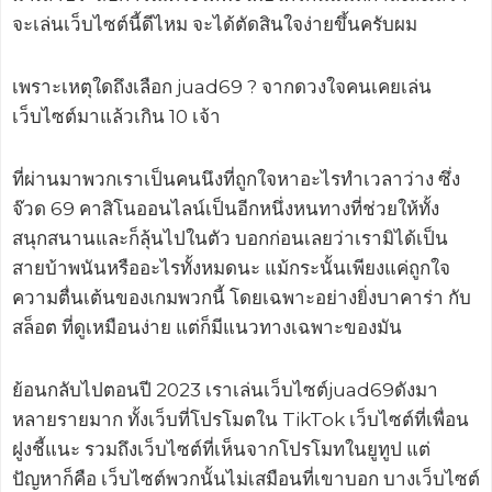
จะเล่นเว็บไซต์นี้ดีไหม จะได้ตัดสินใจง่ายขึ้นครับผม
เพราะเหตุใดถึงเลือก juad69 ? จากดวงใจคนเคยเล่น
เว็บไซต์มาแล้วเกิน 10 เจ้า
ที่ผ่านมาพวกเราเป็นคนนึงที่ถูกใจหาอะไรทำเวลาว่าง ซึ่ง
จ๊วด 69 คาสิโนออนไลน์เป็นอีกหนึ่งหนทางที่ช่วยให้ทั้ง
สนุกสนานและก็ลุ้นไปในตัว บอกก่อนเลยว่าเรามิได้เป็น
สายบ้าพนันหรืออะไรทั้งหมดนะ แม้กระนั้นเพียงแค่ถูกใจ
ความตื่นเต้นของเกมพวกนี้ โดยเฉพาะอย่างยิ่งบาคาร่า กับ
สล็อต ที่ดูเหมือนง่าย แต่ก็มีแนวทางเฉพาะของมัน
ย้อนกลับไปตอนปี 2023 เราเล่นเว็บไซต์juad69ดังมา
หลายรายมาก ทั้งเว็บที่โปรโมตใน TikTok เว็บไซต์ที่เพื่อน
ฝูงชี้แนะ รวมถึงเว็บไซต์ที่เห็นจากโปรโมทในยูทูป แต่
ปัญหาก็คือ เว็บไซต์พวกนั้นไม่เสมือนที่เขาบอก บางเว็บไซต์