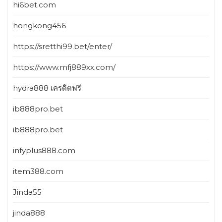
hi6bet.com
hongkong456
https://sretthi99.bet/enter/
https://www.mfj889xx.com/
hydra888 เครดิตฟรี
ib888pro.bet
ib888pro.bet
infyplus888.com
item388.com
Jinda55
jinda888