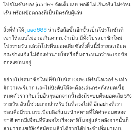
โปรโมชันของ juad69 จัดเต็มแบบพอดี ไม่เกินจริง ไม่ซ่อน
เร้น พร้อมข้อตกลงที่เป็นมิตรกับผู้เล่น
สิ่งที่ทำให้
juad888
น่าเชื่อถือขึ้นอีกขั้นเป็นโปรโมชันที่
เขาให้แบบไม่อวยเกินความจำเป็น มีทั้งโปรสมาชิกใหม่
โปรรายวัน แล้วก็โปรคืนยอดเสีย ซึ่งทั้งสิ้นนี้มีรายละเอียด
กระจ่างแจ้ง ไม่ต้องทำนายใจหรือตื่นตระหนกว่าจะเจอข้อ
ตกลงซ่อนอยู่
อย่างโปรสมาชิกใหม่ที่รับโบนัส 100% เทิร์นโอเวอร์ 5 เท่า
จัดว่าแฟร์มาก และไม่บังคับให้จะต้องเล่นกระทั่งหมดเนื้อ
หมดตัวราวกับเว็บอื่นๆนอกจากนั้นยังมีระบบคืนยอดเสีย 5%
รายวัน อันนี้ช่วยมากสำหรับวันที่ดวงไม่ดี อีกอย่างที่เรา
ชอบคือมีระบบระเบียบลิงก์แนะนำสหายที่ให้ค่าคอมตลอด
ชาติ หากมีเพื่อนที่พึงพอใจเรื่องคาสิโนอยู่แล้วหลังจากนั้นก็
สามารถแชร์ลิงก์สมัคร แล้วได้รายได้ประจำเพิ่มมาแบบ