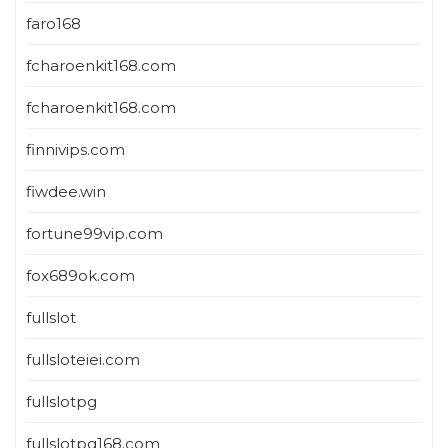
faro168
fcharoenkit168.com
fcharoenkit168.com
finnivips.com
fiwdee.win
fortune99vip.com
fox689ok.com
fullslot
fullsloteiei.com
fullslotpg
fullslotpg168.com