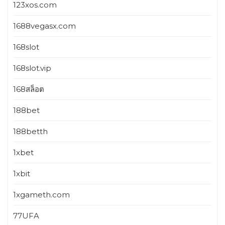
123xos.com
1688vegasx.com
168slot
168slot.vip
168สล็อต
188bet
188betth
1xbet
1xbit
1xgameth.com
77UFA