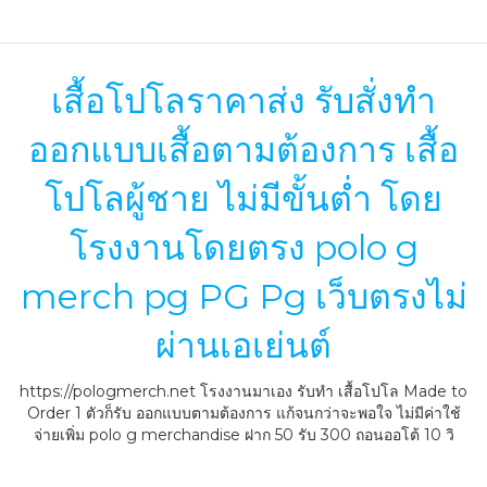
เสื้อโปโลราคาส่ง รับสั่งทำ
ออกแบบเสื้อตามต้องการ เสื้อ
โปโลผู้ชาย ไม่มีขั้นต่ำ โดย
โรงงานโดยตรง polo g
merch pg PG Pg เว็บตรงไม่
ผ่านเอเย่นต์
https://pologmerch.net โรงงานมาเอง รับทำ เสื้อโปโล Made to
Order 1 ตัวก็รับ ออกแบบตามต้องการ แก้จนกว่าจะพอใจ ไม่มีค่าใช้
จ่ายเพิ่ม polo g merchandise ฝาก 50 รับ 300 ถอนออโต้ 10 วิ